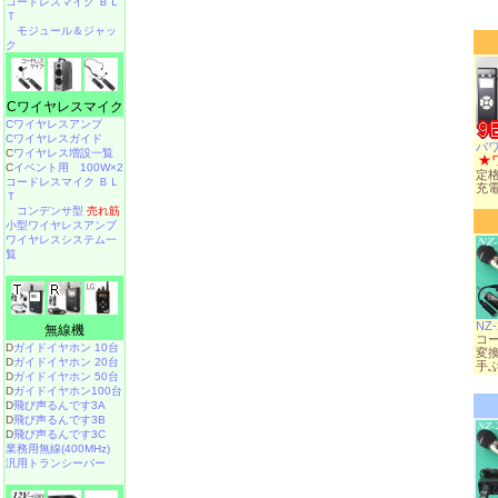
コードレスマイク ＢＬ
Ｔ
モジュール＆ジャッ
ク
Cワイヤレスマイク
Cワイヤレスアンプ
Cワイヤレスガイド
パ
C
ワイヤレス増設一覧
★
C
イベント用 100W×2
定格
コードレスマイク ＢＬ
充
Ｔ
コンデンサ型
売れ筋
小型ワイヤレスアンプ
ワイヤレスシステム一
覧
NZ-
無線機
コ
D
ガイドイヤホン 10台
変
D
ガイドイヤホン 20台
手
D
ガイドイヤホン 50台
D
ガイドイヤホン100台
D
飛び声るんです3A
D
飛び声るんです3B
D
飛び声るんです3C
業務用無線(400MHz)
汎用トランシーバー