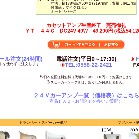
寸法：幅178×高さ50×奥行197mm，質量：約1.7kg
付属品：マイクロホン
オートリバース
カセットアンプ生産終了 完売御礼
ＹＴ－４４Ｃ DC24V 40W 49,200円
(税込54,12
ール注文(24時間)
電話注文(平日9～17:30)
Ｆ
トを使わずに注文します
TEL:0558-22-2421
FA
※
日本全国送料無料（代引料一律３３０円）でお届けします
※
スピーカーケーブルは、短くしか付属しません。
２４Ｖカーアンプ一覧（価格表）はこち
商品ＦＡＱ（お問合せの多いご質問）
トランペットスピーカー単品
マグネット