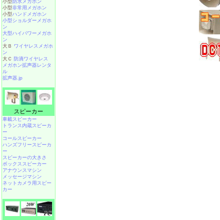
小型
防水メガホン
小型
非常用メガホン
小型
ハンドメガホン
小型ショルダーメガホ
ン
大型ハイパワーメガホ
ン
大Ｂ
ワイヤレスメガホ
ン
大Ｃ
防滴ワイヤレス
メガホン拡声器レンタ
ル
拡声器.jp
スピーカー
車載スピーカー
トランス内蔵スピーカ
ー
コールスピーカー
ハンズフリースピーカ
ー
スピーカーの大きさ
ボックススピーカー
アナウンスマシン
メッセージマシン
ネットカメラ用スピー
カー