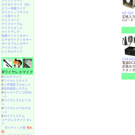
クリップマイク
カラオケマイク（白）
エコー内蔵マイク
デスクトップマイク
NZ-S22
バス用マイク
定格入力
マイクコード
ｲﾝﾋﾟｰﾀﾞ
マイクケーブル
マイクスタンド
マイクアンプ
簡易マイクミキサー
ビデオマイクミキサー
ポータブルミキサー
マイクスポンジ
レンタルマイク
C24-N1
電源DC2
定格出力
スタン
Bワイヤレスマイク
B
マルチマイク
B
ワイヤレスマイク
B
２本増設フルセット
B
店内放送システム
B
キャリーアンプCDセ
ット
B
ワイヤレススピーカ
ー
B
ワイヤレスマルチセ
ット
B
ガイドシステム
コードレスマイク ＢＬ
Ｔ
ダイナミック型
売れ
筋