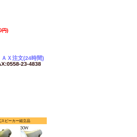
0円)
ＡＸ注文(24時間)
X:0558-23-4838
ら
式スピーカー組立品