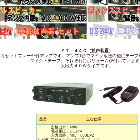
ＹＴ－４４Ｃ（拡声装置）
カセットプレーヤ付アンプです。アンプ1台でマイク放送の他にテープ
マイク・テープ、それぞれにボリュームが付いています
大出力４０Ｗタイプです。
品番
主な仕様
定格出力：40W
電源電圧：DC24V
入力回路：MIC 600Ω×2
YT-44C
負荷インピーダンス：4，8Ω