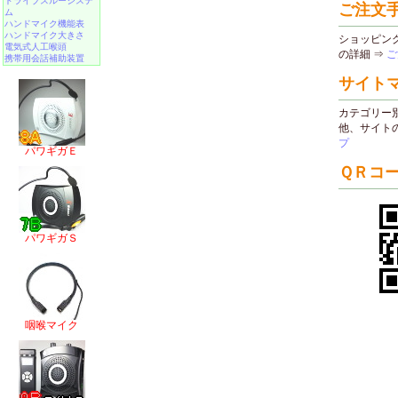
ドライブスルーシステ
ム
ハンドマイク機能表
ハンドマイク大きさ
電気式人工喉頭
携帯用会話補助装置
パワギガＥ
パワギガＳ
咽喉マイク