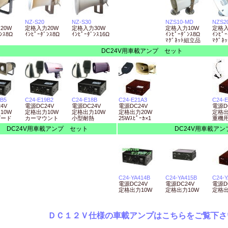
NZ-S20
NZ-S30
NZS10-MD
NZS2
20W
定格入力20W
定格入力30W
定格入力10W
定格入
ﾝｽ8Ω
ｲﾝﾋﾟｰﾀﾞﾝｽ8Ω
ｲﾝﾋﾟｰﾀﾞﾝｽ16Ω
ｲﾝﾋﾟｰﾀﾞﾝｽ8Ω
ｲﾝﾋﾟｰ
ﾏｸﾞﾈｯﾄ組立品
ﾏｸﾞﾈ
DC24V用車載アンプ セット
1B5
C24-E19B2
C24-E18B
C24-E21A3
C24-E
4V
電源DC24V
電源DC24V
電源DC24V
電源D
10W
定格出力10W
定格出力10W
定格出力20W
定格出
ダード
カーマウント
小型耐熱
25Wｽﾋﾟｰｶ×1
重機
DC24V用車載アンプ セット
DC24V用車載ア
C24-YA414B
C24-YA415B
C24-Y
電源DC24V
電源DC24V
電源D
定格出力10W
定格出力10W
定格出
ＤＣ１２Ｖ仕様の車載アンプはこちらをご覧下さ