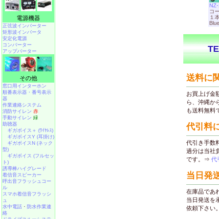
NZ-
コ
１
電源機器
Blue
正弦波インバーター
矩形波インバータ
安定化電源
コンバーター
アップバーター
その他
窓口用インターホン
順番表示器・番号表示
器
作業連絡システム
消防サイレン
赤
手動サイレン
緑
助聴器
ギガボイス＋ (ﾜｲﾔﾚｽ)
ギガボイスY (耳掛け)
ギガボイスN (ネック
型)
ギガボイス (フルセッ
ト)
誘導棒ハイグレード
着信音スピーカー
呼出音フラッシュコー
ル
スマホ着信音フラッシ
ュ
水中電話
・
防水作業連
絡