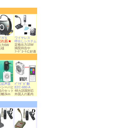
ギガＳ
ワイヤレス
売れ筋★
呼出しシステム
定格出力15W
出力6W
病院待合や
仕様
ﾌｰﾄﾞｺｰﾄに好適
式拡声器
ﾊﾟﾜｷﾞｶﾞ翻
ンシーバと
EZC-680-A
器のセット
48カ語国対応
離2km
外国人の案内