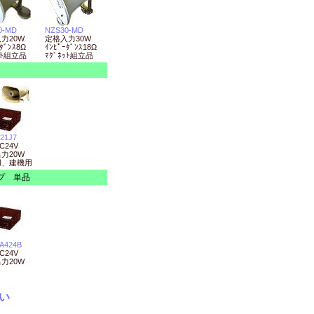
0-MD
NZS30-MD
力20W
定格入力30W
ﾀﾞﾝｽ8Ω
ｲﾝﾋﾟｰﾀﾞﾝｽ18Ω
ｯﾄ組立品
ﾏｸﾞﾈｯﾄ組立品
21J7
C24V
力20W
用、建機用
ンプ 単品
A424B
C24V
力20W
い