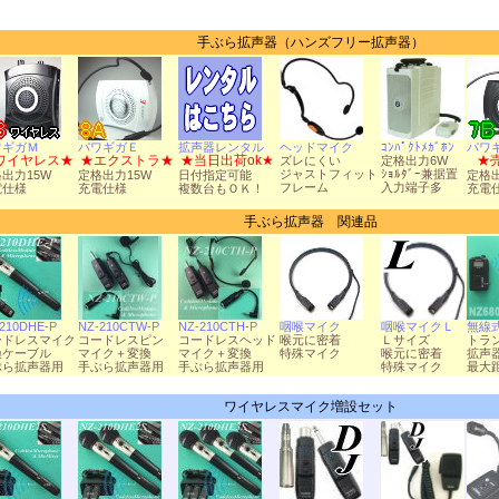
手ぶら拡声器（ハンズフリー拡声器）
ワギガＭ
パワギガＥ
拡声器レンタル
ヘッドマイク
ｺﾝﾊﾟｸﾄﾒｶﾞﾎﾝ
パワ
ワイヤレス★
★エクストラ★
★当日出荷ok★
★
ズレにくい
定格出力6W
ジャストフィット
ｼｮﾙﾀﾞｰ兼据置
出力15W
定格出力15W
日付指定可能
定格
フレーム
入力端子多
電仕様
充電仕様
複数台もＯＫ！
充電
手ぶら拡声器 関連品
210DHE-P
NZ-210CTW-P
NZ-210CTH-P
咽喉マイク
咽喉マイクＬ
無線
ードレスマイク
コードレスピン
コードレスヘッド
喉元に密着
Ｌサイズ
トラ
換ケーブル
マイク＋変換
マイク＋変換
特殊マイク
喉元に密着
拡声
ぶら拡声器用
手ぶら拡声器用
手ぶら拡声器用
特殊マイク
最大距
ワイヤレスマイク増設セット