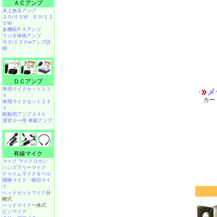
ＡＣアンプ
卓上放送アンプ
２０/４０W
６０/１２
０W
多機能ＰＡアンプ
ラジオ体操アンプ
６０/１２０wアンプ詳
細
ＤＣアンプ
車用マイクセット１２
メ
Ｖ
カー
車用マイクセット２４
Ｖ
船舶用アンプ２４Ｖ
選挙カー用 車載アンプ
有線マイク
マイク マイクロホン
ハンズフリーマイク
チャイムマイク＆ベル
咽喉マイク・喉頭マイ
ク
ヘッドセットマイク
分
離式
ヘッドマイク
一体式
ピンマイク