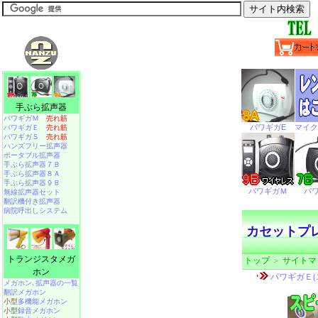
手ぶら拡声器
パワギガＭ
売れ筋
パワギガＥ
売れ筋
パワギガＳ
売れ筋
ハンズフリー拡声器
ポータブル拡声器
手ぶら拡声器７Ｂ
手ぶら拡声器８Ａ
手ぶら拡声器９Ｂ
無線拡声器セット
翻訳機付き拡声器
病院呼出しシステム
カセットプレ
トランジスタメガ
トップ
＞
サイトマ
ホン
メガホン､拡声器の一覧
翻訳メガホン
小型
多機能メガホン
小型
録音メガホン