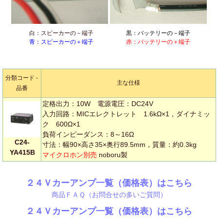
白：スピーカーの－端子
黒：バッテリーの－端子
青：スピーカーの＋端子
赤：バッテリーの＋端子
分類コード -
主な仕様
品番
定格出力：10W 電源電圧：DC24V
入力回路：MICエレクトレット 1.6kΩ×1，ダイナミッ
ク 600Ω×1
負荷インピーダンス：8～16Ω
C24-
寸法：幅90×高さ35×奥行89.5mm，質量：約0.3kg
YA415B
マイクロホン別売
noboru製
２４Ｖカーアンプ一覧（価格表）はこちら
商品ＦＡＱ（お問合せの多いご質問）
２４Ｖカーアンプ一覧（価格表）はこちら