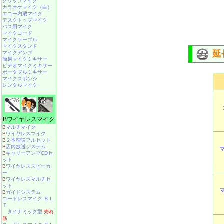
クリップマイク
カラオケマイク（白）
エコー内蔵マイク
デスクトップマイク
バス用マイク
マイクコード
マイクケーブル
マイクスタンド
延
マイクアンプ
簡易マイクミキサー
ビデオマイクミキサー
ポータブルミキサー
マイクスポンジ
レンタルマイク
Bワイヤレスマイク
B
マルチマイク
B
ワイヤレスマイク
B
２本増設フルセット
B
店内放送システム
B
キャリーアンプCDセ
ット
B
ワイヤレススピーカ
ー
B
ワイヤレスマルチセ
ット
B
ガイドシステム
コードレスマイク ＢＬ
Ｔ
ダイナミック型
売れ
筋