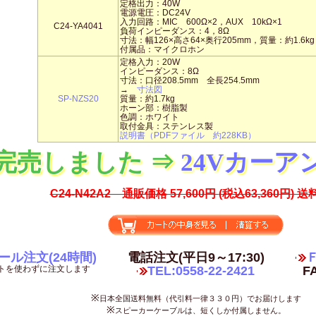
定格出力：40W
電源電圧：DC24V
入力回路：MIC 600Ω×2，AUX 10kΩ×1
C24-YA4041
負荷インピーダンス：4，8Ω
寸法：幅126×高さ64×奥行205mm，質量：約1.6kg
付属品：マイクロホン
定格入力：20W
インピーダンス：8Ω
寸法：口径208.5mm 全長254.5mm
→
寸法図
SP-NZS20
質量：約1.7kg
ホーン部：樹脂製
色調：ホワイト
取付金具：ステンレス製
説明書（PDFファイル 約228KB）
完売しました ⇒
24Vカーア
C24-N42A2 通販価格 57,600円
(税込63,360円)
送
ール注文(24時間)
電話注文(平日9～17:30)
Ｆ
トを使わずに注文します
TEL:0558-22-2421
FA
※
日本全国送料無料（代引料一律３３０円）でお届けします
※
スピーカーケーブルは、短くしか付属しません。