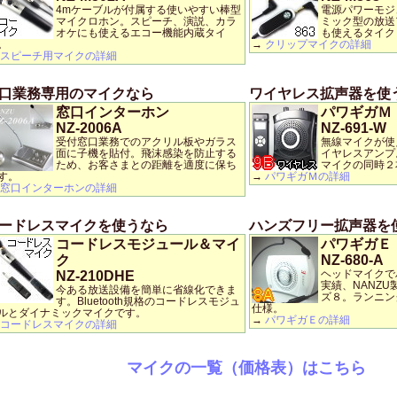
4mケーブルが付属する使いやすい棒型
電源パワーモジ
マイクロホン。スピーチ、演説、カラ
ミック型の放送
オケにも使えるエコー機能内蔵タイ
も使えるタイク
。
→
クリップマイクの詳細
スピーチ用マイクの詳細
口業務専用のマイクなら
ワイヤレス拡声器を使
窓口インターホン
パワギガＭ
NZ-2006A
NZ-691-W
受付窓口業務でのアクリル板やガラス
無線マイクが使
面に子機を貼付。飛沫感染を防止する
イヤレスアンプ
ため、お客さまとの距離を適度に保ち
マイクの同時２
す。
→
パワギガＭの詳細
窓口インターホンの詳細
ードレスマイクを使うなら
ハンズフリー拡声器を
コードレスモジュール＆マイ
パワギガＥ
ク
NZ-680-A
ヘッドマイクで
NZ-210DHE
実績、NANZ
今ある放送設備を簡単に省線化できま
ズ８。ランニン
す。Bluetooth規格のコードレスモジュ
仕様。
ルとダイナミックマイクです。
→
パワギガＥの詳細
コードレスマイクの詳細
マイクの一覧（価格表）はこちら