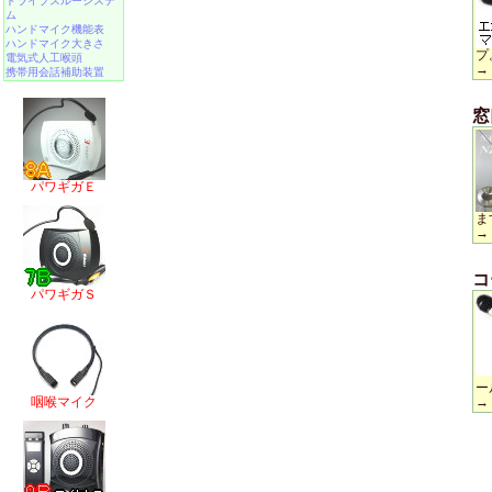
ドライブスルーシステ
ム
ハンドマイク機能表
ハンドマイク大きさ
プ
電気式人工喉頭
→
携帯用会話補助装置
窓
パワギガＥ
ま
→
コ
パワギガＳ
ー
咽喉マイク
→