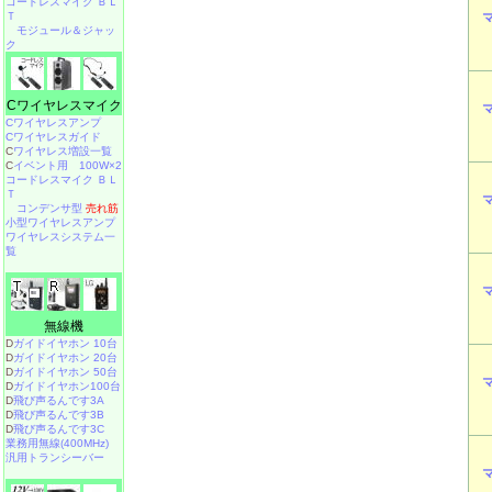
コードレスマイク ＢＬ
Ｔ
モジュール＆ジャッ
ク
Cワイヤレスマイク
Cワイヤレスアンプ
Cワイヤレスガイド
C
ワイヤレス増設一覧
C
イベント用 100W×2
コードレスマイク ＢＬ
Ｔ
コンデンサ型
売れ筋
小型ワイヤレスアンプ
ワイヤレスシステム一
覧
無線機
D
ガイドイヤホン 10台
D
ガイドイヤホン 20台
D
ガイドイヤホン 50台
D
ガイドイヤホン100台
D
飛び声るんです3A
D
飛び声るんです3B
D
飛び声るんです3C
業務用無線(400MHz)
汎用トランシーバー