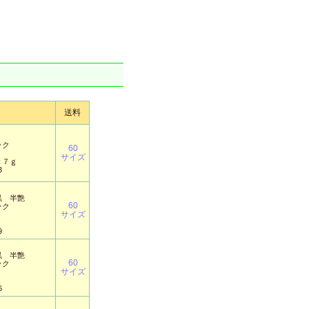
ら
送料
ック
60
サイズ
２７ｇ
3
黒 半艶
60
ック
サイズ
9
黒 半艶
60
ック
サイズ
ｇ
6