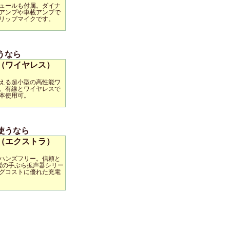
ュールも付属。ダイナ
アンプや車載アンプで
リップマイクです。
うなら
（ワイヤレス）
える超小型の高性能ワ
。有線とワイヤレスで
本使用可。
使うなら
（エクストラ）
ハンズフリー。信頼と
U製の手ぶら拡声器シリー
グコストに優れた充電