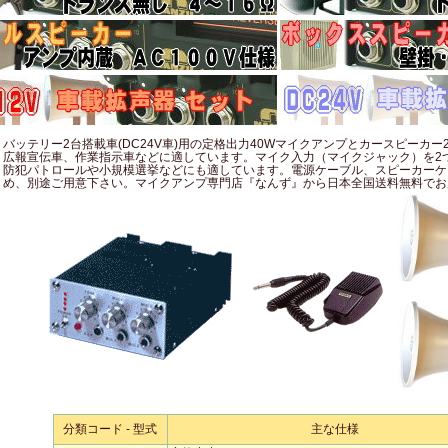
バッテリー2台搭載車(DC24V車)用の定格出力40Wマイクアンプとカースピーカー
広報宣伝車、作業指示車などに適しています。マイク入力（マイクジャック）を2
防犯パトロールや小規模選挙などにも適しています。電源ケーブル、スピーカーケ
め、別途ご用意下さい。マイクアンプ専門店『なんず』から日本全国送料無料でお
分類コード - 型式
主な仕様