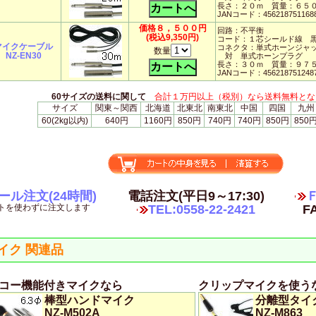
長さ：２０ｍ 質量：６５
JANコード：456218751168
価格８，５００円
回路：不平衡
(税込9,350円)
コード：１芯シールド線 
マイクケーブル
コネクタ：単式ホーンジャ
数量
NZ-EN30
対 単式ホーンプラグ
長さ：３０ｍ 質量：９７
JANコード：456218751248
60サイズの送料に関して
合計１万円以上（税別）なら送料無料とな
サイズ
関東～関西
北海道
北東北
南東北
中国
四国
九州
60(2kg以内)
640円
1160円
850円
740円
740円
850円
850
ール注文(24時間)
電話注文(平日9～17:30)
トを使わずに注文します
TEL:0558-22-2421
FA
イク 関連品
コー機能付きマイクなら
クリップマイクを使う
棒型ハンドマイク
分離型タイ
NZ-M502A
NZ-M863