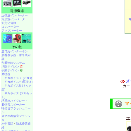
電源機器
正弦波インバーター
矩形波インバータ
安定化電源
コンバーター
アップバーター
その他
窓口用インターホン
順番表示器・番号表示
器
作業連絡システム
消防サイレン
赤
手動サイレン
緑
助聴器
ギガボイス＋ (ﾜｲﾔﾚｽ)
メ
ギガボイスY (耳掛け)
ギガボイスN (ネック
カー
型)
ギガボイス (フルセッ
ト)
誘導棒ハイグレード
マ
着信音スピーカー
呼出音フラッシュコー
ル
スマホ着信音フラッシ
エ
ュ
水中電話
・
防水作業連
絡