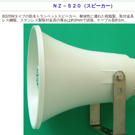
ＮＺ－Ｓ２０（スピーカー）
8Ω20Wタイプの防水トランペットスピーカー。耐候性に優れた樹脂製。取付金具
レス鋼製。ステンレス製取付金具の厚みは約3mmで頑強。ケーブル長約1m。