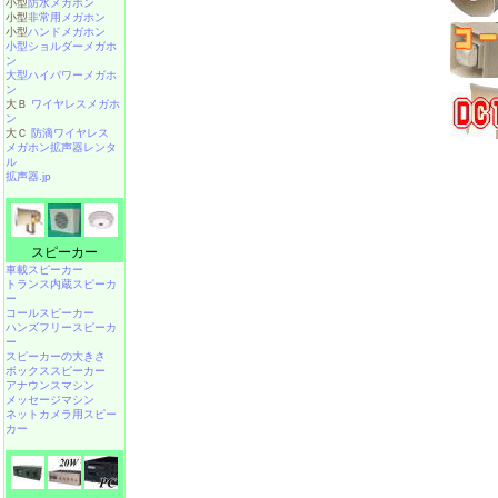
小型
防水メガホン
小型
非常用メガホン
小型
ハンドメガホン
小型ショルダーメガホ
ン
大型ハイパワーメガホ
ン
大Ｂ
ワイヤレスメガホ
ン
大Ｃ
防滴ワイヤレス
メガホン拡声器レンタ
ル
拡声器.jp
スピーカー
車載スピーカー
トランス内蔵スピーカ
ー
コールスピーカー
ハンズフリースピーカ
ー
スピーカーの大きさ
ボックススピーカー
アナウンスマシン
メッセージマシン
ネットカメラ用スピー
カー