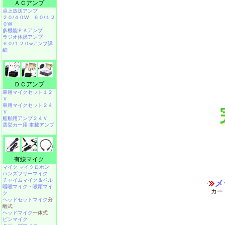
ＡＣアンプ
卓上放送アンプ
２０/４０W
６０/１２
０W
多機能ＰＡアンプ
ラジオ体操アンプ
６０/１２０wアンプ詳
細
ＤＣアンプ
車用マイクセット１２
Ｖ
車用マイクセット２４
Ｖ
船舶用アンプ２４Ｖ
選挙カー用 車載アンプ
有線マイク
マイク マイクロホン
ハンズフリーマイク
チャイムマイク＆ベル
メ
咽喉マイク・喉頭マイ
カー
ク
ヘッドセットマイク
分
離式
ヘッドマイク
一体式
ピンマイク