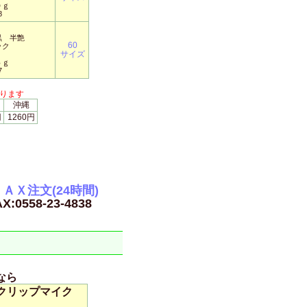
０ｇ
8
黒 半艶
60
ック
サイズ
５ｇ
7
ります
沖縄
円
1260円
ＦＡＸ注文(24時間)
X:0558-23-4838
なら
クリップマイク