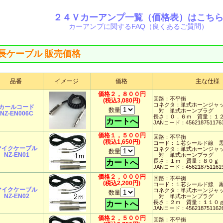
２４Ｖカーアンプ一覧（価格表）はこち
カーアンプに関するFAQ（良くあるご質問）
長ケーブル 販売価格
品番
イメージ
価格
主な仕様
価格２，８００円
回路：不平衡
(税込3,080円)
コネクタ：単式ホーンジャ
カールコード
数量
対 単式ホーンプラグ
NZ-EN006C
長さ：０．６ｍ 質量：１
JANコード：456218751176
価格１，５００円
回路：不平衡
(税込1,650円)
コード：１芯シールド線 
マイクケーブル
コネクタ：単式ホーンジャ
数量
NZ-EN01
対 単式ホーンプラグ
長さ：１ｍ 質量：８０ｇ
JANコード：456218751161
価格２，０００円
回路：不平衡
(税込2,200円)
コード：１芯シールド線 
マイクケーブル
コネクタ：単式ホーンジャ
数量
NZ-EN02
対 単式ホーンプラグ
長さ：２ｍ 質量：１１０
JANコード：456218751162
価格２，５００円
回路：不平衡