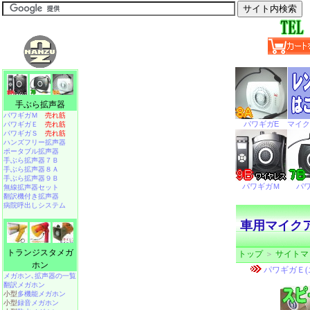
手ぶら拡声器
パワギガＭ
売れ筋
パワギガＥ
売れ筋
パワギガＳ
売れ筋
ハンズフリー拡声器
ポータブル拡声器
手ぶら拡声器７Ｂ
手ぶら拡声器８Ａ
手ぶら拡声器９Ｂ
無線拡声器セット
翻訳機付き拡声器
病院呼出しシステム
車用マイクアン
トランジスタメガ
トップ
＞
サイトマ
ホン
メガホン､拡声器の一覧
翻訳メガホン
小型
多機能メガホン
小型
録音メガホン