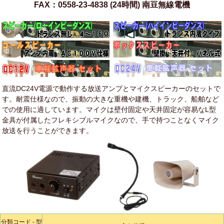
FAX：0558-23-4838 (24時間) 南豆無線電機
直流DC24V電源で動作する放送アンプとマイクスピーカーのセットで
す。耐震仕様なので、振動の大きな重機や建機、トラック、船舶など
での使用に適しています。マイクは壁付固定や天井固定が容易なL型
金具が付属したフレキシブルマイクなので、手で持つことなくマイク
放送を行うことができます。
分類コード - 型