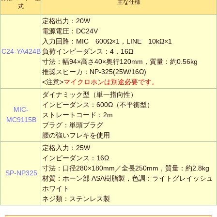
主な仕様
式
定格出力：20W
電源電圧：DC24V
入力回路：MIC 600Ω×1，LINE 10kΩ×1
C24-YA424B
負荷インピーダンス：4，16Ω
寸法：幅94×高さ40×奥行120mm，質量：約0.56kg
推奨スピーカ：NP-325(25W/16Ω)
<注意>
マイクロホンは別途必要です。
ダイナミック型（単一指向性）
インピーダンス：600Ω（不平衡型）
MIC-
ストレートコード：2m
MC9115B
プラグ：単頭プラグ
腰の強いフレキを使用
定格入力：25W
インピーダンス：16Ω
寸法：口径280×180mm／全長250mm，質量：約2.8kg
SP-NP325
材質：ホーン部 ASA樹脂製，色調：ライトグレイッシュ
ホワイト
ネジ類：ステンレス製