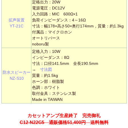
定格出力：20W
電源電圧：DC12V
入力回路：MIC 600Ω×1
拡声装置
負荷インピーダンス：4～16Ω
YT-21C
寸法：幅178×高さ50×奥行174mm，質量：約1.3kg
付属品：マイクロホン
オートリバース
noboru製
定格入力：10W
インピーダンス：8Ω
寸法：口径141.5mm 全長190.5mm
→
寸法図
防水スピーカー
質量：約1.5kg
NZ-S10
ホーン部：樹脂製
色調：ホワイト
取付金具：ステンレス製
Made in TAIWAN
カセットアンプ生産終了 完売御礼
C12-N22G5 通販価格51,400円 送料無料