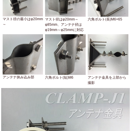
マスト径の最小はφ20mm
マスト径はφ20mm～
六角ボルト(長)M6×65
～
φ85mm、アンテナ径は
φ19mm～φ25mmに対応
アンテナ挟み込み部
六角ボルト(短)M6
アンテナ金具を上部から
撮影