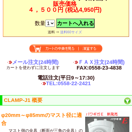
販売価格
４，５００円
(税込4,950円)
数量
送料 ⇒
送料60サイズ
メール注文(24時間)
ＦＡＸ注文(24時間)
FAX:0558-23-4838
カートを使わずに注文します
電話注文(平日9～17:30)
TEL:0558-22-2421
CLAMP-J1 概要
φ20mm～φ85mmのマスト径に適
合
マスト側の金具（断面が三角の金具）の