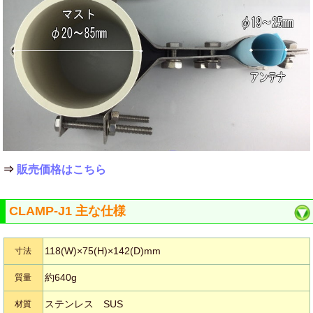
⇒
販売価格はこちら
CLAMP-J1 主な仕様
118(W)×75(H)×142(D)mm
寸法
約640g
質量
ステンレス SUS
材質