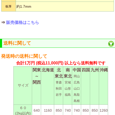
約1.7mm
板厚
⇒
販売価格はこちら
送料に関して
発送時の送料に関して
合計1万円
(税込11,000円)
以上なら送料無料です
関東
北海道
北
南
中国
四国
九州
沖縄
～
東北
東北
岡山
関西
青森
宮城
広島
サイズ
秋田
山形
山口
岩手
福島
鳥取
島根
６０
640
1160
850
740
740
850
850
1260
(2kg以内)