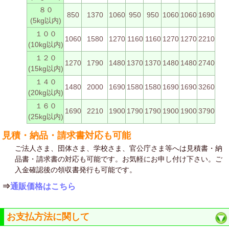
８０
850
1370
1060
950
950
1060
1060
1690
(5kg以内)
１００
1060
1580
1270
1160
1160
1270
1270
2210
(10kg以内)
１２０
1270
1790
1480
1370
1370
1480
1480
2740
(15kg以内)
１４０
1480
2000
1690
1580
1580
1690
1690
3260
(20kg以内)
１６０
1690
2210
1900
1790
1790
1900
1900
3790
(25kg以内)
見積・納品・請求書対応も可能
ご法人さま、団体さま、学校さま、官公庁さま等へは見積書・納
品書・請求書の対応も可能です。お気軽にお申し付け下さい。ご
入金確認後の領収書発行も可能です。
⇒
通販価格はこちら
お支払方法に関して