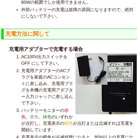
80Wの範囲でしか使用できません。
外部バッテリーの充電は故障の原因になりますので、絶対
にしないで下さい。
充電方法に関して
充電用アダプターで充電する場合
AC100V出力スイッチを
OFF にして下さい。
充電用アダプターのACプ
ラグを家庭のACコンセン
トに差し込み、充電用プラ
グを本機の充電用アダプタ
ー入力ジャックに差し込ん
で下さい。
バッテリーモニターの
赤
色
、
黄色
、
緑色
のいずれか
が点灯し、充電表示の
橙色
が点灯または点滅すれば充電を
開始しています。
充電表示の橙色が点滅状態になると、80%以上の充電にな