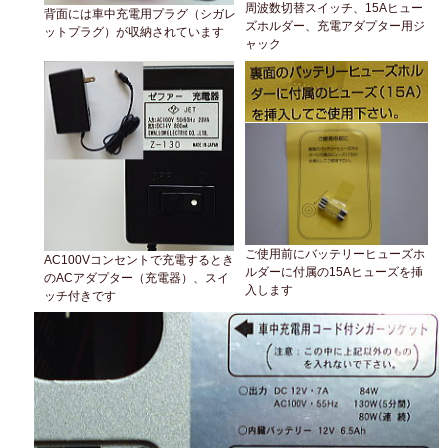
周波数切替スイッチ、15Aヒュー
背面には車中充電用プラグ（シガレ
ズホルダー、充電アダプター用ジ
ットプラグ）が収納されています
ャック
ご使用前にバッテリーヒューズホ
AC100Vコンセントで充電するとき
ルダーに付属の15Aヒューズを挿
のACアダプター（充電器）、スイ
入します
ッチ付きです