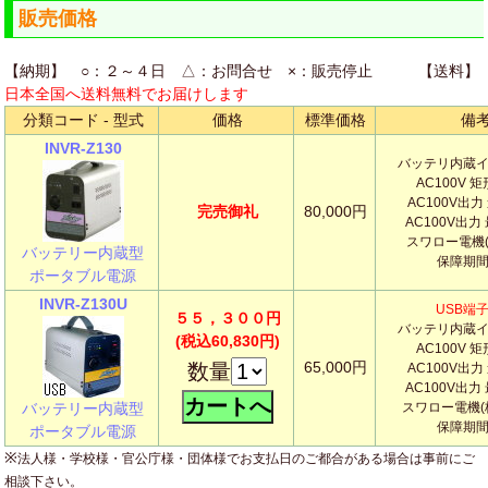
販売価格
【納期】 ○：２～４日 △：お問合せ ×：販売停止 【送料】
日本全国へ送料無料でお届けします
分類コード - 型式
価格
標準価格
備
INVR-Z130
バッテリ内蔵
AC100V 
AC100V出力
完売御礼
80,000円
AC100V出力
スワロー電機(株
バッテリー内蔵型
保障期
ポータブル電源
INVR-Z130U
USB端
５５，３００円
バッテリ内蔵
(税込60,830円)
AC100V 
65,000円
数量
AC100V出力
AC100V出力
バッテリー内蔵型
スワロー電機(株)
保障期
ポータブル電源
※
法人様・学校様・官公庁様・団体様でお支払日のご都合がある場合は事前にご
相談下さい。