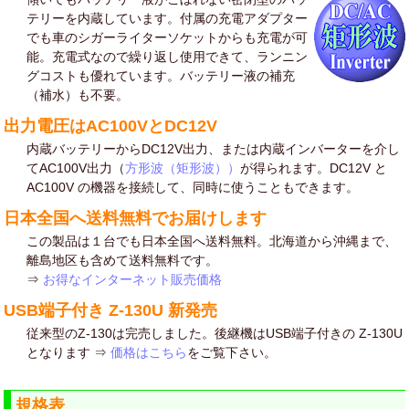
テリーを内蔵しています。付属の充電アダプター
でも車のシガーライターソケットからも充電が可
能。充電式なので繰り返し使用できて、ランニン
グコストも優れています。バッテリー液の補充
（補水）も不要。
出力電圧はAC100VとDC12V
内蔵バッテリーからDC12V出力、または内蔵インバーターを介し
てAC100V出力（
方形波（矩形波））
が得られます。DC12V と
AC100V の機器を接続して、同時に使うこともできます。
日本全国へ送料無料でお届けします
この製品は１台でも日本全国へ送料無料。北海道から沖縄まで、
離島地区も含めて送料無料です。
⇒
お得なインターネット販売価格
USB端子付き Z-130U 新発売
従来型のZ-130は完売しました。後継機はUSB端子付きの Z-130U
となります ⇒
価格はこちら
をご覧下さい。
規格表