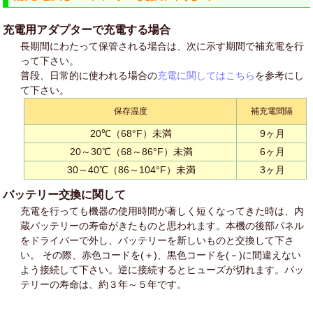
充電用アダプターで充電する場合
長期間にわたって保管される場合は、次に示す期間で補充電を行
って下さい。
普段、日常的に使われる場合の
充電に関してはこちら
を参考にし
て下さい。
保存温度
補充電間隔
20℃（68°F）未満
9ヶ月
20～30℃（68～86°F）未満
6ヶ月
30～40℃（86～104°F）未満
3ヶ月
バッテリー交換に関して
充電を行っても機器の使用時間が著しく短くなってきた時は、内
蔵バッテリーの寿命がきたものと思われます。本機の後部パネル
をドライバーで外し、バッテリーを新しいものと交換して下さ
い。 その際、赤色コードを(＋)、黒色コードを(－)に間違えない
よう接続して下さい。逆に接続するとヒューズが切れます。バッ
テリーの寿命は、約３年～５年です。