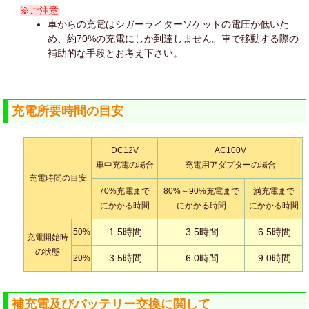
※ご注意
車からの充電はシガーライターソケットの電圧が低いた
め、約70%の充電にしか到達しません。車で移動する際の
補助的な手段とお考え下さい。
充電所要時間の目安
DC12V
AC100V
車中充電の場合
充電用アダプターの場合
充電時間の目安
70%充電まで
80%～90%充電まで
満充電まで
にかかる時間
にかかる時間
にかかる時間
1.5時間
3.5時間
6.5時間
50%
充電開始時
の状態
3.5時間
6.0時間
9.0時間
20%
補充電及びバッテリー交換に関して