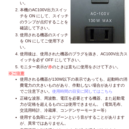
い。
本機のAC100V出力スイッ
チを ON にして、スイッチ
のランプが点灯することを
確認して下さい。
使用される機器のスイッチ
を ON にしてご使用下さ
い。
使用後は、使用された機器のプラグを抜き、AC100V出力ス
イッチを必ず OFF にして下さい。
モニター表示が
赤
のときは直ちに使用をさけて下さい。
※ご注意
使用される機器が130W以下の表示であっても、起動時の消
費電力の大きいものがあり、作動しない場合がありますの
でご注意下さい。
使用時間の目安に関してはこちら
正確な波形、周波数、電圧を必要とする機器、また起動電
力が定格を超えるものには使用できません。（電気毛布、
交流用時計、冷蔵庫、コンデンサーモーター等）
使用する負荷によりブーンという音がすることがあります
が、異常ではありません。