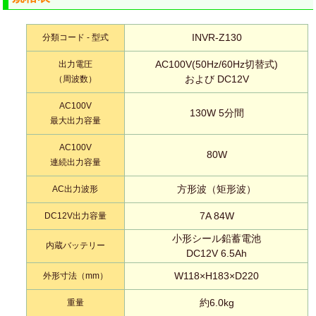
INVR-Z130
分類コード - 型式
AC100V(50Hz/60Hz切替式)
出力電圧
および DC12V
（周波数）
AC100V
130W 5分間
最大出力容量
AC100V
80W
連続出力容量
方形波（矩形波）
AC出力波形
7A 84W
DC12V出力容量
小形シール鉛蓄電池
内蔵バッテリー
DC12V 6.5Ah
W118×H183×D220
外形寸法（mm）
約6.0kg
重量