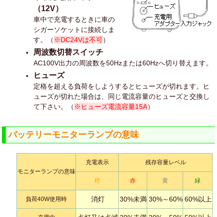
（12V）
車中で充電するときに車の
シガーソケットに接続しま
す。（
※DC24Vは不可
）
周波数切替スイッチ
AC100V出力の周波数を50Hzまたは60Hzへ切り替えます。
ヒューズ
定格を超える負荷をしようするとヒューズが切れます。ヒ
ューズが切れた場合は、同じ電流容量のヒューズと交換し
て下さい。（
※ヒューズ電流容量15A
）
バッテリーモニターランプの意味
充電表示
残存容量レベル
モニターランプの意味
橙
赤
黄
緑
消灯
30%未満
30%～60%
60%以上
負荷40W使用時