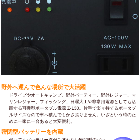
野外へ運んで色んな場所で大活躍
ドライプやオートキャンプ、野外パーティー、野外レジャー、マ
リンレジャー、フィッシング、日曜大工や非常用電源としても活
躍する可搬型ポータブル電源 Z-130。片手で楽々持てるポータブ
ルサイズなので車へ積んでもかさ張りません。いざという時のた
めに一家に一台あると大変便利。
密閉型バッテリーを内蔵
傾いてもバッテリー液がこぼれない密閉型のバッ