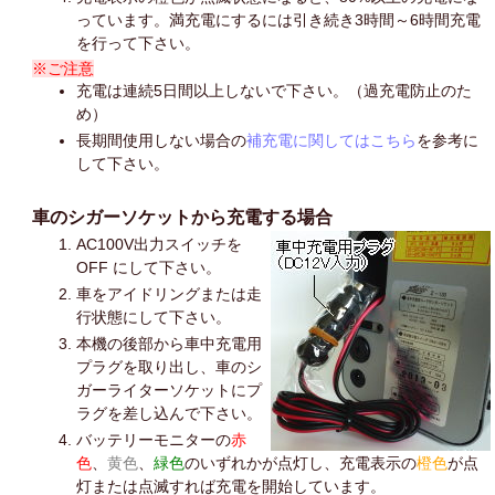
っています。満充電にするには引き続き3時間～6時間充電
を行って下さい。
※ご注意
充電は連続5日間以上しないで下さい。（過充電防止のた
め）
長期間使用しない場合の
補充電に関してはこちら
を参考に
して下さい。
車のシガーソケットから充電する場合
AC100V出力スイッチを
OFF にして下さい。
車をアイドリングまたは走
行状態にして下さい。
本機の後部から車中充電用
プラグを取り出し、車のシ
ガーライターソケットにプ
ラグを差し込んで下さい。
バッテリーモニターの
赤
色
、
黄色
、
緑色
のいずれかが点灯し、充電表示の
橙色
が点
灯または点滅すれば充電を開始しています。