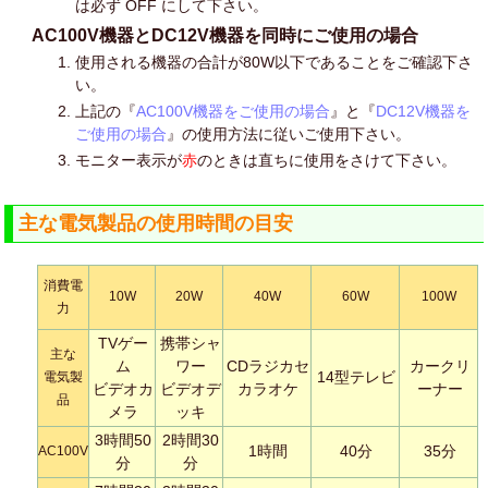
は必ず OFF にして下さい。
AC100V機器とDC12V機器を同時にご使用の場合
使用される機器の合計が80W以下であることをご確認下さ
い。
上記の『
AC100V機器をご使用の場合
』と『
DC12V機器を
ご使用の場合
』の使用方法に従いご使用下さい。
モニター表示が
赤
のときは直ちに使用をさけて下さい。
主な電気製品の使用時間の目安
消費電
10W
20W
40W
60W
100W
力
TVゲー
携帯シャ
主な
ム
ワー
CDラジカセ
カークリ
14型テレビ
電気製
ビデオカ
ビデオデ
カラオケ
ーナー
品
メラ
ッキ
3時間50
2時間30
1時間
40分
35分
AC100V
分
分