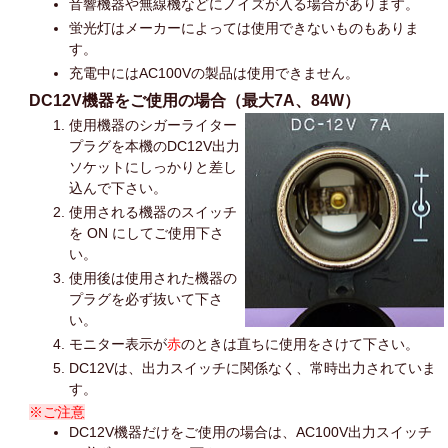
音響機器や無線機などにノイズが入る場合があります。
蛍光灯はメーカーによっては使用できないものもありま
す。
充電中にはAC100Vの製品は使用できません。
DC12V機器をご使用の場合（最大7A、84W）
使用機器のシガーライター
プラグを本機のDC12V出力
ソケットにしっかりと差し
込んで下さい。
使用される機器のスイッチ
を ON にしてご使用下さ
い。
使用後は使用された機器の
プラグを必ず抜いて下さ
い。
モニター表示が
赤
のときは直ちに使用をさけて下さい。
DC12Vは、出力スイッチに関係なく、常時出力されていま
す。
※ご注意
DC12V機器だけをご使用の場合は、AC100V出力スイッチ