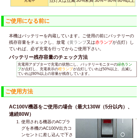
点灯又は点滅
30%未満
30%～50%
50%以上
充電中
ご使用になる前に
本機はバッテリーを内蔵しています。ご使用の前にバッテリーの
残存容量をチェックし、放電（
黄ランプ
又は
赤ランプ
が点灯）し
ていれば、必ず充電を行ってからご使用下さい。
バッテリー残存容量のチェック方法
充電用アダプターで充電の状態にし、バッテリーモニターの
緑色ラン
プ
が点灯し、充電表示の
橙ランプ
が点灯していれば50%以上、点滅し
ていれば80%以上の容量が残存しています。
ご使用方法
AC100V機器をご使用の場合（最大130W（5分以内）、
連続80W）
使用される機器のACプラ
グを本機のAC100V出力コ
ンセントに差し込んで下さ