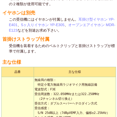
の２種類が使用可能です。
イヤホンは別売
この受信機にはイヤホンが付属しません。
耳掛け型イヤホン YP-
E401
、
5ヶ入りイヤホン YP-E305
、
オープンエアイヤホン MDR-
E123
などを別途お求め下さい。
首掛けストラップ付属
受信機を装着するためのベルトクリップと首掛けストラップが標
準で付属します。
主な仕様
品番
主な仕様
無線局の種類：

　特定小電力無線局ラジオマイク用無線設備

電波型式：F3E

受信周波数：322.050MHzまたは322.250MHz

　（2チャンネル切り換え）

受信方式：ダブルスーパーヘテロダイン方式

受信感度：

　S/N 25dB以上（7dBμVEMF入力、偏移±2.25kHz）
