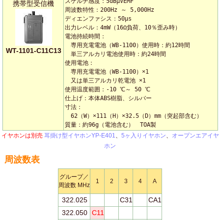
スケルチ感度：5dBμVEMF

携帯型受信機
周波数特性：200Hz ～ 5,000Hz

ディエンファシス：50μs

出力レベル：4mW（16Ω負荷、10％歪み時）

電池持続時間：

　専用充電電池（WB-1100）使用時：約12時間

WT-1101-C11C13
　単三アルカリ電池使用時：約24時間

使用電池：

　専用充電電池（WB-1100）×1

　又は単三アルカリ乾電池 ×1

使用温度範囲：-10 ℃～ 50 ℃

仕上げ：本体ABS樹脂、シルバー

寸法：

　62（W）×111（H）×32.5（D）mm（突起部含む）

質量：約96g（電池含む）　TOA製
イヤホンは別売
耳掛け型イヤホンYP-E401
、
5ヶ入りイヤホン
、
オープンエアイヤ
ホン
周波数表
グループ／
1
2
3
4
A
周波数 MHz
322.025
C31
CA1
322.050
C11