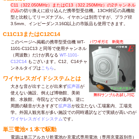
C11（322.050MHz）またはC13（322.250MHz）の2チャンネル
のみ
の切り換えに絞り込んだ携帯型受信機。13CH対応の高機能
型と比較してリーズナブル。イヤホンは別売ですが、プラグ径
3.5mm、インピーダンス16Ω以上の市販品も使用できます。
C11C13またはC12C14
このページへ掲載の携帯型受信機 WT-
1101-C11C13 と同等で使用チャンネル
（周波数）だけが異なる
WT-1101-
C12C14
もございます。C12、C14チャ
ンネルタイプは
こちら
。
ワイヤレスガイドシステムとは
大きな音が出すことが出来ず
拡声器
が
使えない施設、例えば博物館、美術
館、水族館、寺院などでの案内。逆に
周囲の騒音が大きすぎて
拡声器
が役立たない工場案内、工場見
学。外国人観光客が多い施設での同時通訳などで実績が高いのが
ワイヤレスガイドシステム
です。
単三電池×１本で駆動
電源は単三アルカリ乾電池か充電式専用電池（専用充電器別売）