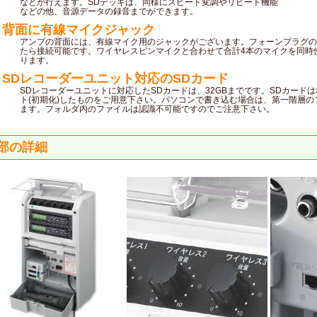
などが行えます。SDデッキは、同様にスピード変調やリピート機能
などの他、音源データの録音までができます。
背面に有線マイクジャック
アンプの背面には、有線マイク用のジャックがございます。フォーンプラグの
たら接続可能です。ワイヤレスピンマイクと合わせて合計4本のマイクを同時
ります。
SDレコーダーユニット対応のSDカード
SDレコーダーユニットに対応したSDカードは、32GBまでです。SDカード
ト(初期化)したものをご用意下さい。パソコンで書き込む場合は、第一階層の
ます。フォルダ内のファイルは認識不可能ですのでご注意下さい。
部の詳細