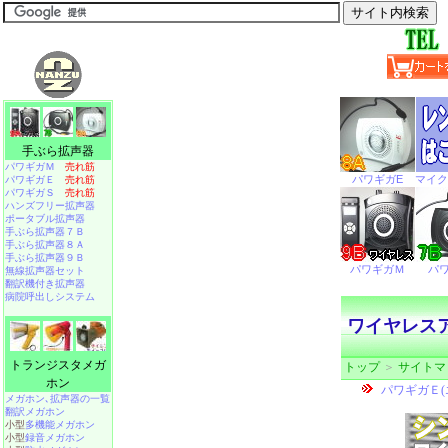
手ぶら拡声器
パワギガＭ
売れ筋
パワギガＥ
売れ筋
パワギガＳ
売れ筋
ハンズフリー拡声器
ポータブル拡声器
手ぶら拡声器７Ｂ
手ぶら拡声器８Ａ
手ぶら拡声器９Ｂ
無線拡声器セット
翻訳機付き拡声器
病院呼出しシステム
ワイヤレスア
トランジスタメガ
トップ
＞
サイトマ
ホン
メガホン､拡声器の一覧
翻訳メガホン
小型
多機能メガホン
小型
録音メガホン