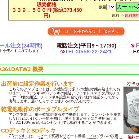
販売価格
数量
３３９，５００円
(税込373,450
円)
送料 ⇒
送料無
ール注文(24時間)
電話注文(平日9～17:30)
Ｆ
トを使わずに注文します
TEL:0558-22-2421
FA
A361DATW3 概要
出荷前に設定作業を行います
こちらのアンプセットは、多機能型で多くの機能が組み込まれてお
ります。CDデッキやSDデッキの組込、ワイヤレスマイク用のチュ
ーナー3個の組込、チャンネル設定を全て行い動作確認をしてから
出荷します。届いたらすぐに使えるので安心です。
乾電池動作のポータブルタイプ
アンプ本体は、単一乾電池掛×8本で動作します。コンセントを用意
しなければいけない手間を省け、場所を限定せずにご使用頂けま
す。AC100V(家庭用コンセント)でも動作することができます。
CDデッキとSDデッキ
CDデッキには、スピード変調やリピート機能、プログラムの設定