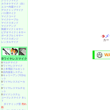
クリップマイク
カラオケマイク（白）
エコー内蔵マイク
デスクトップマイク
バス用マイク
マイクコード
マイクケーブル
マイクスタンド
マイクアンプ
簡易マイクミキサー
ビデオマイクミキサー
メ
ポータブルミキサー
マイクスポンジ
カー
レンタルマイク
W
Bワイヤレスマイク
B
マルチマイク
B
ワイヤレスマイク
B
２本増設フルセット
B
店内放送システム
B
キャリーアンプCDセ
ット
B
ワイヤレススピーカ
ー
B
ワイヤレスマルチセ
ット
B
ガイドシステム
コードレスマイク ＢＬ
Ｔ
ダイナミック型
売れ
筋