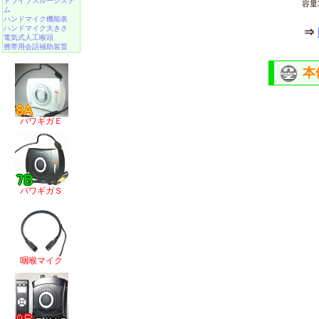
ドライブスルーシステ
容量
ム
ハンドマイク機能表
ハンドマイク大きさ
⇒
電気式人工喉頭
携帯用会話補助装置
本
パワギガＥ
パワギガＳ
咽喉マイク