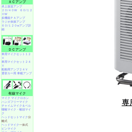
ＡＣアンプ
卓上放送アンプ
２０/４０W
６０/１２
０W
多機能ＰＡアンプ
ラジオ体操アンプ
６０/１２０wアンプ詳
細
ＤＣアンプ
車用マイクセット１２
Ｖ
車用マイクセット２４
Ｖ
船舶用アンプ２４Ｖ
選挙カー用 車載アンプ
有線マイク
マイク マイクロホン
ハンズフリーマイク
チャイムマイク＆ベル
咽喉マイク・喉頭マイ
ク
ヘッドセットマイク
分
離式
ヘッドマイク
一体式
ピンマイク