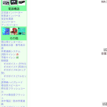
WA-
電源機器
正弦波インバーター
矩形波インバータ
安定化電源
コンバーター
アップバーター
その他
窓口用インターホン
順番表示器・番号表示
器
作業連絡システム
容量
消防サイレン
赤
手動サイレン
緑
助聴器
ギガボイス＋ (ﾜｲﾔﾚｽ)
ギガボイスY (耳掛け)
ギガボイスN (ネック
型)
ギガボイス (フルセッ
ト)
誘導棒ハイグレード
着信音スピーカー
呼出音フラッシュコー
ル
スマホ着信音フラッシ
ュ
水中電話
・
防水作業連
絡