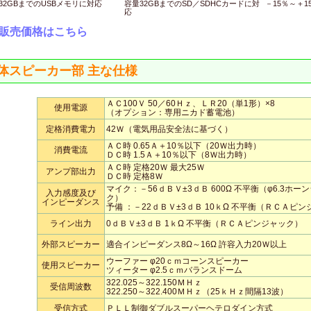
32GBまでのUSBメモリに対応
容量32GBまでのSD／SDHCカードに対
－15％～＋
応
販売価格はこちら
体スピーカー部 主な仕様
ＡＣ100Ｖ 50／60Ｈｚ、ＬＲ20（単1形）×8
使用電源
（オプション：専用ニカド蓄電池）
定格消費電力
42Ｗ（電気用品安全法に基づく）
ＡＣ時 0.65Ａ＋10％以下（20Ｗ出力時）
消費電流
ＤＣ時 1.5Ａ＋10％以下（8Ｗ出力時）
ＡＣ時 定格20Ｗ 最大25Ｗ
アンプ部出力
ＤＣ時 定格8Ｗ
マイク：－56ｄＢＶ±3ｄＢ 600Ω 不平衡（φ6.3ホー
入力感度及び
ク）
インピーダンス
予備 ：－22ｄＢＶ±3ｄＢ 10ｋΩ 不平衡（ＲＣＡピ
ライン出力
0ｄＢＶ±3ｄＢ 1ｋΩ 不平衡（ＲＣＡピンジャック）
外部スピーカー
適合インピーダンス8Ω～16Ω 許容入力20Ｗ以上
ウーファー φ20ｃｍコーンスピーカー
使用スピーカー
ツィーター φ2.5ｃｍバランスドーム
322.025～322.150ＭＨｚ
受信周波数
322.250～322.400ＭＨｚ（25ｋＨｚ間隔13波）
受信方式
ＰＬＬ制御ダブルスーパーヘテロダイン方式