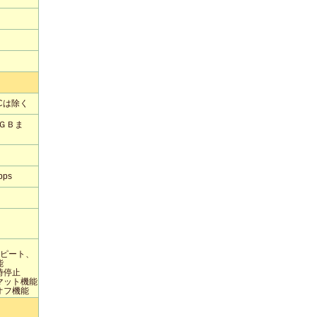
XCは除く
ＧＢま
bps
）
リピート、
能
時停止
マット機能
オフ機能