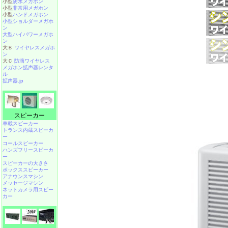
小型
防水メガホン
小型
非常用メガホン
小型
ハンドメガホン
小型ショルダーメガホ
ン
大型ハイパワーメガホ
ン
大Ｂ
ワイヤレスメガホ
ン
大Ｃ
防滴ワイヤレス
メガホン拡声器レンタ
ル
拡声器.jp
スピーカー
車載スピーカー
トランス内蔵スピーカ
ー
コールスピーカー
ハンズフリースピーカ
ー
スピーカーの大きさ
ボックススピーカー
アナウンスマシン
メッセージマシン
ネットカメラ用スピー
カー