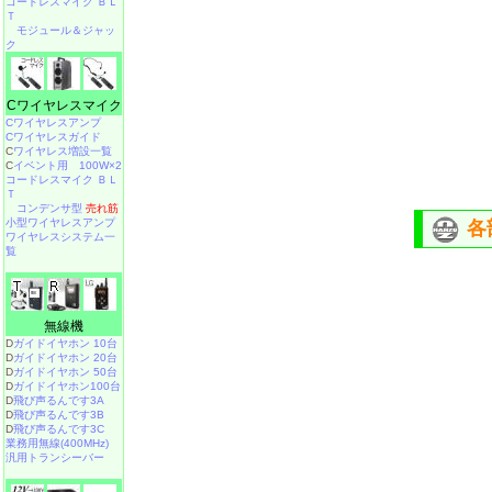
コードレスマイク ＢＬ
Ｔ
モジュール＆ジャッ
ク
Cワイヤレスマイク
Cワイヤレスアンプ
Cワイヤレスガイド
C
ワイヤレス増設一覧
C
イベント用 100W×2
コードレスマイク ＢＬ
Ｔ
コンデンサ型
売れ筋
小型ワイヤレスアンプ
各
ワイヤレスシステム一
覧
無線機
D
ガイドイヤホン 10台
D
ガイドイヤホン 20台
D
ガイドイヤホン 50台
D
ガイドイヤホン100台
D
飛び声るんです3A
D
飛び声るんです3B
D
飛び声るんです3C
業務用無線(400MHz)
汎用トランシーバー