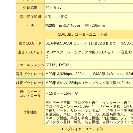
受信感度
20ｄＢμＶ
使用温度範囲
0°C～＋40°C
寸法
幅298ｍｍ 高さ460ｍｍ 奥行205ｍｍ
SD/USBレコーダーユニット部
適合SDカード
SDA準拠SD/SDHCカード（容量32ＧＢまで） ※SD
適合USBメモリ
USBマスストレージクラス準拠USBメモリー（容量32
ー
で）
ファイルシステム
FAT16、FAT32
再生ビットレート
MP3形式32kbps～320kbps、WMA形式48kbps～192k
録音ビットレート
MP3形式のみ128kbps（サンプリング周波数44.1kHz
再生スピード
－15％～＋15%可変
コントロール
再生モード選択（プログラム再生、インターバル再生
プログラムインターバル再生）、リピート選択（1曲
全曲リピート、リレー、ランダム）、メモリー再生機
付帯機能
音量調節、スピードコントロール、経過時間表示、一
スキップ機能、早送り早戻し機能、消去機能、フォー
プログラム登録・編集・消去機能、自動バックライト
CDプレイヤーユニット部