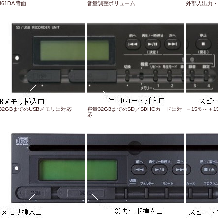
361DA 背面
音量調整ボリューム
外部入出力・
32GBまでのUSBメモリに対応
容量32GBまでのSD／SDHCカードに対
－15％～＋
応