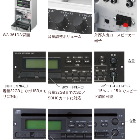
WA-361DA 背面
外部入出力・スピーカー
音量調整ボリューム
端子
容量32GBまでのUSBメモ
－15％～＋15％でスピー
容量32GBまでのSD／
リに対応
ド調節可能
SDHCカードに対応