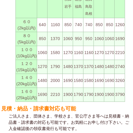
岩手
福島
鳥取
島根
６０
640
1160
850
740
740
850
850
1260
(2kg以内)
８０
850
1370
1060
950
950
1060
1060
1690
(5kg以内)
１００
1060
1580
1270
1160
1160
1270
1270
2210
(10kg以内)
１２０
1270
1790
1480
1370
1370
1480
1480
2740
(15kg以内)
１４０
1480
2000
1690
1580
1580
1690
1690
3260
(20kg以内)
１６０
1690
2210
1900
1790
1790
1900
1900
3790
(25kg以内)
見積・納品・請求書対応も可能
ご法人さま、団体さま、学校さま、官公庁さま等へは見積書・納
品書・請求書の対応も可能です。お気軽にお申し付け下さい。ご
入金確認後の領収書発行も可能です。