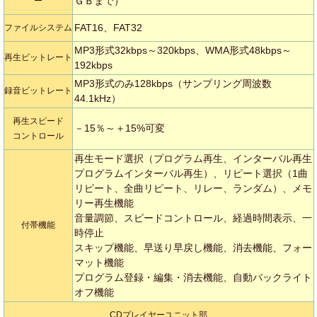
ＧＢまで）
ー
FAT16、FAT32
ファイルシステム
MP3形式32kbps～320kbps、WMA形式48kbps～
再生ビットレート
192kbps
MP3形式のみ128kbps（サンプリング周波数
録音ビットレート
44.1kHz）
再生スピード
－15％～＋15%可変
コントロール
再生モード選択（プログラム再生、インターバル再生
プログラムインターバル再生）、リピート選択（1曲
リピート、全曲リピート、リレー、ランダム）、メモ
リー再生機能
音量調節、スピードコントロール、経過時間表示、一
付帯機能
時停止
スキップ機能、早送り早戻し機能、消去機能、フォー
マット機能
プログラム登録・編集・消去機能、自動バックライト
オフ機能
CDプレイヤーユニット部