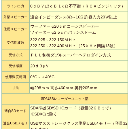
0ｄＢＶ±3ｄＢ 1ｋΩ 不平衡（ＲＣＡピンジャック）
ライン出力
適合インピーダンス8Ω～16Ω 許容入力20Ｗ以上
外部スピーカー
ウーファー φ20ｃｍコーンスピーカー
使用スピーカー
ツィーター φ2.5ｃｍバランスドーム
322.025～322.150ＭＨｚ
受信周波数
322.250～322.400ＭＨｚ（25ｋＨｚ間隔13波）
ＰＬＬ制御ダブルスーパーヘテロダイン方式
受信方式
20ｄＢμＶ
受信感度
0°C～＋40°C
使用温度範囲
幅298ｍｍ 高さ460ｍｍ 奥行205ｍｍ
寸法
SD/USBレコーダーユニット部
SDA準拠SD/SDHCカード（容量32ＧＢまで）
適合SDカード
※SDXCは除く
USBマスストレージクラス準拠USBメモリー（容量32
適合USBメモリ