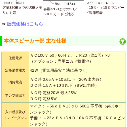
容量32GBまでのUSBメモ
－15％～＋15％でスピー
容量32GBまでのSD／
リに対応
ド調節可能
SDHCカードに対応
⇒
販売価格はこちら
本体スピーカー部 主な仕様
ＡＣ100Ｖ 50／60Ｈｚ、ＬＲ20（単1形）×8
使用電源
（オプション：専用ニカド蓄電池）
42Ｗ（電気用品安全法に基づく）
定格消費電力
ＡＣ時 0.65Ａ＋10％以下（20Ｗ出力時）
消費電流
ＤＣ時 1.5Ａ＋10％以下（8Ｗ出力時）
ＡＣ時 定格20Ｗ 最大25Ｗ
アンプ部出力
ＤＣ時 定格8Ｗ
マイク：－56ｄＢＶ±3ｄＢ 600Ω 不平衡（φ6.3ホー
ンジャック）
入力感度及び
予備 ：－22ｄＢＶ±3ｄＢ 10ｋΩ 不平衡（ＲＣＡピン
インピーダンス
ジャック）