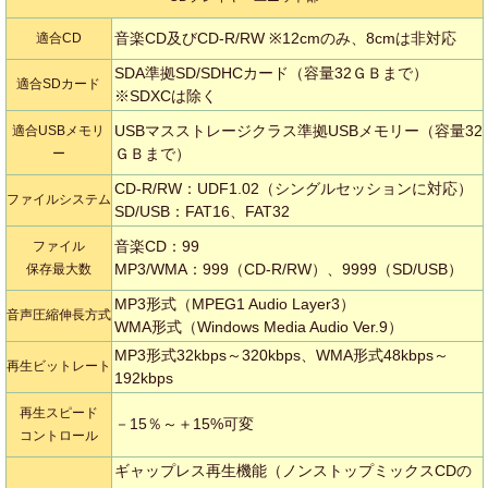
音楽CD及びCD-R/RW ※12cmのみ、8cmは非対応
適合CD
SDA準拠SD/SDHCカード（容量32ＧＢまで）
適合SDカード
※SDXCは除く
USBマスストレージクラス準拠USBメモリー（容量32
適合USBメモリ
ＧＢまで）
ー
CD-R/RW：UDF1.02（シングルセッションに対応）
ファイルシステム
SD/USB：FAT16、FAT32
音楽CD：99
ファイル
MP3/WMA：999（CD-R/RW）、9999（SD/USB）
保存最大数
MP3形式（MPEG1 Audio Layer3）
音声圧縮伸長方式
WMA形式（Windows Media Audio Ver.9）
MP3形式32kbps～320kbps、WMA形式48kbps～
再生ビットレート
192kbps
再生スピード
－15％～＋15%可変
コントロール
ギャップレス再生機能（ノンストップミックスCDの