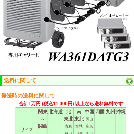
送料に関して
発送時の送料に関して
合計1万円
(税込11,000円)
以上なら送料無料です
関東
北海道
北
南
中国
四国
九州
沖縄
～
東北
東北
岡山
関西
青森
宮城
広島
サイズ
秋田
山形
山口