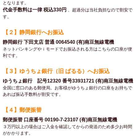
となります。
代金手数料は一律
税込330円
、超過分は当社負担なので割安で
す。
【２】静岡銀行へお振込
静岡銀行 下田支店 普通 0064540 (有)南豆無線電機
ネットバンキングやｉモードでお振込される方はこちらの口座が便
利です。
【３】ゆうちょ銀行（旧 ぱるる）へお振込
ゆうちょ銀行 記号12320 番号33931721 (有)南豆無線電機
全国に窓口のある郵便局。お客様がゆうちょ銀行の口座をお持ちで
あれば振込手数料が割安です。
【４】郵便振替
郵便振替 口座番号 00190-7-23107 (有)南豆無線電機
３万円以上の場合はご入金を確認してからの発送のため多少お時間
がかかります。