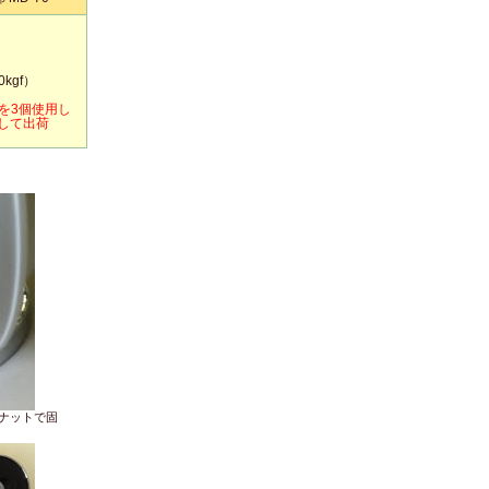
kgf）
0を3個使用し
して出荷
ナットで固