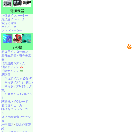
電源機器
正弦波インバーター
矩形波インバータ
安定化電源
コンバーター
アップバーター
各
その他
窓口用インターホン
順番表示器・番号表示
器
作業連絡システム
消防サイレン
赤
手動サイレン
緑
助聴器
ギガボイス＋ (ﾜｲﾔﾚｽ)
ギガボイスY (耳掛け)
ギガボイスN (ネック
型)
ギガボイス (フルセッ
ト)
誘導棒ハイグレード
着信音スピーカー
呼出音フラッシュコー
ル
スマホ着信音フラッシ
ュ
水中電話
・
防水作業連
絡