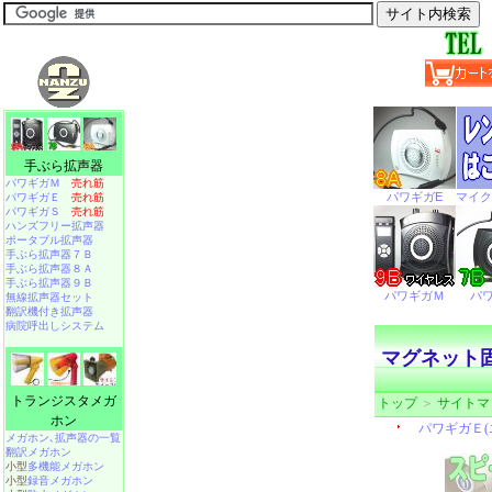
手ぶら拡声器
パワギガＭ
売れ筋
パワギガＥ
売れ筋
パワギガＳ
売れ筋
ハンズフリー拡声器
ポータブル拡声器
手ぶら拡声器７Ｂ
手ぶら拡声器８Ａ
手ぶら拡声器９Ｂ
無線拡声器セット
翻訳機付き拡声器
病院呼出しシステム
マグネット固
トランジスタメガ
トップ
＞
サイトマ
ホン
メガホン､拡声器の一覧
翻訳メガホン
小型
多機能メガホン
小型
録音メガホン