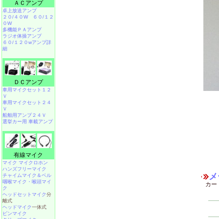
ＡＣアンプ
卓上放送アンプ
２０/４０W
６０/１２
０W
多機能ＰＡアンプ
ラジオ体操アンプ
６０/１２０wアンプ詳
細
ＤＣアンプ
車用マイクセット１２
Ｖ
車用マイクセット２４
Ｖ
船舶用アンプ２４Ｖ
選挙カー用 車載アンプ
有線マイク
マイク マイクロホン
ハンズフリーマイク
メ
チャイムマイク＆ベル
咽喉マイク・喉頭マイ
カー
ク
ヘッドセットマイク
分
離式
ヘッドマイク
一体式
ピンマイク