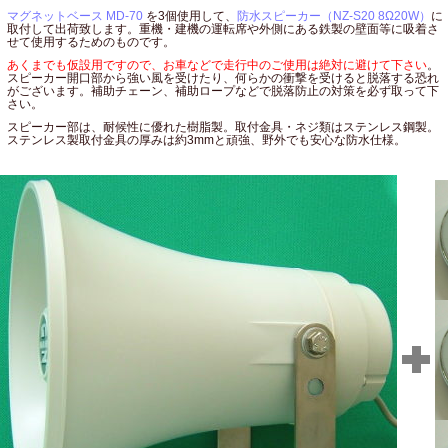
マグネットベース MD-70
を3個使用して、
防水スピーカー（NZ-S20 8Ω20W）
に
取付して出荷致します。重機・建機の運転席や外側にある鉄製の壁面等に吸着さ
せて使用するためのものです。
あくまでも仮設用ですので、お車などで走行中のご使用は絶対に避けて下さい
。
スピーカー開口部から強い風を受けたり、何らかの衝撃を受けると脱落する恐れ
がございます。補助チェーン、補助ロープなどで脱落防止の対策を必ず取って下
さい。
スピーカー部は、耐候性に優れた樹脂製。取付金具・ネジ類はステンレス鋼製。
ステンレス製取付金具の厚みは約3mmと頑強、野外でも安心な防水仕様。