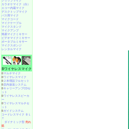
クリップマイク
カラオケマイク（白）
エコー内蔵マイク
デスクトップマイク
バス用マイク
マイクコード
マイクケーブル
マイクスタンド
マイクアンプ
簡易マイクミキサー
ビデオマイクミキサー
ポータブルミキサー
マイクスポンジ
レンタルマイク
Bワイヤレスマイク
B
マルチマイク
B
ワイヤレスマイク
B
２本増設フルセット
B
店内放送システム
B
キャリーアンプCDセ
ット
B
ワイヤレススピーカ
ー
B
ワイヤレスマルチセ
ット
B
ガイドシステム
コードレスマイク ＢＬ
Ｔ
ダイナミック型
売れ
筋