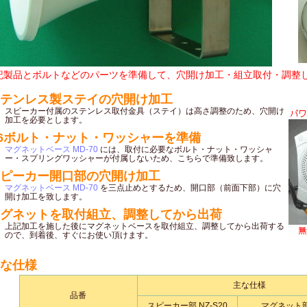
記製品とボルトなどのパーツを準備して、穴開け加工・組立取付・調整
テンレス製ステイの穴開け加工
スピーカー付属のステンレス取付金具（ステイ）は高さ調整のため、穴開け
加工を必要とします。
6ボルト・ナット・ワッシャーを準備
マグネットベース MD-70
には、取付に必要なボルト・ナット・ワッシャ
ー・スプリングワッシャーが付属しないため、こちらで準備致します。
ピーカー開口部の穴開け加工
マグネットベース MD-70
を三点止めとするため、開口部（前面下部）に穴
開け加工を致します。
グネットを取付組立、調整してから出荷
上記加工を施した後にマグネットベースを取付組立、調整してから出荷する
ので、到着後、すぐにお使い頂けます。
な仕様
主な仕様
品番
スピーカー部 NZ-S20
マグネット部 