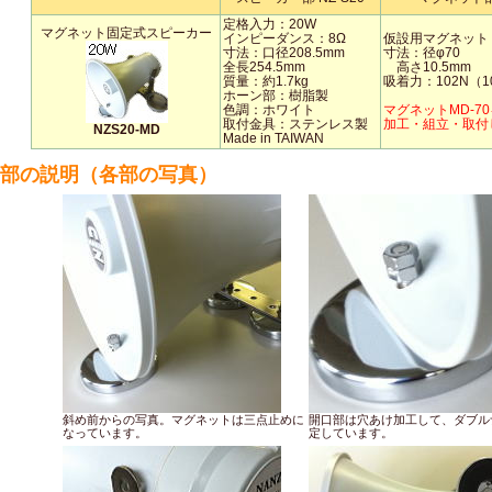
定格入力：20W
マグネット固定式スピーカー
インピーダンス：8Ω
仮設用マグネット
寸法：口径208.5mm
寸法：径φ70
全長254.5mm
高さ10.5mm
質量：約1.7kg
吸着力：102N（10
ホーン部：樹脂製
色調：ホワイト
マグネットMD-7
取付金具：ステンレス製
加工・組立・取付
NZS20-MD
Made in TAIWAN
部の説明（各部の写真）
斜め前からの写真。マグネットは三点止めに
開口部は穴あけ加工して、ダブル
なっています。
定しています。