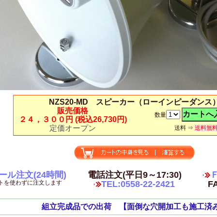
NZS20-MD スピーカー（ローインピーダンス
販売価格
数量
２４，３００円
(税込26,730円)
定価オープン
送料 ⇒
送料無
ール注文(24時間)
電話注文(平日9～17:30)
Ｆ
トを使わずに注文します
TEL:0558-22-2421
FA
組立完成品での出荷 【面倒な穴開加工も施工済