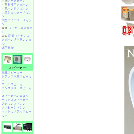
小型
防水メガホン
小型
非常用メガホン
小型
ハンドメガホン
小型ショルダーメガホ
ン
大型ハイパワーメガホ
ン
大Ｂ
ワイヤレスメガホ
ン
大Ｃ
防滴ワイヤレス
メガホン拡声器レンタ
ル
拡声器.jp
スピーカー
車載スピーカー
トランス内蔵スピーカ
ー
コールスピーカー
ハンズフリースピーカ
ー
スピーカーの大きさ
ボックススピーカー
アナウンスマシン
メッセージマシン
ネットカメラ用スピー
カー