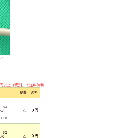
モン
円以上（税別）で送料無料
考
納期
送料
：8Ω
△
０円
止め
0858
：8Ω
△
０円
止め