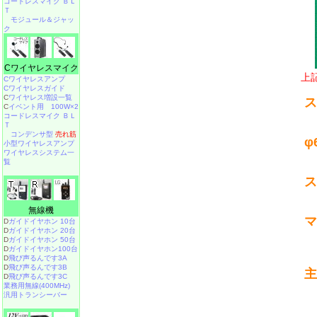
コードレスマイク ＢＬ
Ｔ
モジュール＆ジャッ
ク
Cワイヤレスマイク
上
Cワイヤレスアンプ
Cワイヤレスガイド
C
ワイヤレス増設一覧
ス
C
イベント用 100W×2
コードレスマイク ＢＬ
Ｔ
コンデンサ型
売れ筋
φ
小型ワイヤレスアンプ
ワイヤレスシステム一
覧
ス
無線機
マ
D
ガイドイヤホン 10台
D
ガイドイヤホン 20台
D
ガイドイヤホン 50台
D
ガイドイヤホン100台
D
飛び声るんです3A
D
飛び声るんです3B
主
D
飛び声るんです3C
業務用無線(400MHz)
汎用トランシーバー