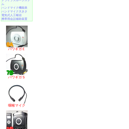
ドライブスルーシステ
ム
ハンドマイク機能表
ハンドマイク大きさ
電気式人工喉頭
携帯用会話補助装置
パワギガＥ
パワギガＳ
咽喉マイク