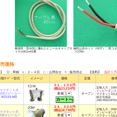
耐候性・防水性に優れたビニールキャップタ
極性は赤ホット（HOT）、黒コ
イヤが約1m付属
（COM）
売価格
期】 ◎：即納 ○：２～４日 △：お問合せ ×：販売停止 【送料】
合計１万
分類ｺｰﾄﾞ－型式
イメージ
価格
定価
備
２１，１００円
定格入力：10W
(税込23,210円)
マグネット式
インピーダンス
10Wスピーカー
数量
オープン
マグネット3点
NZS10-MD
組立完成品
JAN:456218751
２４，３００円
定格入力：20W
(税込26,730円)
マグネット式
インピーダンス
20Wスピーカー
数量
オープン
マグネット3点