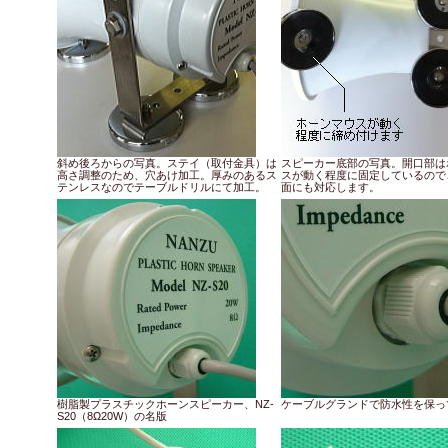
斜め後ろからの写真。ステイ（取付金具）は
スピーカー底部の写真。開口部は
高さ調整のため、穴あけ加工。厚みのあるス
スが動く程度に固定しているので
テンレスなのでテーブルドリルにて加工。
面にも対応します。
樹脂製プラスチックホーンスピーカー、NZ-
ケーブルグランドで防水性を保っ
S20（8Ω20W）の名版