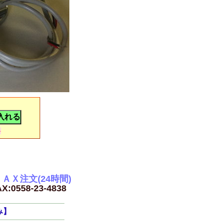
）
料
ＡＸ注文(24時間)
X:0558-23-4838
み】