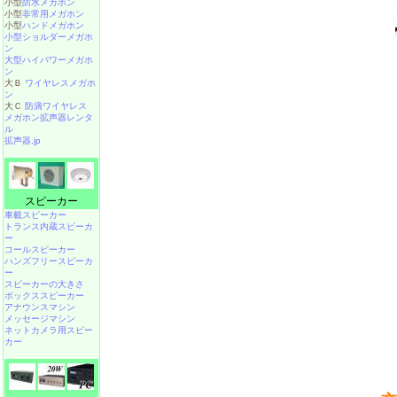
小型
防水メガホン
小型
非常用メガホン
小型
ハンドメガホン
小型ショルダーメガホ
ン
大型ハイパワーメガホ
ン
大Ｂ
ワイヤレスメガホ
ン
大Ｃ
防滴ワイヤレス
メガホン拡声器レンタ
ル
拡声器.jp
スピーカー
車載スピーカー
トランス内蔵スピーカ
ー
コールスピーカー
ハンズフリースピーカ
ー
スピーカーの大きさ
ボックススピーカー
アナウンスマシン
メッセージマシン
ネットカメラ用スピー
カー