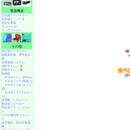
電源機器
正弦波インバーター
矩形波インバータ
安定化電源
コンバーター
アップバーター
その他
窓口用インターホン
順番表示器・番号表示
器
作業連絡システム
消防サイレン
赤
操作
手動サイレン
緑
助聴器
誘
ギガボイス＋ (ﾜｲﾔﾚｽ)
ギガボイスY (耳掛け)
ギガボイスN (ネック
型)
ギガボイス (フルセッ
ト)
誘導棒ハイグレード
着信音スピーカー
呼出音フラッシュコー
ル
スマホ着信音フラッシ
ュ
水中電話
・
防水作業連
絡