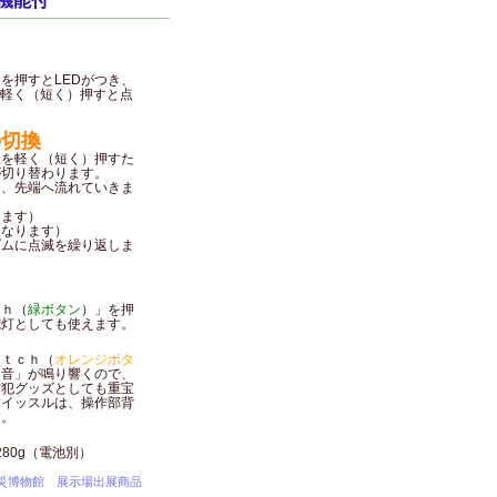
機能付
を押すとLEDがつき、
。軽く（短く）押すと点
の切換
」を軽く（短く）押すた
が切り替わります。
ら、先端へ流れていきま
します）
になります）
ダムに点滅を繰り返しま
ｃｈ（
緑ボタン
）」を押
電灯としても使えます。
ｉｔｃｈ（
オレンジボタ
ー音」が鳴り響くので、
防犯グッズとしても重宝
ホイッスルは、操作部背
す。
280g（電池別）
災博物館 展示場出展商品