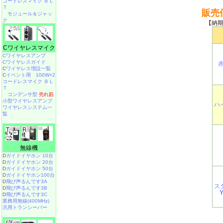
コードレスマイク ＢＬ
Ｔ
販売
モジュール＆ジャッ
ク
【納
Cワイヤレスマイク
Cワイヤレスアンプ
Cワイヤレスガイド
C
ワイヤレス増設一覧
C
イベント用 100W×2
コードレスマイク ＢＬ
Ｔ
コンデンサ型
売れ筋
小型ワイヤレスアンプ
ハ
ワイヤレスシステム一
覧
無線機
D
ガイドイヤホン 10台
D
ガイドイヤホン 20台
D
ガイドイヤホン 50台
D
ガイドイヤホン100台
D
飛び声るんです3A
ス
D
飛び声るんです3B
D
飛び声るんです3C
業務用無線(400MHz)
汎用トランシーバー