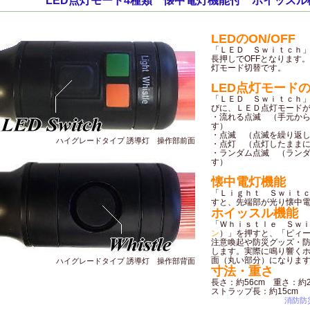
LED点灯モード4種類 懐中電灯機能付 ホイッスル
LEDのON/OFF
「ＬＥＤ Ｓｗｉｔｃｈ」
長押しでOFFとなります
灯モード切替です。
LED点灯モード
「ＬＥＤ Ｓｗｉｔｃｈ
びに、ＬＥＤ点灯モード
・流れる点滅 （手元か
す）
・点滅 （点滅を繰り返
ハイグレードタイプ 誘導灯 操作部前面
・点灯 （点灯したまま
・ランダム点滅 （ラン
す）
懐中電灯機能
「Ｌｉｇｈｔ Ｓｗｉｔ
すと、先端部が光り懐中
ホイッスル機能
「Ｗｈｉｓｔｌｅ Ｓｗ
ン
）」を押すと、「ピィ
注意喚起や防災グッズ・
します。実際に鳴り響く
面（丸い部分）になりま
ハイグレードタイプ 誘導灯 操作部背面
寸法・重さ
長さ：約56cm 重さ：約
ストラップ長：約15cm
消防防