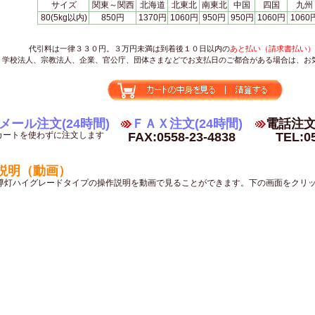
サイズ
関東～関西
北海道
北東北
南東北
中国
四国
九州
80(5kg以内)
850円
1370円
1060円
950円
950円
1060円
1060
代引料は一律３３０円。３万円未満は到着後１０日以内の
あと払い（請求書払い）
学校法人、宗教法人、企業、官公庁、団体さまなどでお支払日のご都合がある場合は、お
メール注文(24時間)
ＦＡＸ注文(24時間)
電話注文(
カートを使わずに注文します
FAX:0558-23-4838
TEL:0
説明（動画）
導灯ハイグレードタイプの操作説明を動画で見ることができます。下の画面をクリ