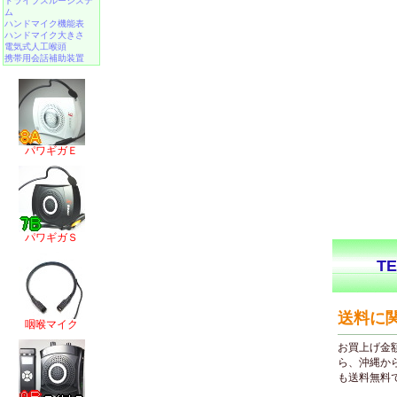
ドライブスルーシステ
ム
ハンドマイク機能表
ハンドマイク大きさ
電気式人工喉頭
携帯用会話補助装置
パワギガＥ
パワギガＳ
咽喉マイク