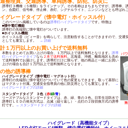
通整理員、交通誘導、車両誘導、防犯、防災に
誘導灯３機種（５種類）をラインナップ。その名称はまちまちですが、誘導棒、
ン、合図灯、信号棒、停止棒、赤灯、シグナルライト、ニンジンなどとも呼ばれ
イグレードタイプ（懐中電灯・ホイッスル付）
このページへ掲載しているのは
誘導灯ハイグレードタイプ
です。特徴は
■懐中電灯機能
誘導灯の先端部に懐中電灯がついています。
■ホイッスル機能
ホイッスル音（ピィー音）を鳴らして、注意勧告することができますので、交通
としても重宝します。
→ 詳細
計１万円以上のお買い上げで送料無料
本数をまとめてお買い上げの場合、１万円以上で送料無料となります。
誘導
灯ハイグレードタイプ
なら
２本で送料無料
。北海道、沖縄、離島地区も含め
て送料無料でお届けします。誘導灯だけに限らず、他の商品と一緒にお買い
上げの場合も合計１万円以上で送料無料となります。
の他の誘導棒
ハイグレードタイプ（懐中電灯・マグネット付）
誘導灯の先端部に懐中電灯がついていて色の変更もできます。取って基部に
はマグネット付属。交通安全指導員の他に防災用としても重宝します。
→
ハイグレードタイプの詳細
スタンダードタイプ ３色（
赤
/
緑
/
青
）
リーズナブルなスタンダードタイプは、赤、緑、青の３色。日常生活防水で
誘導灯ＬＥＤの発光方式は、点滅（繰り返し）・点灯の２段切換方式の誘導
灯です。
→ スタンダードタイプの詳細
ハイグレード（高機能タイプ）