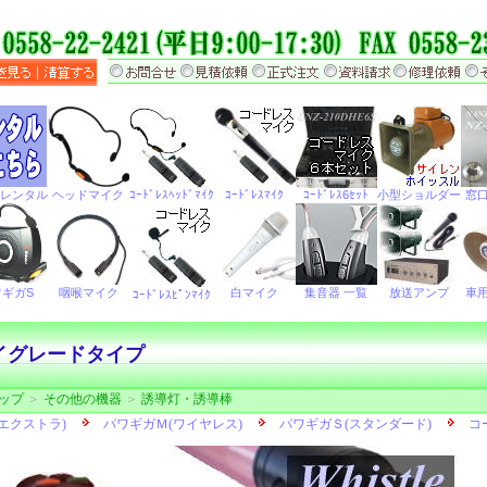
イグレードタイプ
ップ
＞
その他の機器
＞
誘導灯・誘導棒