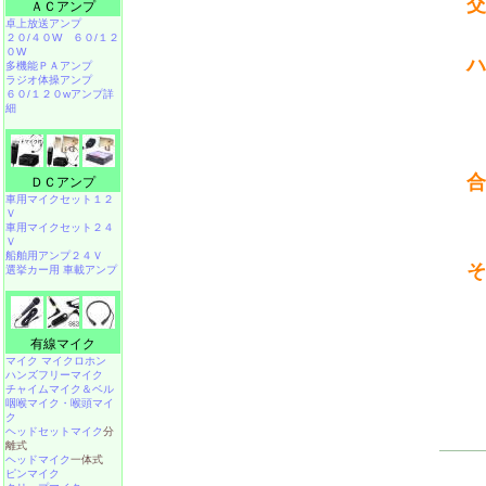
交
ＡＣアンプ
卓上放送アンプ
２０/４０W
６０/１２
０W
ハ
多機能ＰＡアンプ
ラジオ体操アンプ
６０/１２０wアンプ詳
細
合
ＤＣアンプ
車用マイクセット１２
Ｖ
車用マイクセット２４
Ｖ
船舶用アンプ２４Ｖ
そ
選挙カー用 車載アンプ
有線マイク
マイク マイクロホン
ハンズフリーマイク
チャイムマイク＆ベル
咽喉マイク・喉頭マイ
ク
ヘッドセットマイク
分
離式
ヘッドマイク
一体式
ピンマイク