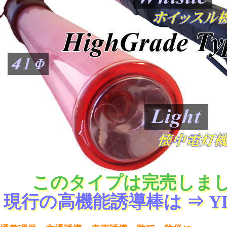
このタイプは完売しま
現行の高機能誘導棒は ⇒ YDT