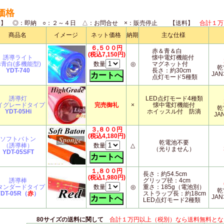
価格
期】 ◎：即納 ○：２～４日 △：お問合せ ×：販売停止 【送料】
合計１万
商品名
イメージ
ネット価格
納期
主な仕様
６,５００円
赤＆青＆白
(税込7,150円)
誘導ライト
懐中電灯機能付
赤青白(多機能型)
数量
◎
マグネット付
乾
YDT-740
長さ：約30cm
JAN
点灯モード5種類
誘導灯
LED点灯モード4種類
イグレードタイプ
完売御礼
×
懐中電灯機能付
乾
YDT-05Hi
ホイッスル付 防滴
JAN
３,８００円
(税込4,180円)
ソフトバトン
乾電池不要
（誘導棒）
数量
△
（光りません）
YDT-05SFT
１,８００円
長さ：約54.5cm
(税込1,980円)
誘導棒
グリップ径：4cm
タンダードタイプ
数量
◎
重さ：185g（電池別）
乾
YDT-05R（
赤
）
ストラップ長：約18cm
JAN
LED点灯モード2種類
80サイズの送料に関して
合計１万円以上（税別）なら送料無料とな