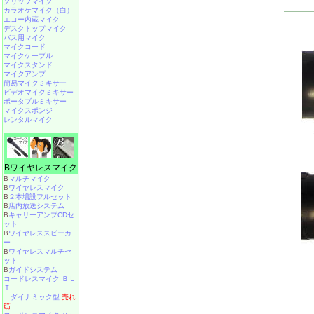
クリップマイク
カラオケマイク（白）
エコー内蔵マイク
デスクトップマイク
バス用マイク
マイクコード
マイクケーブル
マイクスタンド
マイクアンプ
簡易マイクミキサー
ビデオマイクミキサー
ポータブルミキサー
マイクスポンジ
レンタルマイク
Bワイヤレスマイク
B
マルチマイク
B
ワイヤレスマイク
B
２本増設フルセット
B
店内放送システム
B
キャリーアンプCDセ
ット
B
ワイヤレススピーカ
ー
B
ワイヤレスマルチセ
ット
B
ガイドシステム
コードレスマイク ＢＬ
Ｔ
ダイナミック型
売れ
筋