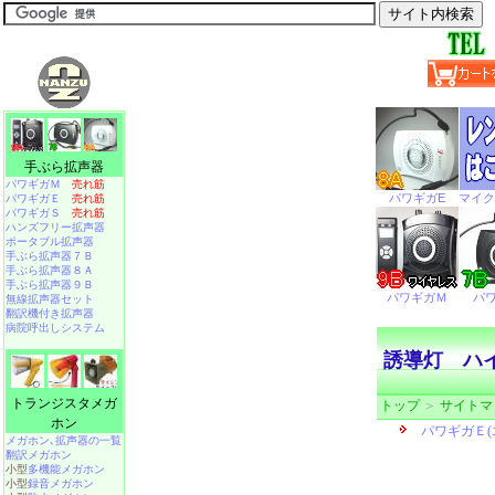
手ぶら拡声器
パワギガＭ
売れ筋
パワギガＥ
売れ筋
パワギガＳ
売れ筋
ハンズフリー拡声器
ポータブル拡声器
手ぶら拡声器７Ｂ
手ぶら拡声器８Ａ
手ぶら拡声器９Ｂ
無線拡声器セット
翻訳機付き拡声器
病院呼出しシステム
誘導灯 ハ
トランジスタメガ
トップ
＞
サイトマ
ホン
メガホン､拡声器の一覧
翻訳メガホン
小型
多機能メガホン
小型
録音メガホン