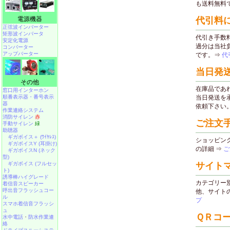
電源機器
正弦波インバーター
矩形波インバータ
安定化電源
コンバーター
アップバーター
その他
窓口用インターホン
順番表示器・番号表示
器
作業連絡システム
消防サイレン
赤
手動サイレン
緑
助聴器
ギガボイス＋ (ﾜｲﾔﾚｽ)
ギガボイスY (耳掛け)
ギガボイスN (ネック
型)
ギガボイス (フルセッ
ト)
誘導棒ハイグレード
着信音スピーカー
呼出音フラッシュコー
ル
スマホ着信音フラッシ
ュ
水中電話
・
防水作業連
絡