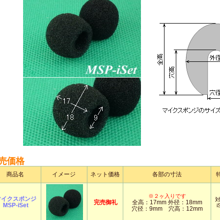
売価格
商品名
イメージ
ネット価格
各部の寸法
※２ヶ入りです
マイクスポンジ
完売御礼
全高：17mm 外径：18mm
MSP-iSet
i
穴径：9mm 穴高：12mm