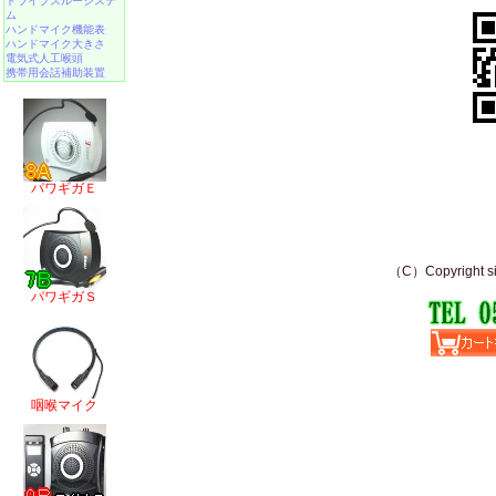
ドライブスルーシステ
ム
ハンドマイク機能表
ハンドマイク大きさ
電気式人工喉頭
携帯用会話補助装置
パワギガＥ
パワギガＳ
咽喉マイク