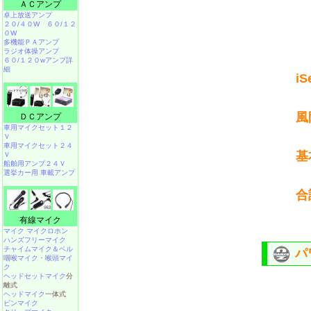
ＡＣアンプ
卓上放送アンプ
２０/４０W
６０/１２
０W
多機能ＰＡアンプ
ラジオ体操アンプ
６０/１２０wアンプ詳
細
i
風
ＤＣアンプ
車用マイクセット１２
Ｖ
車用マイクセット２４
基
Ｖ
船舶用アンプ２４Ｖ
選挙カー用 車載アンプ
合
有線マイク
マイク マイクロホン
ハンズフリーマイク
チャイムマイク＆ベル
パ
咽喉マイク・喉頭マイ
ク
ヘッドセットマイク
分
離式
ヘッドマイク
一体式
ピンマイク