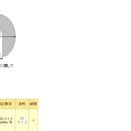
特記事項
送料
納期
60
対応マイク
×
サイズ
SetMic 等