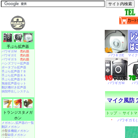
手ぶら拡声器
パワギガＭ
売れ筋
パワギガＥ
売れ筋
パワギガＳ
売れ筋
ハンズフリー拡声器
ポータブル拡声器
手ぶら拡声器７Ｂ
手ぶら拡声器８Ａ
手ぶら拡声器９Ｂ
無線拡声器セット
翻訳機付き拡声器
病院呼出しシステム
マイク風防 穴
トランジスタメガ
トップ
＞
サイトマ
ホン
メガホン､拡声器の一覧
翻訳メガホン
小型
多機能メガホン
小型
録音メガホン