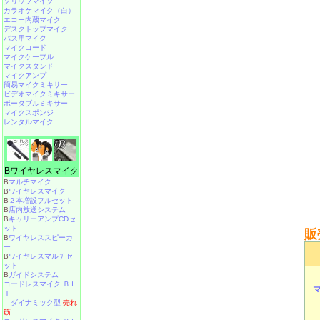
クリップマイク
カラオケマイク（白）
エコー内蔵マイク
デスクトップマイク
バス用マイク
マイクコード
マイクケーブル
マイクスタンド
マイクアンプ
簡易マイクミキサー
ビデオマイクミキサー
ポータブルミキサー
マイクスポンジ
レンタルマイク
Bワイヤレスマイク
B
マルチマイク
B
ワイヤレスマイク
B
２本増設フルセット
B
店内放送システム
B
キャリーアンプCDセ
ット
販
B
ワイヤレススピーカ
ー
B
ワイヤレスマルチセ
ット
B
ガイドシステム
コードレスマイク ＢＬ
Ｔ
ダイナミック型
売れ
筋