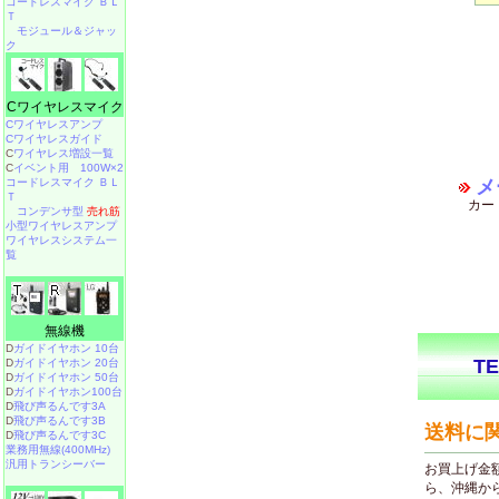
コードレスマイク ＢＬ
Ｔ
モジュール＆ジャッ
ク
Cワイヤレスマイク
Cワイヤレスアンプ
Cワイヤレスガイド
C
ワイヤレス増設一覧
C
イベント用 100W×2
コードレスマイク ＢＬ
メ
Ｔ
カー
コンデンサ型
売れ筋
小型ワイヤレスアンプ
ワイヤレスシステム一
覧
無線機
D
ガイドイヤホン 10台
D
ガイドイヤホン 20台
D
ガイドイヤホン 50台
D
ガイドイヤホン100台
D
飛び声るんです3A
D
飛び声るんです3B
D
飛び声るんです3C
業務用無線(400MHz)
汎用トランシーバー