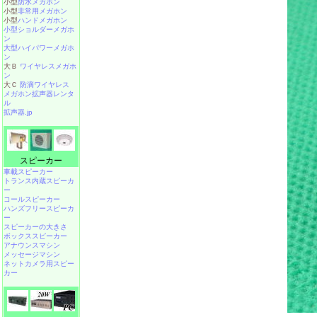
小型
防水メガホン
小型
非常用メガホン
小型
ハンドメガホン
小型ショルダーメガホ
ン
大型ハイパワーメガホ
ン
大Ｂ
ワイヤレスメガホ
ン
大Ｃ
防滴ワイヤレス
メガホン拡声器レンタ
ル
拡声器.jp
スピーカー
車載スピーカー
トランス内蔵スピーカ
ー
コールスピーカー
ハンズフリースピーカ
ー
スピーカーの大きさ
ボックススピーカー
アナウンスマシン
メッセージマシン
ネットカメラ用スピー
カー