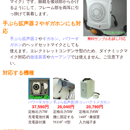
マイク）です。眼鏡を後頭部からかけ
るようにして、フレーム部を両耳に引
っ掛けて装着します。
手ぶら拡声器２やギガホンにも対
応
手ぶら拡声器２
や
ギガホン
、
パワーギ
ガホン
のヘッドセットマイクとしても
使えます。エレクトレットコンデンサ型のため、ダイナミックマ
イク対応の
放送装置
や
カーアンプ
では使えません。ご注意下さ
い。
対応する機種
パワーギガホン
手ぶら拡声器1B
コンパクトメガホン
37,590円
26,040円
20,790円
定格出力7W
定格出力5W
定格出力6W
充電電池付属
腰に固定する
ｼｮﾙﾀﾞｰ兼据置
充電器付属
ｳｴｽﾄﾎﾟｰﾁ型
入力端子多