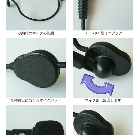
収納時のマイクの状態
３．５φＬ型ミニプラグ
米神付近に当たるマイクパッド
マイク部は旋回します