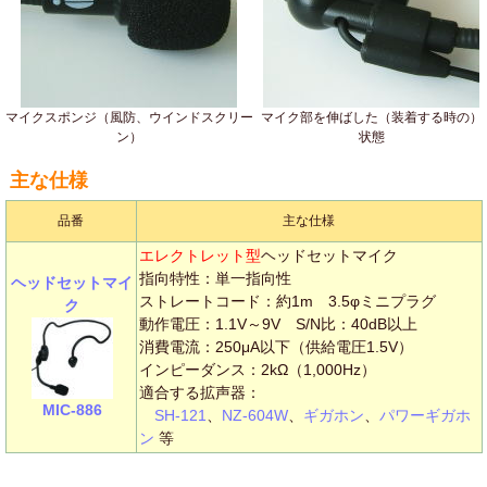
マイクスポンジ（風防、ウインドスクリー
マイク部を伸ばした（装着する時の）
ン）
状態
主な仕様
品番
主な仕様
エレクトレット型
ヘッドセットマイク
指向特性：単一指向性
ヘッドセットマイ
ストレートコード：約1m 3.5φミニプラグ
ク
動作電圧：1.1V～9V S/N比：40dB以上
消費電流：250μA以下（供給電圧1.5V）
インピーダンス：2kΩ（1,000Hz）
適合する拡声器：
MIC-886
SH-121
、
NZ-604W
、
ギガホン
、
パワーギガホ
ン
等