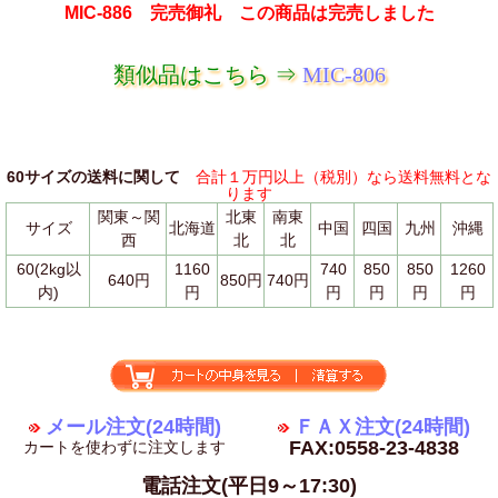
MIC-886 完売御礼 この商品は完売しました
類似品はこちら ⇒
MIC-806
60サイズの送料に関して
合計１万円以上（税別）なら送料無料とな
ります
関東～関
北東
南東
サイズ
北海道
中国
四国
九州
沖縄
西
北
北
60(2kg以
1160
740
850
850
1260
640円
850円
740円
内)
円
円
円
円
円
メール注文(24時間)
ＦＡＸ注文(24時間)
FAX:0558-23-4838
カートを使わずに注文します
電話注文(平日9～17:30)