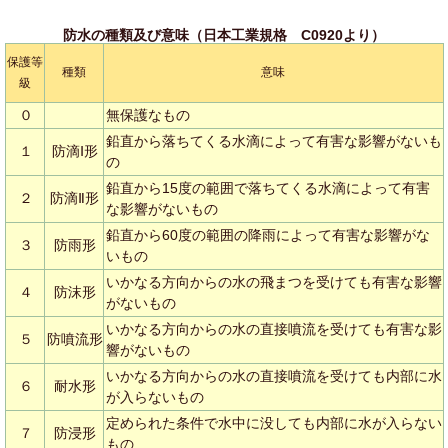
防水の種類及び意味（日本工業規格 C0920より）
保護等
種類
意味
級
０
無保護なもの
鉛直から落ちてくる水滴によって有害な影響がないも
１
防滴Ⅰ形
の
鉛直から15度の範囲で落ちてくる水滴によって有害
２
防滴Ⅱ形
な影響がないもの
鉛直から60度の範囲の降雨によって有害な影響がな
３
防雨形
いもの
いかなる方向からの水の飛まつを受けても有害な影響
４
防沫形
がないもの
いかなる方向からの水の直接噴流を受けても有害な影
５
防噴流形
響がないもの
いかなる方向からの水の直接噴流を受けても内部に水
６
耐水形
が入らないもの
定められた条件で水中に没しても内部に水が入らない
７
防浸形
もの