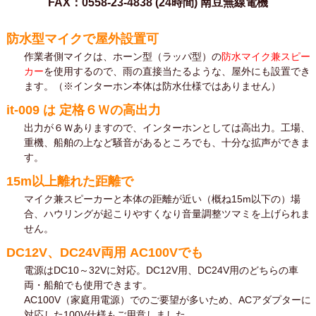
FAX：0558-23-4838 (24時間) 南豆無線電機
防水型マイクで屋外設置可
作業者側マイクは、ホーン型（ラッパ型）の
防水マイク兼スピー
カー
を使用するので、雨の直接当たるような、屋外にも設置でき
ます。（※インターホン本体は防水仕様ではありません）
it-009 は 定格６Ｗの高出力
出力が６Ｗありますので、インターホンとしては高出力。工場、
重機、船舶の上など騒音があるところでも、十分な拡声ができま
す。
15m以上離れた距離で
マイク兼スピーカーと本体の距離が近い（概ね15m以下の）場
合、ハウリングが起こりやすくなり音量調整ツマミを上げられま
せん。
DC12V、DC24V両用 AC100Vでも
電源はDC10～32Vに対応。DC12V用、DC24V用のどちらの車
両・船舶でも使用できます。
AC100V（家庭用電源）でのご要望が多いため、ACアダプターに
対応した100V仕様もご用意しました。