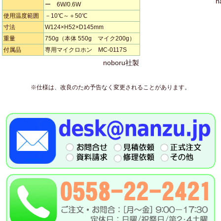
n
ー 6W/0.6W
使用温度範囲
－10℃～＋50℃
寸法
W124×H52×D145mm
重量
750g（本体 550g マイク200g）
付属品
専用マイクロホン MC-0117S
noboru社製
※仕様は、改良のため予告なく変更されることがあります。