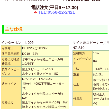
電話注文(平日9～17:30)
TEL:0558-22-2421
主な仕様
インターホン it-009
マイク兼スピーカー／
NZ-S10
定格電圧
DC12V又はDC24V
定格出力
10W
使用電圧範囲
DC10～32V
インピーダン
定格出力時消
水中マイクから陸上スピーカ時
8Ω
ス
費電流
1.0A以下
寸法
（口径）141
負荷インピー
陸上スピーカ 8～16Ω
ダンス
水中マイク兼スピーカ 8Ω
重量
約1.5kg
MC-0117S FM-14-4P
ホーン部：
適合マイク
接栓付（400Ω不平衡コード５ｍ
仕上
色調：ホワ
付）
取付金具：
水中マイクから陸上スピーカ時
取付金具
6W
付属品
ケーブル5
定格出力
陸上マイクから水中マイク時 6W
み)
陸上マイクから水／陸両スピーカ