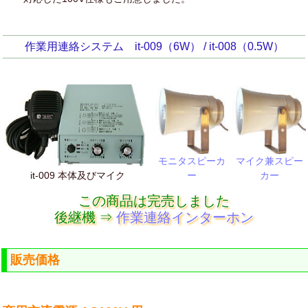
作業用連絡システム it-009（6W） / it-008（0.5W）
マイク兼スピー
モニタスピーカ
it-009 本体及びマイク
カー
ー
この商品は完売しました
後継機 ⇒
作業連絡インターホン
販売価格