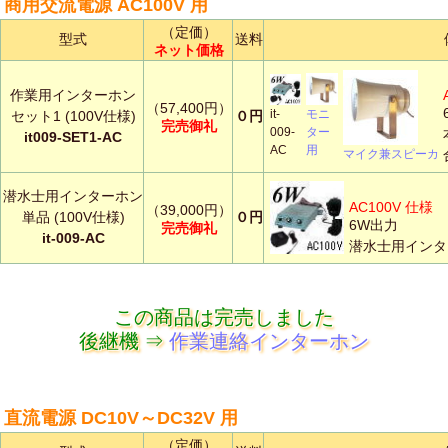
商用交流電源 AC100V 用
（定価）
型式
送料
ネット価格
作業用インターホン
（57,400円）
モニ
it-
セット1 (100V仕様)
０円
完売御礼
ター
009-
it009-SET1-AC
用
AC
マイク兼スピーカ
潜水士用インターホン
AC100V 仕様
（39,000円）
単品 (100V仕様)
０円
6W出力
完売御礼
it-009-AC
潜水士用インター
この商品は完売しました
後継機 ⇒
作業連絡インターホン
直流電源 DC10V～DC32V 用
（定価）