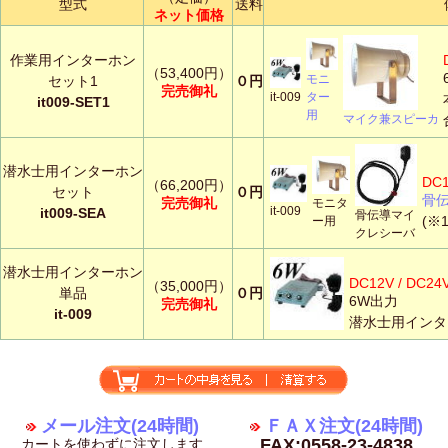
型式
送料
ネット価格
作業用インターホン
（53,400円）
モニ
セット1
０円
完売御礼
ター
it-009
it009-SET1
用
マイク兼スピーカ
潜水士用インターホン
DC1
（66,200円）
セット
０円
骨
完売御礼
モニタ
it-009
it009-SEA
骨伝導マイ
(※
ー用
クレシーバ
潜水士用インターホン
DC12V / DC2
（35,000円）
単品
０円
6W出力
完売御礼
it-009
潜水士用インター
メール注文(24時間)
ＦＡＸ注文(24時間)
FAX:0558-23-4838
カートを使わずに注文します