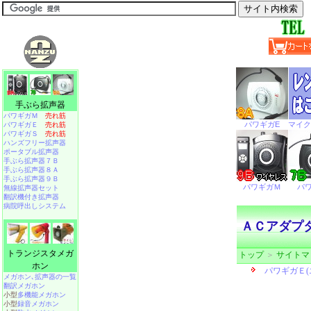
手ぶら拡声器
パワギガＭ
売れ筋
パワギガＥ
売れ筋
パワギガＳ
売れ筋
ハンズフリー拡声器
ポータブル拡声器
手ぶら拡声器７Ｂ
手ぶら拡声器８Ａ
手ぶら拡声器９Ｂ
無線拡声器セット
翻訳機付き拡声器
病院呼出しシステム
ＡＣアダプ
トランジスタメガ
トップ
＞
サイトマ
ホン
メガホン､拡声器の一覧
翻訳メガホン
小型
多機能メガホン
小型
録音メガホン