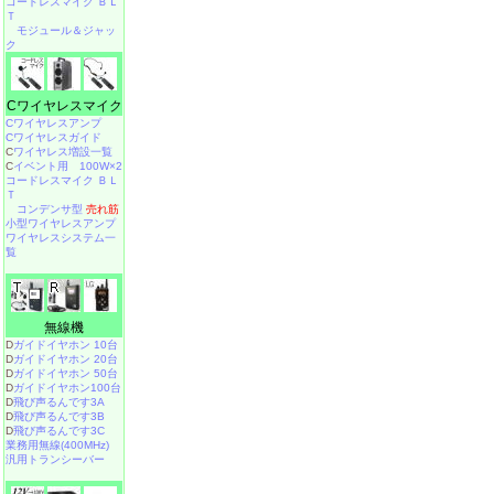
コードレスマイク ＢＬ
Ｔ
モジュール＆ジャッ
ク
Cワイヤレスマイク
Cワイヤレスアンプ
Cワイヤレスガイド
C
ワイヤレス増設一覧
C
イベント用 100W×2
コードレスマイク ＢＬ
Ｔ
コンデンサ型
売れ筋
小型ワイヤレスアンプ
ワイヤレスシステム一
覧
無線機
D
ガイドイヤホン 10台
D
ガイドイヤホン 20台
D
ガイドイヤホン 50台
D
ガイドイヤホン100台
D
飛び声るんです3A
D
飛び声るんです3B
D
飛び声るんです3C
業務用無線(400MHz)
汎用トランシーバー