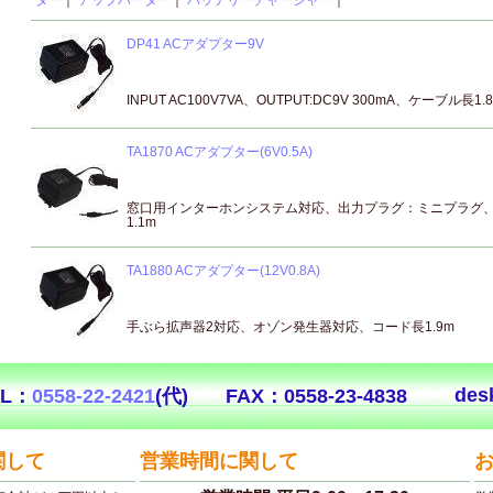
ター
｜
アップバーター
｜
バッテリーチャージャー
｜
DP41 ACアダプター9V
INPUT AC100V7VA、OUTPUT:DC9V 300mA、ケーブル長1.
TA1870 ACアダプター(6V0.5A)
窓口用インターホンシステム対応、出力プラグ：ミニプラグ
1.1m
TA1880 ACアダプター(12V0.8A)
手ぶら拡声器2対応、オゾン発生器対応、コード長1.9m