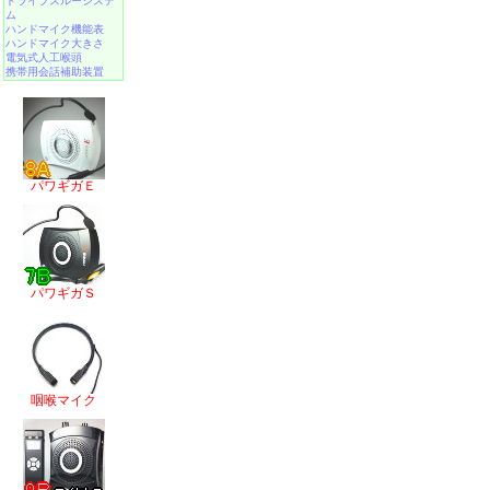
ドライブスルーシステ
ム
ハンドマイク機能表
ハンドマイク大きさ
電気式人工喉頭
携帯用会話補助装置
パワギガＥ
パワギガＳ
咽喉マイク