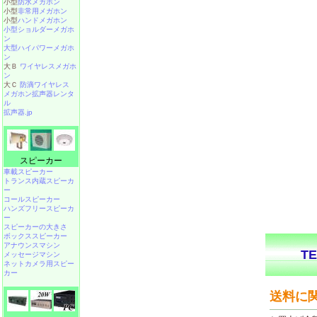
小型
防水メガホン
小型
非常用メガホン
小型
ハンドメガホン
小型ショルダーメガホ
ン
大型ハイパワーメガホ
ン
大Ｂ
ワイヤレスメガホ
ン
大Ｃ
防滴ワイヤレス
メガホン拡声器レンタ
ル
拡声器.jp
スピーカー
車載スピーカー
トランス内蔵スピーカ
ー
コールスピーカー
ハンズフリースピーカ
ー
スピーカーの大きさ
ボックススピーカー
アナウンスマシン
メッセージマシン
ネットカメラ用スピー
カー