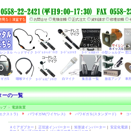
ターの一覧
ップ
＞
電源装置
ＡＣアダプター
｜
正弦波インバーター
｜
矩形波インバーター
｜
安定化電源