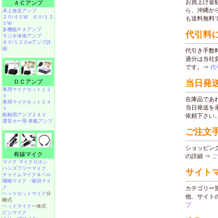
ＡＣアンプ
卓上放送アンプ
２０/４０W
６０/１２
０W
多機能ＰＡアンプ
ラジオ体操アンプ
６０/１２０wアンプ詳
細
ＤＣアンプ
車用マイクセット１２
Ｖ
車用マイクセット２４
Ｖ
船舶用アンプ２４Ｖ
選挙カー用 車載アンプ
有線マイク
マイク マイクロホン
ハンズフリーマイク
チャイムマイク＆ベル
咽喉マイク・喉頭マイ
ク
ヘッドセットマイク
分
離式
ヘッドマイク
一体式
ピンマイク