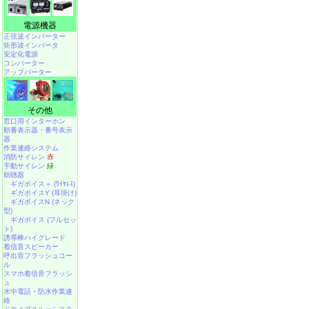
電源機器
正弦波インバーター
矩形波インバータ
安定化電源
コンバーター
アップバーター
その他
窓口用インターホン
順番表示器・番号表示
器
作業連絡システム
消防サイレン
赤
手動サイレン
緑
助聴器
ギガボイス＋ (ﾜｲﾔﾚｽ)
ギガボイスY (耳掛け)
ギガボイスN (ネック
型)
ギガボイス (フルセッ
ト)
誘導棒ハイグレード
着信音スピーカー
呼出音フラッシュコー
ル
スマホ着信音フラッシ
ュ
水中電話
・
防水作業連
絡