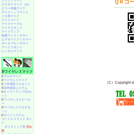
クリップマイク
カラオケマイク（白）
エコー内蔵マイク
デスクトップマイク
バス用マイク
マイクコード
マイクケーブル
マイクスタンド
マイクアンプ
簡易マイクミキサー
ビデオマイクミキサー
ポータブルミキサー
マイクスポンジ
レンタルマイク
Bワイヤレスマイク
B
マルチマイク
B
ワイヤレスマイク
B
２本増設フルセット
B
店内放送システム
B
キャリーアンプCDセ
ット
B
ワイヤレススピーカ
ー
B
ワイヤレスマルチセ
ット
B
ガイドシステム
コードレスマイク ＢＬ
Ｔ
ダイナミック型
売れ
筋