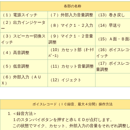
各部の名称
（１）電源スイッチ
（７）外部入力音量調整
（13）巻き戻し
（２）出力インジケータ
（８）マイク１・２入力
（14）早送り
ー
（３）スピーカー切換ス
（９）マイク１・２音量
（15）Ａ面・Ｂ面
イッチ
調整
（10）カセット部（ｵｰﾄﾘ
（16）ボイスレコ
（４）高音調整
ﾊﾞｰｽ）
イッチ
（17）ボイスレコ
（５）低音調整
（11）カセット音量調整
量調整
（６）外部入力（ＡＵ
（12）イジェクト
Ｘ）
ボイスレコード（ＩＣ録音、最大４分間）操作方法
＜録音方法＞
１のスタンバイボタンを押すと赤ＬＥＤが点灯します。
この状態でマイク、カセット、外部入力の音量をそれぞれ調整