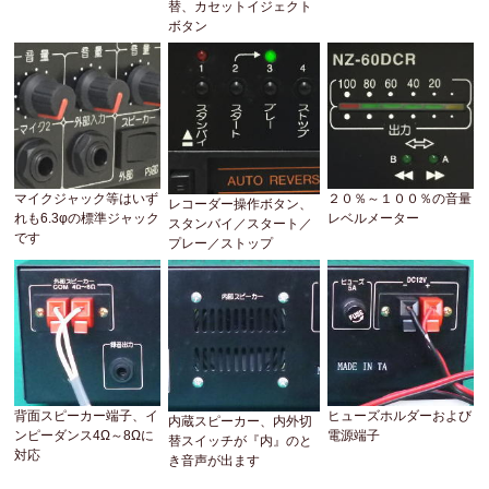
替、カセットイジェクト
ボタン
マイクジャック等はいず
２０％～１００％の音量
レコーダー操作ボタン、
れも6.3φの標準ジャック
レベルメーター
スタンバイ／スタート／
です
プレー／ストップ
背面スピーカー端子、イ
ヒューズホルダーおよび
内蔵スピーカー、内外切
ンピーダンス4Ω～8Ωに
電源端子
替スイッチが『内』のと
対応
き音声が出ます