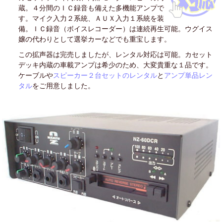
蔵。４分間のＩＣ録音も備えた多機能アンプで
す。マイク入力２系統、ＡＵＸ入力１系統を装
備。ＩＣ録音（ボイスレコーダー）は連続再生可能。ウグイス
嬢の代わりとして選挙カーなどでも重宝します。
この拡声器は完売しましたが、レンタル対応は可能。カセット
デッキ内蔵の車載アンプは希少のため、大変貴重な１品です。
ケーブルや
スピーカー２台セットのレンタル
と
アンプ単品レン
タル
をご用意しました。