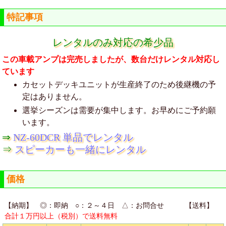
特記事項
レンタルのみ対応の希少品
この車載アンプは完売しましたが、数台だけレンタル対応し
ています
カセットデッキユニットが生産終了のため後継機の予
定はありません。
選挙シーズンは需要が集中します。お早めにご予約願
います。
⇒
NZ-60DCR 単品でレンタル
⇒
スピーカーも一緒にレンタル
価格
【納期】 ◎：即納 ○：２～４日 △：お問合せ 【送料】
合計１万円以上（税別）で送料無料