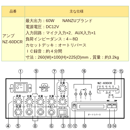
品番
主な仕様
最大出力：60W NANZUブランド
電源電圧：DC12V
入力回路：マイク入力×2、AUX入力×1
アンプ
負荷インピーダンス：4～8Ω
NZ-60DCR
カセットデッキ：オートリバース
ＩＣ録音：約４分間
寸法：260(W)×100(H)×225(D)mm，質量：約3.2kg