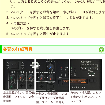
い。 出力ＬＥＤの１００の表示がつくか、つかない程度が丁度
す。
２のスタートを押すと録音を始め、赤と緑のＬＥＤが点灯しま
４のストップを押すと録音を終了し、ＬＥＤが消えます。
＜再生方法＞
３のプレーを押すと繰り返し再生します。
４のストップを押すと再生が止まります。
各部の詳細写真
左上電源ボタン、高音/低
カセット挿入部、カセッ
外部入力音量調整、レコ
音調整、マイク１・２音
ト進行方向ボタン、レベ
ーダ及びテープ音量調
量調整
ルメーター
整、スピーカー内外切