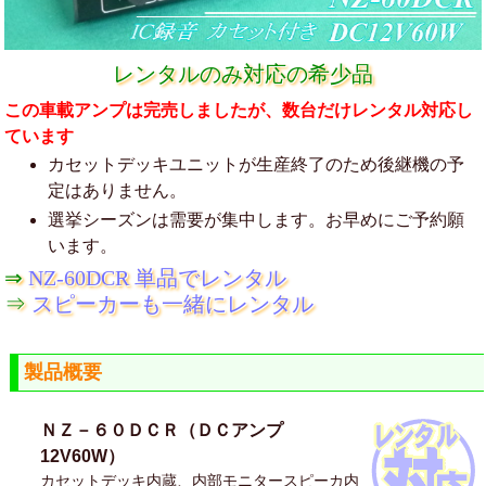
レンタルのみ対応の希少品
この車載アンプは完売しましたが、数台だけレンタル対応し
ています
カセットデッキユニットが生産終了のため後継機の予
定はありません。
選挙シーズンは需要が集中します。お早めにご予約願
います。
⇒
NZ-60DCR 単品でレンタル
⇒
スピーカーも一緒にレンタル
製品概要
ＮＺ－６０ＤＣＲ（ＤＣアンプ
12V60W）
カセットデッキ内蔵、内部モニタースピーカ内