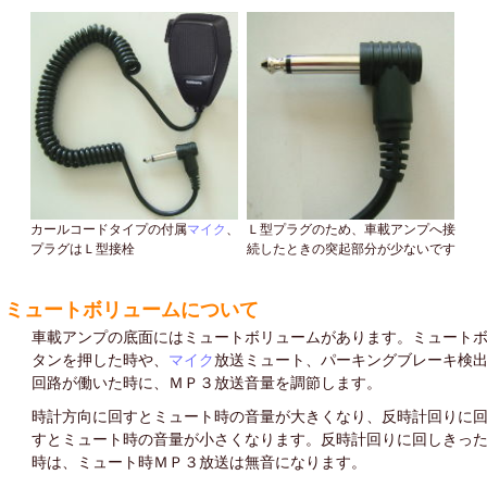
カールコードタイプの付属
マイク
、
Ｌ型プラグのため、車載アンプへ接
プラグはＬ型接栓
続したときの突起部分が少ないです
ミュートボリュームについて
車載アンプの底面にはミュートボリュームがあります。ミュート
タンを押した時や、
マイク
放送ミュート、パーキングブレーキ検
回路が働いた時に、ＭＰ３放送音量を調節します。
時計方向に回すとミュート時の音量が大きくなり、反時計回りに
すとミュート時の音量が小さくなります。反時計回りに回しきっ
時は、ミュート時ＭＰ３放送は無音になります。