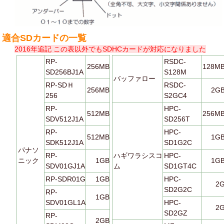
適合SDカードの一覧
2016年追記 この表以外でもSDHCカードが対応になりました
RP-
RSDC-
256MB
128M
SD256BJ1A
S128M
バッファロー
RP-SDＨ
RSDC-
256MB
2G
256
S2GC4
RP-
HPC-
512MB
256M
SDV512J1A
SD256T
RP-
HPC-
512MB
1G
SDK512J1A
SD1G2C
パナソ
RP-
ハギワラシスコ
HPC-
ニック
1GB
1G
SDV01GJ1A
ム
SD1GT4C
RP-SDR01G
1GB
HPC-
2
SD2G2C
RP-
1GB
SDV01GL1A
HPC-
2
SD2GZ
RP-
2GB