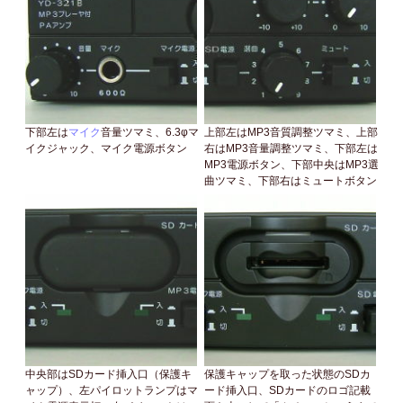
下部左は
マイク
音量ツマミ、6.3φマ
上部左はMP3音質調整ツマミ、上部
イクジャック、マイク電源ボタン
右はMP3音量調整ツマミ、下部左は
MP3電源ボタン、下部中央はMP3選
曲ツマミ、下部右はミュートボタン
中央部はSDカード挿入口（保護キ
保護キャップを取った状態のSDカ
ャップ）、左パイロットランプはマ
ード挿入口、SDカードのロゴ記載