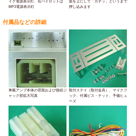
イク電源表示灯、右パイロットは
面を上にして「カチッ」というまで
MP3電源表示灯
押し込みます
付属品などの詳細
車載アンプ本体の背面および接続ジ
取付ステイ（取付金具）、マイクフ
ャック部拡大写真
ック、付属ビス・ナット、予備ヒュ
ーズ