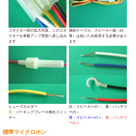
コネクター部の拡大写真、このコネ
接続ケーブル、スピーカー線（白、
クターを車載アンプ背面へ差し込み
青）は短いため延長する必要があり
ます
ます
ヒューズホルダー
白：スピーカーの－、
黒：バッテリ
黄
：パーキングブレーキ検出スイッ
ーの－
チへ
青：スピーカーの＋
、
赤：バッテリ
ーの＋
標準マイクロホン