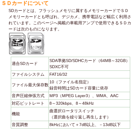
ＳＤカードについて
SDカードとは、フラッシュメモリに属するメモリーカードでＳＤ
メモリーカードとも呼ばれ、デジカメ、携帯電話など幅広く利用
れています。このページへ掲載の車載用アンプで使用できるＳＤ
ードは次のものになります。
SDA準拠SD/SDHCカード（64MB～32GB）
適合SDカード
SDXC不可
ファイルシステム
FAT16/32
10（ファイル名指定）
ファイル最大保存数
録音時間はSDカード容量に依存
音声圧縮伸張方式
MP3（MPEG Layer3）、WMA、AAC
対応ビットレート
8～320kbps、8～48kHz
曲選択ロータリスイッチ
機能
（選択曲を繰り返し再生します）
音質調整
8kHzにおいて＋7dB以上、－13dB以下