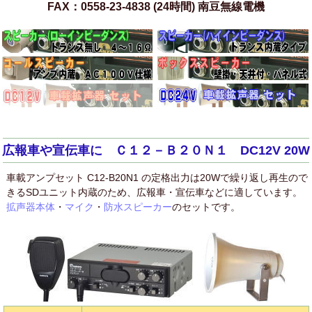
FAX：0558-23-4838 (24時間) 南豆無線電機
広報車や宣伝車に Ｃ１２－Ｂ２０Ｎ１ DC12V 20W
車載アンプセット C12-B20N1 の定格出力は20Wで繰り返し再生ので
きるSDユニット内蔵のため、広報車・宣伝車などに適しています。
拡声器本体
・
マイク
・
防水スピーカー
のセットです。