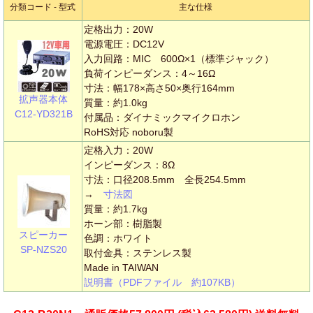
分類コード - 型式
主な仕様
定格出力：20W
電源電圧：DC12V
入力回路：MIC 600Ω×1（標準ジャック）
負荷インピーダンス：4～16Ω
寸法：幅178×高さ50×奥行164mm
拡声器本体
質量：約1.0kg
C12-YD321B
付属品：ダイナミックマイクロホン
RoHS対応 noboru製
定格入力：20W
インピーダンス：8Ω
寸法：口径208.5mm 全長254.5mm
→
寸法図
質量：約1.7kg
ホーン部：樹脂製
スピーカー
色調：ホワイト
SP-NZS20
取付金具：ステンレス製
Made in TAIWAN
説明書（PDFファイル 約107KB）