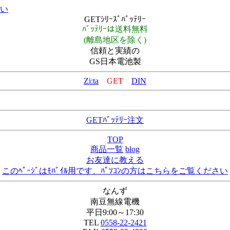
さい
GETｼﾘｰｽﾞﾊﾞｯﾃﾘｰ
ﾊﾞｯﾃﾘｰは送料無料
(離島地区を除く)
信頼と実績の
GS日本電池製
Zi:ta
GET
DIN
GETﾊﾞｯﾃﾘｰ注文
TOP
商品一覧
blog
お友達に教える
このﾍﾟｰｼﾞはﾓﾊﾞｲﾙ用です、ﾊﾟｿｺﾝの方はこちらをご覧ください
なんず
南豆無線電機
平日9:00～17:30
TEL
0558-22-2421