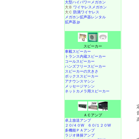
大型ハイパワーメガホン
大Ｂ
ワイヤレスメガホン
大Ｃ
防滴ワイヤレス
メガホン拡声器レンタル
拡声器.jp
スピーカー
車載スピーカー
トランス内蔵スピーカー
コールスピーカー
ハンズフリースピーカー
スピーカーの大きさ
ボックススピーカー
アナウンスマシン
メッセージマシン
ネットカメラ用スピーカー
ＡＣアンプ
卓上放送アンプ
２０/４０W
６０/１２０W
多機能ＰＡアンプ
ラジオ体操アンプ