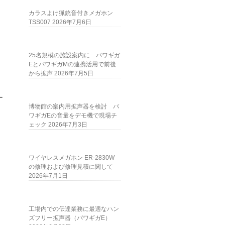
カラスよけ猟銃音付きメガホン
TSS007
2026年7月6日
25名規模の施設案内に パワギガ
EとパワギガMの連携活用で前後
から拡声
2026年7月5日
ー
博物館の案内用拡声器を検討 パ
ワギガEの音量をデモ機で現場チ
ェック
2026年7月3日
ワイヤレスメガホン ER-2830W
の修理および修理見積に関して
2026年7月1日
工場内での伝達業務に最適なハン
ズフリー拡声器（パワギガE）