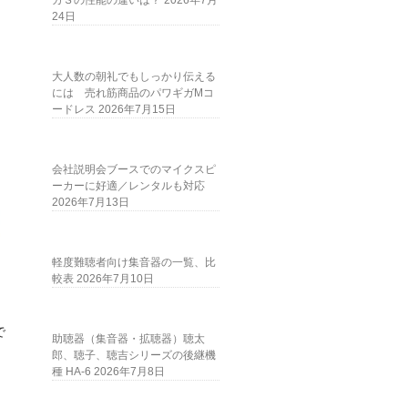
ガＳの性能の違いは？
2026年7月
24日
大人数の朝礼でもしっかり伝える
には 売れ筋商品のパワギガMコ
ードレス
2026年7月15日
会社説明会ブースでのマイクスピ
ーカーに好適／レンタルも対応
2026年7月13日
軽度難聴者向け集音器の一覧、比
較表
2026年7月10日
、
で
助聴器（集音器・拡聴器）聴太
郎、聴子、聴吉シリーズの後継機
種 HA-6
2026年7月8日