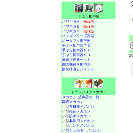
手ぶら拡声器
1
パワギガＭ
売れ筋
パワギガＥ
売れ筋
パワギガＳ
売れ筋
ハンズフリー拡声器
ポータブル拡声器
手ぶら拡声器７Ｂ
手ぶら拡声器８Ａ
手ぶら拡声器９Ｂ
2
無線拡声器セット
翻訳機付き拡声器
病院呼出しシステム
トランジスタメガホン
メガホン､拡声器の一覧
翻訳メガホン
小型
多機能メガホン
小型
録音メガホン
小型
防水メガホン
小型
非常用メガホン
小型
ハンドメガホン
小型ショルダーメガホン