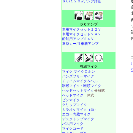
６０/１２０wアンプ詳細
ＤＣアンプ
車用マイクセット１２Ｖ
車用マイクセット２４Ｖ
船舶用アンプ２４Ｖ
選挙カー用 車載アンプ
有線マイク
マイク マイクロホン
ハンズフリーマイク
チャイムマイク＆ベル
咽喉マイク・喉頭マイク
ヘッドセットマイク
分離式
ヘッドマイク
一体式
ピンマイク
クリップマイク
カラオケマイク（白）
エコー内蔵マイク
デスクトップマイク
バス用マイク
マイクコード