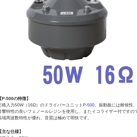
【P-500の特徴】
定格入力50W（16Ω）のドライバーユニット
P-500
。振動板には耐候性
音響特性の良いフェノールレジンを使用し、またイコライザー付ですの
高域周波数特性が優れ、音質は極めて明快です。
【主な仕様】