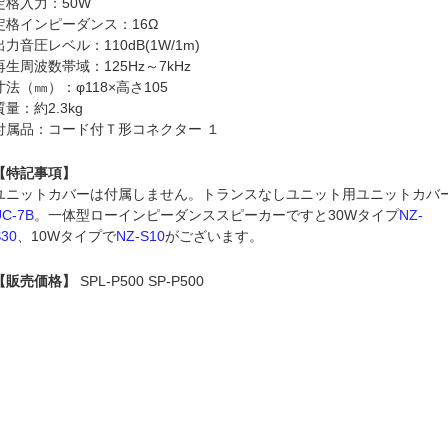
定格入力：50W
定格インピーダンス：16Ω
出力音圧レベル：110dB(1W/1m)
再生周波数帯域：125Hz～7kHz
寸法（㎜）：φ118×高さ105
質量：約2.3kg
付属品：コード付Ｔ形コネクター １
【特記事項】
ユニットカバーは付属しません。トランスなしユニット用ユニットカバ
UC-7B
。一体型ローインピーダンススピーカーですと30Wタイプ
NZ-
S30
、10Wタイプで
NZ-S10
がございます。
【販売価格】
SPL-P500 SP-P500