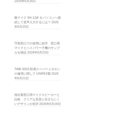
2026年6月28日
喉マイク SH-12jK をパソコンへ接
続して音声入力するには？
2026
年6月25日
守衛窓口での使用に好評 窓口用
マイクとハイパワー子機のサンプ
ルを検証
2026年6月23日
TWB-300S 防滴スーパーメガホン
の修理に関して UNIPEX製
2026
年6月21日
他社製窓口用マイクスピーカーと
比較 クリアな音質と目立ちにく
いデザインが好評
2026年6月19日