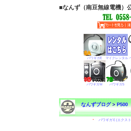
■
なんず（南豆無線電機）
なんずブログ
>
P500