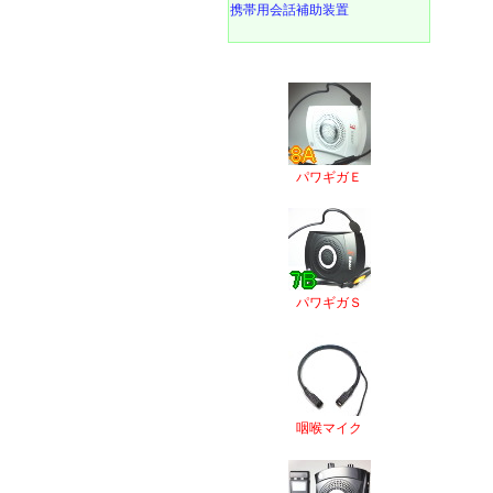
携帯用会話補助装置
パワギガＥ
パワギガＳ
咽喉マイク