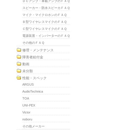
ＤＣアンプ・車載アンプのＦＡＱ
スピーカー・防水スピーカＦＡＱ
マイク・マイクロホンのＦＡＱ
Ｂ型ワイヤレスマイクのＦＡＱ
Ｃ型ワイヤレスマイクのＦＡＱ
電源装置・インバーターのＦＡＱ
その他のＦＡＱ
修理・メンテナンス
障害者給付金
動画
未分類
性能・スペック
ARGUS
AudioTechnica
TOA
UNI-PEX
Victor
noboru
その他メーカー