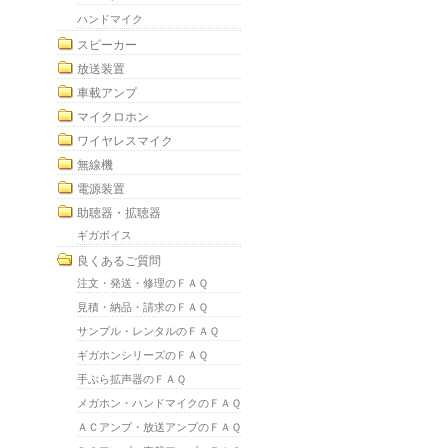
ハンドマイク
スピーカー
放送装置
車載アンプ
マイクロホン
ワイヤレスマイク
無線機
電源装置
助聴器・拡聴器
ギガボイス
良くあるご質問
注文・発送・修理のＦＡＱ
見積・納品・請求のＦＡＱ
サンプル・レンタルのＦＡＱ
ギガホンシリーズのＦＡＱ
手ぶら拡声器のＦＡＱ
メガホン・ハンドマイクのＦＡＱ
ＡＣアンプ・放送アンプのＦＡＱ