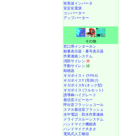
矩形波インバータ
安定化電源
コンバーター
アップバーター
その他
窓口用インターホン
順番表示器・番号表示器
作業連絡システム
消防サイレン
赤
手動サイレン
緑
助聴器
ギガボイス＋ (ﾜｲﾔﾚｽ)
ギガボイスY (耳掛け)
ギガボイスN (ネック型)
ギガボイス (フルセット)
誘導棒ハイグレード
着信音スピーカー
呼出音フラッシュコール
スマホ着信音フラッシュ
水中電話
・
防水作業連絡
ドライブスルーシステム
ハンドマイク機能表
ハンドマイク大きさ
電気式人工喉頭