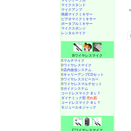
マイクケーブル
マイクスタンド
マイクアンプ
簡易マイクミキサー
ビデオマイクミキサー
ポータブルミキサー
マイクスポンジ
レンタルマイク
1
Bワイヤレスマイク
B
マルチマイク
B
ワイヤレスマイク
B
店内放送システム
B
キャリーアンプCDセット
B
ワイヤレススピーカー
B
ワイヤレスマルチセット
B
ガイドシステム
コードレスマイク ＢＬＴ
ダイナミック型
売れ筋
コードレスマイク ＢＬＴ
モジュール＆ジャック
Cワイヤレスマイク