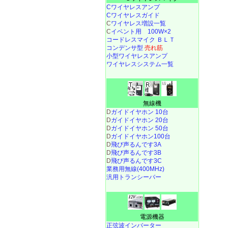
Cワイヤレスアンプ
Cワイヤレスガイド
C
ワイヤレス増設一覧
C
イベント用 100W×2
コードレスマイク ＢＬＴ
コンデンサ型
売れ筋
小型ワイヤレスアンプ
ワイヤレスシステム一覧
無線機
D
ガイドイヤホン 10台
D
ガイドイヤホン 20台
D
ガイドイヤホン 50台
D
ガイドイヤホン100台
D
飛び声るんです3A
D
飛び声るんです3B
D
飛び声るんです3C
業務用無線(400MHz)
汎用トランシーバー
電源機器
正弦波インバーター