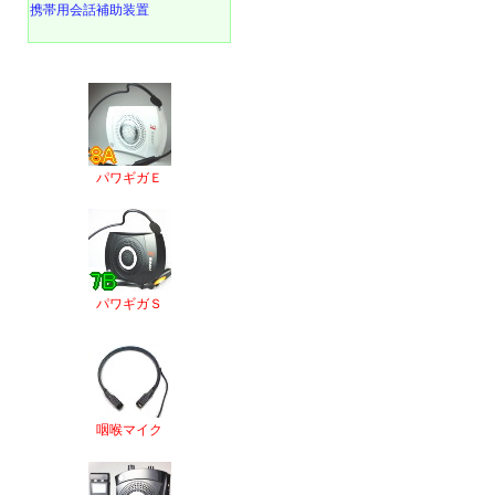
携帯用会話補助装置
パワギガＥ
パワギガＳ
咽喉マイク