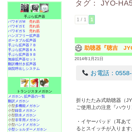
タグ：
JYO-HA
手ぶら拡声器
1 / 1
1
パワギガＭ
売れ筋
パワギガＥ
売れ筋
パワギガＳ
売れ筋
ハンズフリー拡声器
ポータブル拡声器
手ぶら拡声器７Ｂ
助聴器『聴吉 JY
手ぶら拡声器８Ａ
手ぶら拡声器９Ｂ
2014年1月21日
無線拡声器セット
翻訳機付き拡声器
病院呼出しシステム
お電話：0558-22
トランジスタメガホン
メガホン､拡声器の一覧
折りたたみ式助聴器（JYO
翻訳メガホン
小型
多機能メガホン
ご使用上の注意『ハウリ
小型
録音メガホン
小型
防水メガホン
小型
非常用メガホン
・イヤーパッド（耳あて
小型
ハンドメガホン
るとスイッチが入ります
小型ショルダーメガホン