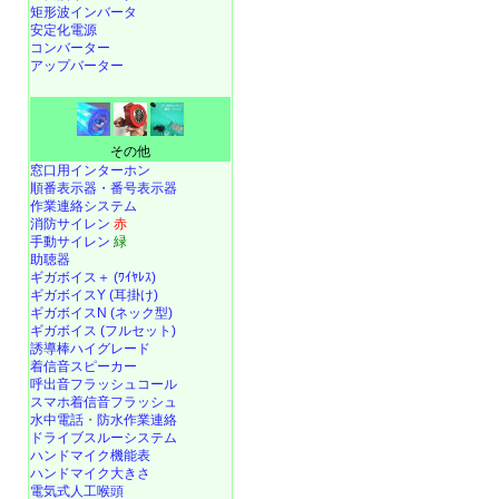
矩形波インバータ
安定化電源
コンバーター
アップバーター
その他
窓口用インターホン
順番表示器・番号表示器
作業連絡システム
消防サイレン
赤
手動サイレン
緑
助聴器
ギガボイス＋ (ﾜｲﾔﾚｽ)
ギガボイスY (耳掛け)
ギガボイスN (ネック型)
ギガボイス (フルセット)
誘導棒ハイグレード
着信音スピーカー
呼出音フラッシュコール
スマホ着信音フラッシュ
水中電話
・
防水作業連絡
ドライブスルーシステム
ハンドマイク機能表
ハンドマイク大きさ
電気式人工喉頭