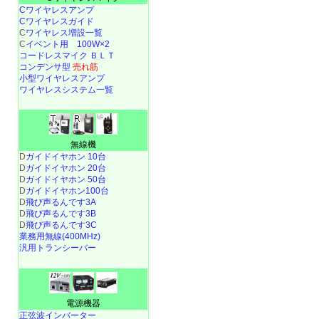
Cワイヤレスアンプ
Cワイヤレスガイド
C
ワイヤレス増設一覧
C
イベント用 100W×2
コードレスマイク ＢＬＴ
コンデンサ型
売れ筋
小型ワイヤレスアンプ
ワイヤレスシステム一覧
無線機
D
ガイドイヤホン 10台
D
ガイドイヤホン 20台
D
ガイドイヤホン 50台
D
ガイドイヤホン100台
D
飛び声るんです3A
D
飛び声るんです3B
D
飛び声るんです3C
業務用無線(400MHz)
汎用トランシーバー
電源機器
正弦波インバーター