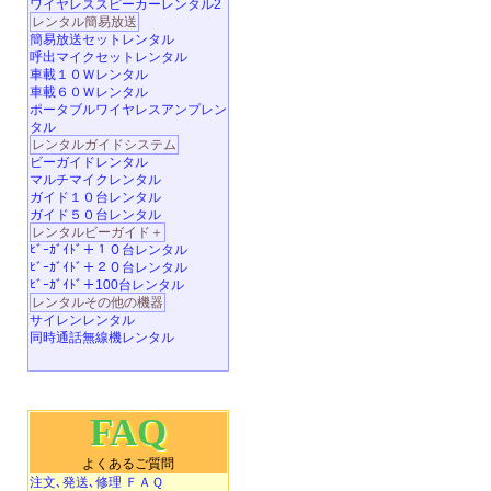
ワイヤレススピーカーレンタル2
レンタル簡易放送
簡易放送セットレンタル
呼出マイクセットレンタル
車載１０Ｗレンタル
車載６０Ｗレンタル
ポータブルワイヤレスアンプレン
タル
レンタルガイドシステム
ビーガイドレンタル
マルチマイクレンタル
ガイド１０台レンタル
ガイド５０台レンタル
レンタルビーガイド＋
ﾋﾞｰｶﾞｲﾄﾞ＋１０台レンタル
ﾋﾞｰｶﾞｲﾄﾞ＋２０台レンタル
ﾋﾞｰｶﾞｲﾄﾞ＋100台レンタル
レンタルその他の機器
サイレンレンタル
同時通話無線機レンタル
FAQ
よくあるご質問
注文､発送､修理 ＦＡＱ