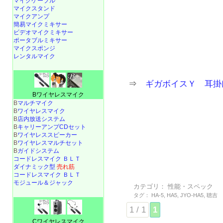
マイクケーブル
マイクスタンド
マイクアンプ
簡易マイクミキサー
ビデオマイクミキサー
ポータブルミキサー
マイクスポンジ
レンタルマイク
⇒
ギガボイスＹ 耳掛
Bワイヤレスマイク
B
マルチマイク
B
ワイヤレスマイク
B
店内放送システム
B
キャリーアンプCDセット
B
ワイヤレススピーカー
B
ワイヤレスマルチセット
B
ガイドシステム
コードレスマイク ＢＬＴ
ダイナミック型
売れ筋
コードレスマイク ＢＬＴ
モジュール＆ジャック
カテゴリ：
性能・スペック
タグ：
HA-5
,
HA5
,
JYO-HA5
,
聴吉
1 / 1
1
Cワイヤレスマイク