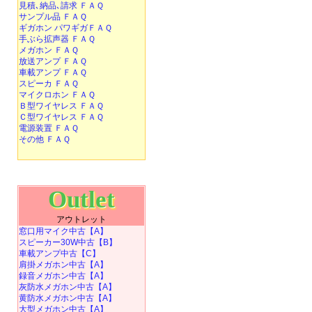
見積､納品､請求 ＦＡＱ
サンプル品 ＦＡＱ
ギガホン パワギガＦＡＱ
手ぶら拡声器 ＦＡＱ
メガホン ＦＡＱ
放送アンプ ＦＡＱ
車載アンプ ＦＡＱ
スピーカ ＦＡＱ
マイクロホン ＦＡＱ
Ｂ型ワイヤレス ＦＡＱ
Ｃ型ワイヤレス ＦＡＱ
電源装置 ＦＡＱ
その他 ＦＡＱ
Outlet
アウトレット
窓口用マイク中古【A】
スピーカー30W中古【B】
車載アンプ中古【C】
肩掛メガホン中古【A】
録音メガホン中古【A】
灰防水メガホン中古【A】
黄防水メガホン中古【A】
大型メガホン中古【A】