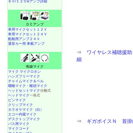
６０/１２０wアンプ詳細
ＤＣアンプ
車用マイクセット１２Ｖ
車用マイクセット２４Ｖ
船舶用アンプ２４Ｖ
選挙カー用 車載アンプ
⇒
ワイヤレス補聴援助シス
細
有線マイク
マイク マイクロホン
ハンズフリーマイク
チャイムマイク＆ベル
咽喉マイク・喉頭マイク
ヘッドセットマイク
分離式
ヘッドマイク
一体式
ピンマイク
クリップマイク
カラオケマイク（白）
エコー内蔵マイク
デスクトップマイク
⇒
ギガボイスＮ 首掛
バス用マイク
マイクコード