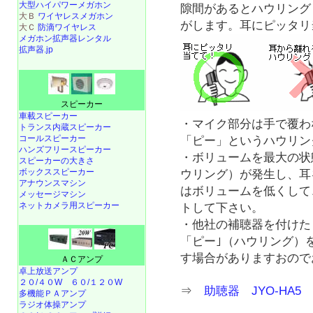
大型ハイパワーメガホン
隙間があるとハウリング
大Ｂ
ワイヤレスメガホン
がします。耳にピッタリ
大Ｃ
防滴ワイヤレス
メガホン拡声器レンタル
拡声器.jp
スピーカー
車載スピーカー
・マイク部分は手で覆わ
トランス内蔵スピーカー
コールスピーカー
「ピー」というハウリン
ハンズフリースピーカー
・ボリュームを最大の状
スピーカーの大きさ
ボックススピーカー
ウリング）が発生し、耳
アナウンスマシン
はボリュームを低くして
メッセージマシン
ネットカメラ用スピーカー
トして下さい。
・他社の補聴器を付けた
「ピー｣（ハウリング）
す場合がありますおので
ＡＣアンプ
卓上放送アンプ
２０/４０W
６０/１２０W
⇒
助聴器 JYO-HA5
多機能ＰＡアンプ
ラジオ体操アンプ