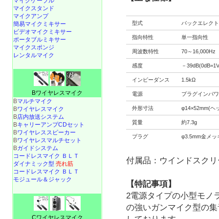
マイクケーブル
マイクスタンド
マイクアンプ
型式
バックエレク
簡易マイクミキサー
ビデオマイクミキサー
指向特性
単一指向性
ポータブルミキサー
マイクスポンジ
周波数特性
70～16,000Hz
レンタルマイク
感度
－39dB(0dB=1V
インピーダンス
1.5kΩ
Bワイヤレスマイク
電源
プラグインパ
B
マルチマイク
外形寸法
φ14×52mm(
B
ワイヤレスマイク
B
店内放送システム
質量
約7.3g
B
キャリーアンプCDセット
B
ワイヤレススピーカー
プラグ
φ3.5mm金メ
B
ワイヤレスマルチセット
B
ガイドシステム
コードレスマイク ＢＬＴ
付属品：ウインドスクリ
ダイナミック型
売れ筋
コードレスマイク ＢＬＴ
モジュール＆ジャック
【特記事項】
2電源タイプの小型モ
の強いガンマイク型の
Cワイヤレスマイク