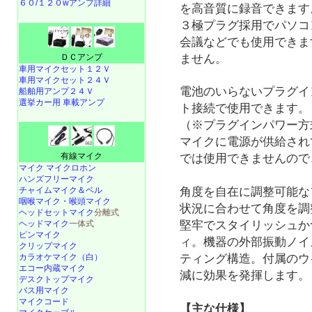
６０/１２０wアンプ詳細
を高音質に録音できます
３極プラグ採用でパソコ
会議などでも使用できま
ＤＣアンプ
ません。
車用マイクセット１２Ｖ
車用マイクセット２４Ｖ
電池のいらないプラグイ
船舶用アンプ２４Ｖ
選挙カー用 車載アンプ
ト接続で使用できます。
（※プラグインパワー方
マイクに電源が供給され
有線マイク
では使用できませんので
マイク マイクロホン
ハンズフリーマイク
チャイムマイク＆ベル
角度を自在に調整可能な
咽喉マイク・喉頭マイク
状況に合わせて角度を調
ヘッドセットマイク
分離式
ヘッドマイク
一体式
堅牢でスタイリッシュか
ピンマイク
ィ。機器の外部振動ノイ
クリップマイク
カラオケマイク（白）
ティング構造。付属のウ
エコー内蔵マイク
減に効果を発揮します。
デスクトップマイク
バス用マイク
マイクコード
【主な仕様】