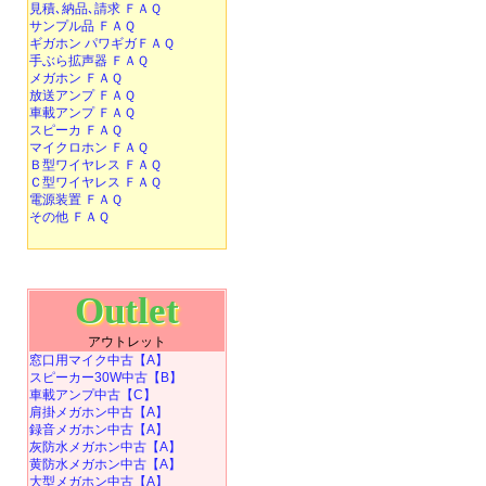
見積､納品､請求 ＦＡＱ
サンプル品 ＦＡＱ
ギガホン パワギガＦＡＱ
手ぶら拡声器 ＦＡＱ
メガホン ＦＡＱ
放送アンプ ＦＡＱ
車載アンプ ＦＡＱ
スピーカ ＦＡＱ
マイクロホン ＦＡＱ
Ｂ型ワイヤレス ＦＡＱ
Ｃ型ワイヤレス ＦＡＱ
電源装置 ＦＡＱ
その他 ＦＡＱ
Outlet
アウトレット
窓口用マイク中古【A】
スピーカー30W中古【B】
車載アンプ中古【C】
肩掛メガホン中古【A】
録音メガホン中古【A】
灰防水メガホン中古【A】
黄防水メガホン中古【A】
大型メガホン中古【A】