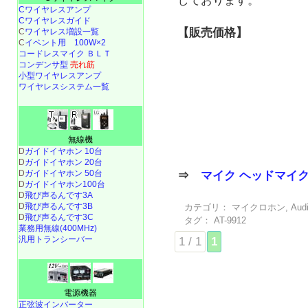
しております。
Cワイヤレスアンプ
Cワイヤレスガイド
【販売価格】
C
ワイヤレス増設一覧
C
イベント用 100W×2
コードレスマイク ＢＬＴ
コンデンサ型
売れ筋
小型ワイヤレスアンプ
ワイヤレスシステム一覧
無線機
D
ガイドイヤホン 10台
D
ガイドイヤホン 20台
D
ガイドイヤホン 50台
⇒
マイク ヘッドマイ
D
ガイドイヤホン100台
D
飛び声るんです3A
D
飛び声るんです3B
カテゴリ：
マイクロホン
,
Aud
D
飛び声るんです3C
タグ：
AT-9912
業務用無線(400MHz)
汎用トランシーバー
1 / 1
1
電源機器
正弦波インバーター