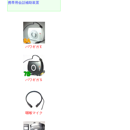
携帯用会話補助装置
パワギガＥ
パワギガＳ
咽喉マイク