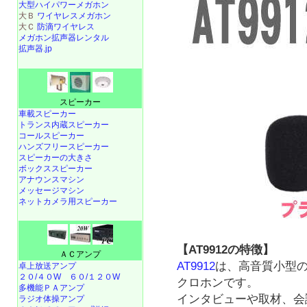
大型ハイパワーメガホン
大Ｂ
ワイヤレスメガホン
大Ｃ
防滴ワイヤレス
メガホン拡声器レンタル
拡声器.jp
スピーカー
車載スピーカー
トランス内蔵スピーカー
コールスピーカー
ハンズフリースピーカー
スピーカーの大きさ
ボックススピーカー
アナウンスマシン
メッセージマシン
ネットカメラ用スピーカー
【AT9912の特徴】
ＡＣアンプ
AT9912
は、高音質小型
卓上放送アンプ
２０/４０W
６０/１２０W
クロホンです。
多機能ＰＡアンプ
インタビューや取材、会
ラジオ体操アンプ