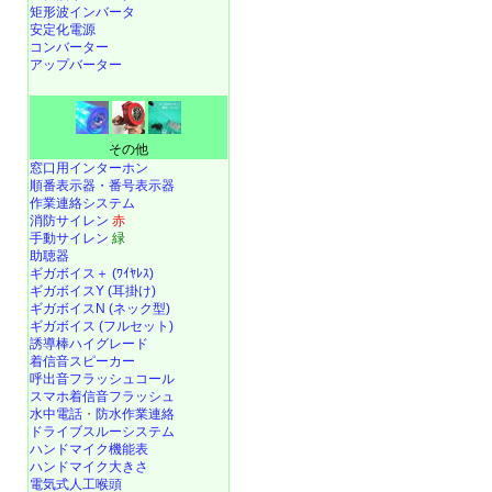
矩形波インバータ
安定化電源
コンバーター
アップバーター
その他
窓口用インターホン
順番表示器・番号表示器
作業連絡システム
消防サイレン
赤
手動サイレン
緑
助聴器
ギガボイス＋ (ﾜｲﾔﾚｽ)
ギガボイスY (耳掛け)
ギガボイスN (ネック型)
ギガボイス (フルセット)
誘導棒ハイグレード
着信音スピーカー
呼出音フラッシュコール
スマホ着信音フラッシュ
水中電話
・
防水作業連絡
ドライブスルーシステム
ハンドマイク機能表
ハンドマイク大きさ
電気式人工喉頭