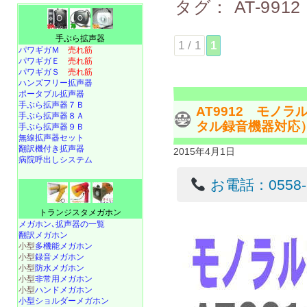
タグ：
AT-9912
手ぶら拡声器
1 / 1
1
パワギガＭ
売れ筋
パワギガＥ
売れ筋
パワギガＳ
売れ筋
ハンズフリー拡声器
ポータブル拡声器
手ぶら拡声器７Ｂ
AT9912 モノ
手ぶら拡声器８Ａ
タル録音機器対応
手ぶら拡声器９Ｂ
無線拡声器セット
翻訳機付き拡声器
2015年4月1日
病院呼出しシステム
お電話：0558-22
トランジスタメガホン
メガホン､拡声器の一覧
翻訳メガホン
小型
多機能メガホン
小型
録音メガホン
小型
防水メガホン
小型
非常用メガホン
小型
ハンドメガホン
小型ショルダーメガホン