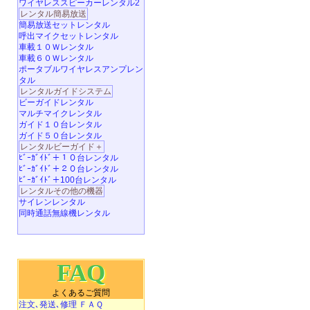
ワイヤレススピーカーレンタル2
レンタル簡易放送
簡易放送セットレンタル
呼出マイクセットレンタル
車載１０Ｗレンタル
車載６０Ｗレンタル
ポータブルワイヤレスアンプレン
タル
レンタルガイドシステム
ビーガイドレンタル
マルチマイクレンタル
ガイド１０台レンタル
ガイド５０台レンタル
レンタルビーガイド＋
ﾋﾞｰｶﾞｲﾄﾞ＋１０台レンタル
ﾋﾞｰｶﾞｲﾄﾞ＋２０台レンタル
ﾋﾞｰｶﾞｲﾄﾞ＋100台レンタル
レンタルその他の機器
サイレンレンタル
同時通話無線機レンタル
FAQ
よくあるご質問
注文､発送､修理 ＦＡＱ