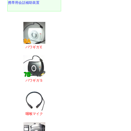
携帯用会話補助装置
パワギガＥ
パワギガＳ
咽喉マイク