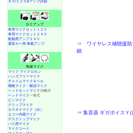
６０/１２０wアンプ詳細
ＤＣアンプ
車用マイクセット１２Ｖ
車用マイクセット２４Ｖ
船舶用アンプ２４Ｖ
⇒
ワイヤレス補聴援助シス
選挙カー用 車載アンプ
細
有線マイク
マイク マイクロホン
ハンズフリーマイク
チャイムマイク＆ベル
咽喉マイク・喉頭マイク
ヘッドセットマイク
分離式
ヘッドマイク
一体式
ピンマイク
クリップマイク
カラオケマイク（白）
⇒
集音器 ギガボイスＹ(両
エコー内蔵マイク
デスクトップマイク
バス用マイク
マイクコード