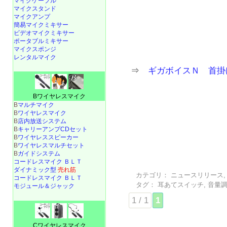
マイクケーブル
マイクスタンド
マイクアンプ
簡易マイクミキサー
ビデオマイクミキサー
ポータブルミキサー
マイクスポンジ
レンタルマイク
⇒
ギガボイスＮ 首掛
Bワイヤレスマイク
B
マルチマイク
B
ワイヤレスマイク
B
店内放送システム
B
キャリーアンプCDセット
B
ワイヤレススピーカー
B
ワイヤレスマルチセット
B
ガイドシステム
コードレスマイク ＢＬＴ
ダイナミック型
売れ筋
カテゴリ：
ニュースリリース
コードレスマイク ＢＬＴ
タグ：
耳あてスイッチ
,
音量
モジュール＆ジャック
1 / 1
1
Cワイヤレスマイク