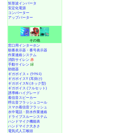
矩形波インバータ
安定化電源
コンバーター
アップバーター
その他
窓口用インターホン
順番表示器・番号表示器
作業連絡システム
消防サイレン
赤
手動サイレン
緑
助聴器
ギガボイス＋ (ﾜｲﾔﾚｽ)
ギガボイスY (耳掛け)
ギガボイスN (ネック型)
ギガボイス (フルセット)
誘導棒ハイグレード
着信音スピーカー
呼出音フラッシュコール
スマホ着信音フラッシュ
水中電話
・
防水作業連絡
ドライブスルーシステム
ハンドマイク機能表
ハンドマイク大きさ
電気式人工喉頭