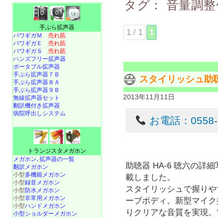
タグ：
音量調整
手ぶら拡声器
1 / 1
1
パワギガＭ
売れ筋
パワギガＥ
売れ筋
パワギガＳ
売れ筋
ハンズフリー拡声器
ポータブル拡声器
手ぶら拡声器７Ｂ
スタイリッシュ助聴
手ぶら拡声器８Ａ
手ぶら拡声器９Ｂ
2013年11月11日
無線拡声器セット
翻訳機付き拡声器
病院呼出しシステム
お電話：0558-22
トランジスタメガホン
メガホン､拡声器の一覧
助聴器 HA-6 聴六の詳
翻訳メガホン
小型
多機能メガホン
載しました。
小型
録音メガホン
スタイリッシュで握りや
小型
防水メガホン
小型
非常用メガホン
ーブボディ。新型マイク
小型
ハンドメガホン
りクリアな音質を実現。
小型ショルダーメガホン