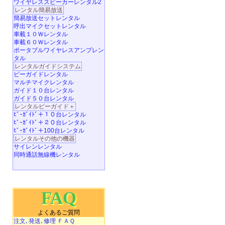
ワイヤレススピーカーレンタル2
レンタル簡易放送
簡易放送セットレンタル
呼出マイクセットレンタル
車載１０Ｗレンタル
車載６０Ｗレンタル
ポータブルワイヤレスアンプレン
タル
レンタルガイドシステム
ビーガイドレンタル
マルチマイクレンタル
ガイド１０台レンタル
ガイド５０台レンタル
レンタルビーガイド＋
ﾋﾞｰｶﾞｲﾄﾞ＋１０台レンタル
ﾋﾞｰｶﾞｲﾄﾞ＋２０台レンタル
ﾋﾞｰｶﾞｲﾄﾞ＋100台レンタル
レンタルその他の機器
サイレンレンタル
同時通話無線機レンタル
FAQ
よくあるご質問
注文､発送､修理 ＦＡＱ