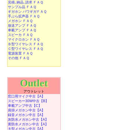
見積､納品､請求 ＦＡＱ
サンプル品 ＦＡＱ
ギガホン パワギガＦＡＱ
手ぶら拡声器 ＦＡＱ
メガホン ＦＡＱ
放送アンプ ＦＡＱ
車載アンプ ＦＡＱ
スピーカ ＦＡＱ
マイクロホン ＦＡＱ
Ｂ型ワイヤレス ＦＡＱ
Ｃ型ワイヤレス ＦＡＱ
電源装置 ＦＡＱ
その他 ＦＡＱ
Outlet
アウトレット
窓口用マイク中古【A】
スピーカー30W中古【B】
車載アンプ中古【C】
肩掛メガホン中古【A】
録音メガホン中古【A】
灰防水メガホン中古【A】
黄防水メガホン中古【A】
大型メガホン中古【A】