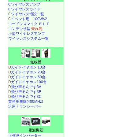
Cワイヤレスアンプ
Cワイヤレスガイド
C
ワイヤレス増設一覧
C
イベント用 100W×2
コードレスマイク ＢＬＴ
コンデンサ型
売れ筋
小型ワイヤレスアンプ
ワイヤレスシステム一覧
無線機
D
ガイドイヤホン 10台
D
ガイドイヤホン 20台
D
ガイドイヤホン 50台
D
ガイドイヤホン100台
D
飛び声るんです3A
D
飛び声るんです3B
D
飛び声るんです3C
業務用無線(400MHz)
汎用トランシーバー
電源機器
正弦波インバーター