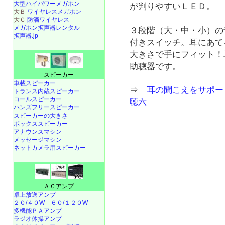
大型ハイパワーメガホン
が判りやすいＬＥＤ。
大Ｂ
ワイヤレスメガホン
大Ｃ
防滴ワイヤレス
メガホン拡声器レンタル
３段階（大・中・小）の
拡声器.jp
付きスイッチ。耳にあて
大きさで手にフィット！
助聴器です。
スピーカー
車載スピーカー
⇒
耳の聞こえをサポー
トランス内蔵スピーカー
コールスピーカー
聴六
ハンズフリースピーカー
スピーカーの大きさ
ボックススピーカー
アナウンスマシン
メッセージマシン
ネットカメラ用スピーカー
ＡＣアンプ
卓上放送アンプ
２０/４０W
６０/１２０W
多機能ＰＡアンプ
ラジオ体操アンプ