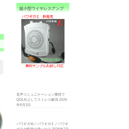
超小型ワイヤレスアンプ
音声コミュニケーション獲得で
。
QOL向上してストレス解消
2026
年8月3日
パワギガＭ／パワギガＥ／パワギ