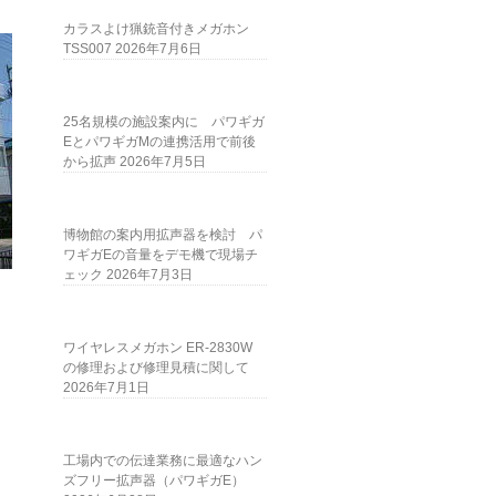
カラスよけ猟銃音付きメガホン
TSS007
2026年7月6日
25名規模の施設案内に パワギガ
EとパワギガMの連携活用で前後
から拡声
2026年7月5日
博物館の案内用拡声器を検討 パ
ワギガEの音量をデモ機で現場チ
ェック
2026年7月3日
ワイヤレスメガホン ER-2830W
の修理および修理見積に関して
2026年7月1日
工場内での伝達業務に最適なハン
ズフリー拡声器（パワギガE）