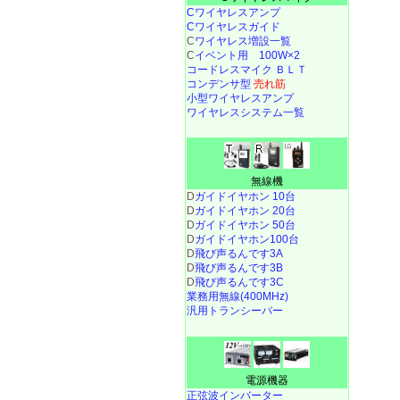
Cワイヤレスアンプ
Cワイヤレスガイド
C
ワイヤレス増設一覧
C
イベント用 100W×2
コードレスマイク ＢＬＴ
コンデンサ型
売れ筋
小型ワイヤレスアンプ
ワイヤレスシステム一覧
無線機
D
ガイドイヤホン 10台
D
ガイドイヤホン 20台
D
ガイドイヤホン 50台
D
ガイドイヤホン100台
D
飛び声るんです3A
D
飛び声るんです3B
D
飛び声るんです3C
業務用無線(400MHz)
汎用トランシーバー
電源機器
正弦波インバーター