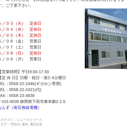
す。ご了承下さい。
５／０３（火） 定休日
５／０４（水） 定休日
５／０５（木） 定休日
５／０６（金） 営業日
５／０７（土） 営業日
５／０８（日） 定休日
５／０９（月） 営業日
【営業時間】平日9:00-17:30
【定 休 日】日曜・祝日・第2･4土曜日
TEL：0558-22-2446(ギガホン専用)
TEL：0558-22-2421(代)
FAX：0558-23-4838
〒415-0035 静岡県下田市東本郷2-1-5
なんず（南豆無線電機）
カテゴリ：
ニュースリリース
タグ：
問合せ
,
連休
,
電話注文