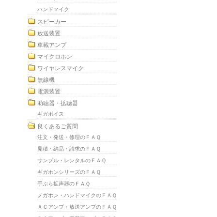
ハンドマイク
スピーカー
放送装置
車載アンプ
マイクロホン
ワイヤレスマイク
無線機
電源装置
助聴器・拡聴器
ギガボイス
良くあるご質問
注文・発送・修理のＦＡＱ
見積・納品・請求のＦＡＱ
サンプル・レンタルのＦＡＱ
ギガホンシリーズのＦＡＱ
手ぶら拡声器のＦＡＱ
メガホン・ハンドマイクのＦＡＱ
ＡＣアンプ・放送アンプのＦＡＱ