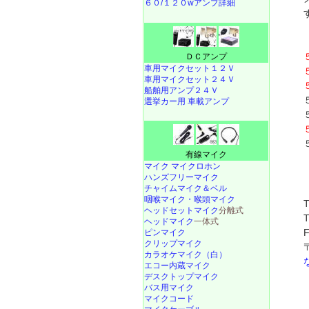
６０/１２０wアンプ詳細
ＤＣアンプ
車用マイクセット１２Ｖ
車用マイクセット２４Ｖ
船舶用アンプ２４Ｖ
選挙カー用 車載アンプ
有線マイク
マイク マイクロホン
ハンズフリーマイク
チャイムマイク＆ベル
咽喉マイク・喉頭マイク
ヘッドセットマイク
分離式
ヘッドマイク
一体式
ピンマイク
クリップマイク
カラオケマイク（白）
エコー内蔵マイク
デスクトップマイク
バス用マイク
マイクコード