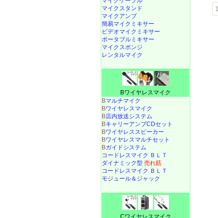
マイクケーブル
1
マイクスタンド
マイクアンプ
簡易マイクミキサー
ビデオマイクミキサー
ポータブルミキサー
マイクスポンジ
レンタルマイク
Bワイヤレスマイク
B
マルチマイク
B
ワイヤレスマイク
B
店内放送システム
B
キャリーアンプCDセット
B
ワイヤレススピーカー
B
ワイヤレスマルチセット
B
ガイドシステム
コードレスマイク ＢＬＴ
ダイナミック型
売れ筋
コードレスマイク ＢＬＴ
モジュール＆ジャック
Cワイヤレスマイク