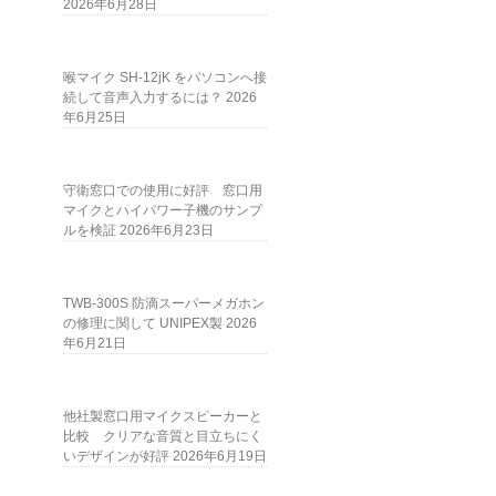
2026年6月28日
喉マイク SH-12jK をパソコンへ接
続して音声入力するには？
2026
年6月25日
守衛窓口での使用に好評 窓口用
マイクとハイパワー子機のサンプ
ルを検証
2026年6月23日
TWB-300S 防滴スーパーメガホン
の修理に関して UNIPEX製
2026
年6月21日
他社製窓口用マイクスピーカーと
比較 クリアな音質と目立ちにく
いデザインが好評
2026年6月19日