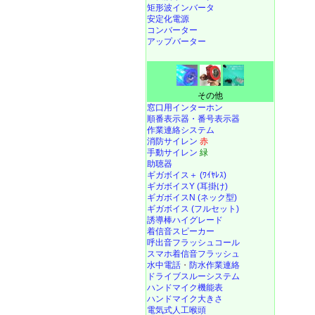
矩形波インバータ
安定化電源
コンバーター
アップバーター
その他
窓口用インターホン
順番表示器・番号表示器
作業連絡システム
消防サイレン
赤
手動サイレン
緑
助聴器
ギガボイス＋ (ﾜｲﾔﾚｽ)
ギガボイスY (耳掛け)
ギガボイスN (ネック型)
ギガボイス (フルセット)
誘導棒ハイグレード
着信音スピーカー
呼出音フラッシュコール
スマホ着信音フラッシュ
水中電話
・
防水作業連絡
ドライブスルーシステム
ハンドマイク機能表
ハンドマイク大きさ
電気式人工喉頭