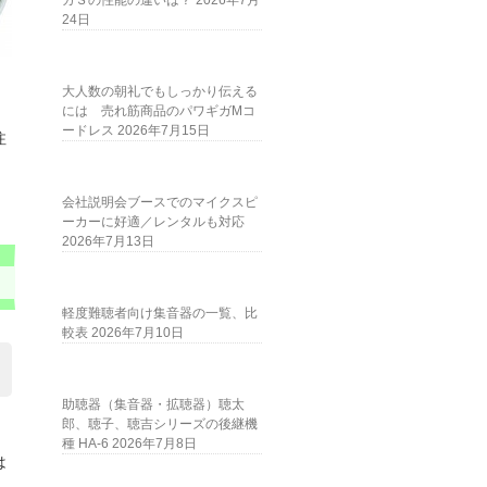
ガＳの性能の違いは？
2026年7月
24日
大人数の朝礼でもしっかり伝える
には 売れ筋商品のパワギガMコ
ードレス
2026年7月15日
注
会社説明会ブースでのマイクスピ
ーカーに好適／レンタルも対応
2026年7月13日
軽度難聴者向け集音器の一覧、比
較表
2026年7月10日
助聴器（集音器・拡聴器）聴太
郎、聴子、聴吉シリーズの後継機
種 HA-6
2026年7月8日
は