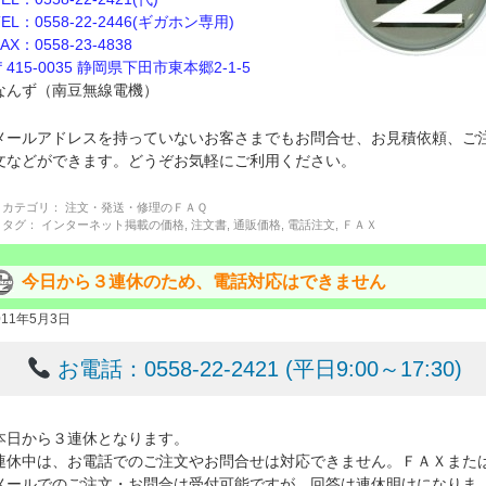
TEL：0558-22-2446(ギガホン専用)
FAX：0558-23-4838
〒415-0035
静岡県下田市東本郷2-1-5
なんず（南豆無線電機）
メールアドレスを持っていないお客さまでもお問合せ、お見積依頼、ご
文などができます。どうぞお気軽にご利用ください。
カテゴリ：
注文・発送・修理のＦＡＱ
タグ：
インターネット掲載の価格
,
注文書
,
通販価格
,
電話注文
,
ＦＡＸ
今日から３連休のため、電話対応はできません
011年5月3日
お電話：0558-22-2421 (平日9:00～17:30)
本日から３連休となります。
連休中は、お電話でのご注文やお問合せは対応できません。ＦＡＸまた
メールでのご注文・お問合は受付可能ですが、回答は連休明けになりま