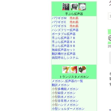
手ぶら拡声器
1
パワギガＭ
売れ筋
パワギガＥ
売れ筋
パワギガＳ
売れ筋
ハンズフリー拡声器
ポータブル拡声器
手ぶら拡声器７Ｂ
手ぶら拡声器８Ａ
手ぶら拡声器９Ｂ
2
無線拡声器セット
翻訳機付き拡声器
病院呼出しシステム
トランジスタメガホン
メガホン､拡声器の一覧
翻訳メガホン
小型
多機能メガホン
小型
録音メガホン
小型
防水メガホン
小型
非常用メガホン
小型
ハンドメガホン
小型ショルダーメガホン