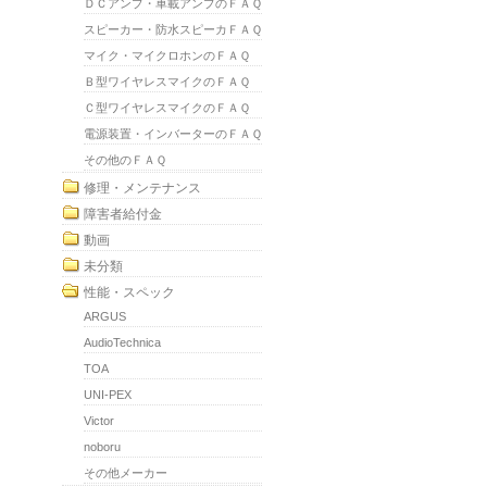
ＤＣアンプ・車載アンプのＦＡＱ
スピーカー・防水スピーカＦＡＱ
マイク・マイクロホンのＦＡＱ
Ｂ型ワイヤレスマイクのＦＡＱ
Ｃ型ワイヤレスマイクのＦＡＱ
電源装置・インバーターのＦＡＱ
その他のＦＡＱ
修理・メンテナンス
障害者給付金
動画
未分類
性能・スペック
ARGUS
AudioTechnica
TOA
UNI-PEX
Victor
noboru
その他メーカー