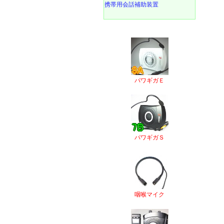
携帯用会話補助装置
パワギガＥ
パワギガＳ
咽喉マイク