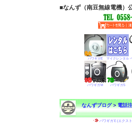
■
なんず（南豆無線電機）
なんずブログ
>
電話