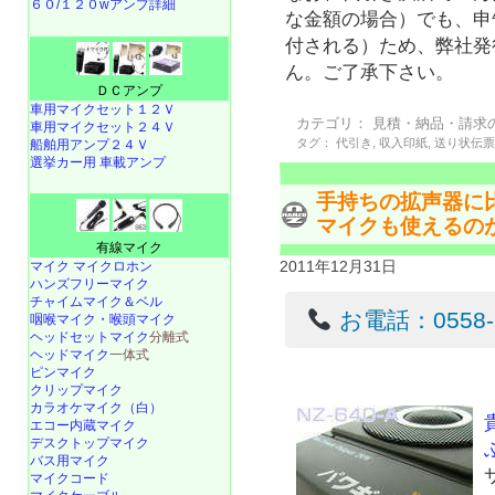
６０/１２０wアンプ詳細
な金額の場合）でも、申
付される）ため、弊社発
ん。ご了承下さい。
ＤＣアンプ
車用マイクセット１２Ｖ
カテゴリ：
見積・納品・請求
車用マイクセット２４Ｖ
タグ：
代引き
,
収入印紙
,
送り状伝
船舶用アンプ２４Ｖ
選挙カー用 車載アンプ
手持ちの拡声器に
マイクも使えるの
有線マイク
2011年12月31日
マイク マイクロホン
ハンズフリーマイク
チャイムマイク＆ベル
お電話：0558-22
咽喉マイク・喉頭マイク
ヘッドセットマイク
分離式
ヘッドマイク
一体式
ピンマイク
クリップマイク
カラオケマイク（白）
エコー内蔵マイク
デスクトップマイク
バス用マイク
マイクコード