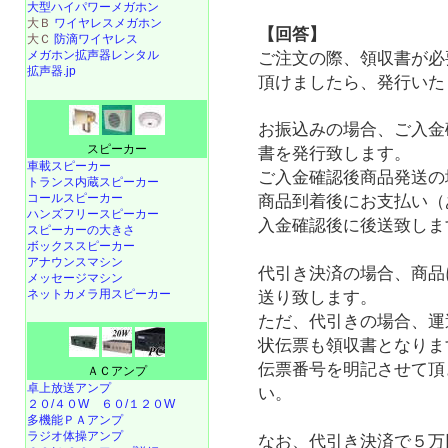
大型ハイパワーメガホン
大Ｂ
ワイヤレスメガホン
【回答】
大Ｃ
防滴ワイヤレス
メガホン拡声器レンタル
ご注文の際、領収書が必
拡声器.jp
頂けましたら、発行いた
お振込みの場合、ご入金
スピーカー
書を発行致します。
車載スピーカー
ご入金確認後商品発送の
トランス内蔵スピーカー
コールスピーカー
商品到着後にお支払い（
ハンズフリースピーカー
入金確認後に後送致しま
スピーカーの大きさ
ボックススピーカー
アナウンスマシン
代引き決済の場合、商品
メッセージマシン
ネットカメラ用スピーカー
送り致します。
ただ、代引きの場合、運
状伝票も領収書となりま
伝票番号を明記させて頂
ＡＣアンプ
卓上放送アンプ
い。
２０/４０W
６０/１２０W
多機能ＰＡアンプ
ラジオ体操アンプ
なお、代引き決済で５万