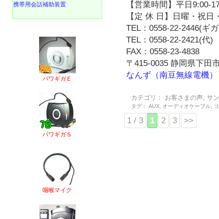
【営業時間】平日9:00-17
携帯用会話補助装置
【定 休 日】日曜・祝日・
TEL：0558-22-2446(
TEL：0558-22-2421(代)
FAX：0558-23-4838
〒415-0035 静岡県下田市
なんず（南豆無線電機）
パワギガＥ
カテゴリ：
お客さまの声
,
サ
タグ：
AUX
,
オーディオケーブル
,
1 / 3
1
2
3
>>
パワギガＳ
咽喉マイク