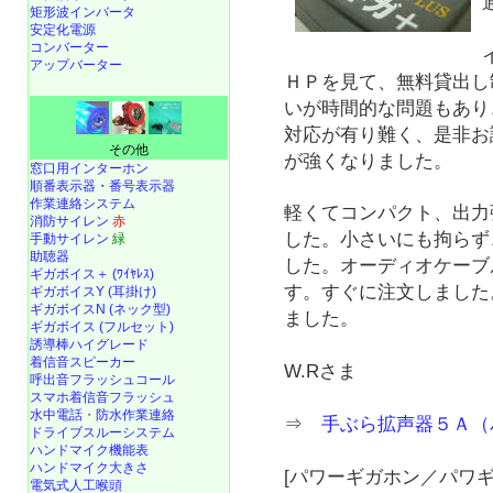
矩形波インバータ
安定化電源
コンバーター
アップバーター
ＨＰを見て、無料貸出し
いが時間的な問題もあり
対応が有り難く、是非お
その他
が強くなりました。
窓口用インターホン
順番表示器・番号表示器
作業連絡システム
軽くてコンパクト、出力
消防サイレン
赤
した。小さいにも拘らず
手動サイレン
緑
助聴器
した。オーディオケーブ
ギガボイス＋ (ﾜｲﾔﾚｽ)
す。すぐに注文しました
ギガボイスY (耳掛け)
ギガボイスN (ネック型)
ました。
ギガボイス (フルセット)
誘導棒ハイグレード
着信音スピーカー
W.Rさま
呼出音フラッシュコール
スマホ着信音フラッシュ
水中電話
・
防水作業連絡
⇒
手ぶら拡声器５Ａ（
ドライブスルーシステム
ハンドマイク機能表
ハンドマイク大きさ
[パワーギガホン／パワギ
電気式人工喉頭