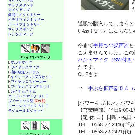
マイクケーブル
マイクスタンド
マイクアンプ
簡易マイクミキサー
ビデオマイクミキサー
通販で購入してしまうと
ポータブルミキサー
マイクスポンジ
い続けなければならない
レンタルマイク
今まで
手持ちの拡声器
を
こえませんでした。この
Bワイヤレスマイク
ハンドマイク（SW付き
B
マルチマイク
たです。
B
ワイヤレスマイク
B
店内放送システム
CL Fさま
B
キャリーアンプCDセット
B
ワイヤレススピーカー
B
ワイヤレスマルチセット
⇒
手ぶら拡声器５Ａ（
B
ガイドシステム
コードレスマイク ＢＬＴ
ダイナミック型
売れ筋
[パワーギガホン／パワギ
コードレスマイク ＢＬＴ
【営業時間】平日9:00-17
モジュール＆ジャック
【定 休 日】日曜・祝日・
TEL：0558-22-2446(
TEL：0558-22-2421(代)
Cワイヤレスマイク