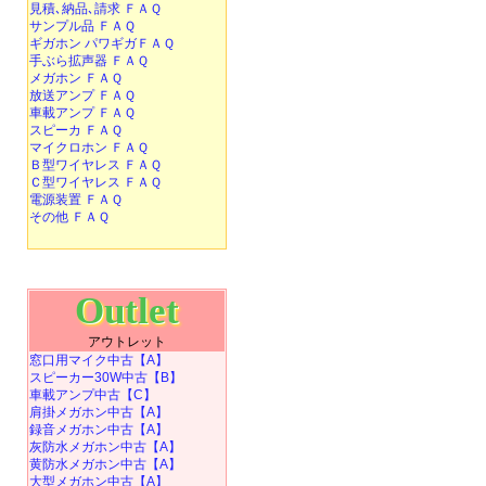
見積､納品､請求 ＦＡＱ
サンプル品 ＦＡＱ
ギガホン パワギガＦＡＱ
手ぶら拡声器 ＦＡＱ
メガホン ＦＡＱ
放送アンプ ＦＡＱ
車載アンプ ＦＡＱ
スピーカ ＦＡＱ
マイクロホン ＦＡＱ
Ｂ型ワイヤレス ＦＡＱ
Ｃ型ワイヤレス ＦＡＱ
電源装置 ＦＡＱ
その他 ＦＡＱ
Outlet
アウトレット
窓口用マイク中古【A】
スピーカー30W中古【B】
車載アンプ中古【C】
肩掛メガホン中古【A】
録音メガホン中古【A】
灰防水メガホン中古【A】
黄防水メガホン中古【A】
大型メガホン中古【A】