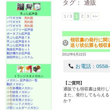
タグ：
通販
手ぶら拡声器
1 / 3
1
2
3
>>
パワギガＭ
売れ筋
パワギガＥ
売れ筋
パワギガＳ
売れ筋
ハンズフリー拡声器
ポータブル拡声器
手ぶら拡声器７Ｂ
領収書の発行に関
手ぶら拡声器８Ａ
送り状伝票も領収
手ぶら拡声器９Ｂ
無線拡声器セット
翻訳機付き拡声器
2012年6月22日
病院呼出しシステム
お電話：0558-22
トランジスタメガホン
メガホン､拡声器の一覧
【ご質問】
翻訳メガホン
小型
多機能メガホン
通販でも領収書は発行し
小型
録音メガホン
また、発行してもらえる
小型
防水メガホン
小型
非常用メガホン
か？
小型
ハンドメガホン
小型ショルダーメガホン