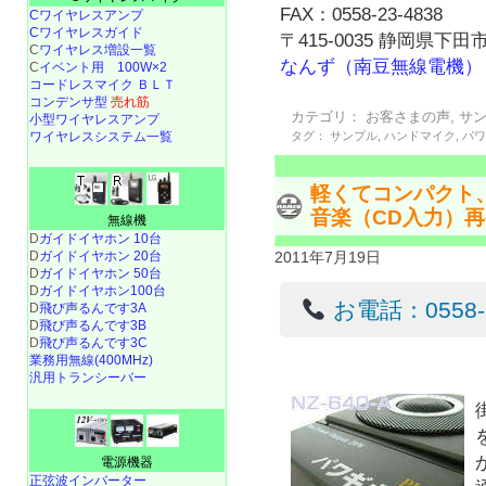
FAX：0558-23-4838
Cワイヤレスアンプ
Cワイヤレスガイド
〒415-0035 静岡県下田市
C
ワイヤレス増設一覧
なんず（南豆無線電機）
C
イベント用 100W×2
コードレスマイク ＢＬＴ
コンデンサ型
売れ筋
カテゴリ：
お客さまの声
,
サ
小型ワイヤレスアンプ
ワイヤレスシステム一覧
タグ：
サンプル
,
ハンドマイク
,
パ
軽くてコンパクト
音楽（CD入力）
無線機
D
ガイドイヤホン 10台
2011年7月19日
D
ガイドイヤホン 20台
D
ガイドイヤホン 50台
D
ガイドイヤホン100台
お電話：0558-22
D
飛び声るんです3A
D
飛び声るんです3B
D
飛び声るんです3C
業務用無線(400MHz)
汎用トランシーバー
電源機器
正弦波インバーター