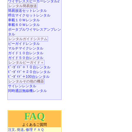
ワイヤレススピーカーレンタル2
レンタル簡易放送
簡易放送セットレンタル
呼出マイクセットレンタル
車載１０Ｗレンタル
車載６０Ｗレンタル
ポータブルワイヤレスアンプレン
タル
レンタルガイドシステム
ビーガイドレンタル
マルチマイクレンタル
ガイド１０台レンタル
ガイド５０台レンタル
レンタルビーガイド＋
ﾋﾞｰｶﾞｲﾄﾞ＋１０台レンタル
ﾋﾞｰｶﾞｲﾄﾞ＋２０台レンタル
ﾋﾞｰｶﾞｲﾄﾞ＋100台レンタル
レンタルその他の機器
サイレンレンタル
同時通話無線機レンタル
FAQ
よくあるご質問
注文､発送､修理 ＦＡＱ