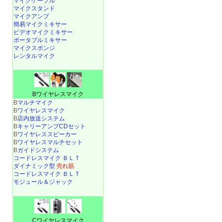
マイクケーブル
マイクスタンド
マイクアンプ
簡易マイクミキサー
ビデオマイクミキサー
ポータブルミキサー
マイクスポンジ
レンタルマイク
Bワイヤレスマイク
B
マルチマイク
B
ワイヤレスマイク
B
店内放送システム
B
キャリーアンプCDセット
B
ワイヤレススピーカー
B
ワイヤレスマルチセット
B
ガイドシステム
コードレスマイク ＢＬＴ
ダイナミック型
売れ筋
コードレスマイク ＢＬＴ
モジュール＆ジャック
Cワイヤレスマイク