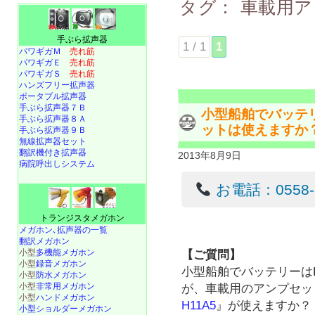
タグ：
車載用ア
手ぶら拡声器
1 / 1
1
パワギガＭ
売れ筋
パワギガＥ
売れ筋
パワギガＳ
売れ筋
ハンズフリー拡声器
ポータブル拡声器
手ぶら拡声器７Ｂ
小型船舶でバッテリ
手ぶら拡声器８Ａ
ットは使えますか
手ぶら拡声器９Ｂ
無線拡声器セット
翻訳機付き拡声器
2013年8月9日
病院呼出しシステム
お電話：0558-22
トランジスタメガホン
メガホン､拡声器の一覧
翻訳メガホン
小型
多機能メガホン
【ご質問】
小型
録音メガホン
小型船舶でバッテリーはD
小型
防水メガホン
小型
非常用メガホン
が、車載用のアンプセッ
小型
ハンドメガホン
H11A5
』が使えますか？
小型ショルダーメガホン