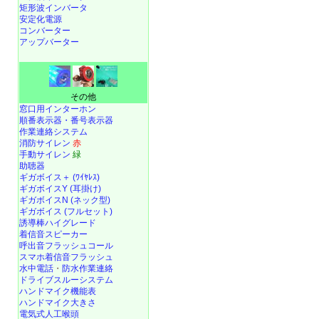
矩形波インバータ
安定化電源
コンバーター
アップバーター
その他
窓口用インターホン
順番表示器・番号表示器
作業連絡システム
消防サイレン
赤
手動サイレン
緑
助聴器
ギガボイス＋ (ﾜｲﾔﾚｽ)
ギガボイスY (耳掛け)
ギガボイスN (ネック型)
ギガボイス (フルセット)
誘導棒ハイグレード
着信音スピーカー
呼出音フラッシュコール
スマホ着信音フラッシュ
水中電話
・
防水作業連絡
ドライブスルーシステム
ハンドマイク機能表
ハンドマイク大きさ
電気式人工喉頭