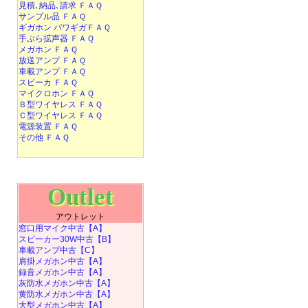
見積､納品､請求 ＦＡＱ
サンプル品 ＦＡＱ
ギガホン パワギガＦＡＱ
手ぶら拡声器 ＦＡＱ
メガホン ＦＡＱ
放送アンプ ＦＡＱ
車載アンプ ＦＡＱ
スピーカ ＦＡＱ
マイクロホン ＦＡＱ
Ｂ型ワイヤレス ＦＡＱ
Ｃ型ワイヤレス ＦＡＱ
電源装置 ＦＡＱ
その他 ＦＡＱ
Outlet
アウトレット
窓口用マイク中古【A】
スピーカー30W中古【B】
車載アンプ中古【C】
肩掛メガホン中古【A】
録音メガホン中古【A】
灰防水メガホン中古【A】
黄防水メガホン中古【A】
大型メガホン中古【A】