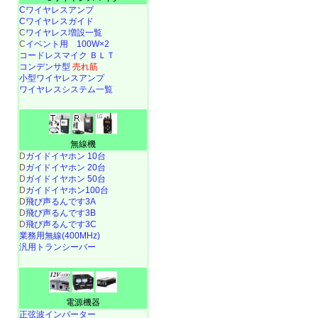
Cワイヤレスアンプ
Cワイヤレスガイド
C
ワイヤレス増設一覧
C
イベント用 100W×2
コードレスマイク ＢＬＴ
コンデンサ型
売れ筋
小型ワイヤレスアンプ
ワイヤレスシステム一覧
無線機
D
ガイドイヤホン 10台
D
ガイドイヤホン 20台
D
ガイドイヤホン 50台
D
ガイドイヤホン100台
D
飛び声るんです3A
D
飛び声るんです3B
D
飛び声るんです3C
業務用無線(400MHz)
汎用トランシーバー
電源機器
正弦波インバーター