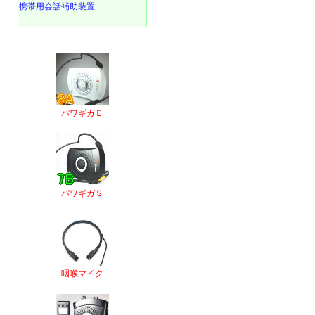
携帯用会話補助装置
パワギガＥ
パワギガＳ
咽喉マイク