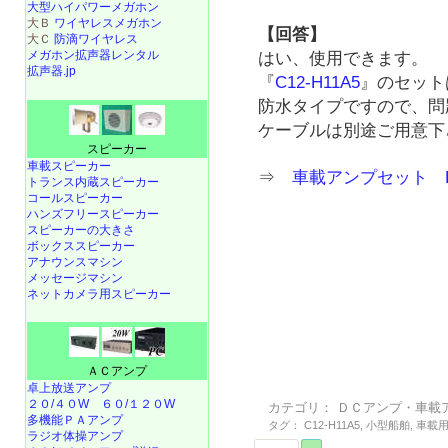
大型ハイパワーメガホン
大Ｂ
ワイヤレスメガホン
【回答】
大Ｃ
防滴ワイヤレス
メガホン拡声器レンタル
はい、使用できます。
拡声器.jp
『
C12-H11A5
』のセット
防水タイプですので、問
ケーブルは別途ご用意下
スピーカー
車載スピーカー
⇒
車載アンプセット DC
トランス内蔵スピーカー
コールスピーカー
ハンズフリースピーカー
スピーカーの大きさ
ボックススピーカー
アナウンスマシン
メッセージマシン
ネットカメラ用スピーカー
ＡＣアンプ
卓上放送アンプ
２０/４０W
６０/１２０W
カテゴリ：
ＤＣアンプ・車載
多機能ＰＡアンプ
タグ：
C12-H11A5
,
小型船舶
,
車載
ラジオ体操アンプ