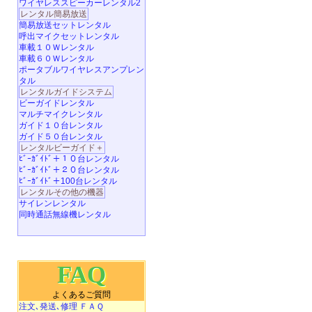
ワイヤレススピーカーレンタル2
レンタル簡易放送
簡易放送セットレンタル
呼出マイクセットレンタル
車載１０Ｗレンタル
車載６０Ｗレンタル
ポータブルワイヤレスアンプレン
タル
レンタルガイドシステム
ビーガイドレンタル
マルチマイクレンタル
ガイド１０台レンタル
ガイド５０台レンタル
レンタルビーガイド＋
ﾋﾞｰｶﾞｲﾄﾞ＋１０台レンタル
ﾋﾞｰｶﾞｲﾄﾞ＋２０台レンタル
ﾋﾞｰｶﾞｲﾄﾞ＋100台レンタル
レンタルその他の機器
サイレンレンタル
同時通話無線機レンタル
FAQ
よくあるご質問
注文､発送､修理 ＦＡＱ