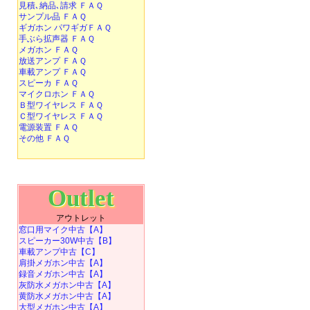
見積､納品､請求 ＦＡＱ
サンプル品 ＦＡＱ
ギガホン パワギガＦＡＱ
手ぶら拡声器 ＦＡＱ
メガホン ＦＡＱ
放送アンプ ＦＡＱ
車載アンプ ＦＡＱ
スピーカ ＦＡＱ
マイクロホン ＦＡＱ
Ｂ型ワイヤレス ＦＡＱ
Ｃ型ワイヤレス ＦＡＱ
電源装置 ＦＡＱ
その他 ＦＡＱ
Outlet
アウトレット
窓口用マイク中古【A】
スピーカー30W中古【B】
車載アンプ中古【C】
肩掛メガホン中古【A】
録音メガホン中古【A】
灰防水メガホン中古【A】
黄防水メガホン中古【A】
大型メガホン中古【A】