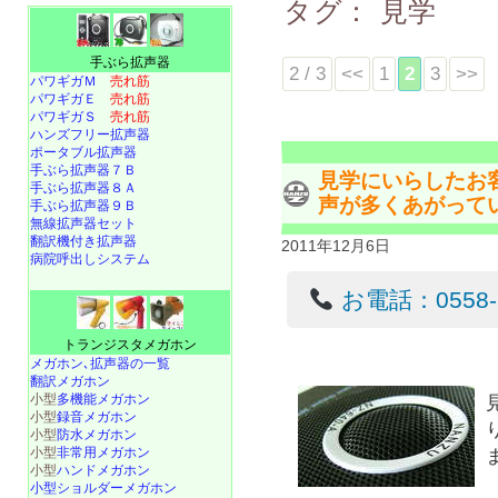
タグ：
見学
手ぶら拡声器
2 / 3
<<
1
2
3
>>
パワギガＭ
売れ筋
パワギガＥ
売れ筋
パワギガＳ
売れ筋
ハンズフリー拡声器
ポータブル拡声器
手ぶら拡声器７Ｂ
見学にいらしたお
手ぶら拡声器８Ａ
声が多くあがって
手ぶら拡声器９Ｂ
無線拡声器セット
翻訳機付き拡声器
2011年12月6日
病院呼出しシステム
お電話：0558-22
トランジスタメガホン
メガホン､拡声器の一覧
翻訳メガホン
小型
多機能メガホン
小型
録音メガホン
小型
防水メガホン
小型
非常用メガホン
小型
ハンドメガホン
小型ショルダーメガホン