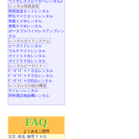
ワイヤレススピーカーレンタル2
レンタル簡易放送
簡易放送セットレンタル
呼出マイクセットレンタル
車載１０Ｗレンタル
車載６０Ｗレンタル
ポータブルワイヤレスアンプレン
タル
レンタルガイドシステム
ビーガイドレンタル
マルチマイクレンタル
ガイド１０台レンタル
ガイド５０台レンタル
レンタルビーガイド＋
ﾋﾞｰｶﾞｲﾄﾞ＋１０台レンタル
ﾋﾞｰｶﾞｲﾄﾞ＋２０台レンタル
ﾋﾞｰｶﾞｲﾄﾞ＋100台レンタル
レンタルその他の機器
サイレンレンタル
同時通話無線機レンタル
FAQ
よくあるご質問
注文､発送､修理 ＦＡＱ