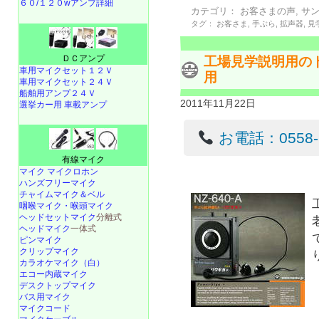
６０/１２０wアンプ詳細
カテゴリ：
お客さまの声
,
サ
タグ：
お客さま
,
手ぶら
,
拡声器
,
見
ＤＣアンプ
工場見学説明用の
車用マイクセット１２Ｖ
用
車用マイクセット２４Ｖ
船舶用アンプ２４Ｖ
2011年11月22日
選挙カー用 車載アンプ
お電話：0558-22
有線マイク
マイク マイクロホン
ハンズフリーマイク
チャイムマイク＆ベル
咽喉マイク・喉頭マイク
ヘッドセットマイク
分離式
ヘッドマイク
一体式
ピンマイク
クリップマイク
カラオケマイク（白）
エコー内蔵マイク
デスクトップマイク
バス用マイク
マイクコード