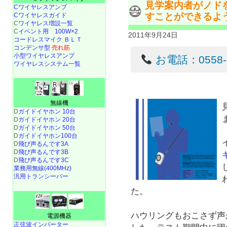
見学案内者がノド
Cワイヤレスアンプ
すことができるよ
Cワイヤレスガイド
C
ワイヤレス増設一覧
C
イベント用 100W×2
2011年9月24日
コードレスマイク ＢＬＴ
コンデンサ型
売れ筋
小型ワイヤレスアンプ
お電話：0558-22
ワイヤレスシステム一覧
無線機
D
ガイドイヤホン 10台
D
ガイドイヤホン 20台
D
ガイドイヤホン 50台
D
ガイドイヤホン100台
D
飛び声るんです3A
D
飛び声るんです3B
D
飛び声るんです3C
業務用無線(400MHz)
汎用トランシーバー
た。
ハウリングもおこさず声
電源機器
正弦波インバーター