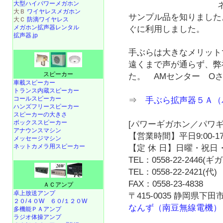
大型ハイパワーメガホン
大Ｂ
ワイヤレスメガホン
サンプル品を知りました
大Ｃ
防滴ワイヤレス
メガホン拡声器レンタル
ぐに利用しました。
拡声器.jp
手ぶらは大きなメリット
遠くまで声が通らず、弊
スピーカー
た。 AMセンター O
車載スピーカー
トランス内蔵スピーカー
コールスピーカー
⇒
手ぶら拡声器５Ａ（
ハンズフリースピーカー
スピーカーの大きさ
ボックススピーカー
[パワーギガホン／パワギ
アナウンスマシン
【営業時間】平日9:00-17
メッセージマシン
ネットカメラ用スピーカー
【定 休 日】日曜・祝日・
TEL：0558-22-2446(
TEL：0558-22-2421(代)
FAX：0558-23-4838
ＡＣアンプ
卓上放送アンプ
〒415-0035 静岡県下田市
２０/４０W
６０/１２０W
なんず（南豆無線電機）
多機能ＰＡアンプ
ラジオ体操アンプ