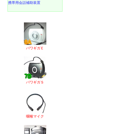
携帯用会話補助装置
パワギガＥ
パワギガＳ
咽喉マイク