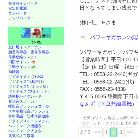
した。テスト期間中に団
矩形波インバータ
日となってしまい残念で
安定化電源
コンバーター
アップバーター
(株)F社 Hさま
⇒
パワーギガホンの無
その他
窓口用インターホン
[パワーギガホン／パワギ
順番表示器・番号表示器
作業連絡システム
【営業時間】平日9:00-17
消防サイレン
赤
【定 休 日】日曜・祝日・
手動サイレン
緑
助聴器
TEL：0558-22-2446(
ギガボイス＋ (ﾜｲﾔﾚｽ)
TEL：0558-22-2421(代)
ギガボイスY (耳掛け)
ギガボイスN (ネック型)
FAX：0558-23-4838
ギガボイス (フルセット)
〒415-0035 静岡県下田市
誘導棒ハイグレード
着信音スピーカー
なんず（南豆無線電機）
呼出音フラッシュコール
スマホ着信音フラッシュ
水中電話
・
防水作業連絡
カテゴリ：
お客さまの声
,
サ
ドライブスルーシステム
タグ：
ノド
,
ハウリング
,
団体客
,
案
ハンドマイク機能表
ハンドマイク大きさ
2 / 3
<<
1
2
3
>>
電気式人工喉頭