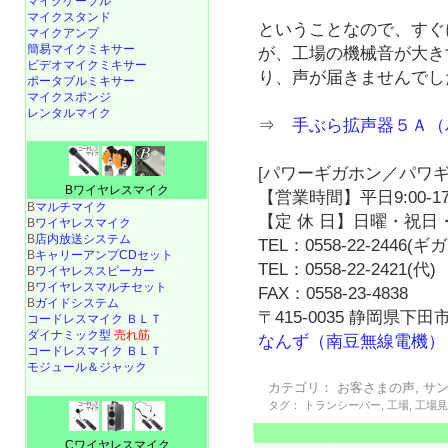
マイクケーブル
マイクスタンド
ということなので、すぐ
マイクアンプ
簡易マイクミキサー
が、工場の機械音が大き
ビデオマイクミキサー
り、声が届きませんでし
ポータブルミキサー
マイクスポンジ
レンタルマイク
⇒
手ぶら拡声器５Ａ（
[パワーギガホン／パワギ
Bワイヤレスマイク
【営業時間】平日9:00-17
B
マルチマイク
【定 休 日】日曜・祝日・
B
ワイヤレスマイク
B
店内放送システム
TEL：0558-22-2446(
B
キャリーアンプCDセット
TEL：0558-22-2421(代)
B
ワイヤレススピーカー
B
ワイヤレスマルチセット
FAX：0558-23-4838
B
ガイドシステム
〒415-0035 静岡県下田市
コードレスマイク ＢＬＴ
ダイナミック型
売れ筋
なんず（南豆無線電機）
コードレスマイク ＢＬＴ
モジュール＆ジャック
カテゴリ：
お客さまの声
,
サ
タグ：
トランシーバー
,
工場
,
工場
Cワイヤレスマイク