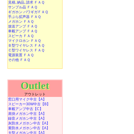
見積､納品､請求 ＦＡＱ
サンプル品 ＦＡＱ
ギガホン パワギガＦＡＱ
手ぶら拡声器 ＦＡＱ
メガホン ＦＡＱ
放送アンプ ＦＡＱ
車載アンプ ＦＡＱ
スピーカ ＦＡＱ
マイクロホン ＦＡＱ
Ｂ型ワイヤレス ＦＡＱ
Ｃ型ワイヤレス ＦＡＱ
電源装置 ＦＡＱ
その他 ＦＡＱ
Outlet
アウトレット
窓口用マイク中古【A】
スピーカー30W中古【B】
車載アンプ中古【C】
肩掛メガホン中古【A】
録音メガホン中古【A】
灰防水メガホン中古【A】
黄防水メガホン中古【A】
大型メガホン中古【A】