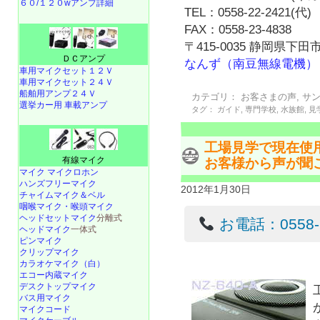
６０/１２０wアンプ詳細
TEL：0558-22-2421(代)
FAX：0558-23-4838
〒415-0035 静岡県下田市
ＤＣアンプ
なんず（南豆無線電機）
車用マイクセット１２Ｖ
車用マイクセット２４Ｖ
船舶用アンプ２４Ｖ
カテゴリ：
お客さまの声
,
サ
選挙カー用 車載アンプ
タグ：
ガイド
,
専門学校
,
水族館
,
見
工場見学で現在使
有線マイク
お客様から声が聞
マイク マイクロホン
ハンズフリーマイク
2012年1月30日
チャイムマイク＆ベル
咽喉マイク・喉頭マイク
ヘッドセットマイク
分離式
お電話：0558-22
ヘッドマイク
一体式
ピンマイク
クリップマイク
カラオケマイク（白）
エコー内蔵マイク
デスクトップマイク
バス用マイク
マイクコード