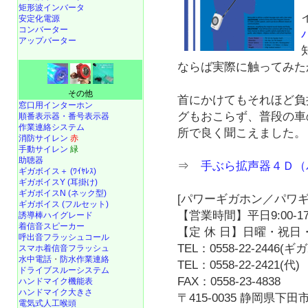
矩形波インバータ
安定化電源
コンバーター
アップバーター
ならば実際に触ってみた
その他
首にかけてもそれほど負
窓口用インターホン
グもおこらず、普段の車
順番表示器・番号表示器
作業連絡システム
所で良く聞こえました。
消防サイレン
赤
手動サイレン
緑
助聴器
⇒
手ぶら拡声器４Ｄ（
ギガボイス＋ (ﾜｲﾔﾚｽ)
ギガボイスY (耳掛け)
ギガボイスN (ネック型)
[パワーギガホン／パワギ
ギガボイス (フルセット)
【営業時間】平日9:00-17
誘導棒ハイグレード
着信音スピーカー
【定 休 日】日曜・祝日・
呼出音フラッシュコール
TEL：0558-22-2446(
スマホ着信音フラッシュ
水中電話
・
防水作業連絡
TEL：0558-22-2421(代)
ドライブスルーシステム
FAX：0558-23-4838
ハンドマイク機能表
ハンドマイク大きさ
〒415-0035 静岡県下田市
電気式人工喉頭