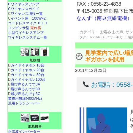
FAX：0558-23-4838
Cワイヤレスアンプ
Cワイヤレスガイド
〒415-0035 静岡県下田市
C
ワイヤレス増設一覧
なんず（南豆無線電機）
C
イベント用 100W×2
コードレスマイク ＢＬＴ
コンデンサ型
売れ筋
カテゴリ：
お客さまの声
,
サ
小型ワイヤレスアンプ
タグ：
NZ-640-A
,
パワーギガ
,
工場
ワイヤレスシステム一覧
見学案内で広い場
ギガホンを試用
無線機
D
ガイドイヤホン 10台
2011年12月23日
D
ガイドイヤホン 20台
D
ガイドイヤホン 50台
D
ガイドイヤホン100台
お電話：0558-22
D
飛び声るんです3A
D
飛び声るんです3B
D
飛び声るんです3C
業務用無線(400MHz)
汎用トランシーバー
電源機器
正弦波インバーター