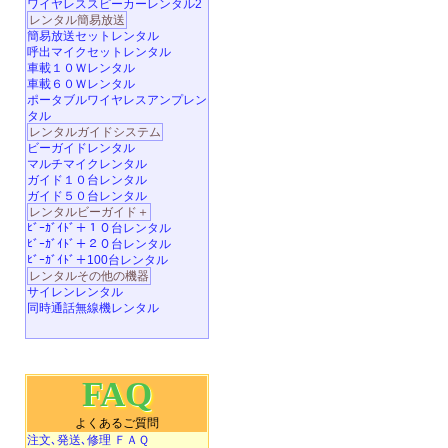
ワイヤレススピーカーレンタル2
レンタル簡易放送
簡易放送セットレンタル
呼出マイクセットレンタル
車載１０Ｗレンタル
車載６０Ｗレンタル
ポータブルワイヤレスアンプレン
タル
レンタルガイドシステム
ビーガイドレンタル
マルチマイクレンタル
ガイド１０台レンタル
ガイド５０台レンタル
レンタルビーガイド＋
ﾋﾞｰｶﾞｲﾄﾞ＋１０台レンタル
ﾋﾞｰｶﾞｲﾄﾞ＋２０台レンタル
ﾋﾞｰｶﾞｲﾄﾞ＋100台レンタル
レンタルその他の機器
サイレンレンタル
同時通話無線機レンタル
FAQ
よくあるご質問
注文､発送､修理 ＦＡＱ