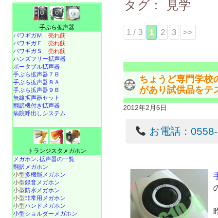
タグ：
見学
手ぶら拡声器
1 / 3
1
2
3
>>
パワギガＭ
売れ筋
パワギガＥ
売れ筋
パワギガＳ
売れ筋
ハンズフリー拡声器
ポータブル拡声器
手ぶら拡声器７Ｂ
ちょうど専門学校
手ぶら拡声器８Ａ
があり試供品をテ
手ぶら拡声器９Ｂ
無線拡声器セット
翻訳機付き拡声器
2012年2月6日
病院呼出しシステム
お電話：0558-22
トランジスタメガホン
メガホン､拡声器の一覧
翻訳メガホン
小型
多機能メガホン
小型
録音メガホン
小型
防水メガホン
小型
非常用メガホン
小型
ハンドメガホン
小型ショルダーメガホン