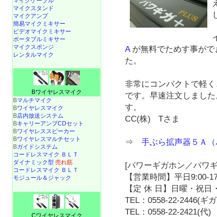
マイクケーブル
マイクスタンド
マイクアンプ
簡易マイクミキサー
ビデオマイクミキサー
ポータブルミキサー
マイクスポンジ
A
が無料でためす事がで
レンタルマイク
た。
非常にコンパクトで軽く
Bワイヤレスマイク
です。早速注文しました
B
マルチマイク
す。
B
ワイヤレスマイク
B
店内放送システム
CC(株) Tさま
B
キャリーアンプCDセット
B
ワイヤレススピーカー
B
ワイヤレスマルチセット
⇒
手ぶら拡声器５Ａ（
B
ガイドシステム
コードレスマイク ＢＬＴ
ダイナミック型
売れ筋
[パワーギガホン／パワギ
コードレスマイク ＢＬＴ
【営業時間】平日9:00-17
モジュール＆ジャック
【定 休 日】日曜・祝日・
TEL：0558-22-2446(
TEL：0558-22-2421(代)
Cワイヤレスマイク