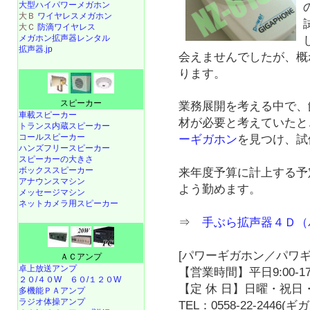
大型ハイパワーメガホン
大Ｂ
ワイヤレスメガホン
大Ｃ
防滴ワイヤレス
メガホン拡声器レンタル
拡声器.jp
会えませんでしたが、概
ります。
スピーカー
業務展開を考える中で、
車載スピーカー
材が必要と考えていたと
トランス内蔵スピーカー
コールスピーカー
ーギガホン
を見つけ、試
ハンズフリースピーカー
スピーカーの大きさ
ボックススピーカー
来年度予算に計上する予
アナウンスマシン
よう勤めます。
メッセージマシン
ネットカメラ用スピーカー
⇒
手ぶら拡声器４Ｄ（
[パワーギガホン／パワギ
ＡＣアンプ
卓上放送アンプ
【営業時間】平日9:00-17
２０/４０W
６０/１２０W
【定 休 日】日曜・祝日・
多機能ＰＡアンプ
ラジオ体操アンプ
TEL：0558-22-2446(