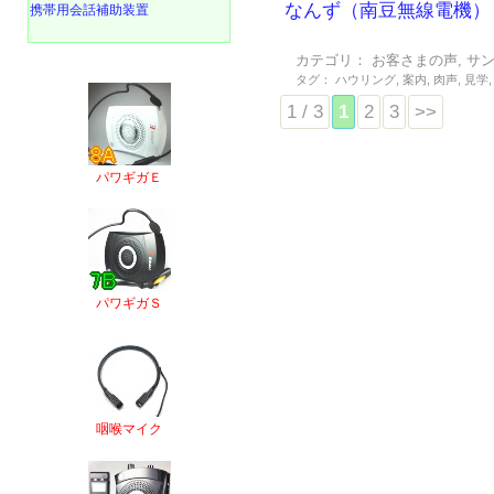
なんず（南豆無線電機）
携帯用会話補助装置
カテゴリ：
お客さまの声
,
サ
タグ：
ハウリング
,
案内
,
肉声
,
見学
1 / 3
1
2
3
>>
パワギガＥ
パワギガＳ
咽喉マイク