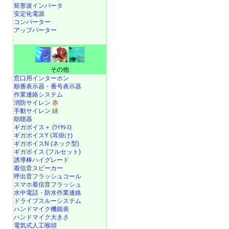
矩形波インバータ
安定化電源
コンバーター
アップバーター
その他
窓口用インターホン
順番表示器・番号表示器
作業連絡システム
消防サイレン
赤
手動サイレン
緑
助聴器
ギガボイス＋ (ﾜｲﾔﾚｽ)
ギガボイスY (耳掛け)
ギガボイスN (ネック型)
ギガボイス (フルセット)
誘導棒ハイグレード
着信音スピーカー
呼出音フラッシュコール
スマホ着信音フラッシュ
水中電話
・
防水作業連絡
ドライブスルーシステム
ハンドマイク機能表
ハンドマイク大きさ
電気式人工喉頭