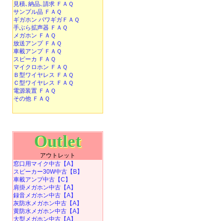
見積､納品､請求 ＦＡＱ
サンプル品 ＦＡＱ
ギガホン パワギガＦＡＱ
手ぶら拡声器 ＦＡＱ
メガホン ＦＡＱ
放送アンプ ＦＡＱ
車載アンプ ＦＡＱ
スピーカ ＦＡＱ
マイクロホン ＦＡＱ
Ｂ型ワイヤレス ＦＡＱ
Ｃ型ワイヤレス ＦＡＱ
電源装置 ＦＡＱ
その他 ＦＡＱ
Outlet
アウトレット
窓口用マイク中古【A】
スピーカー30W中古【B】
車載アンプ中古【C】
肩掛メガホン中古【A】
録音メガホン中古【A】
灰防水メガホン中古【A】
黄防水メガホン中古【A】
大型メガホン中古【A】