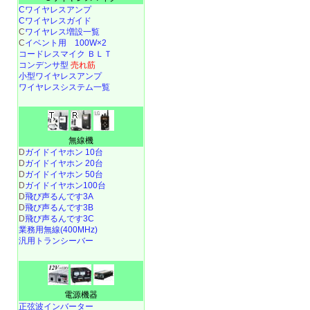
Cワイヤレスアンプ
Cワイヤレスガイド
C
ワイヤレス増設一覧
C
イベント用 100W×2
コードレスマイク ＢＬＴ
コンデンサ型
売れ筋
小型ワイヤレスアンプ
ワイヤレスシステム一覧
無線機
D
ガイドイヤホン 10台
D
ガイドイヤホン 20台
D
ガイドイヤホン 50台
D
ガイドイヤホン100台
D
飛び声るんです3A
D
飛び声るんです3B
D
飛び声るんです3C
業務用無線(400MHz)
汎用トランシーバー
電源機器
正弦波インバーター