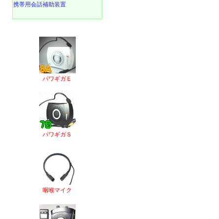
携帯用会話補助装置
パワギガＥ
パワギガＳ
咽喉マイク