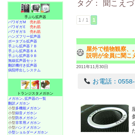
タグ：
聞こえづ
手ぶら拡声器
1 / 1
1
パワギガＭ
売れ筋
パワギガＥ
売れ筋
パワギガＳ
売れ筋
ハンズフリー拡声器
ポータブル拡声器
手ぶら拡声器７Ｂ
屋外で植物観察、
手ぶら拡声器８Ａ
説明が全員に聞こ
手ぶら拡声器９Ｂ
無線拡声器セット
翻訳機付き拡声器
2011年11月30日
病院呼出しシステム
お電話：0558-22
トランジスタメガホン
メガホン､拡声器の一覧
翻訳メガホン
小型
多機能メガホン
小型
録音メガホン
小型
防水メガホン
小型
非常用メガホン
小型
ハンドメガホン
小型ショルダーメガホン