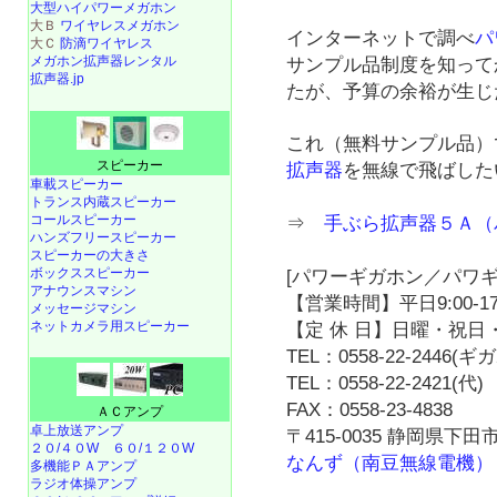
大型ハイパワーメガホン
大Ｂ
ワイヤレスメガホン
インターネットで調べ
パ
大Ｃ
防滴ワイヤレス
メガホン拡声器レンタル
サンプル品制度を知って
拡声器.jp
たが、予算の余裕が生じ
これ（無料サンプル品）
スピーカー
拡声器
を無線で飛ばした
車載スピーカー
トランス内蔵スピーカー
コールスピーカー
⇒
手ぶら拡声器５Ａ（
ハンズフリースピーカー
スピーカーの大きさ
ボックススピーカー
[パワーギガホン／パワギ
アナウンスマシン
【営業時間】平日9:00-17
メッセージマシン
ネットカメラ用スピーカー
【定 休 日】日曜・祝日・
TEL：0558-22-2446(
TEL：0558-22-2421(代)
FAX：0558-23-4838
ＡＣアンプ
卓上放送アンプ
〒415-0035 静岡県下田市
２０/４０W
６０/１２０W
なんず（南豆無線電機）
多機能ＰＡアンプ
ラジオ体操アンプ