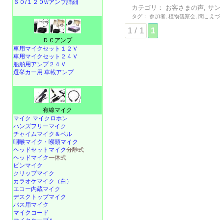
６０/１２０wアンプ詳細
カテゴリ：
お客さまの声
,
サ
タグ：
参加者
,
植物観察会
,
聞こえ
1 / 1
1
ＤＣアンプ
車用マイクセット１２Ｖ
車用マイクセット２４Ｖ
船舶用アンプ２４Ｖ
選挙カー用 車載アンプ
有線マイク
マイク マイクロホン
ハンズフリーマイク
チャイムマイク＆ベル
咽喉マイク・喉頭マイク
ヘッドセットマイク
分離式
ヘッドマイク
一体式
ピンマイク
クリップマイク
カラオケマイク（白）
エコー内蔵マイク
デスクトップマイク
バス用マイク
マイクコード