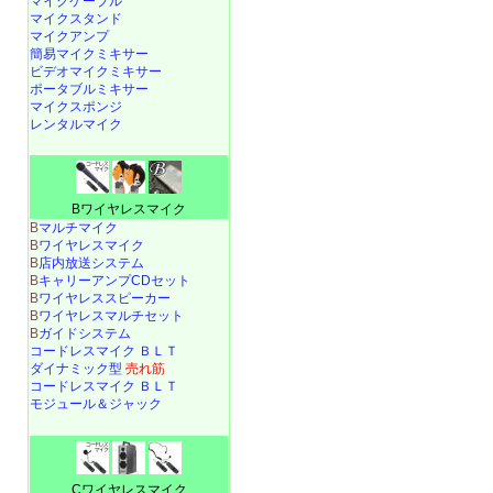
マイクケーブル
マイクスタンド
マイクアンプ
簡易マイクミキサー
ビデオマイクミキサー
ポータブルミキサー
マイクスポンジ
レンタルマイク
Bワイヤレスマイク
B
マルチマイク
B
ワイヤレスマイク
B
店内放送システム
B
キャリーアンプCDセット
B
ワイヤレススピーカー
B
ワイヤレスマルチセット
B
ガイドシステム
コードレスマイク ＢＬＴ
ダイナミック型
売れ筋
コードレスマイク ＢＬＴ
モジュール＆ジャック
Cワイヤレスマイク