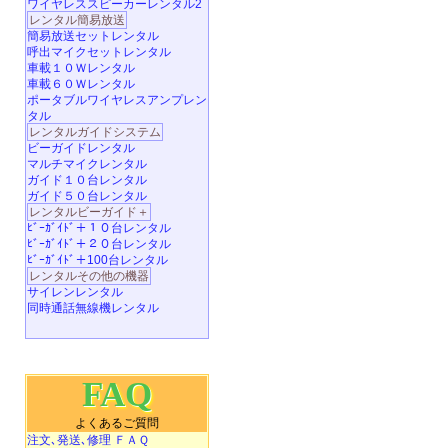
ワイヤレススピーカーレンタル2
レンタル簡易放送
簡易放送セットレンタル
呼出マイクセットレンタル
車載１０Ｗレンタル
車載６０Ｗレンタル
ポータブルワイヤレスアンプレン
タル
レンタルガイドシステム
ビーガイドレンタル
マルチマイクレンタル
ガイド１０台レンタル
ガイド５０台レンタル
レンタルビーガイド＋
ﾋﾞｰｶﾞｲﾄﾞ＋１０台レンタル
ﾋﾞｰｶﾞｲﾄﾞ＋２０台レンタル
ﾋﾞｰｶﾞｲﾄﾞ＋100台レンタル
レンタルその他の機器
サイレンレンタル
同時通話無線機レンタル
FAQ
よくあるご質問
注文､発送､修理 ＦＡＱ