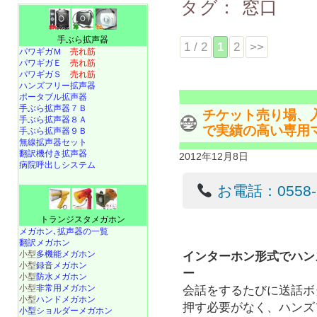
タグ：
窓口
手ぶら拡声器
1 / 2
1
2
>>
パワギガＭ
売れ筋
パワギガＥ
売れ筋
パワギガＳ
売れ筋
ハンズフリー拡声器
ポータブル拡声器
手ぶら拡声器７Ｂ
チケット売り場、
手ぶら拡声器８Ａ
で実績の高い専用
手ぶら拡声器９Ｂ
無線拡声器セット
翻訳機付き拡声器
2012年12月8日
病院呼出しシステム
お電話：0558-22
トランジスタメガホン
メガホン､拡声器の一覧
翻訳メガホン
小型
多機能メガホン
インターホン形式でハン
小型
録音メガホン
ー
小型
防水メガホン
小型
非常用メガホン
会話をするたびに送話ボ
小型
ハンドメガホン
押す必要がなく、ハンズ
小型ショルダーメガホン