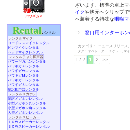
ざいます。標準の卓上マ
イク
や胸元へクリップで
パワギガＭ
へ装着する特殊な
咽喉マ
Rental
⇒
窓口用インターホン
レンタル
レンタルマイク
コードレスマイクレンタル
カテゴリ：
ニュースリリース
ピンマイクレンタル
タグ：
オペレーター
,
チケット
,
マ
ヘッドマイクレンタル
レンタル手ぶら拡声器
1 / 2
1
2
>>
パワーギガホンレンタル
パワギガ＋レンタル
パワギガＷレンタル
パワギガＭレンタル
パワギガＥレンタル
パワギガＳレンタル
翻訳拡声器レンタル
レンタルメガホン
翻訳メガホンレンタル
小型メガホン丸レンタル
小型メガホン角レンタル
大型メガホンレンタル
レンタルスピーカー
１０Ｗスピーカーレンタル
３０Ｗスピーカーレンタル