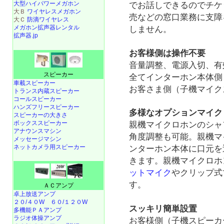
大型ハイパワーメガホン
でお話しできるのでチケ
大Ｂ
ワイヤレスメガホン
売などの窓口業務に支障
大Ｃ
防滴ワイヤレス
メガホン拡声器レンタル
しません。
拡声器.jp
お客様側は操作不要
音量調整、電源入切、有
スピーカー
全てインターホン本体側
車載スピーカー
お客さま側（子機マイク
トランス内蔵スピーカー
コールスピーカー
ハンズフリースピーカー
多様なオプションマイク
スピーカーの大きさ
ボックススピーカー
親機マイクロホンのシャ
アナウンスマシン
角度調整も可能。親機マ
メッセージマシン
ネットカメラ用スピーカー
ンターホン本体に口元を
きます。親機マイクロホ
ットマイク
やクリップ式
す。
ＡＣアンプ
卓上放送アンプ
２０/４０W
６０/１２０W
スッキリ簡単設置
多機能ＰＡアンプ
ラジオ体操アンプ
お客様側（子機スピーカ