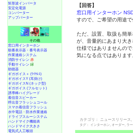
矩形波インバータ
【回答】
安定化電源
窓口用インターホン NSD-2
コンバーター
アップバーター
すので、ご希望の用途で
ただ、設置、取扱も簡単
その他
が、音量的にあまり大き
窓口用インターホン
仕様ではありませんので
順番表示器・番号表示器
気になる点ではあります
作業連絡システム
消防サイレン
赤
手動サイレン
緑
助聴器
ギガボイス＋ (ﾜｲﾔﾚｽ)
ギガボイスY (耳掛け)
ギガボイスN (ネック型)
ギガボイス (フルセット)
誘導棒ハイグレード
着信音スピーカー
呼出音フラッシュコール
スマホ着信音フラッシュ
水中電話
・
防水作業連絡
ドライブスルーシステム
カテゴリ：
ニュースリリース
ハンドマイク機能表
タグ：
インターホン
,
オーダー
,
ラ
ハンドマイク大きさ
電気式人工喉頭