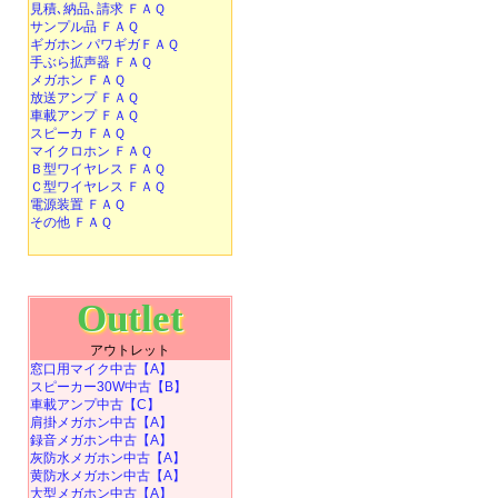
見積､納品､請求 ＦＡＱ
サンプル品 ＦＡＱ
ギガホン パワギガＦＡＱ
手ぶら拡声器 ＦＡＱ
メガホン ＦＡＱ
放送アンプ ＦＡＱ
車載アンプ ＦＡＱ
スピーカ ＦＡＱ
マイクロホン ＦＡＱ
Ｂ型ワイヤレス ＦＡＱ
Ｃ型ワイヤレス ＦＡＱ
電源装置 ＦＡＱ
その他 ＦＡＱ
Outlet
アウトレット
窓口用マイク中古【A】
スピーカー30W中古【B】
車載アンプ中古【C】
肩掛メガホン中古【A】
録音メガホン中古【A】
灰防水メガホン中古【A】
黄防水メガホン中古【A】
大型メガホン中古【A】