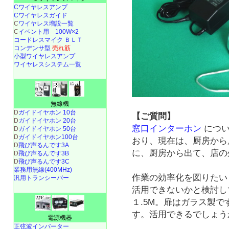
Cワイヤレスアンプ
Cワイヤレスガイド
C
ワイヤレス増設一覧
C
イベント用 100W×2
コードレスマイク ＢＬＴ
コンデンサ型
売れ筋
小型ワイヤレスアンプ
ワイヤレスシステム一覧
無線機
D
ガイドイヤホン 10台
【ご質問】
D
ガイドイヤホン 20台
窓口インターホン
につい
D
ガイドイヤホン 50台
D
ガイドイヤホン100台
おり、現在は、厨房から
D
飛び声るんです3A
に、厨房から出て、店の
D
飛び声るんです3B
D
飛び声るんです3C
業務用無線(400MHz)
作業の効率化を図りたい
汎用トランシーバー
活用できないかと検討し
１.5M。扉はガラス製
す。活用できるでしょう
電源機器
正弦波インバーター