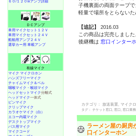
６０/１２０wアンプ詳細
子機裏面の両面テープで
軽量で場所をとらないた
ＤＣアンプ
【追記】
2016.03
車用マイクセット１２Ｖ
この商品は完売しました
車用マイクセット２４Ｖ
船舶用アンプ２４Ｖ
後継機は
窓口インターホン 
選挙カー用 車載アンプ
有線マイク
マイク マイクロホン
ハンズフリーマイク
チャイムマイク＆ベル
咽喉マイク・喉頭マイク
ヘッドセットマイク
分離式
ヘッドマイク
一体式
ピンマイク
カテゴリ：
放送装置
,
マイク
クリップマイク
タグ：
チケット窓口
,
窓口
,
窓口業
カラオケマイク（白）
エコー内蔵マイク
デスクトップマイク
ラーメン屋の厨房
バス用マイク
口インターホン
マイクコード