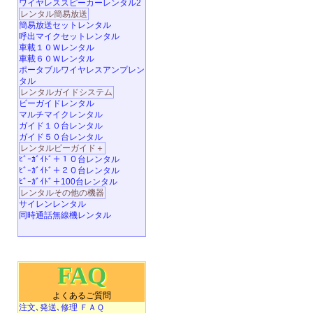
ワイヤレススピーカーレンタル2
レンタル簡易放送
簡易放送セットレンタル
呼出マイクセットレンタル
車載１０Ｗレンタル
車載６０Ｗレンタル
ポータブルワイヤレスアンプレン
タル
レンタルガイドシステム
ビーガイドレンタル
マルチマイクレンタル
ガイド１０台レンタル
ガイド５０台レンタル
レンタルビーガイド＋
ﾋﾞｰｶﾞｲﾄﾞ＋１０台レンタル
ﾋﾞｰｶﾞｲﾄﾞ＋２０台レンタル
ﾋﾞｰｶﾞｲﾄﾞ＋100台レンタル
レンタルその他の機器
サイレンレンタル
同時通話無線機レンタル
FAQ
よくあるご質問
注文､発送､修理 ＦＡＱ