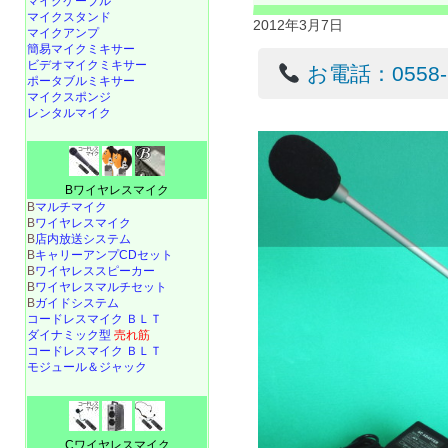
マイクケーブル
マイクスタンド
2012年3月7日
マイクアンプ
簡易マイクミキサー
ビデオマイクミキサー
お電話：0558-22
ポータブルミキサー
マイクスポンジ
レンタルマイク
Bワイヤレスマイク
B
マルチマイク
B
ワイヤレスマイク
B
店内放送システム
B
キャリーアンプCDセット
B
ワイヤレススピーカー
B
ワイヤレスマルチセット
B
ガイドシステム
コードレスマイク ＢＬＴ
ダイナミック型
売れ筋
コードレスマイク ＢＬＴ
モジュール＆ジャック
Cワイヤレスマイク