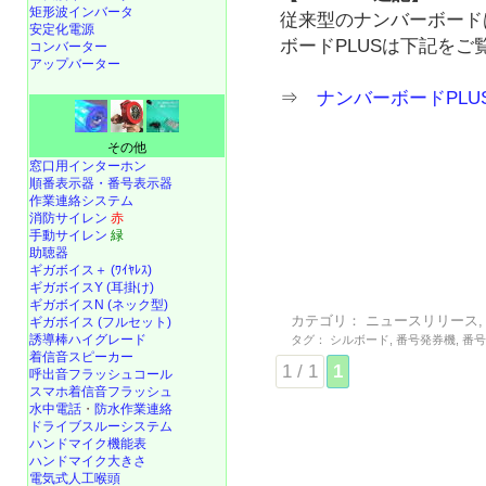
矩形波インバータ
従来型のナンバーボード
安定化電源
ボードPLUSは下記をご
コンバーター
アップバーター
⇒
ナンバーボードPL
その他
窓口用インターホン
順番表示器・番号表示器
作業連絡システム
消防サイレン
赤
手動サイレン
緑
助聴器
ギガボイス＋ (ﾜｲﾔﾚｽ)
ギガボイスY (耳掛け)
ギガボイスN (ネック型)
カテゴリ：
ニュースリリース
ギガボイス (フルセット)
誘導棒ハイグレード
タグ：
シルボード
,
番号発券機
,
番
着信音スピーカー
1 / 1
1
呼出音フラッシュコール
スマホ着信音フラッシュ
水中電話
・
防水作業連絡
ドライブスルーシステム
ハンドマイク機能表
ハンドマイク大きさ
電気式人工喉頭