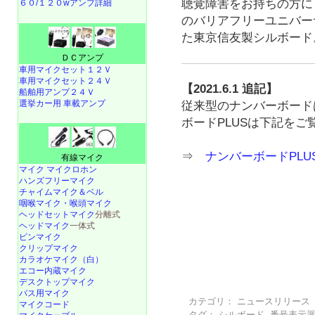
聴覚障害をお持ちの方に
６０/１２０wアンプ詳細
のバリアフリーユニバー
た東京信友製シルボード
ＤＣアンプ
車用マイクセット１２Ｖ
車用マイクセット２４Ｖ
【2021.6.1 追記】
船舶用アンプ２４Ｖ
選挙カー用 車載アンプ
従来型のナンバーボード
ボードPLUSは下記をご
⇒
ナンバーボードPL
有線マイク
マイク マイクロホン
ハンズフリーマイク
チャイムマイク＆ベル
咽喉マイク・喉頭マイク
ヘッドセットマイク
分離式
ヘッドマイク
一体式
ピンマイク
クリップマイク
カラオケマイク（白）
エコー内蔵マイク
デスクトップマイク
バス用マイク
カテゴリ：
ニュースリリース
マイクコード
タグ：
シルボード
,
番号表示