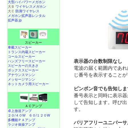
大型ハイパワーメガホン
大Ｂ
ワイヤレスメガホン
大Ｃ
防滴ワイヤレス
メガホン拡声器レンタル
拡声器.jp
スピーカー
車載スピーカー
トランス内蔵スピーカー
コールスピーカー
表示器の台数制限なし
ハンズフリースピーカー
スピーカーの大きさ
電波の届く範囲内であれ
ボックススピーカー
じ番号を表示することが
アナウンスマシン
メッセージマシン
ネットカメラ用スピーカー
ピンポン音でも告知しま
番号表示と同時に表示器
して告知します。呼び出
ＡＣアンプ
す。
卓上放送アンプ
２０/４０W
６０/１２０W
多機能ＰＡアンプ
バリアフリーユニバーサ
ラジオ体操アンプ