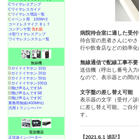
Cワイヤレスアンプ
Cワイヤレスガイド
C
ワイヤレス増設一覧
C
イベント用 100W×2
コードレスマイク ＢＬＴ
コンデンサ型
売れ筋
病院待合室に適した受付
小型ワイヤレスアンプ
ワイヤレスシステム一覧
待合室の患者さんにやさ
行や飲食店などの効率化
無線通信で配線工事不要
無線機
D
ガイドイヤホン 10台
送信機（呼出し番号入力
D
ガイドイヤホン 20台
なので、表示器との間の
D
ガイドイヤホン 50台
D
ガイドイヤホン100台
D
飛び声るんです3A
文字盤の差し替え可能
D
飛び声るんです3B
D
飛び声るんです3C
表示器の文字（受付／診
業務用無線(400MHz)
に差し替え可能。ご自分
汎用トランシーバー
す。
電源機器
【2021.6.1 追記】
正弦波インバーター