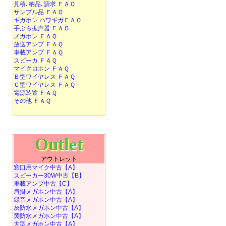
見積､納品､請求 ＦＡＱ
サンプル品 ＦＡＱ
ギガホン パワギガＦＡＱ
手ぶら拡声器 ＦＡＱ
メガホン ＦＡＱ
放送アンプ ＦＡＱ
車載アンプ ＦＡＱ
スピーカ ＦＡＱ
マイクロホン ＦＡＱ
Ｂ型ワイヤレス ＦＡＱ
Ｃ型ワイヤレス ＦＡＱ
電源装置 ＦＡＱ
その他 ＦＡＱ
Outlet
アウトレット
窓口用マイク中古【A】
スピーカー30W中古【B】
車載アンプ中古【C】
肩掛メガホン中古【A】
録音メガホン中古【A】
灰防水メガホン中古【A】
黄防水メガホン中古【A】
大型メガホン中古【A】