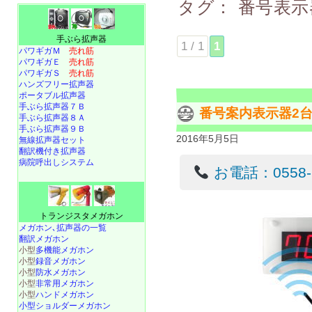
タグ：
番号表示
手ぶら拡声器
1 / 1
1
パワギガＭ
売れ筋
パワギガＥ
売れ筋
パワギガＳ
売れ筋
ハンズフリー拡声器
ポータブル拡声器
手ぶら拡声器７Ｂ
番号案内表示器2
手ぶら拡声器８Ａ
手ぶら拡声器９Ｂ
2016年5月5日
無線拡声器セット
翻訳機付き拡声器
病院呼出しシステム
お電話：0558-22
トランジスタメガホン
メガホン､拡声器の一覧
翻訳メガホン
小型
多機能メガホン
小型
録音メガホン
小型
防水メガホン
小型
非常用メガホン
小型
ハンドメガホン
小型ショルダーメガホン