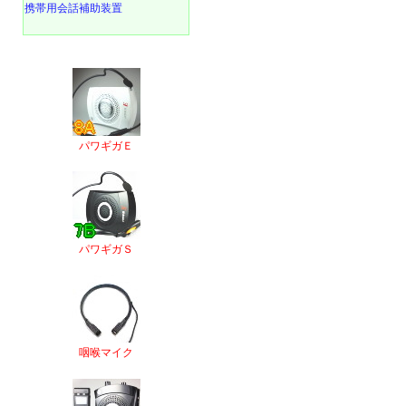
携帯用会話補助装置
パワギガＥ
パワギガＳ
咽喉マイク