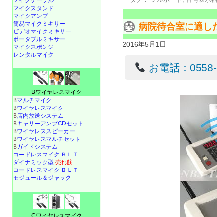
マイクケーブル
マイクスタンド
マイクアンプ
簡易マイクミキサー
病院待合室に適し
ビデオマイクミキサー
ポータブルミキサー
2016年5月1日
マイクスポンジ
レンタルマイク
お電話：0558-22
Bワイヤレスマイク
B
マルチマイク
B
ワイヤレスマイク
B
店内放送システム
B
キャリーアンプCDセット
B
ワイヤレススピーカー
B
ワイヤレスマルチセット
B
ガイドシステム
コードレスマイク ＢＬＴ
ダイナミック型
売れ筋
コードレスマイク ＢＬＴ
モジュール＆ジャック
Cワイヤレスマイク