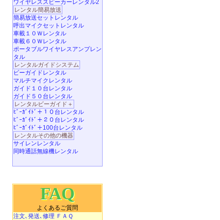
ワイヤレススピーカーレンタル2
レンタル簡易放送
簡易放送セットレンタル
呼出マイクセットレンタル
車載１０Ｗレンタル
車載６０Ｗレンタル
ポータブルワイヤレスアンプレン
タル
レンタルガイドシステム
ビーガイドレンタル
マルチマイクレンタル
ガイド１０台レンタル
ガイド５０台レンタル
レンタルビーガイド＋
ﾋﾞｰｶﾞｲﾄﾞ＋１０台レンタル
ﾋﾞｰｶﾞｲﾄﾞ＋２０台レンタル
ﾋﾞｰｶﾞｲﾄﾞ＋100台レンタル
レンタルその他の機器
サイレンレンタル
同時通話無線機レンタル
FAQ
よくあるご質問
注文､発送､修理 ＦＡＱ