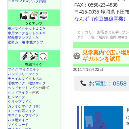
６０/１２０wアンプ詳細
FAX：0558-23-4838
〒415-0035 静岡県下田市
なんず（南豆無線電機）
ＤＣアンプ
車用マイクセット１２Ｖ
カテゴリ：
お客さまの声
,
サ
車用マイクセット２４Ｖ
タグ：
工場
,
工場見学
,
案内
,
機械音
船舶用アンプ２４Ｖ
選挙カー用 車載アンプ
見学案内で広い場
ギガホンを試用
有線マイク
2011年12月23日
マイク マイクロホン
ハンズフリーマイク
チャイムマイク＆ベル
お電話：0558-22
咽喉マイク・喉頭マイク
ヘッドセットマイク
分離式
ヘッドマイク
一体式
ピンマイク
クリップマイク
カラオケマイク（白）
エコー内蔵マイク
デスクトップマイク
バス用マイク
マイクコード