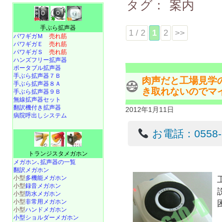
タグ：
案内
手ぶら拡声器
1 / 2
1
2
>>
パワギガＭ
売れ筋
パワギガＥ
売れ筋
パワギガＳ
売れ筋
ハンズフリー拡声器
ポータブル拡声器
手ぶら拡声器７Ｂ
肉声だと工場見学
手ぶら拡声器８Ａ
き取れないのでマ
手ぶら拡声器９Ｂ
無線拡声器セット
翻訳機付き拡声器
2012年1月11日
病院呼出しシステム
お電話：0558-22
トランジスタメガホン
メガホン､拡声器の一覧
翻訳メガホン
小型
多機能メガホン
小型
録音メガホン
小型
防水メガホン
小型
非常用メガホン
小型
ハンドメガホン
小型ショルダーメガホン