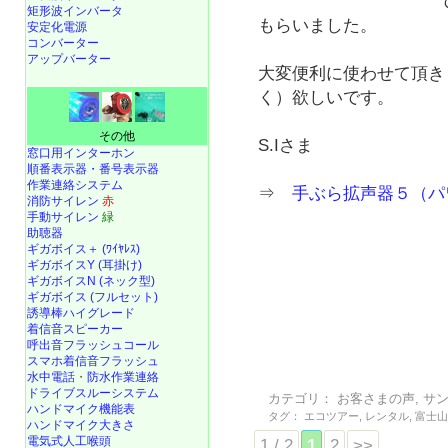
矩形波インバータ
もらいました。
安定化電源
コンバーター
アップバーター
大変便利に使わせて頂き
く）欲しいです。
その他
S.Iさま
窓口用インターホン
順番表示器・番号表示器
作業連絡システム
⇒
手ぶら拡声器５（パ
消防サイレン
赤
手動サイレン
緑
助聴器
ギガボイス＋ (ﾜｲﾔﾚｽ)
ギガボイスY (耳掛け)
ギガボイスN (ネック型)
ギガボイス (フルセット)
誘導棒ハイグレード
着信音スピーカー
呼出音フラッシュコール
スマホ着信音フラッシュ
水中電話
・
防水作業連絡
ドライブスルーシステム
カテゴリ：
お客さまの声
,
サ
ハンドマイク機能表
タグ：
エコツアー
,
レンタル
,
富士
ハンドマイク大きさ
電気式人工喉頭
1 / 2
1
2
>>