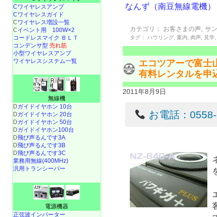
なんず（南豆無線電機）
Cワイヤレスアンプ
Cワイヤレスガイド
C
ワイヤレス増設一覧
カテゴリ：
お客さまの声
,
サ
C
イベント用 100W×2
タグ：
ハウリング
,
案内
,
肉声
,
見学
コードレスマイク ＢＬＴ
コンデンサ型
売れ筋
小型ワイヤレスアンプ
ワイヤレスシステム一覧
エコツアーで富士
有料レンタルを申
2011年8月9日
無線機
D
ガイドイヤホン 10台
お電話：0558-22
D
ガイドイヤホン 20台
D
ガイドイヤホン 50台
D
ガイドイヤホン100台
D
飛び声るんです3A
D
飛び声るんです3B
D
飛び声るんです3C
業務用無線(400MHz)
汎用トランシーバー
電源機器
正弦波インバーター