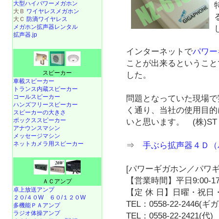
大型ハイパワーメガホン
大Ｂ
ワイヤレスメガホン
大Ｃ
防滴ワイヤレス
メガホン拡声器レンタル
拡声器.jp
インターネットで
パワー
ことが出来るということ
スピーカー
した。
車載スピーカー
トランス内蔵スピーカー
コールスピーカー
問題となっていた現場で
ハンズフリースピーカー
く通り、当社の使用目的
スピーカーの大きさ
ボックススピーカー
いと思います。 (株)ST
アナウンスマシン
メッセージマシン
ネットカメラ用スピーカー
⇒
手ぶら拡声器４Ｄ（
[パワーギガホン／パワギ
【営業時間】平日9:00-17
ＡＣアンプ
卓上放送アンプ
【定 休 日】日曜・祝日・
２０/４０W
６０/１２０W
TEL：0558-22-2446(
多機能ＰＡアンプ
ラジオ体操アンプ
TEL：0558-22-2421(代)