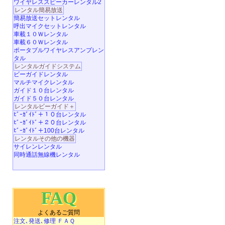
ワイヤレススピーカーレンタル2
レンタル簡易放送
簡易放送セットレンタル
呼出マイクセットレンタル
車載１０Ｗレンタル
車載６０Ｗレンタル
ポータブルワイヤレスアンプレン
タル
レンタルガイドシステム
ビーガイドレンタル
マルチマイクレンタル
ガイド１０台レンタル
ガイド５０台レンタル
レンタルビーガイド＋
ﾋﾞｰｶﾞｲﾄﾞ＋１０台レンタル
ﾋﾞｰｶﾞｲﾄﾞ＋２０台レンタル
ﾋﾞｰｶﾞｲﾄﾞ＋100台レンタル
レンタルその他の機器
サイレンレンタル
同時通話無線機レンタル
FAQ
よくあるご質問
注文､発送､修理 ＦＡＱ