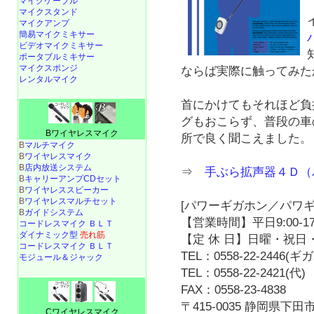
マイクケーブル
マイクスタンド
マイクアンプ
簡易マイクミキサー
ビデオマイクミキサー
ポータブルミキサー
マイクスポンジ
ならば実際に触ってみた
レンタルマイク
首にかけてもそれほど負
グもおこらず、普段の車
Bワイヤレスマイク
所で良く聞こえました。
B
マルチマイク
B
ワイヤレスマイク
B
店内放送システム
⇒
手ぶら拡声器４Ｄ（
B
キャリーアンプCDセット
B
ワイヤレススピーカー
B
ワイヤレスマルチセット
[パワーギガホン／パワギ
B
ガイドシステム
【営業時間】平日9:00-17
コードレスマイク ＢＬＴ
ダイナミック型
売れ筋
【定 休 日】日曜・祝日・
コードレスマイク ＢＬＴ
TEL：0558-22-2446(
モジュール＆ジャック
TEL：0558-22-2421(代)
FAX：0558-23-4838
〒415-0035 静岡県下田市
Cワイヤレスマイク