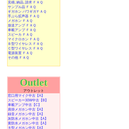
見積､納品､請求 ＦＡＱ
サンプル品 ＦＡＱ
ギガホン パワギガＦＡＱ
手ぶら拡声器 ＦＡＱ
メガホン ＦＡＱ
放送アンプ ＦＡＱ
車載アンプ ＦＡＱ
スピーカ ＦＡＱ
マイクロホン ＦＡＱ
Ｂ型ワイヤレス ＦＡＱ
Ｃ型ワイヤレス ＦＡＱ
電源装置 ＦＡＱ
その他 ＦＡＱ
Outlet
アウトレット
窓口用マイク中古【A】
スピーカー30W中古【B】
車載アンプ中古【C】
肩掛メガホン中古【A】
録音メガホン中古【A】
灰防水メガホン中古【A】
黄防水メガホン中古【A】
大型メガホン中古【A】