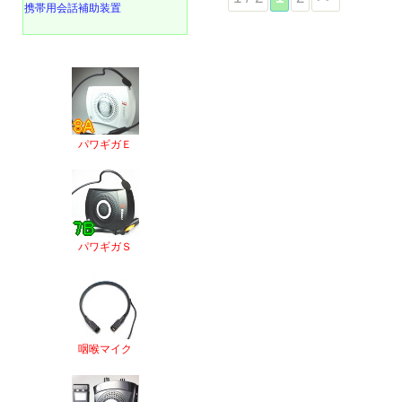
携帯用会話補助装置
パワギガＥ
パワギガＳ
咽喉マイク