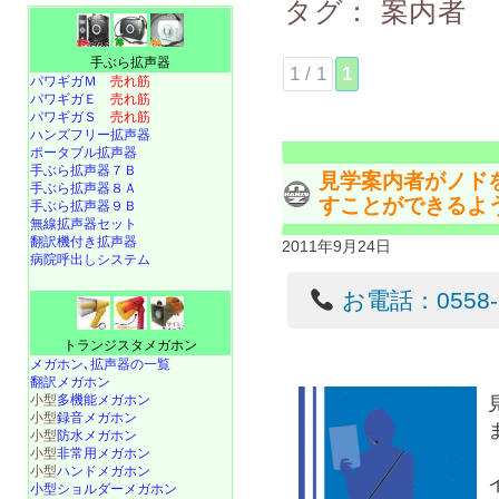
タグ：
案内者
手ぶら拡声器
1 / 1
1
パワギガＭ
売れ筋
パワギガＥ
売れ筋
パワギガＳ
売れ筋
ハンズフリー拡声器
ポータブル拡声器
手ぶら拡声器７Ｂ
見学案内者がノド
手ぶら拡声器８Ａ
すことができるよ
手ぶら拡声器９Ｂ
無線拡声器セット
翻訳機付き拡声器
2011年9月24日
病院呼出しシステム
お電話：0558-22
トランジスタメガホン
メガホン､拡声器の一覧
翻訳メガホン
小型
多機能メガホン
小型
録音メガホン
小型
防水メガホン
小型
非常用メガホン
小型
ハンドメガホン
小型ショルダーメガホン