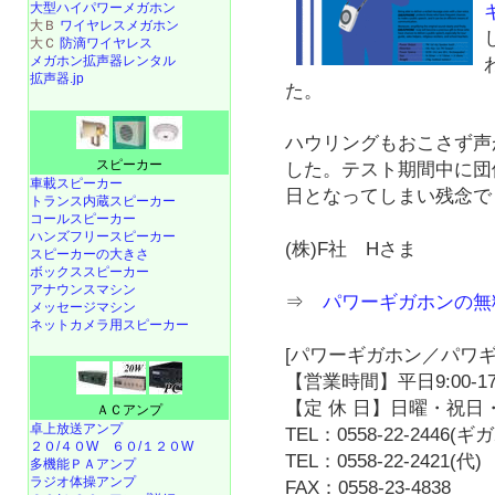
大型ハイパワーメガホン
大Ｂ
ワイヤレスメガホン
大Ｃ
防滴ワイヤレス
メガホン拡声器レンタル
拡声器.jp
た。
ハウリングもおこさず声
スピーカー
した。テスト期間中に団
車載スピーカー
日となってしまい残念で
トランス内蔵スピーカー
コールスピーカー
ハンズフリースピーカー
(株)F社 Hさま
スピーカーの大きさ
ボックススピーカー
アナウンスマシン
⇒
パワーギガホンの無
メッセージマシン
ネットカメラ用スピーカー
[パワーギガホン／パワギ
【営業時間】平日9:00-17
【定 休 日】日曜・祝日・
ＡＣアンプ
卓上放送アンプ
TEL：0558-22-2446(
２０/４０W
６０/１２０W
TEL：0558-22-2421(代)
多機能ＰＡアンプ
ラジオ体操アンプ
FAX：0558-23-4838