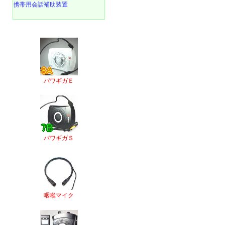
携帯用会話補助装置
パワギガＥ
パワギガＳ
咽喉マイク