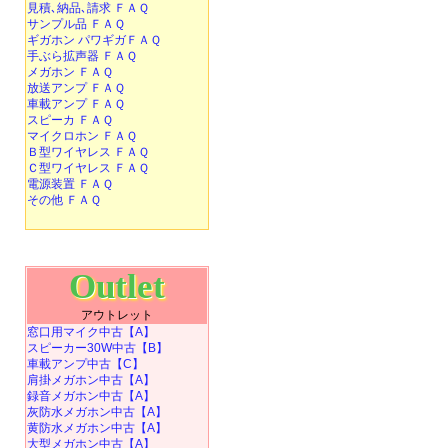
見積､納品､請求 ＦＡＱ
サンプル品 ＦＡＱ
ギガホン パワギガＦＡＱ
手ぶら拡声器 ＦＡＱ
メガホン ＦＡＱ
放送アンプ ＦＡＱ
車載アンプ ＦＡＱ
スピーカ ＦＡＱ
マイクロホン ＦＡＱ
Ｂ型ワイヤレス ＦＡＱ
Ｃ型ワイヤレス ＦＡＱ
電源装置 ＦＡＱ
その他 ＦＡＱ
Outlet
アウトレット
窓口用マイク中古【A】
スピーカー30W中古【B】
車載アンプ中古【C】
肩掛メガホン中古【A】
録音メガホン中古【A】
灰防水メガホン中古【A】
黄防水メガホン中古【A】
大型メガホン中古【A】