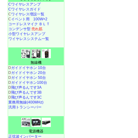
Cワイヤレスアンプ
Cワイヤレスガイド
C
ワイヤレス増設一覧
C
イベント用 100W×2
コードレスマイク ＢＬＴ
コンデンサ型
売れ筋
小型ワイヤレスアンプ
ワイヤレスシステム一覧
無線機
D
ガイドイヤホン 10台
D
ガイドイヤホン 20台
D
ガイドイヤホン 50台
D
ガイドイヤホン100台
D
飛び声るんです3A
D
飛び声るんです3B
D
飛び声るんです3C
業務用無線(400MHz)
汎用トランシーバー
電源機器
正弦波インバーター