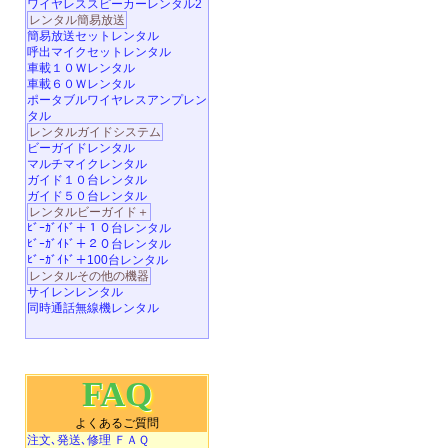
ワイヤレススピーカーレンタル2
レンタル簡易放送
簡易放送セットレンタル
呼出マイクセットレンタル
車載１０Ｗレンタル
車載６０Ｗレンタル
ポータブルワイヤレスアンプレン
タル
レンタルガイドシステム
ビーガイドレンタル
マルチマイクレンタル
ガイド１０台レンタル
ガイド５０台レンタル
レンタルビーガイド＋
ﾋﾞｰｶﾞｲﾄﾞ＋１０台レンタル
ﾋﾞｰｶﾞｲﾄﾞ＋２０台レンタル
ﾋﾞｰｶﾞｲﾄﾞ＋100台レンタル
レンタルその他の機器
サイレンレンタル
同時通話無線機レンタル
FAQ
よくあるご質問
注文､発送､修理 ＦＡＱ