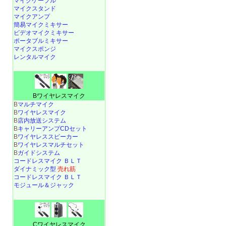
マイクケーブル
マイクスタンド
マイクアンプ
簡易マイクミキサー
ビデオマイクミキサー
ポータブルミキサー
マイクスポンジ
レンタルマイク
Bワイヤレスマイク
B
マルチマイク
B
ワイヤレスマイク
B
店内放送システム
B
キャリーアンプCDセット
B
ワイヤレススピーカー
B
ワイヤレスマルチセット
B
ガイドシステム
コードレスマイク ＢＬＴ
ダイナミック型
売れ筋
コードレスマイク ＢＬＴ
モジュール＆ジャック
Cワイヤレスマイク