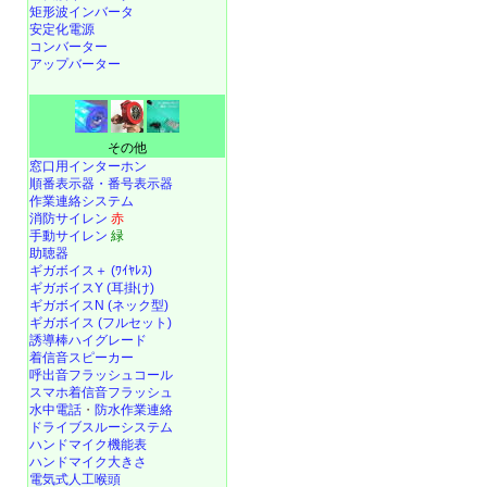
矩形波インバータ
安定化電源
コンバーター
アップバーター
その他
窓口用インターホン
順番表示器・番号表示器
作業連絡システム
消防サイレン
赤
手動サイレン
緑
助聴器
ギガボイス＋ (ﾜｲﾔﾚｽ)
ギガボイスY (耳掛け)
ギガボイスN (ネック型)
ギガボイス (フルセット)
誘導棒ハイグレード
着信音スピーカー
呼出音フラッシュコール
スマホ着信音フラッシュ
水中電話
・
防水作業連絡
ドライブスルーシステム
ハンドマイク機能表
ハンドマイク大きさ
電気式人工喉頭