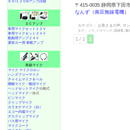
６０/１２０wアンプ詳細
〒415-0035 静岡県下田市
なんず（南豆無線電機）
ＤＣアンプ
カテゴリ：
お客さまの声
,
サ
車用マイクセット１２Ｖ
タグ：
ノド
,
ハウリング
,
団体客
,
案
車用マイクセット２４Ｖ
船舶用アンプ２４Ｖ
1 / 1
1
選挙カー用 車載アンプ
有線マイク
マイク マイクロホン
ハンズフリーマイク
チャイムマイク＆ベル
咽喉マイク・喉頭マイク
ヘッドセットマイク
分離式
ヘッドマイク
一体式
ピンマイク
クリップマイク
カラオケマイク（白）
エコー内蔵マイク
デスクトップマイク
バス用マイク
マイクコード