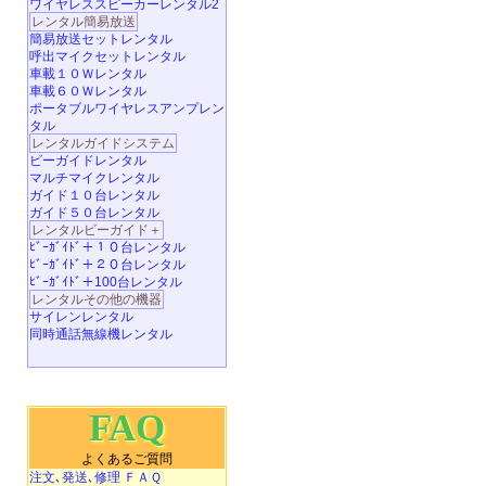
ワイヤレススピーカーレンタル2
レンタル簡易放送
簡易放送セットレンタル
呼出マイクセットレンタル
車載１０Ｗレンタル
車載６０Ｗレンタル
ポータブルワイヤレスアンプレン
タル
レンタルガイドシステム
ビーガイドレンタル
マルチマイクレンタル
ガイド１０台レンタル
ガイド５０台レンタル
レンタルビーガイド＋
ﾋﾞｰｶﾞｲﾄﾞ＋１０台レンタル
ﾋﾞｰｶﾞｲﾄﾞ＋２０台レンタル
ﾋﾞｰｶﾞｲﾄﾞ＋100台レンタル
レンタルその他の機器
サイレンレンタル
同時通話無線機レンタル
FAQ
よくあるご質問
注文､発送､修理 ＦＡＱ