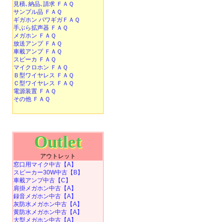
見積､納品､請求 ＦＡＱ
サンプル品 ＦＡＱ
ギガホン パワギガＦＡＱ
手ぶら拡声器 ＦＡＱ
メガホン ＦＡＱ
放送アンプ ＦＡＱ
車載アンプ ＦＡＱ
スピーカ ＦＡＱ
マイクロホン ＦＡＱ
Ｂ型ワイヤレス ＦＡＱ
Ｃ型ワイヤレス ＦＡＱ
電源装置 ＦＡＱ
その他 ＦＡＱ
Outlet
アウトレット
窓口用マイク中古【A】
スピーカー30W中古【B】
車載アンプ中古【C】
肩掛メガホン中古【A】
録音メガホン中古【A】
灰防水メガホン中古【A】
黄防水メガホン中古【A】
大型メガホン中古【A】