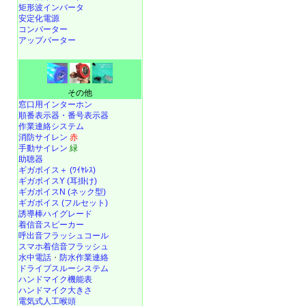
矩形波インバータ
安定化電源
コンバーター
アップバーター
その他
窓口用インターホン
順番表示器・番号表示器
作業連絡システム
消防サイレン
赤
手動サイレン
緑
助聴器
ギガボイス＋ (ﾜｲﾔﾚｽ)
ギガボイスY (耳掛け)
ギガボイスN (ネック型)
ギガボイス (フルセット)
誘導棒ハイグレード
着信音スピーカー
呼出音フラッシュコール
スマホ着信音フラッシュ
水中電話
・
防水作業連絡
ドライブスルーシステム
ハンドマイク機能表
ハンドマイク大きさ
電気式人工喉頭