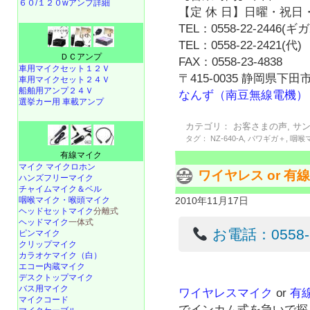
６０/１２０wアンプ詳細
【定 休 日】日曜・祝日・
TEL：0558-22-2446(
TEL：0558-22-2421(代)
ＤＣアンプ
FAX：0558-23-4838
車用マイクセット１２Ｖ
〒415-0035 静岡県下田市
車用マイクセット２４Ｖ
船舶用アンプ２４Ｖ
なんず（南豆無線電機）
選挙カー用 車載アンプ
カテゴリ：
お客さまの声
,
サ
タグ：
NZ-640-A
,
パワギガ＋
,
咽喉
有線マイク
マイク マイクロホン
ワイヤレス or 
ハンズフリーマイク
チャイムマイク＆ベル
咽喉マイク・喉頭マイク
2010年11月17日
ヘッドセットマイク
分離式
ヘッドマイク
一体式
お電話：0558-22
ピンマイク
クリップマイク
カラオケマイク（白）
エコー内蔵マイク
デスクトップマイク
バス用マイク
ワイヤレスマイク
or
有
マイクコード
でインカム式を急いで探