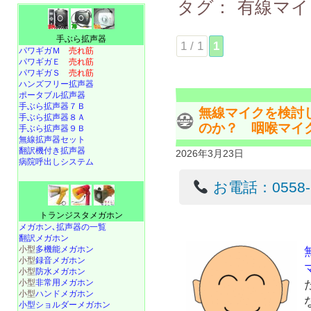
タグ：
有線マイ
手ぶら拡声器
1 / 1
1
パワギガＭ
売れ筋
パワギガＥ
売れ筋
パワギガＳ
売れ筋
ハンズフリー拡声器
ポータブル拡声器
手ぶら拡声器７Ｂ
無線マイクを検討
手ぶら拡声器８Ａ
のか？ 咽喉マイ
手ぶら拡声器９Ｂ
無線拡声器セット
翻訳機付き拡声器
2026年3月23日
病院呼出しシステム
お電話：0558-22
トランジスタメガホン
メガホン､拡声器の一覧
翻訳メガホン
小型
多機能メガホン
小型
録音メガホン
小型
防水メガホン
小型
非常用メガホン
小型
ハンドメガホン
小型ショルダーメガホン