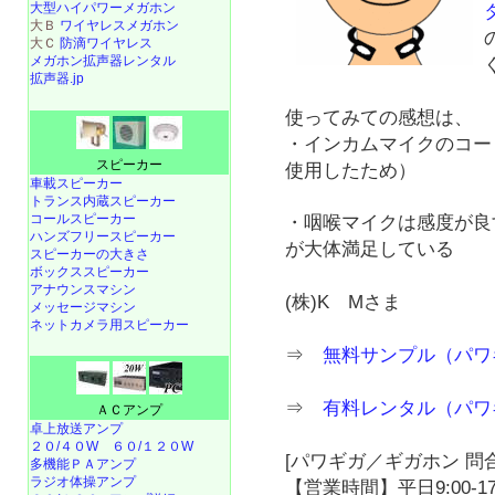
大型ハイパワーメガホン
大Ｂ
ワイヤレスメガホン
大Ｃ
防滴ワイヤレス
メガホン拡声器レンタル
拡声器.jp
使ってみての感想は、
・インカムマイクのコー
スピーカー
使用したため）
車載スピーカー
トランス内蔵スピーカー
コールスピーカー
・咽喉マイクは感度が良
ハンズフリースピーカー
が大体満足している
スピーカーの大きさ
ボックススピーカー
アナウンスマシン
(株)K Mさま
メッセージマシン
ネットカメラ用スピーカー
⇒
無料サンプル（パワ
⇒
有料レンタル（パワ
ＡＣアンプ
卓上放送アンプ
２０/４０W
６０/１２０W
[パワギガ／ギガホン 問合
多機能ＰＡアンプ
ラジオ体操アンプ
【営業時間】平日9:00-17