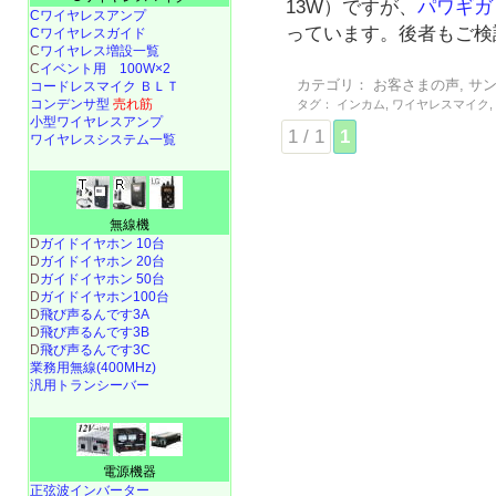
13W）ですが、
パワギガ
Cワイヤレスアンプ
っています。後者もご検
Cワイヤレスガイド
C
ワイヤレス増設一覧
C
イベント用 100W×2
カテゴリ：
お客さまの声
,
サ
コードレスマイク ＢＬＴ
コンデンサ型
売れ筋
タグ：
インカム
,
ワイヤレスマイク
小型ワイヤレスアンプ
1 / 1
1
ワイヤレスシステム一覧
無線機
D
ガイドイヤホン 10台
D
ガイドイヤホン 20台
D
ガイドイヤホン 50台
D
ガイドイヤホン100台
D
飛び声るんです3A
D
飛び声るんです3B
D
飛び声るんです3C
業務用無線(400MHz)
汎用トランシーバー
電源機器
正弦波インバーター