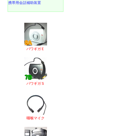
携帯用会話補助装置
パワギガＥ
パワギガＳ
咽喉マイク