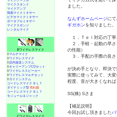
マイクケーブル
マイクスタンド
ました。
マイクアンプ
簡易マイクミキサー
ビデオマイクミキサー
なんずホームページ
にて
ポータブルミキサー
ギガホン
を知りました。
マイクスポンジ
レンタルマイク
１．Ｔｅｌ対応の丁寧
２．手軽・起動の早さ
の性能）
Bワイヤレスマイク
B
マルチマイク
３．手配の手際の良さ
B
ワイヤレスマイク
B
店内放送システム
B
キャリーアンプCDセット
が決め手となり、即決で
B
ワイヤレススピーカー
実際に使ってみて、大変
B
ワイヤレスマルチセット
B
ガイドシステム
程度、音が大きくなれば
コードレスマイク ＢＬＴ
ダイナミック型
売れ筋
コードレスマイク ＢＬＴ
SS(株) Sさま
モジュール＆ジャック
【補足説明】
今回お試し頂きました
パ
Cワイヤレスマイク