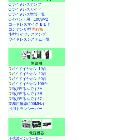
Cワイヤレスアンプ
Cワイヤレスガイド
C
ワイヤレス増設一覧
C
イベント用 100W×2
コードレスマイク ＢＬＴ
コンデンサ型
売れ筋
小型ワイヤレスアンプ
ワイヤレスシステム一覧
無線機
D
ガイドイヤホン 10台
D
ガイドイヤホン 20台
D
ガイドイヤホン 50台
D
ガイドイヤホン100台
D
飛び声るんです3A
D
飛び声るんです3B
D
飛び声るんです3C
業務用無線(400MHz)
汎用トランシーバー
電源機器
正弦波インバーター