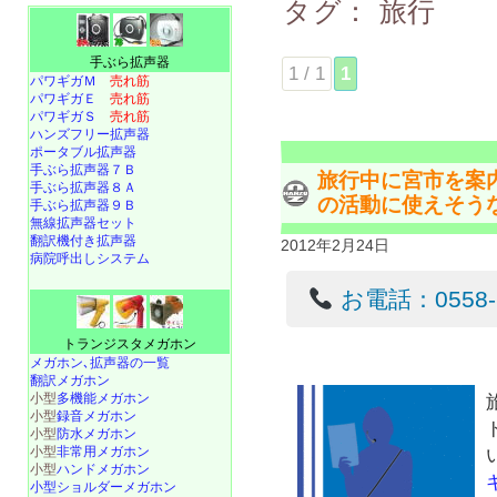
タグ：
旅行
手ぶら拡声器
1 / 1
1
パワギガＭ
売れ筋
パワギガＥ
売れ筋
パワギガＳ
売れ筋
ハンズフリー拡声器
ポータブル拡声器
手ぶら拡声器７Ｂ
旅行中に宮市を案
手ぶら拡声器８Ａ
の活動に使えそう
手ぶら拡声器９Ｂ
無線拡声器セット
翻訳機付き拡声器
2012年2月24日
病院呼出しシステム
お電話：0558-22
トランジスタメガホン
メガホン､拡声器の一覧
翻訳メガホン
小型
多機能メガホン
小型
録音メガホン
小型
防水メガホン
小型
非常用メガホン
小型
ハンドメガホン
小型ショルダーメガホン