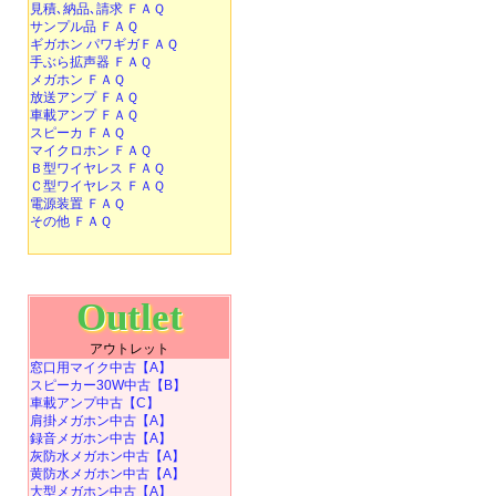
見積､納品､請求 ＦＡＱ
サンプル品 ＦＡＱ
ギガホン パワギガＦＡＱ
手ぶら拡声器 ＦＡＱ
メガホン ＦＡＱ
放送アンプ ＦＡＱ
車載アンプ ＦＡＱ
スピーカ ＦＡＱ
マイクロホン ＦＡＱ
Ｂ型ワイヤレス ＦＡＱ
Ｃ型ワイヤレス ＦＡＱ
電源装置 ＦＡＱ
その他 ＦＡＱ
Outlet
アウトレット
窓口用マイク中古【A】
スピーカー30W中古【B】
車載アンプ中古【C】
肩掛メガホン中古【A】
録音メガホン中古【A】
灰防水メガホン中古【A】
黄防水メガホン中古【A】
大型メガホン中古【A】