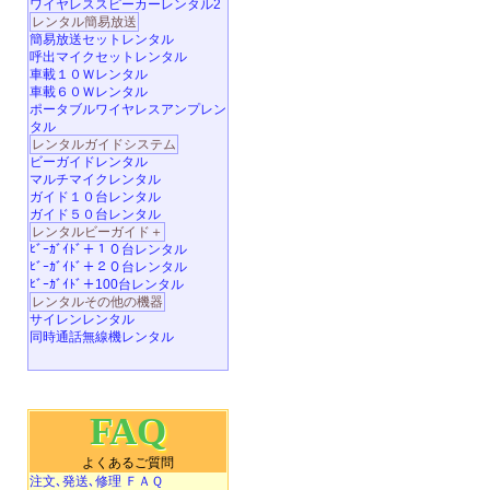
ワイヤレススピーカーレンタル2
レンタル簡易放送
簡易放送セットレンタル
呼出マイクセットレンタル
車載１０Ｗレンタル
車載６０Ｗレンタル
ポータブルワイヤレスアンプレン
タル
レンタルガイドシステム
ビーガイドレンタル
マルチマイクレンタル
ガイド１０台レンタル
ガイド５０台レンタル
レンタルビーガイド＋
ﾋﾞｰｶﾞｲﾄﾞ＋１０台レンタル
ﾋﾞｰｶﾞｲﾄﾞ＋２０台レンタル
ﾋﾞｰｶﾞｲﾄﾞ＋100台レンタル
レンタルその他の機器
サイレンレンタル
同時通話無線機レンタル
FAQ
よくあるご質問
注文､発送､修理 ＦＡＱ