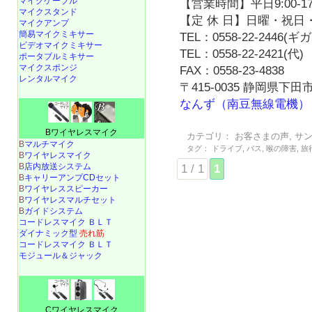
マイクケーブル
【営業時間】平日9:00-17
マイクスタンド
【定 休 日】日曜・祝日・
マイクアンプ
簡易マイクミキサー
TEL：0558-22-2446(
ビデオマイクミキサー
TEL：0558-22-2421(代)
ポータブルミキサー
マイクスポンジ
FAX：0558-23-4838
レンタルマイク
〒415-0035 静岡県下田市
なんず（南豆無線電機）
Bワイヤレスマイク
カテゴリ：
お客さまの声
,
サ
B
マルチマイク
タグ：
ドライブ
,
バス
,
喉の障害
,
旅
B
ワイヤレスマイク
B
店内放送システム
1 / 1
1
B
キャリーアンプCDセット
B
ワイヤレススピーカー
B
ワイヤレスマルチセット
B
ガイドシステム
コードレスマイク ＢＬＴ
ダイナミック型
売れ筋
コードレスマイク ＢＬＴ
モジュール＆ジャック
Cワイヤレスマイク