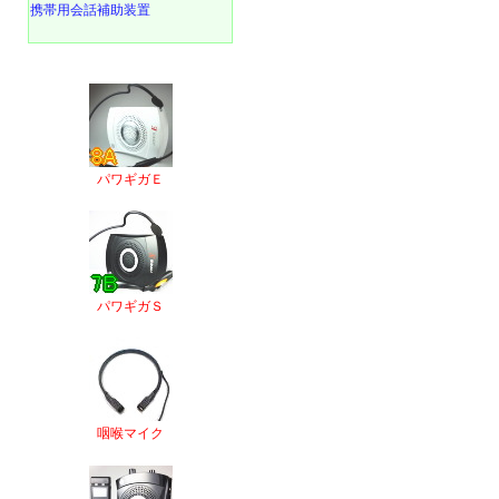
携帯用会話補助装置
パワギガＥ
パワギガＳ
咽喉マイク