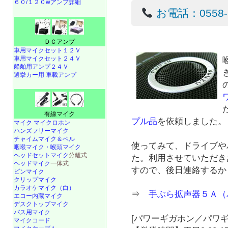
６０/１２０wアンプ詳細
お電話：0558-22
ＤＣアンプ
車用マイクセット１２Ｖ
車用マイクセット２４Ｖ
船舶用アンプ２４Ｖ
選挙カー用 車載アンプ
有線マイク
プル品
を依頼しました。
マイク マイクロホン
ハンズフリーマイク
チャイムマイク＆ベル
使ってみて、ドライブや
咽喉マイク・喉頭マイク
ヘッドセットマイク
分離式
た。利用させていただき
ヘッドマイク
一体式
すので、後日連絡するか
ピンマイク
クリップマイク
カラオケマイク（白）
⇒
手ぶら拡声器５Ａ（
エコー内蔵マイク
デスクトップマイク
バス用マイク
[パワーギガホン／パワギ
マイクコード