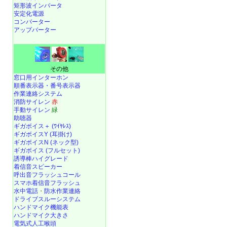
矩形波インバータ
安定化電源
コンバーター
アップバーター
その他
窓口用インターホン
順番表示器・番号表示器
作業連絡システム
消防サイレン
赤
手動サイレン
緑
助聴器
ギガボイス＋ (ﾜｲﾔﾚｽ)
ギガボイスY (耳掛け)
ギガボイスN (ネック型)
ギガボイス (フルセット)
誘導棒ハイグレード
着信音スピーカー
呼出音フラッシュコール
スマホ着信音フラッシュ
水中電話
・
防水作業連絡
ドライブスルーシステム
ハンドマイク機能表
ハンドマイク大きさ
電気式人工喉頭