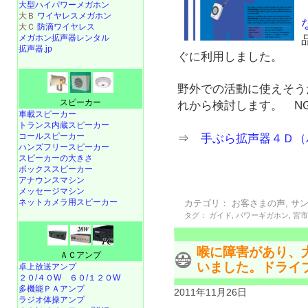
大型ハイパワーメガホン
大Ｂ
ワイヤレスメガホン
大Ｃ
防滴ワイヤレス
メガホン拡声器レンタル
拡声器.jp
ぐに利用しました。
野外での活動に使えそう
スピーカー
れから検討します。 N
車載スピーカー
トランス内蔵スピーカー
コールスピーカー
⇒
手ぶら拡声器４Ｄ（
ハンズフリースピーカー
スピーカーの大きさ
ボックススピーカー
アナウンスマシン
メッセージマシン
ネットカメラ用スピーカー
カテゴリ：
お客さまの声
,
サ
タグ：
ガイド
,
パワーギガホン
,
宮
喉に障害があり、
ＡＣアンプ
いました。ドライ
卓上放送アンプ
２０/４０W
６０/１２０W
多機能ＰＡアンプ
2011年11月26日
ラジオ体操アンプ