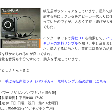
紙芝居ボランティアをしています。屋外で
演する時にラジカセをスピーカー代わりに
っていたのですが、大きくて持ち運びが大
でした。
インターネットで
貴社ＨＰ
を検索して、
パ
ギガ＋の無料サンプル
を知り、申し込みま
た。購入するに当たり、事前に対象物の品
等を確かめられるのが良いですね。
音量も音質も十分ですので、購入を予定しています。
＜としよくん＞さま
⇒
手ぶら拡声器５Ａ（パワギガ＋）無料サンプル品の詳細はこちら
[パワーギガホン／パワギガ＋問合先]
【営業時間】平日9:00-17:30
【定 休 日】日曜・祝日・第2･4土曜日
TEL：0558-22-2446(ギガホン専用)