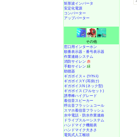
1
矩形波インバータ
安定化電源
コンバーター
アップバーター
その他
窓口用インターホン
順番表示器・番号表示器
作業連絡システム
消防サイレン
赤
手動サイレン
緑
助聴器
ギガボイス＋ (ﾜｲﾔﾚｽ)
ギガボイスY (耳掛け)
ギガボイスN (ネック型)
ギガボイス (フルセット)
誘導棒ハイグレード
着信音スピーカー
呼出音フラッシュコール
スマホ着信音フラッシュ
水中電話
・
防水作業連絡
ドライブスルーシステム
ハンドマイク機能表
ハンドマイク大きさ
電気式人工喉頭