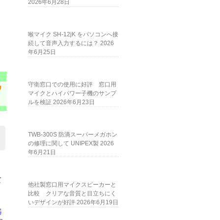
2026年6月28日
喉マイク SH-12jK をパソコンへ接
続して音声入力するには？
2026
年6月25日
守衛窓口での使用に好評 窓口用
ワ
マイクとハイパワー子機のサンプ
ルを検証
2026年6月23日
TWB-300S 防滴スーパーメガホン
の修理に関して UNIPEX製
2026
年6月21日
て
他社製窓口用マイクスピーカーと
比較 クリアな音質と目立ちにく
いデザインが好評
2026年6月19日
器