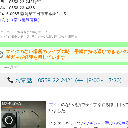
TEL：0558-22-2421(代)
FAX：0558-23-4838
〒415-0035 静岡県下田市東本郷2-1-5
なんず（南豆無線電機）
カテゴリ：
お客さまの声
,
サンプル
タグ：
ボランティア
,
ラジカセ
,
品質
,
持ち運び
,
紙芝居
マイクのない場所のライブの時、手軽に持ち運びできるパ
ギガ＋が好評を博しています
011年7月12日
お電話：0558-22-2421 (平日9:00～17:30)
マイク
のない場所でライブをする際、困っ
いました。
インターネットで
パワギガ＋（手ぶら拡声