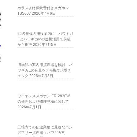
カラスよけ猟銃音付きメガホン
講
TSS007
2026年7月6日
使
変
25名規模の施設案内に パワギガ
EとパワギガMの連携活用で前後
から拡声
2026年7月5日
ワ
し
質
博物館の案内用拡声器を検討 パ
ワギガEの音量をデモ機で現場チ
ェック
2026年7月3日
ワイヤレスメガホン ER-2830W
の修理および修理見積に関して
2026年7月1日
工場内での伝達業務に最適なハン
ズフリー拡声器（パワギガE）