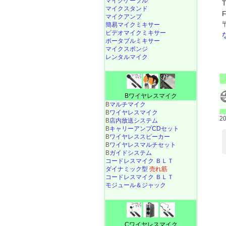
マイクケーブル
マイクスタンド
マイクアンプ
簡易マイクミキサー
ビデオマイクミキサー
ポータブルミキサー
マイクスポンジ
レンタルマイク
Bワイヤレスマイク
B
マルチマイク
B
ワイヤレスマイク
2
B
店内放送システム
B
キャリーアンプCDセット
B
ワイヤレススピーカー
B
ワイヤレスマルチセット
B
ガイドシステム
コードレスマイク ＢＬＴ
ダイナミック型
売れ筋
コードレスマイク ＢＬＴ
モジュール＆ジャック
Cワイヤレスマイク