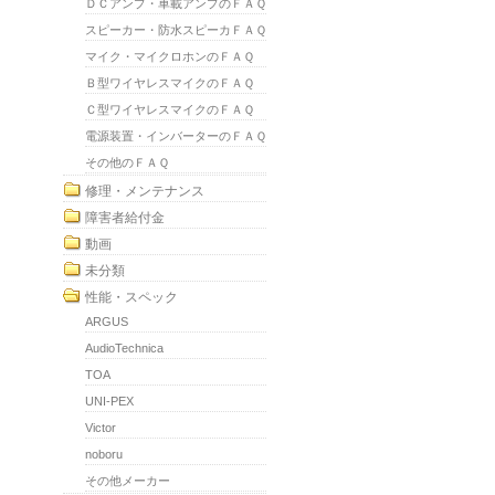
ＤＣアンプ・車載アンプのＦＡＱ
スピーカー・防水スピーカＦＡＱ
マイク・マイクロホンのＦＡＱ
Ｂ型ワイヤレスマイクのＦＡＱ
Ｃ型ワイヤレスマイクのＦＡＱ
電源装置・インバーターのＦＡＱ
その他のＦＡＱ
修理・メンテナンス
障害者給付金
動画
未分類
性能・スペック
ARGUS
AudioTechnica
TOA
UNI-PEX
Victor
noboru
その他メーカー