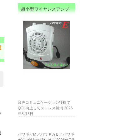
超小型ワイヤレスアンプ
態
音声コミュニケーション獲得で
QOL向上してストレス解消
2026
ら
年8月3日
。
無
パワギガＭ／パワギガＥ／パワギ
し