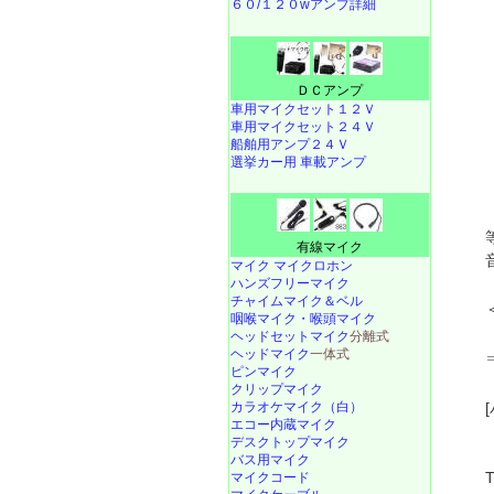
６０/１２０wアンプ詳細
ＤＣアンプ
車用マイクセット１２Ｖ
車用マイクセット２４Ｖ
船舶用アンプ２４Ｖ
選挙カー用 車載アンプ
有線マイク
マイク マイクロホン
ハンズフリーマイク
チャイムマイク＆ベル
咽喉マイク・喉頭マイク
ヘッドセットマイク
分離式
ヘッドマイク
一体式
ピンマイク
クリップマイク
カラオケマイク（白）
エコー内蔵マイク
デスクトップマイク
バス用マイク
マイクコード