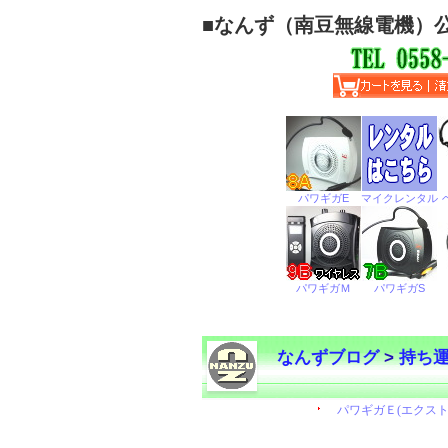
■
なんず（南豆無線電機）
なんずブログ
>
持ち