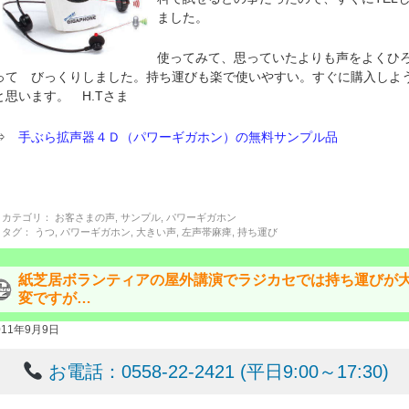
ました。
使ってみて、思っていたよりも声をよくひ
って びっくりしました。持ち運びも楽で使いやすい。すぐに購入しよ
と思います。 H.Tさま
⇒
手ぶら拡声器４Ｄ（パワーギガホン）の無料サンプル品
カテゴリ：
お客さまの声
,
サンプル
,
パワーギガホン
タグ：
うつ
,
パワーギガホン
,
大きい声
,
左声帯麻痺
,
持ち運び
紙芝居ボランティアの屋外講演でラジカセでは持ち運びが
変ですが…
011年9月9日
お電話：0558-22-2421 (平日9:00～17:30)