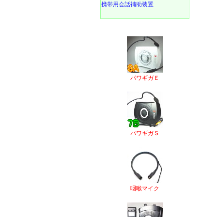
携帯用会話補助装置
パワギガＥ
パワギガＳ
咽喉マイク