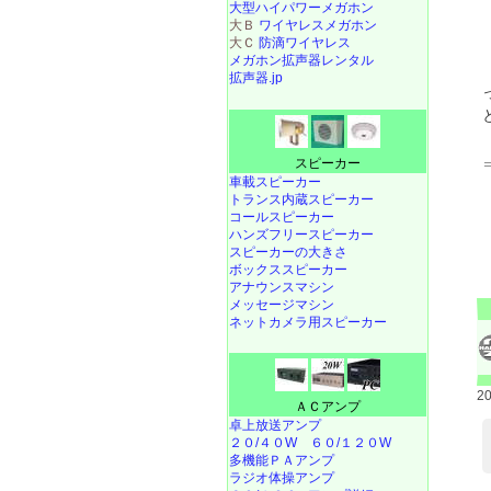
大型ハイパワーメガホン
大Ｂ
ワイヤレスメガホン
大Ｃ
防滴ワイヤレス
メガホン拡声器レンタル
拡声器.jp
スピーカー
車載スピーカー
トランス内蔵スピーカー
コールスピーカー
ハンズフリースピーカー
スピーカーの大きさ
ボックススピーカー
アナウンスマシン
メッセージマシン
ネットカメラ用スピーカー
2
ＡＣアンプ
卓上放送アンプ
２０/４０W
６０/１２０W
多機能ＰＡアンプ
ラジオ体操アンプ