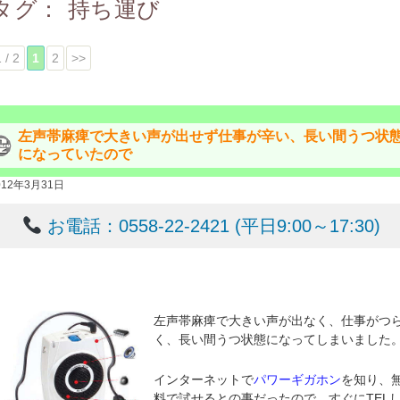
タグ：
持ち運び
 / 2
1
2
>>
左声帯麻痺で大きい声が出せず仕事が辛い、長い間うつ状
になっていたので
012年3月31日
お電話：0558-22-2421 (平日9:00～17:30)
左声帯麻痺で大きい声が出なく、仕事がつ
く、長い間うつ状態になってしまいました
インターネットで
パワーギガホン
を知り、
料で試せるとの事だったので、すぐにTEL