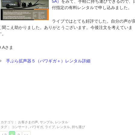
5A）
をみて、手軽に持ち運びできるので、
付指定の有料レンタルで申し込みました。
ライブではとても好評でした。自分の声が
く聞こえ助かりました。ありがとうございます。今後注文を考えていま
す。
O.Aさま
⇒
手ぶら拡声器５（パワギガ＋）レンタル詳細
カテゴリ：
お客さまの声
,
サンプル
,
レンタル
タグ：
コンサート
,
パワギガ
,
ライブ
,
レンタル
,
持ち運び