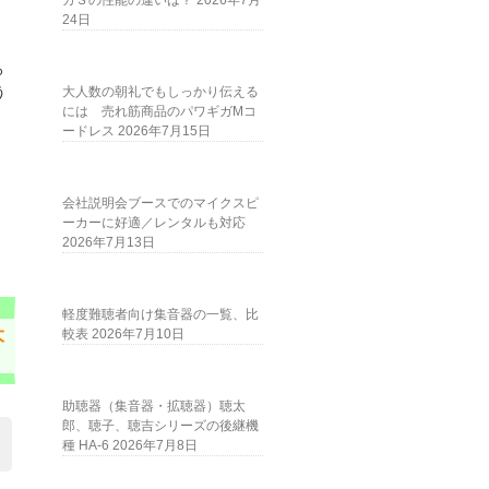
ガＳの性能の違いは？
2026年7月
24日
ろ
う
大人数の朝礼でもしっかり伝える
には 売れ筋商品のパワギガMコ
ードレス
2026年7月15日
会社説明会ブースでのマイクスピ
ーカーに好適／レンタルも対応
2026年7月13日
軽度難聴者向け集音器の一覧、比
大
較表
2026年7月10日
助聴器（集音器・拡聴器）聴太
郎、聴子、聴吉シリーズの後継機
種 HA-6
2026年7月8日