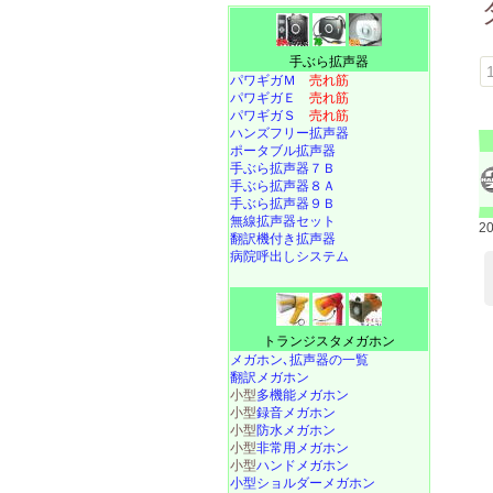
手ぶら拡声器
1
パワギガＭ
売れ筋
パワギガＥ
売れ筋
パワギガＳ
売れ筋
ハンズフリー拡声器
ポータブル拡声器
手ぶら拡声器７Ｂ
手ぶら拡声器８Ａ
手ぶら拡声器９Ｂ
無線拡声器セット
2
翻訳機付き拡声器
病院呼出しシステム
トランジスタメガホン
メガホン､拡声器の一覧
翻訳メガホン
小型
多機能メガホン
小型
録音メガホン
小型
防水メガホン
小型
非常用メガホン
小型
ハンドメガホン
小型ショルダーメガホン