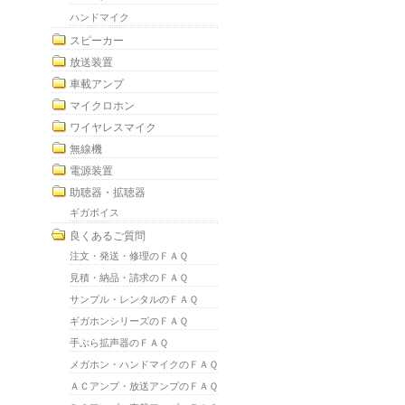
ハンドマイク
スピーカー
放送装置
車載アンプ
マイクロホン
ワイヤレスマイク
無線機
電源装置
助聴器・拡聴器
ギガボイス
良くあるご質問
注文・発送・修理のＦＡＱ
見積・納品・請求のＦＡＱ
サンプル・レンタルのＦＡＱ
ギガホンシリーズのＦＡＱ
手ぶら拡声器のＦＡＱ
メガホン・ハンドマイクのＦＡＱ
ＡＣアンプ・放送アンプのＦＡＱ