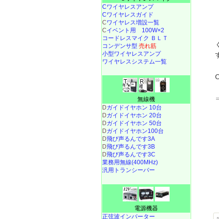
Cワイヤレスアンプ
Cワイヤレスガイド
C
ワイヤレス増設一覧
C
イベント用 100W×2
コードレスマイク ＢＬＴ
コンデンサ型
売れ筋
小型ワイヤレスアンプ
ワイヤレスシステム一覧
無線機
D
ガイドイヤホン 10台
D
ガイドイヤホン 20台
D
ガイドイヤホン 50台
D
ガイドイヤホン100台
D
飛び声るんです3A
D
飛び声るんです3B
D
飛び声るんです3C
業務用無線(400MHz)
汎用トランシーバー
電源機器
正弦波インバーター