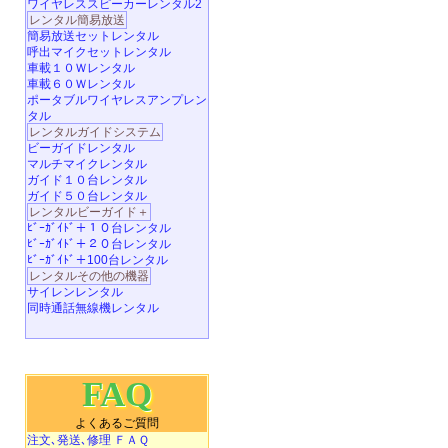
ワイヤレススピーカーレンタル2
レンタル簡易放送
簡易放送セットレンタル
呼出マイクセットレンタル
車載１０Ｗレンタル
車載６０Ｗレンタル
ポータブルワイヤレスアンプレン
タル
レンタルガイドシステム
ビーガイドレンタル
マルチマイクレンタル
ガイド１０台レンタル
ガイド５０台レンタル
レンタルビーガイド＋
ﾋﾞｰｶﾞｲﾄﾞ＋１０台レンタル
ﾋﾞｰｶﾞｲﾄﾞ＋２０台レンタル
ﾋﾞｰｶﾞｲﾄﾞ＋100台レンタル
レンタルその他の機器
サイレンレンタル
同時通話無線機レンタル
FAQ
よくあるご質問
注文､発送､修理 ＦＡＱ