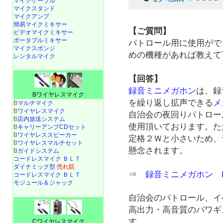
マイクケーブル
マイクスタンド
マイクアンプ
簡易マイクミキサー
【ご質問】
ビデオマイクミキサー
ポータブルミキサー
パトロール用に使用がで
マイクスポンジ
めの機種があれば教えて
レンタルマイク
【回答】
録音ミニメガホン
は、録
Bワイヤレスマイク
を繰り返し拡声できる
メ
B
マルチマイク
B
ワイヤレスマイク
自治会の夜回りパトロー
B
店内放送システム
使用頂いております。た
B
キャリーアンプCDセット
B
ワイヤレススピーカー
定格２Ｗと小さいため、
B
ワイヤレスマルチセット
懸念されます。
B
ガイドシステム
コードレスマイク ＢＬＴ
ダイナミック型
売れ筋
⇒
録音ミニメガホン N
コードレスマイク ＢＬＴ
モジュール＆ジャック
自治会のパトロール、イ
高出力・高音質のパワギ
す。
Cワイヤレスマイク