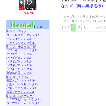
〒415-0035 静岡県下田市
なんず（南豆無線電機）
パワギガＭ
カテゴリ：
お客さまの声
,
サ
タグ：
オプション
,
サンプル
,
ハン
Rental
レンタル
1 / 4
1
2
3
…
>>
レンタルマイク
コードレスマイクレンタル
ピンマイクレンタル
ヘッドマイクレンタル
レンタル手ぶら拡声器
パワーギガホンレンタル
パワギガ＋レンタル
パワギガＷレンタル
パワギガＭレンタル
パワギガＥレンタル
パワギガＳレンタル
翻訳拡声器レンタル
レンタルメガホン
翻訳メガホンレンタル
小型メガホン丸レンタル
小型メガホン角レンタル
大型メガホンレンタル
レンタルスピーカー
１０Ｗスピーカーレンタル
３０Ｗスピーカーレンタル