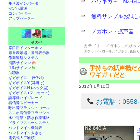
⇒
パワギガ＋ NZ-64
矩形波インバータ
安定化電源
コンバーター
⇒
無料サンプルお試し
アップバーター
⇒
メガホン・拡声器 
その他
カテゴリ：
メガホン
,
メガホ
窓口用インターホン
タグ：
パトロール
,
メガホン
,
夜回
順番表示器・番号表示器
作業連絡システム
消防サイレン
赤
手持ちの拡声機だ
手動サイレン
緑
助聴器
ワギガ＋だと
ギガボイス＋ (ﾜｲﾔﾚｽ)
ギガボイスY (耳掛け)
2012年1月10日
ギガボイスN (ネック型)
ギガボイス (フルセット)
誘導棒ハイグレード
お電話：0558-22
着信音スピーカー
呼出音フラッシュコール
スマホ着信音フラッシュ
水中電話
・
防水作業連絡
ドライブスルーシステム
ハンドマイク機能表
ハンドマイク大きさ
電気式人工喉頭