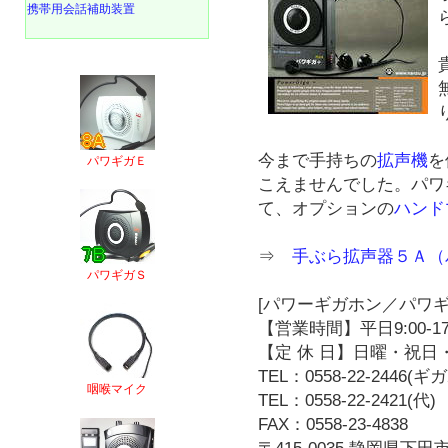
携帯用会話補助装置
今まで手持ちの
拡声機
を
パワギガＥ
こえませんでした。パワ
て、オプションの
ハンド
⇒
手ぶら拡声器５Ａ（
パワギガＳ
[パワーギガホン／パワギ
【営業時間】平日9:00-17
【定 休 日】日曜・祝日・
TEL：0558-22-2446(
咽喉マイク
TEL：0558-22-2421(代)
FAX：0558-23-4838