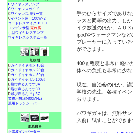
Cワイヤレスアンプ
Cワイヤレスガイド
手のひらサイズでありな
C
ワイヤレス増設一覧
C
イベント用 100W×2
ラスと同等の出力、しか
コードレスマイク ＢＬＴ
イク放送のほか、ＡＵＸ
コンデンサ型
売れ筋
小型ワイヤレスアンプ
ipodやウォークマンな
ワイヤレスシステム一覧
プレーヤーに入っている
ができます。
無線機
400ｇ程度と非常に軽い
D
ガイドイヤホン 10台
体への負担も非常に少な
D
ガイドイヤホン 20台
D
ガイドイヤホン 50台
D
ガイドイヤホン100台
現在、自治会のほか、講
D
飛び声るんです3A
D
飛び声るんです3B
学校の先生、各種イベン
D
飛び声るんです3C
おります。
業務用無線(400MHz)
汎用トランシーバー
パワギガ＋は、無料サン
入前に試すことができま
電源機器
正弦波インバーター