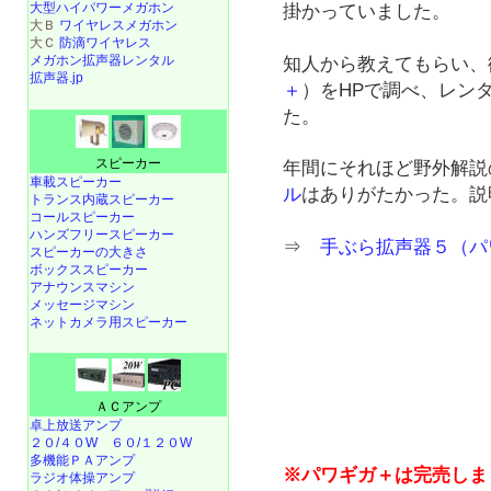
大型ハイパワーメガホン
掛かっていました。
大Ｂ
ワイヤレスメガホン
大Ｃ
防滴ワイヤレス
メガホン拡声器レンタル
知人から教えてもらい、
拡声器.jp
＋
）をHPで調べ、レン
た。
スピーカー
年間にそれほど野外解説
車載スピーカー
ル
はありがたかった。説
トランス内蔵スピーカー
コールスピーカー
ハンズフリースピーカー
⇒
手ぶら拡声器５（パ
スピーカーの大きさ
ボックススピーカー
アナウンスマシン
メッセージマシン
ネットカメラ用スピーカー
ＡＣアンプ
卓上放送アンプ
２０/４０W
６０/１２０W
多機能ＰＡアンプ
※パワギガ＋は完売しま
ラジオ体操アンプ