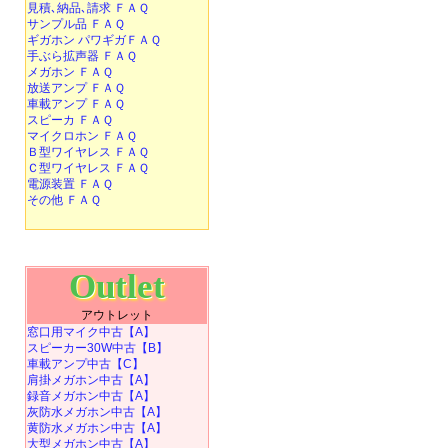
見積､納品､請求 ＦＡＱ
サンプル品 ＦＡＱ
ギガホン パワギガＦＡＱ
手ぶら拡声器 ＦＡＱ
メガホン ＦＡＱ
放送アンプ ＦＡＱ
車載アンプ ＦＡＱ
スピーカ ＦＡＱ
マイクロホン ＦＡＱ
Ｂ型ワイヤレス ＦＡＱ
Ｃ型ワイヤレス ＦＡＱ
電源装置 ＦＡＱ
その他 ＦＡＱ
Outlet
アウトレット
窓口用マイク中古【A】
スピーカー30W中古【B】
車載アンプ中古【C】
肩掛メガホン中古【A】
録音メガホン中古【A】
灰防水メガホン中古【A】
黄防水メガホン中古【A】
大型メガホン中古【A】