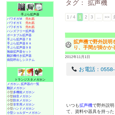
タグ：
拡声機
手ぶら拡声器
1 / 4
1
2
3
…
>>
パワギガＭ
売れ筋
パワギガＥ
売れ筋
パワギガＳ
売れ筋
ハンズフリー拡声器
ポータブル拡声器
手ぶら拡声器７Ｂ
拡声機で野外説明
手ぶら拡声器８Ａ
り、手間が掛かか
手ぶら拡声器９Ｂ
無線拡声器セット
翻訳機付き拡声器
2012年11月1日
病院呼出しシステム
お電話：0558-22
トランジスタメガホン
メガホン､拡声器の一覧
翻訳メガホン
小型
多機能メガホン
小型
録音メガホン
小型
防水メガホン
小型
非常用メガホン
いつも
拡声機
で野外説明
小型
ハンドメガホン
て、資料や器具を持った
小型ショルダーメガホン