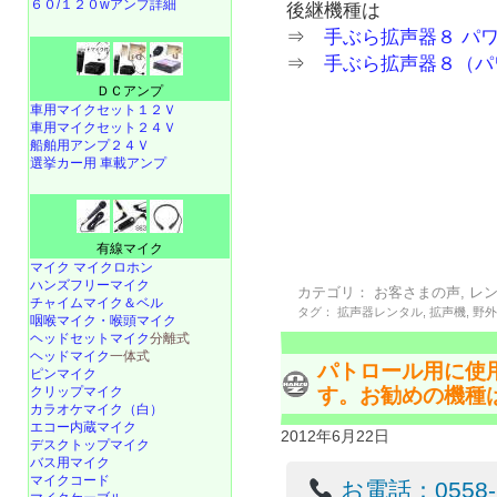
６０/１２０wアンプ詳細
後継機種は
⇒
手ぶら拡声器８ パ
⇒
手ぶら拡声器８（パ
ＤＣアンプ
車用マイクセット１２Ｖ
車用マイクセット２４Ｖ
船舶用アンプ２４Ｖ
選挙カー用 車載アンプ
有線マイク
マイク マイクロホン
ハンズフリーマイク
カテゴリ：
お客さまの声
,
レ
チャイムマイク＆ベル
タグ：
拡声器レンタル
,
拡声機
,
野
咽喉マイク・喉頭マイク
ヘッドセットマイク
分離式
ヘッドマイク
一体式
パトロール用に使
ピンマイク
クリップマイク
す。お勧めの機種
カラオケマイク（白）
エコー内蔵マイク
2012年6月22日
デスクトップマイク
バス用マイク
マイクコード
お電話：0558-22