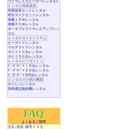
ワイヤレススピーカーレンタル2
レンタル簡易放送
簡易放送セットレンタル
呼出マイクセットレンタル
車載１０Ｗレンタル
車載６０Ｗレンタル
ポータブルワイヤレスアンプレン
タル
レンタルガイドシステム
ビーガイドレンタル
マルチマイクレンタル
ガイド１０台レンタル
ガイド５０台レンタル
レンタルビーガイド＋
ﾋﾞｰｶﾞｲﾄﾞ＋１０台レンタル
ﾋﾞｰｶﾞｲﾄﾞ＋２０台レンタル
ﾋﾞｰｶﾞｲﾄﾞ＋100台レンタル
レンタルその他の機器
サイレンレンタル
同時通話無線機レンタル
FAQ
よくあるご質問
注文､発送､修理 ＦＡＱ