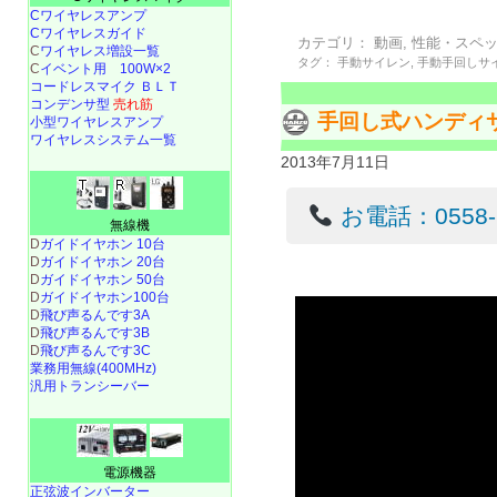
Cワイヤレスアンプ
Cワイヤレスガイド
カテゴリ：
動画
,
性能・スペ
C
ワイヤレス増設一覧
タグ：
手動サイレン
,
手動手回しサ
C
イベント用 100W×2
コードレスマイク ＢＬＴ
コンデンサ型
売れ筋
手回し式ハンディサイ
小型ワイヤレスアンプ
ワイヤレスシステム一覧
2013年7月11日
お電話：0558-22
無線機
D
ガイドイヤホン 10台
D
ガイドイヤホン 20台
D
ガイドイヤホン 50台
D
ガイドイヤホン100台
D
飛び声るんです3A
D
飛び声るんです3B
D
飛び声るんです3C
業務用無線(400MHz)
汎用トランシーバー
電源機器
正弦波インバーター