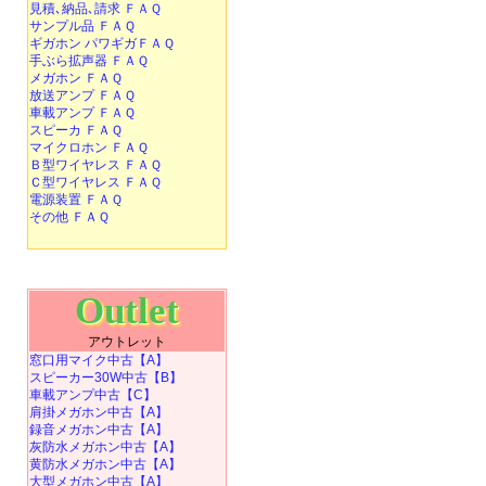
見積､納品､請求 ＦＡＱ
サンプル品 ＦＡＱ
ギガホン パワギガＦＡＱ
手ぶら拡声器 ＦＡＱ
メガホン ＦＡＱ
放送アンプ ＦＡＱ
車載アンプ ＦＡＱ
スピーカ ＦＡＱ
マイクロホン ＦＡＱ
Ｂ型ワイヤレス ＦＡＱ
Ｃ型ワイヤレス ＦＡＱ
電源装置 ＦＡＱ
その他 ＦＡＱ
Outlet
アウトレット
窓口用マイク中古【A】
スピーカー30W中古【B】
車載アンプ中古【C】
肩掛メガホン中古【A】
録音メガホン中古【A】
灰防水メガホン中古【A】
黄防水メガホン中古【A】
大型メガホン中古【A】