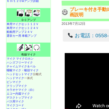
６０/１２０wアンプ詳細
ブレーキ付き手動式サ
画説明
ＤＣアンプ
2013年7月12日
車用マイクセット１２Ｖ
車用マイクセット２４Ｖ
船舶用アンプ２４Ｖ
お電話：0558-22
選挙カー用 車載アンプ
有線マイク
マイク マイクロホン
ハンズフリーマイク
チャイムマイク＆ベル
咽喉マイク・喉頭マイク
ヘッドセットマイク
分離式
ヘッドマイク
一体式
ピンマイク
クリップマイク
カラオケマイク（白）
エコー内蔵マイク
デスクトップマイク
バス用マイク
マイクコード