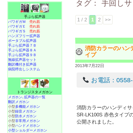
タグ：
手回しサ
手ぶら拡声器
1 / 2
1
2
>>
パワギガＭ
売れ筋
パワギガＥ
売れ筋
パワギガＳ
売れ筋
ハンズフリー拡声器
ポータブル拡声器
手ぶら拡声器７Ｂ
消防カラーのハンディ
手ぶら拡声器８Ａ
イプ
手ぶら拡声器９Ｂ
無線拡声器セット
翻訳機付き拡声器
2013年7月22日
病院呼出しシステム
お電話：0558-22
トランジスタメガホン
メガホン､拡声器の一覧
翻訳メガホン
小型
多機能メガホン
消防カラーのハンディサ
小型
録音メガホン
SR-LK100S 赤色タイ
小型
防水メガホン
小型
非常用メガホン
公開されました。
小型
ハンドメガホン
小型ショルダーメガホン