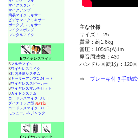
マイクケーブル
マイクスタンド
マイクアンプ
簡易マイクミキサー
ビデオマイクミキサー
ポータブルミキサー
主な仕様
マイクスポンジ
サイズ：125
レンタルマイク
質量：約1.6kg
音圧：105dB(A)1m
発音周波数：430
Bワイヤレスマイク
ハンドル回転1分：120回
B
マルチマイク
B
ワイヤレスマイク
B
店内放送システム
⇒
ブレーキ付き手動式サイ
B
キャリーアンプCDセット
B
ワイヤレススピーカー
B
ワイヤレスマルチセット
B
ガイドシステム
コードレスマイク ＢＬＴ
ダイナミック型
売れ筋
コードレスマイク ＢＬＴ
モジュール＆ジャック
Cワイヤレスマイク