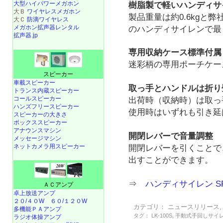
大型ハイパワーメガホン
樹脂製で軽いハンディサ
大Ｂ
ワイヤレスメガホン
製品重量は約0.6kgと弊
大Ｃ
防滴ワイヤレス
メガホン拡声器レンタル
のハンディサイレンで最
拡声器.jp
専用収納ケース標準付属
迷彩柄の専用ポーチケー
スピーカー
車載スピーカー
取っ手とハンドルは折り
トランス内蔵スピーカー
コールスピーカー
出荷時（収納時）は取っ
ハンズフリースピーカー
使用時はいずれも引き延
スピーカーの大きさ
ボックススピーカー
アナウンスマシン
開閉レバーで音量調整
メッセージマシン
ネットカメラ用スピーカー
開閉レバーを引くことで
出すことができます。
⇒
ハンディサイレン SR-
ＡＣアンプ
卓上放送アンプ
２０/４０W
６０/１２０W
カテゴリ：
ニュースリリース
多機能ＰＡアンプ
タグ：
LK-100S
,
手動式手回しサイ
ラジオ体操アンプ