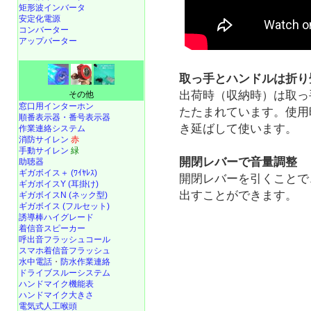
矩形波インバータ
安定化電源
コンバーター
アップバーター
取っ手とハンドルは折り
出荷時（収納時）は取っ
その他
窓口用インターホン
たたまれています。使用
順番表示器・番号表示器
き延ばして使います。
作業連絡システム
消防サイレン
赤
手動サイレン
緑
開閉レバーで音量調整
助聴器
ギガボイス＋ (ﾜｲﾔﾚｽ)
開閉レバーを引くことで
ギガボイスY (耳掛け)
出すことができます。
ギガボイスN (ネック型)
ギガボイス (フルセット)
誘導棒ハイグレード
着信音スピーカー
呼出音フラッシュコール
スマホ着信音フラッシュ
水中電話
・
防水作業連絡
ドライブスルーシステム
ハンドマイク機能表
ハンドマイク大きさ
電気式人工喉頭