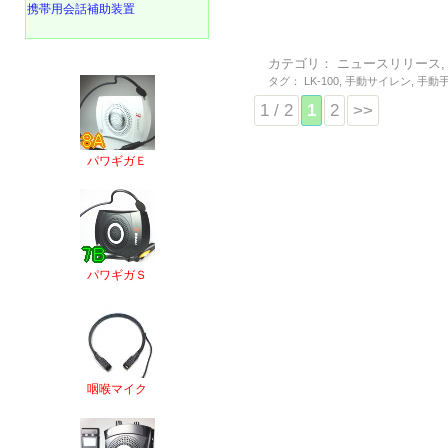
携帯用会話補助装置
カテゴリ：
ニュースリリース
タグ：
LK-100
,
手動サイレン
,
手動
1 / 2
1
2
>>
パワギガＥ
パワギガＳ
咽喉マイク