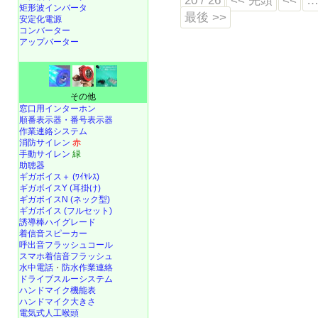
20 / 26
<< 先頭
<<
矩形波インバータ
最後 >>
安定化電源
コンバーター
アップバーター
その他
窓口用インターホン
順番表示器・番号表示器
作業連絡システム
消防サイレン
赤
手動サイレン
緑
助聴器
ギガボイス＋ (ﾜｲﾔﾚｽ)
ギガボイスY (耳掛け)
ギガボイスN (ネック型)
ギガボイス (フルセット)
誘導棒ハイグレード
着信音スピーカー
呼出音フラッシュコール
スマホ着信音フラッシュ
水中電話
・
防水作業連絡
ドライブスルーシステム
ハンドマイク機能表
ハンドマイク大きさ
電気式人工喉頭