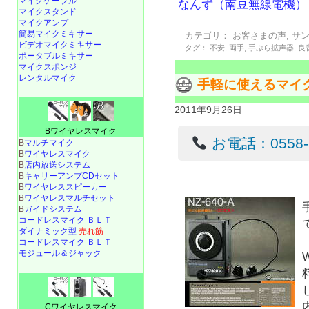
マイクケーブル
なんず（南豆無線電機）
マイクスタンド
マイクアンプ
簡易マイクミキサー
カテゴリ：
お客さまの声
,
サ
ビデオマイクミキサー
タグ：
不安
,
両手
,
手ぶら拡声器
,
良
ポータブルミキサー
マイクスポンジ
レンタルマイク
手軽に使えるマイ
2011年9月26日
Bワイヤレスマイク
お電話：0558-22
B
マルチマイク
B
ワイヤレスマイク
B
店内放送システム
B
キャリーアンプCDセット
B
ワイヤレススピーカー
B
ワイヤレスマルチセット
B
ガイドシステム
コードレスマイク ＢＬＴ
ダイナミック型
売れ筋
コードレスマイク ＢＬＴ
モジュール＆ジャック
Cワイヤレスマイク