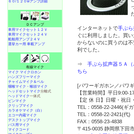
６０/１２０wアンプ詳細
ＤＣアンプ
インターネットで
手ぶら
車用マイクセット１２Ｖ
車用マイクセット２４Ｖ
ぐに利用しました。買い
船舶用アンプ２４Ｖ
からないのに買うのは不
選挙カー用 車載アンプ
利でした。
⇒
手ぶら拡声器５Ａ（
有線マイク
ちら
マイク マイクロホン
ハンズフリーマイク
チャイムマイク＆ベル
[パワーギガホン／パワギ
咽喉マイク・喉頭マイク
ヘッドセットマイク
分離式
【営業時間】平日9:00-17
ヘッドマイク
一体式
【定 休 日】日曜・祝日・
ピンマイク
クリップマイク
TEL：0558-22-2446(
カラオケマイク（白）
TEL：0558-22-2421(代)
エコー内蔵マイク
デスクトップマイク
FAX：0558-23-4838
バス用マイク
〒415-0035 静岡県下田市
マイクコード