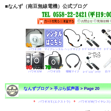
■
なんず（南豆無線電機）公式ブログ
なんずブログ
>
手ぶら拡声器
> Page 20