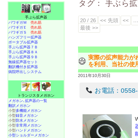
タグ：
手ぶら拡
手ぶら拡声器
20 / 26
<< 先頭
<<
パワギガＭ
売れ筋
最後 >>
パワギガＥ
売れ筋
パワギガＳ
売れ筋
ハンズフリー拡声器
ポータブル拡声器
手ぶら拡声器７Ｂ
手ぶら拡声器８Ａ
実際の拡声能力が
手ぶら拡声器９Ｂ
無線拡声器セット
を利用、当社の使
翻訳機付き拡声器
病院呼出しシステム
2011年10月30日
お電話：0558-22
トランジスタメガホン
メガホン､拡声器の一覧
翻訳メガホン
小型
多機能メガホン
小型
録音メガホン
小型
防水メガホン
小型
非常用メガホン
小型
ハンドメガホン
小型ショルダーメガホン