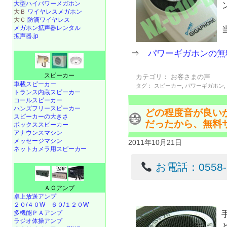
大型ハイパワーメガホン
大Ｂ
ワイヤレスメガホン
大Ｃ
防滴ワイヤレス
メガホン拡声器レンタル
拡声器.jp
⇒
パワーギガホンの無
スピーカー
カテゴリ：
お客さまの声
車載スピーカー
タグ：
スピーカー
,
パワーギガホン
トランス内蔵スピーカー
コールスピーカー
ハンズフリースピーカー
どの程度音が良い
スピーカーの大きさ
だったから、無料
ボックススピーカー
アナウンスマシン
メッセージマシン
2011年10月21日
ネットカメラ用スピーカー
お電話：0558-22
ＡＣアンプ
卓上放送アンプ
２０/４０W
６０/１２０W
多機能ＰＡアンプ
ラジオ体操アンプ