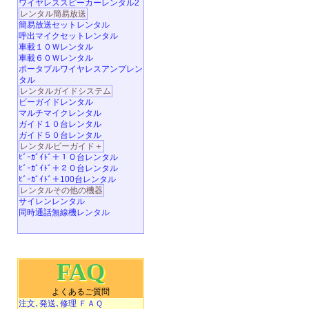
ワイヤレススピーカーレンタル2
レンタル簡易放送
簡易放送セットレンタル
呼出マイクセットレンタル
車載１０Ｗレンタル
車載６０Ｗレンタル
ポータブルワイヤレスアンプレン
タル
レンタルガイドシステム
ビーガイドレンタル
マルチマイクレンタル
ガイド１０台レンタル
ガイド５０台レンタル
レンタルビーガイド＋
ﾋﾞｰｶﾞｲﾄﾞ＋１０台レンタル
ﾋﾞｰｶﾞｲﾄﾞ＋２０台レンタル
ﾋﾞｰｶﾞｲﾄﾞ＋100台レンタル
レンタルその他の機器
サイレンレンタル
同時通話無線機レンタル
FAQ
よくあるご質問
注文､発送､修理 ＦＡＱ