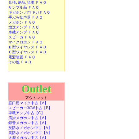
見積､納品､請求 ＦＡＱ
サンプル品 ＦＡＱ
ギガホン パワギガＦＡＱ
手ぶら拡声器 ＦＡＱ
メガホン ＦＡＱ
放送アンプ ＦＡＱ
車載アンプ ＦＡＱ
スピーカ ＦＡＱ
マイクロホン ＦＡＱ
Ｂ型ワイヤレス ＦＡＱ
Ｃ型ワイヤレス ＦＡＱ
電源装置 ＦＡＱ
その他 ＦＡＱ
Outlet
アウトレット
窓口用マイク中古【A】
スピーカー30W中古【B】
車載アンプ中古【C】
肩掛メガホン中古【A】
録音メガホン中古【A】
灰防水メガホン中古【A】
黄防水メガホン中古【A】
大型メガホン中古【A】