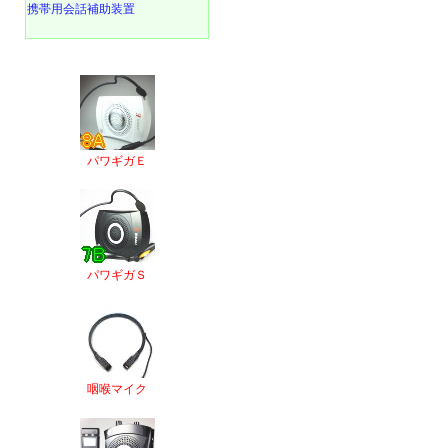
携帯用会話補助装置
パワギガＥ
パワギガＳ
咽喉マイク