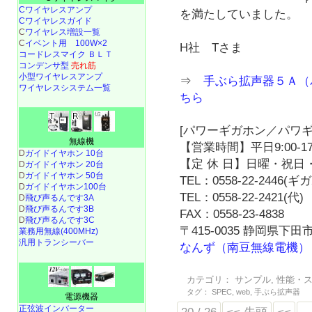
Cワイヤレスアンプ
を満たしていました。
Cワイヤレスガイド
C
ワイヤレス増設一覧
C
イベント用 100W×2
H社 Tさま
コードレスマイク ＢＬＴ
コンデンサ型
売れ筋
小型ワイヤレスアンプ
⇒
手ぶら拡声器５Ａ（
ワイヤレスシステム一覧
ちら
[パワーギガホン／パワギ
無線機
【営業時間】平日9:00-17
D
ガイドイヤホン 10台
【定 休 日】日曜・祝日・
D
ガイドイヤホン 20台
D
ガイドイヤホン 50台
TEL：0558-22-2446(
D
ガイドイヤホン100台
TEL：0558-22-2421(代)
D
飛び声るんです3A
D
飛び声るんです3B
FAX：0558-23-4838
D
飛び声るんです3C
〒415-0035 静岡県下田市
業務用無線(400MHz)
汎用トランシーバー
なんず（南豆無線電機）
カテゴリ：
サンプル
,
性能・
タグ：
SPEC
,
web
,
手ぶら拡声器
電源機器
正弦波インバーター