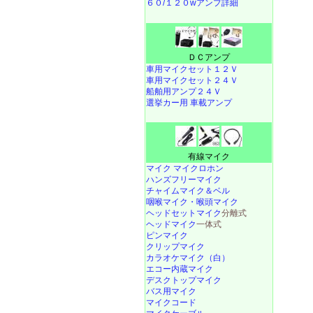
６０/１２０wアンプ詳細
ＤＣアンプ
車用マイクセット１２Ｖ
車用マイクセット２４Ｖ
船舶用アンプ２４Ｖ
選挙カー用 車載アンプ
有線マイク
マイク マイクロホン
ハンズフリーマイク
チャイムマイク＆ベル
咽喉マイク・喉頭マイク
ヘッドセットマイク
分離式
ヘッドマイク
一体式
ピンマイク
クリップマイク
カラオケマイク（白）
エコー内蔵マイク
デスクトップマイク
バス用マイク
マイクコード