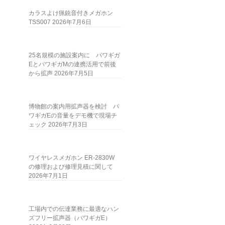
カラスよけ猟銃音付きメガホン
TSS007
2026年7月6日
25名規模の施設案内に パワギガ
EとパワギガMの連携活用で前後
から拡声
2026年7月5日
博物館の案内用拡声器を検討 パ
ワギガEの音量をデモ機で現場チ
ェック
2026年7月3日
ワイヤレスメガホン ER-2830W
の修理および修理見積に関して
2026年7月1日
工場内での伝達業務に最適なハン
ズフリー拡声器（パワギガE）