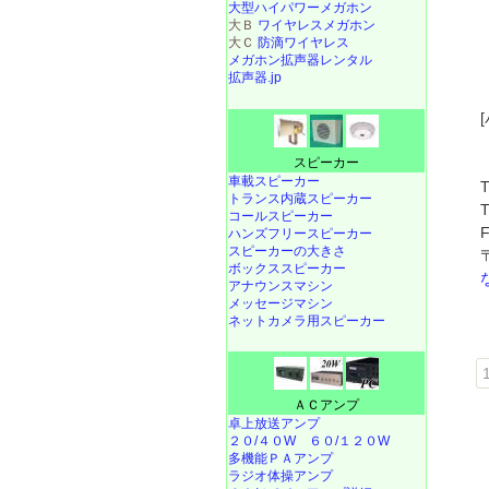
大型ハイパワーメガホン
大Ｂ
ワイヤレスメガホン
大Ｃ
防滴ワイヤレス
メガホン拡声器レンタル
拡声器.jp
スピーカー
車載スピーカー
トランス内蔵スピーカー
コールスピーカー
ハンズフリースピーカー
スピーカーの大きさ
ボックススピーカー
アナウンスマシン
メッセージマシン
ネットカメラ用スピーカー
1
ＡＣアンプ
卓上放送アンプ
２０/４０W
６０/１２０W
多機能ＰＡアンプ
ラジオ体操アンプ