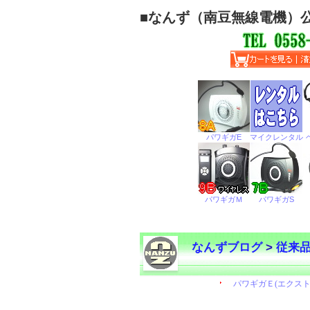
■
なんず（南豆無線電機）
なんずブログ
>
従来