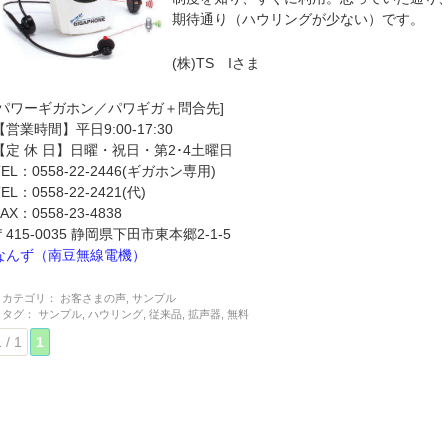
期待通り（ハウリングが少ない）です。
(株)TS Iさま
[パワーギガホン／パワギガ＋問合先]
【営業時間】平日9:00-17:30
【定 休 日】日曜・祝日・第2･4土曜日
TEL：0558-22-2446(ギガホン専用)
TEL：0558-22-2421(代)
FAX：0558-23-4838
〒415-0035 静岡県下田市東本郷2-1-5
なんず（南豆無線電機）
カテゴリ：
お客さまの声
,
サンプル
タグ：
サンプル
,
ハウリング
,
従来品
,
拡声器
,
無料
 / 1
1