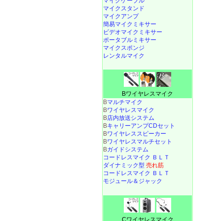
マイクケーブル
マイクスタンド
マイクアンプ
簡易マイクミキサー
ビデオマイクミキサー
ポータブルミキサー
マイクスポンジ
レンタルマイク
Bワイヤレスマイク
B
マルチマイク
B
ワイヤレスマイク
B
店内放送システム
B
キャリーアンプCDセット
B
ワイヤレススピーカー
B
ワイヤレスマルチセット
B
ガイドシステム
コードレスマイク ＢＬＴ
ダイナミック型
売れ筋
コードレスマイク ＢＬＴ
モジュール＆ジャック
Cワイヤレスマイク