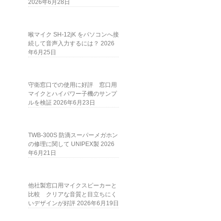
2026年6月28日
喉マイク SH-12jK をパソコンへ接
続して音声入力するには？
2026
年6月25日
守衛窓口での使用に好評 窓口用
マイクとハイパワー子機のサンプ
ルを検証
2026年6月23日
TWB-300S 防滴スーパーメガホン
の修理に関して UNIPEX製
2026
年6月21日
他社製窓口用マイクスピーカーと
比較 クリアな音質と目立ちにく
いデザインが好評
2026年6月19日