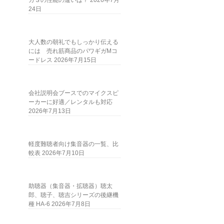
ガＳの性能の違いは？
2026年7月
24日
大人数の朝礼でもしっかり伝える
には 売れ筋商品のパワギガMコ
ードレス
2026年7月15日
会社説明会ブースでのマイクスピ
ーカーに好適／レンタルも対応
2026年7月13日
軽度難聴者向け集音器の一覧、比
較表
2026年7月10日
助聴器（集音器・拡聴器）聴太
郎、聴子、聴吉シリーズの後継機
種 HA-6
2026年7月8日