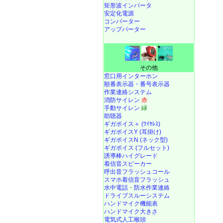
矩形波インバータ
安定化電源
コンバーター
アップバーター
その他
窓口用インターホン
順番表示器・番号表示器
作業連絡システム
消防サイレン
赤
手動サイレン
緑
助聴器
ギガボイス＋ (ﾜｲﾔﾚｽ)
ギガボイスY (耳掛け)
ギガボイスN (ネック型)
ギガボイス (フルセット)
誘導棒ハイグレード
着信音スピーカー
呼出音フラッシュコール
スマホ着信音フラッシュ
水中電話
・
防水作業連絡
ドライブスルーシステム
ハンドマイク機能表
ハンドマイク大きさ
電気式人工喉頭