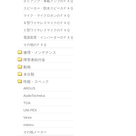
ＤＣアンプ・車載アンプのＦＡＱ
スピーカー・防水スピーカＦＡＱ
マイク・マイクロホンのＦＡＱ
Ｂ型ワイヤレスマイクのＦＡＱ
Ｃ型ワイヤレスマイクのＦＡＱ
電源装置・インバーターのＦＡＱ
その他のＦＡＱ
修理・メンテナンス
障害者給付金
動画
未分類
性能・スペック
ARGUS
AudioTechnica
TOA
UNI-PEX
Victor
noboru
その他メーカー