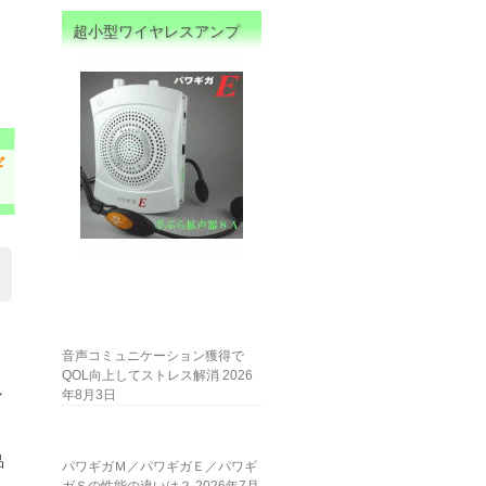
超小型ワイヤレスアンプ
ギ
音声コミュニケーション獲得で
QOL向上してストレス解消
2026
し
年8月3日
品
パワギガＭ／パワギガＥ／パワギ
、