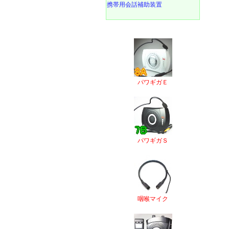
携帯用会話補助装置
パワギガＥ
パワギガＳ
咽喉マイク