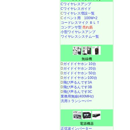
Cワイヤレスアンプ
Cワイヤレスガイド
C
ワイヤレス増設一覧
C
イベント用 100W×2
コードレスマイク ＢＬＴ
コンデンサ型
売れ筋
小型ワイヤレスアンプ
ワイヤレスシステム一覧
無線機
D
ガイドイヤホン 10台
D
ガイドイヤホン 20台
D
ガイドイヤホン 50台
D
ガイドイヤホン100台
D
飛び声るんです3A
D
飛び声るんです3B
D
飛び声るんです3C
業務用無線(400MHz)
汎用トランシーバー
電源機器
正弦波インバーター