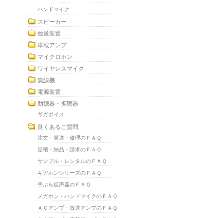
ハンドマイク
スピーカー
放送装置
車載アンプ
マイクロホン
ワイヤレスマイク
無線機
電源装置
助聴器・拡聴器
ギガボイス
良くあるご質問
注文・発送・修理のＦＡＱ
見積・納品・請求のＦＡＱ
サンプル・レンタルのＦＡＱ
ギガホンシリーズのＦＡＱ
手ぶら拡声器のＦＡＱ
メガホン・ハンドマイクのＦＡＱ
ＡＣアンプ・放送アンプのＦＡＱ