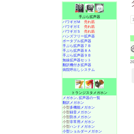
手ぶら拡声器
1
パワギガＭ
売れ筋
パワギガＥ
売れ筋
パワギガＳ
売れ筋
ハンズフリー拡声器
ポータブル拡声器
手ぶら拡声器７Ｂ
手ぶら拡声器８Ａ
手ぶら拡声器９Ｂ
無線拡声器セット
2
翻訳機付き拡声器
病院呼出しシステム
トランジスタメガホン
メガホン､拡声器の一覧
翻訳メガホン
小型
多機能メガホン
小型
録音メガホン
小型
防水メガホン
小型
非常用メガホン
小型
ハンドメガホン
小型ショルダーメガホン