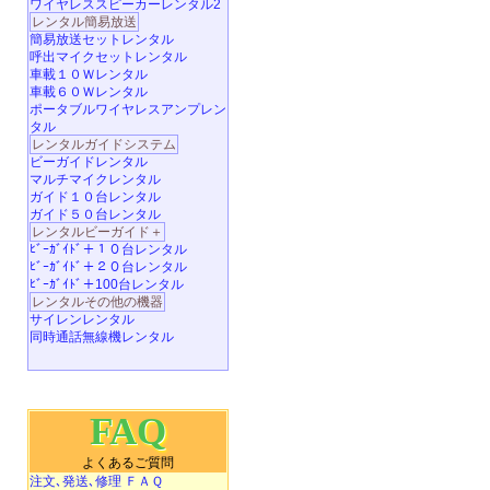
ワイヤレススピーカーレンタル2
レンタル簡易放送
簡易放送セットレンタル
呼出マイクセットレンタル
車載１０Ｗレンタル
車載６０Ｗレンタル
ポータブルワイヤレスアンプレン
タル
レンタルガイドシステム
ビーガイドレンタル
マルチマイクレンタル
ガイド１０台レンタル
ガイド５０台レンタル
レンタルビーガイド＋
ﾋﾞｰｶﾞｲﾄﾞ＋１０台レンタル
ﾋﾞｰｶﾞｲﾄﾞ＋２０台レンタル
ﾋﾞｰｶﾞｲﾄﾞ＋100台レンタル
レンタルその他の機器
サイレンレンタル
同時通話無線機レンタル
FAQ
よくあるご質問
注文､発送､修理 ＦＡＱ