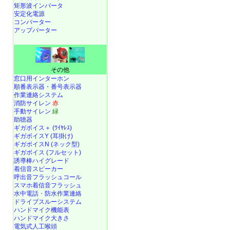
矩形波インバータ
安定化電源
コンバーター
アップバーター
その他
窓口用インターホン
順番表示器・番号表示器
作業連絡システム
消防サイレン
赤
手動サイレン
緑
助聴器
ギガボイス＋ (ﾜｲﾔﾚｽ)
ギガボイスY (耳掛け)
ギガボイスN (ネック型)
ギガボイス (フルセット)
誘導棒ハイグレード
着信音スピーカー
呼出音フラッシュコール
スマホ着信音フラッシュ
水中電話
・
防水作業連絡
ドライブスルーシステム
ハンドマイク機能表
ハンドマイク大きさ
電気式人工喉頭