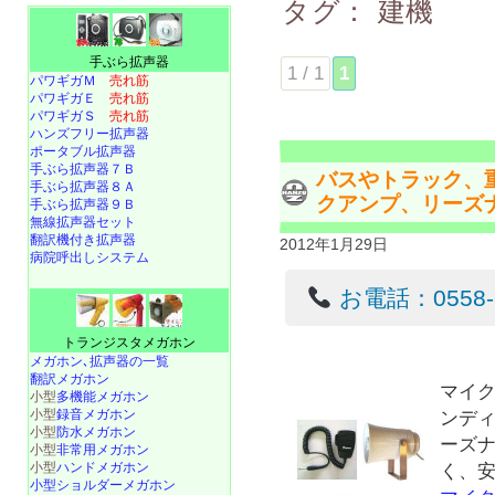
タグ：
建機
手ぶら拡声器
1 / 1
1
パワギガＭ
売れ筋
パワギガＥ
売れ筋
パワギガＳ
売れ筋
ハンズフリー拡声器
ポータブル拡声器
手ぶら拡声器７Ｂ
バスやトラック、重
手ぶら拡声器８Ａ
クアンプ、リーズ
手ぶら拡声器９Ｂ
無線拡声器セット
翻訳機付き拡声器
2012年1月29日
病院呼出しシステム
お電話：0558-22
トランジスタメガホン
メガホン､拡声器の一覧
翻訳メガホン
マイク
小型
多機能メガホン
小型
録音メガホン
ンディ
小型
防水メガホン
ーズ
小型
非常用メガホン
小型
ハンドメガホン
く、
小型ショルダーメガホン