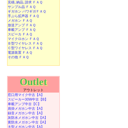
見積､納品､請求 ＦＡＱ
サンプル品 ＦＡＱ
ギガホン パワギガＦＡＱ
手ぶら拡声器 ＦＡＱ
メガホン ＦＡＱ
放送アンプ ＦＡＱ
車載アンプ ＦＡＱ
スピーカ ＦＡＱ
マイクロホン ＦＡＱ
Ｂ型ワイヤレス ＦＡＱ
Ｃ型ワイヤレス ＦＡＱ
電源装置 ＦＡＱ
その他 ＦＡＱ
Outlet
アウトレット
窓口用マイク中古【A】
スピーカー30W中古【B】
車載アンプ中古【C】
肩掛メガホン中古【A】
録音メガホン中古【A】
灰防水メガホン中古【A】
黄防水メガホン中古【A】
大型メガホン中古【A】