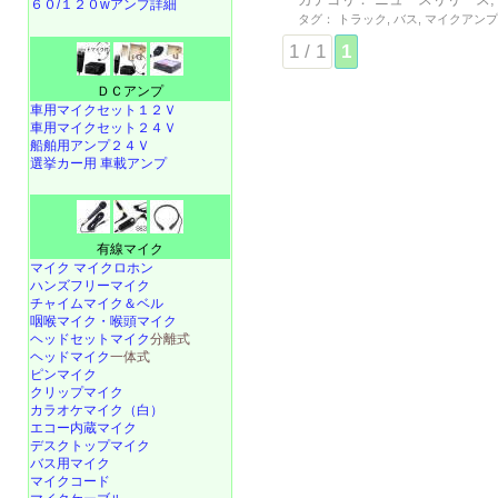
６０/１２０wアンプ詳細
タグ：
トラック
,
バス
,
マイクアン
1 / 1
1
ＤＣアンプ
車用マイクセット１２Ｖ
車用マイクセット２４Ｖ
船舶用アンプ２４Ｖ
選挙カー用 車載アンプ
有線マイク
マイク マイクロホン
ハンズフリーマイク
チャイムマイク＆ベル
咽喉マイク・喉頭マイク
ヘッドセットマイク
分離式
ヘッドマイク
一体式
ピンマイク
クリップマイク
カラオケマイク（白）
エコー内蔵マイク
デスクトップマイク
バス用マイク
マイクコード