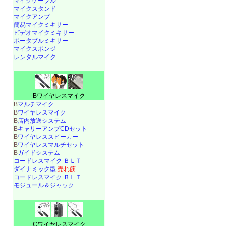
マイクケーブル
マイクスタンド
マイクアンプ
簡易マイクミキサー
ビデオマイクミキサー
ポータブルミキサー
マイクスポンジ
レンタルマイク
Bワイヤレスマイク
B
マルチマイク
B
ワイヤレスマイク
B
店内放送システム
B
キャリーアンプCDセット
B
ワイヤレススピーカー
B
ワイヤレスマルチセット
B
ガイドシステム
コードレスマイク ＢＬＴ
ダイナミック型
売れ筋
コードレスマイク ＢＬＴ
モジュール＆ジャック
Cワイヤレスマイク