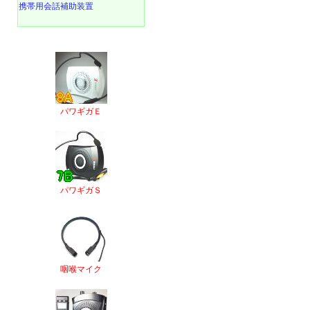
携帯用会話補助装置
パワギガＥ
パワギガＳ
咽喉マイク