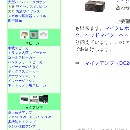
マイクア
大型ハイパワーメガホン
大Ｂ
ワイヤレスメガホン
合わ
大Ｃ
防滴ワイヤレス
メガホン拡声器レンタル
拡声器.jp
ご要
も出来ます。
マイクロホ
ク
、
ヘッドマイク
、
ヘッ
り揃えています。このセ
スピーカー
車載スピーカー
でお届けします。
トランス内蔵スピーカー
コールスピーカー
ハンズフリースピーカー
⇒
マイクアンプ（DC2
スピーカーの大きさ
ボックススピーカー
アナウンスマシン
メッセージマシン
ネットカメラ用スピーカー
ＡＣアンプ
卓上放送アンプ
２０/４０W
６０/１２０W
多機能ＰＡアンプ
ラジオ体操アンプ
カテゴリ：
ニュースリリース