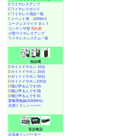
Cワイヤレスアンプ
Cワイヤレスガイド
C
ワイヤレス増設一覧
C
イベント用 100W×2
コードレスマイク ＢＬＴ
コンデンサ型
売れ筋
小型ワイヤレスアンプ
ワイヤレスシステム一覧
無線機
D
ガイドイヤホン 10台
D
ガイドイヤホン 20台
D
ガイドイヤホン 50台
D
ガイドイヤホン100台
D
飛び声るんです3A
D
飛び声るんです3B
D
飛び声るんです3C
業務用無線(400MHz)
汎用トランシーバー
電源機器
正弦波インバーター