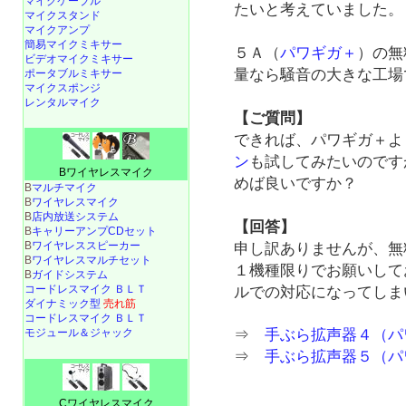
マイクケーブル
たいと考えていました。
マイクスタンド
マイクアンプ
簡易マイクミキサー
５Ａ（
パワギガ＋
）の無
ビデオマイクミキサー
量なら騒音の大きな工場
ポータブルミキサー
マイクスポンジ
レンタルマイク
【ご質問】
できれば、パワギガ＋よ
ン
も試してみたいのです
Bワイヤレスマイク
めば良いですか？
B
マルチマイク
B
ワイヤレスマイク
B
店内放送システム
【回答】
B
キャリーアンプCDセット
B
ワイヤレススピーカー
申し訳ありませんが、無
B
ワイヤレスマルチセット
１機種限りでお願いして
B
ガイドシステム
コードレスマイク ＢＬＴ
ルでの対応になってしま
ダイナミック型
売れ筋
コードレスマイク ＢＬＴ
モジュール＆ジャック
⇒
手ぶら拡声器４（パ
⇒
手ぶら拡声器５（パ
Cワイヤレスマイク