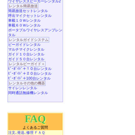
ワイヤレススピーカーレンタル2
レンタル簡易放送
簡易放送セットレンタル
呼出マイクセットレンタル
車載１０Ｗレンタル
車載６０Ｗレンタル
ポータブルワイヤレスアンプレン
タル
レンタルガイドシステム
ビーガイドレンタル
マルチマイクレンタル
ガイド１０台レンタル
ガイド５０台レンタル
レンタルビーガイド＋
ﾋﾞｰｶﾞｲﾄﾞ＋１０台レンタル
ﾋﾞｰｶﾞｲﾄﾞ＋２０台レンタル
ﾋﾞｰｶﾞｲﾄﾞ＋100台レンタル
レンタルその他の機器
サイレンレンタル
同時通話無線機レンタル
FAQ
よくあるご質問
注文､発送､修理 ＦＡＱ