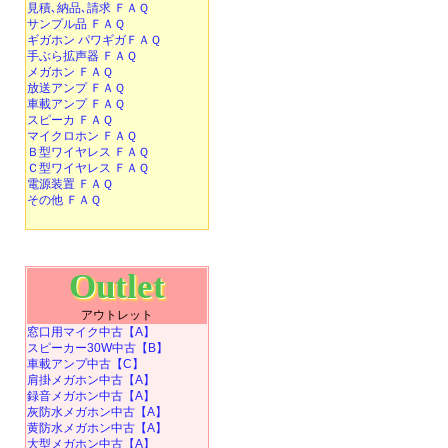
見積､納品､請求 ＦＡＱ
サンプル品 ＦＡＱ
ギガホン パワギガＦＡＱ
手ぶら拡声器 ＦＡＱ
メガホン ＦＡＱ
放送アンプ ＦＡＱ
車載アンプ ＦＡＱ
スピーカ ＦＡＱ
マイクロホン ＦＡＱ
Ｂ型ワイヤレス ＦＡＱ
Ｃ型ワイヤレス ＦＡＱ
電源装置 ＦＡＱ
その他 ＦＡＱ
Outlet
アウトレット
窓口用マイク中古【A】
スピーカー30W中古【B】
車載アンプ中古【C】
肩掛メガホン中古【A】
録音メガホン中古【A】
灰防水メガホン中古【A】
黄防水メガホン中古【A】
大型メガホン中古【A】