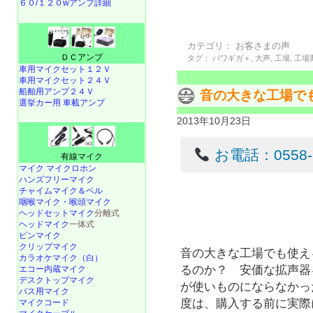
６０/１２０wアンプ詳細
カテゴリ：
お客さまの声
ＤＣアンプ
タグ：
パワギガ＋
,
大声
,
工場
,
工場
車用マイクセット１２Ｖ
車用マイクセット２４Ｖ
船舶用アンプ２４Ｖ
音の大きな工場で
選挙カー用 車載アンプ
2013年10月23日
お電話：0558-22
有線マイク
マイク マイクロホン
ハンズフリーマイク
チャイムマイク＆ベル
咽喉マイク・喉頭マイク
ヘッドセットマイク
分離式
ヘッドマイク
一体式
ピンマイク
クリップマイク
音の大きな工場でも使え
カラオケマイク（白）
るのか？ 安価な拡声器
エコー内蔵マイク
デスクトップマイク
が使いものにならなかっ
バス用マイク
度は、購入する前に実際
マイクコード