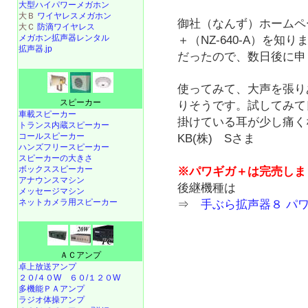
大型ハイパワーメガホン
大Ｂ
ワイヤレスメガホン
御社（なんず）ホームペ
大Ｃ
防滴ワイヤレス
メガホン拡声器レンタル
＋（NZ-640-A）を
拡声器.jp
だったので、数日後に申
使ってみて、大声を張り
スピーカー
りそうです。試してみて
車載スピーカー
掛けている耳が少し痛く
トランス内蔵スピーカー
コールスピーカー
KB(株) Sさま
ハンズフリースピーカー
スピーカーの大きさ
ボックススピーカー
※パワギガ＋は完売しま
アナウンスマシン
後継機種は
メッセージマシン
ネットカメラ用スピーカー
⇒
手ぶら拡声器８ パ
ＡＣアンプ
卓上放送アンプ
２０/４０W
６０/１２０W
多機能ＰＡアンプ
ラジオ体操アンプ