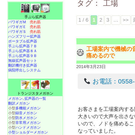
タグ：
工場
手ぶら拡声器
1 / 6
1
2
3
…
>>
パワギガＭ
売れ筋
パワギガＥ
売れ筋
パワギガＳ
売れ筋
ハンズフリー拡声器
ポータブル拡声器
手ぶら拡声器７Ｂ
工場案内で機械の
手ぶら拡声器８Ａ
痛めるので
手ぶら拡声器９Ｂ
無線拡声器セット
翻訳機付き拡声器
2014年3月23日
病院呼出しシステム
お電話：0558-22
トランジスタメガホン
メガホン､拡声器の一覧
翻訳メガホン
小型
多機能メガホン
お客さまを工場案内する
小型
録音メガホン
大きいので大声を出さな
小型
防水メガホン
小型
非常用メガホン
いので、ノドを痛めるこ
小型
ハンドメガホン
なっていました。
小型ショルダーメガホン