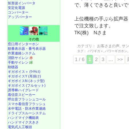
矩形波インバータ
で、薄くできると良いで
安定化電源
コンバーター
アップバーター
上位機種の手ぶら拡声器
で注文致します。
TK(株) Nさま
その他
窓口用インターホン
カテゴリ：
お客さまの声
,
サ
順番表示器・番号表示器
タグ：
パワギガ＋
,
パワーギガホン
作業連絡システム
消防サイレン
赤
1 / 6
1
2
3
…
>>
手動サイレン
緑
助聴器
ギガボイス＋ (ﾜｲﾔﾚｽ)
ギガボイスY (耳掛け)
ギガボイスN (ネック型)
ギガボイス (フルセット)
誘導棒ハイグレード
着信音スピーカー
呼出音フラッシュコール
スマホ着信音フラッシュ
水中電話
・
防水作業連絡
ドライブスルーシステム
ハンドマイク機能表
ハンドマイク大きさ
電気式人工喉頭