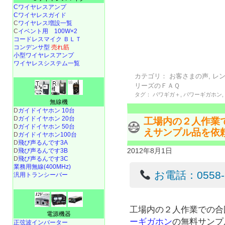
Cワイヤレスアンプ
Cワイヤレスガイド
C
ワイヤレス増設一覧
C
イベント用 100W×2
コードレスマイク ＢＬＴ
コンデンサ型
売れ筋
小型ワイヤレスアンプ
ワイヤレスシステム一覧
カテゴリ：
お客さまの声
,
レ
リーズのＦＡＱ
タグ：
パワギガ＋
,
パワーギガホン
無線機
D
ガイドイヤホン 10台
D
ガイドイヤホン 20台
工場内の２人作業
D
ガイドイヤホン 50台
えサンプル品を依
D
ガイドイヤホン100台
D
飛び声るんです3A
2012年8月1日
D
飛び声るんです3B
D
飛び声るんです3C
業務用無線(400MHz)
お電話：0558-22
汎用トランシーバー
工場内の２人作業での合
電源機器
ーギガホン
の無料サンプ
正弦波インバーター