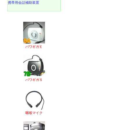
携帯用会話補助装置
パワギガＥ
パワギガＳ
咽喉マイク