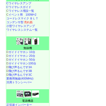
Cワイヤレスアンプ
Cワイヤレスガイド
C
ワイヤレス増設一覧
C
イベント用 100W×2
コードレスマイク ＢＬＴ
コンデンサ型
売れ筋
小型ワイヤレスアンプ
ワイヤレスシステム一覧
無線機
D
ガイドイヤホン 10台
D
ガイドイヤホン 20台
D
ガイドイヤホン 50台
D
ガイドイヤホン100台
D
飛び声るんです3A
D
飛び声るんです3B
D
飛び声るんです3C
業務用無線(400MHz)
汎用トランシーバー
電源機器
正弦波インバーター