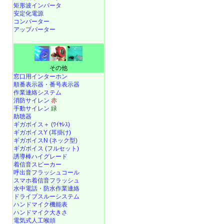
矩形波インバータ
安定化電源
コンバーター
アップバーター
その他
窓口用インターホン
順番表示器・番号表示器
作業連絡システム
消防サイレン
赤
手動サイレン
緑
助聴器
ギガボイス＋ (ﾜｲﾔﾚｽ)
ギガボイスY (耳掛け)
ギガボイスN (ネック型)
ギガボイス (フルセット)
誘導棒ハイグレード
着信音スピーカー
呼出音フラッシュコール
スマホ着信音フラッシュ
水中電話
・
防水作業連絡
ドライブスルーシステム
ハンドマイク機能表
ハンドマイク大きさ
電気式人工喉頭