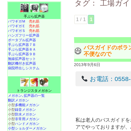
タグ：
工場ガイ
手ぶら拡声器
1 / 1
1
パワギガＭ
売れ筋
パワギガＥ
売れ筋
パワギガＳ
売れ筋
ハンズフリー拡声器
ポータブル拡声器
手ぶら拡声器７Ｂ
バスガイドのボラ
手ぶら拡声器８Ａ
不便なので
手ぶら拡声器９Ｂ
無線拡声器セット
翻訳機付き拡声器
2013年9月6日
病院呼出しシステム
お電話：0558-22
トランジスタメガホン
メガホン､拡声器の一覧
翻訳メガホン
小型
多機能メガホン
小型
録音メガホン
小型
防水メガホン
小型
非常用メガホン
私は老人のバスガイドを
小型
ハンドメガホン
アでやっておりますが、
小型ショルダーメガホン