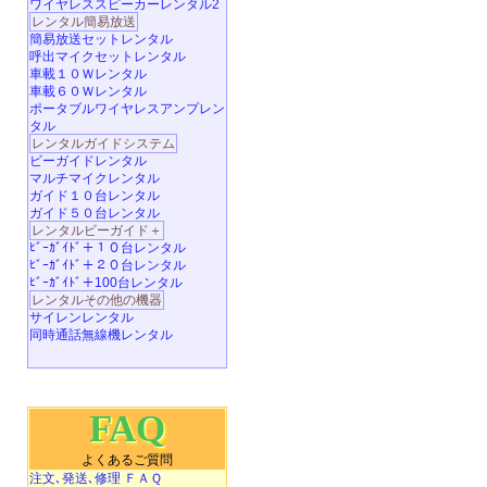
ワイヤレススピーカーレンタル2
レンタル簡易放送
簡易放送セットレンタル
呼出マイクセットレンタル
車載１０Ｗレンタル
車載６０Ｗレンタル
ポータブルワイヤレスアンプレン
タル
レンタルガイドシステム
ビーガイドレンタル
マルチマイクレンタル
ガイド１０台レンタル
ガイド５０台レンタル
レンタルビーガイド＋
ﾋﾞｰｶﾞｲﾄﾞ＋１０台レンタル
ﾋﾞｰｶﾞｲﾄﾞ＋２０台レンタル
ﾋﾞｰｶﾞｲﾄﾞ＋100台レンタル
レンタルその他の機器
サイレンレンタル
同時通話無線機レンタル
FAQ
よくあるご質問
注文､発送､修理 ＦＡＱ