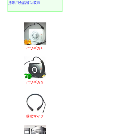
携帯用会話補助装置
パワギガＥ
パワギガＳ
咽喉マイク