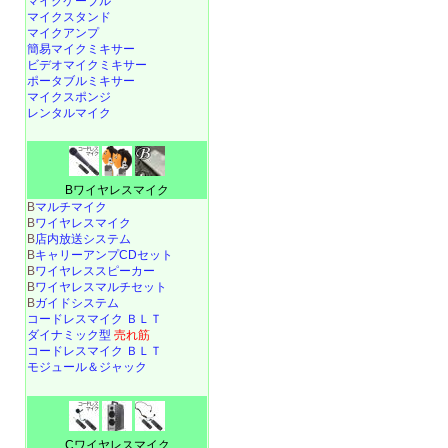
マイクケーブル
マイクスタンド
マイクアンプ
簡易マイクミキサー
ビデオマイクミキサー
ポータブルミキサー
マイクスポンジ
レンタルマイク
Bワイヤレスマイク
B
マルチマイク
B
ワイヤレスマイク
B
店内放送システム
B
キャリーアンプCDセット
B
ワイヤレススピーカー
B
ワイヤレスマルチセット
B
ガイドシステム
コードレスマイク ＢＬＴ
ダイナミック型
売れ筋
コードレスマイク ＢＬＴ
モジュール＆ジャック
Cワイヤレスマイク