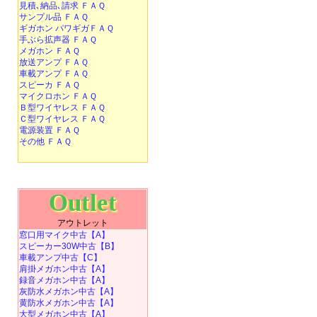
見積､納品､請求 ＦＡＱ
サンプル品 ＦＡＱ
ギガホン パワギガＦＡＱ
手ぶら拡声器 ＦＡＱ
メガホン ＦＡＱ
放送アンプ ＦＡＱ
車載アンプ ＦＡＱ
スピーカ ＦＡＱ
マイクロホン ＦＡＱ
Ｂ型ワイヤレス ＦＡＱ
Ｃ型ワイヤレス ＦＡＱ
電源装置 ＦＡＱ
その他 ＦＡＱ
Outlet
アウトレット
窓口用マイク中古【A】
スピーカー30W中古【B】
車載アンプ中古【C】
肩掛メガホン中古【A】
録音メガホン中古【A】
灰防水メガホン中古【A】
黄防水メガホン中古【A】
大型メガホン中古【A】