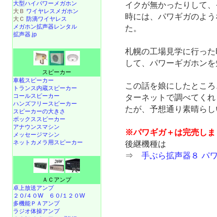
大型ハイパワーメガホン
イクが無かったりして、
大Ｂ
ワイヤレスメガホン
時には、パワギガのよう
大Ｃ
防滴ワイヤレス
メガホン拡声器レンタル
た。
拡声器.jp
札幌の工場見学に行った
して、パワーギガホンを
スピーカー
車載スピーカー
この話を娘にしたところ
トランス内蔵スピーカー
コールスピーカー
ターネットで調べてくれ
ハンズフリースピーカー
たが、予想通り素晴らし
スピーカーの大きさ
ボックススピーカー
アナウンスマシン
※パワギガ＋は完売しま
メッセージマシン
ネットカメラ用スピーカー
後継機種は
⇒
手ぶら拡声器８ パ
ＡＣアンプ
卓上放送アンプ
２０/４０W
６０/１２０W
多機能ＰＡアンプ
ラジオ体操アンプ