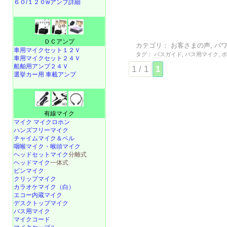
６０/１２０wアンプ詳細
ＤＣアンプ
カテゴリ：
お客さまの声
,
パ
車用マイクセット１２Ｖ
タグ：
バスガイド
,
バス用マイク
,
車用マイクセット２４Ｖ
船舶用アンプ２４Ｖ
1 / 1
1
選挙カー用 車載アンプ
有線マイク
マイク マイクロホン
ハンズフリーマイク
チャイムマイク＆ベル
咽喉マイク・喉頭マイク
ヘッドセットマイク
分離式
ヘッドマイク
一体式
ピンマイク
クリップマイク
カラオケマイク（白）
エコー内蔵マイク
デスクトップマイク
バス用マイク
マイクコード