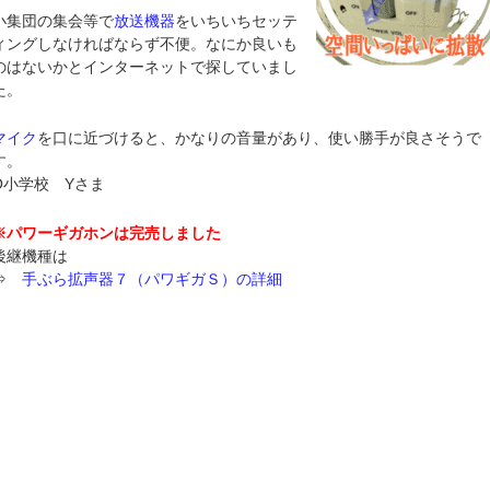
小集団の集会等で
放送機器
をいちいちセッテ
ィングしなければならず不便。なにか良いも
のはないかとインターネットで探していまし
た。
マイク
を口に近づけると、かなりの音量があり、使い勝手が良さそうで
す。
O小学校 Yさま
※パワーギガホンは完売しました
後継機種は
⇒
手ぶら拡声器７（パワギガＳ）の詳細