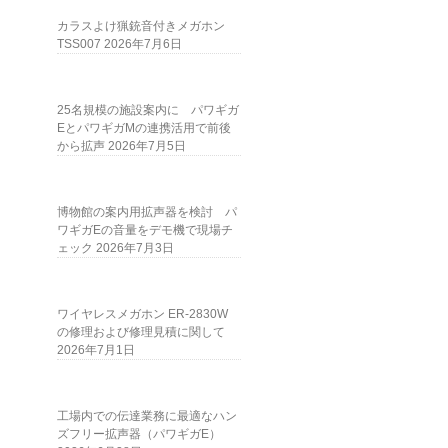
カラスよけ猟銃音付きメガホン
TSS007
2026年7月6日
25名規模の施設案内に パワギガ
EとパワギガMの連携活用で前後
から拡声
2026年7月5日
博物館の案内用拡声器を検討 パ
ワギガEの音量をデモ機で現場チ
ェック
2026年7月3日
ワイヤレスメガホン ER-2830W
の修理および修理見積に関して
2026年7月1日
工場内での伝達業務に最適なハン
ズフリー拡声器（パワギガE）