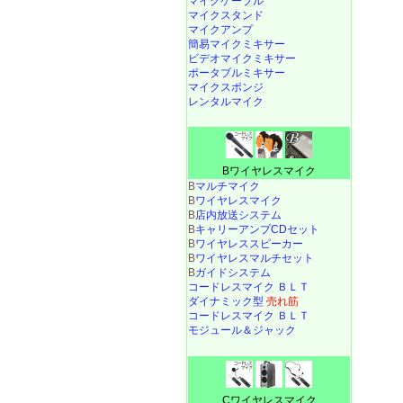
マイクケーブル
マイクスタンド
マイクアンプ
簡易マイクミキサー
ビデオマイクミキサー
ポータブルミキサー
マイクスポンジ
レンタルマイク
Bワイヤレスマイク
B
マルチマイク
B
ワイヤレスマイク
B
店内放送システム
B
キャリーアンプCDセット
B
ワイヤレススピーカー
B
ワイヤレスマルチセット
B
ガイドシステム
コードレスマイク ＢＬＴ
ダイナミック型
売れ筋
コードレスマイク ＢＬＴ
モジュール＆ジャック
Cワイヤレスマイク