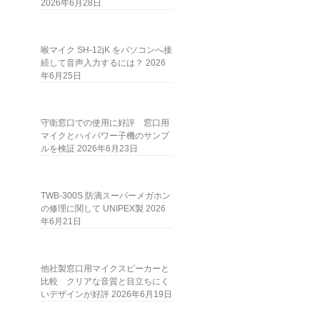
2026年6月28日
喉マイク SH-12jK をパソコンへ接
続して音声入力するには？
2026
年6月25日
守衛窓口での使用に好評 窓口用
マイクとハイパワー子機のサンプ
ルを検証
2026年6月23日
TWB-300S 防滴スーパーメガホン
の修理に関して UNIPEX製
2026
年6月21日
他社製窓口用マイクスピーカーと
比較 クリアな音質と目立ちにく
いデザインが好評
2026年6月19日