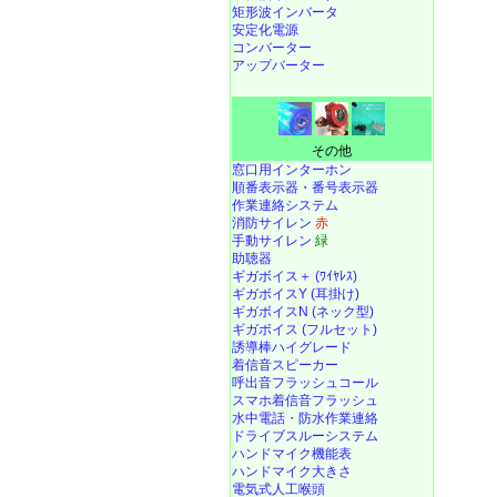
矩形波インバータ
安定化電源
コンバーター
アップバーター
その他
窓口用インターホン
順番表示器・番号表示器
作業連絡システム
消防サイレン
赤
手動サイレン
緑
助聴器
ギガボイス＋ (ﾜｲﾔﾚｽ)
ギガボイスY (耳掛け)
ギガボイスN (ネック型)
ギガボイス (フルセット)
誘導棒ハイグレード
着信音スピーカー
呼出音フラッシュコール
スマホ着信音フラッシュ
水中電話
・
防水作業連絡
ドライブスルーシステム
ハンドマイク機能表
ハンドマイク大きさ
電気式人工喉頭