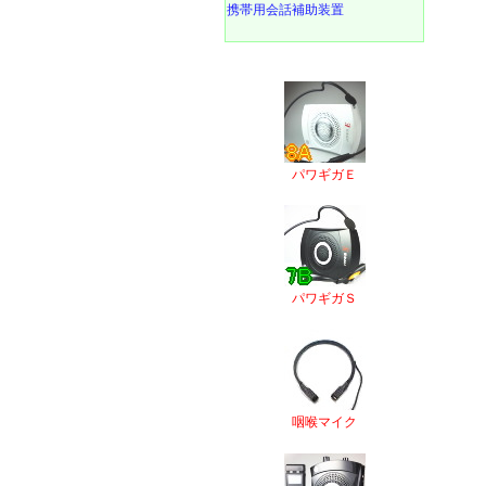
携帯用会話補助装置
パワギガＥ
パワギガＳ
咽喉マイク