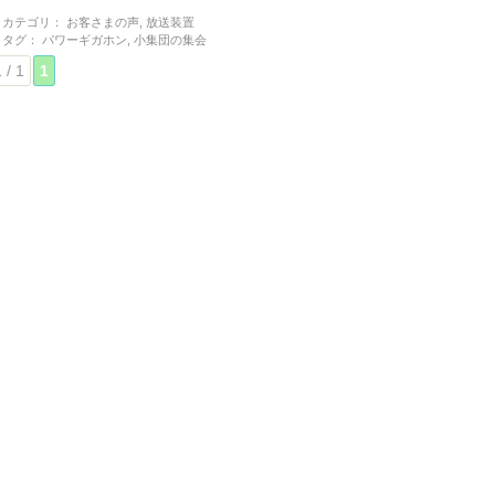
カテゴリ：
お客さまの声
,
放送装置
タグ：
パワーギガホン
,
小集団の集会
 / 1
1