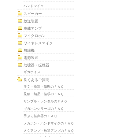
ハンドマイク
スピーカー
放送装置
車載アンプ
マイクロホン
ワイヤレスマイク
無線機
電源装置
助聴器・拡聴器
ギガボイス
良くあるご質問
注文・発送・修理のＦＡＱ
見積・納品・請求のＦＡＱ
サンプル・レンタルのＦＡＱ
ギガホンシリーズのＦＡＱ
手ぶら拡声器のＦＡＱ
メガホン・ハンドマイクのＦＡＱ
ＡＣアンプ・放送アンプのＦＡＱ