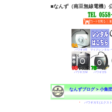
■
なんず（南豆無線電機）
なんずブログ
>
小集