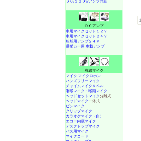
６０/１２０wアンプ詳細
1
ＤＣアンプ
車用マイクセット１２Ｖ
車用マイクセット２４Ｖ
船舶用アンプ２４Ｖ
選挙カー用 車載アンプ
有線マイク
マイク マイクロホン
ハンズフリーマイク
チャイムマイク＆ベル
咽喉マイク・喉頭マイク
ヘッドセットマイク
分離式
ヘッドマイク
一体式
ピンマイク
クリップマイク
カラオケマイク（白）
エコー内蔵マイク
デスクトップマイク
バス用マイク
マイクコード