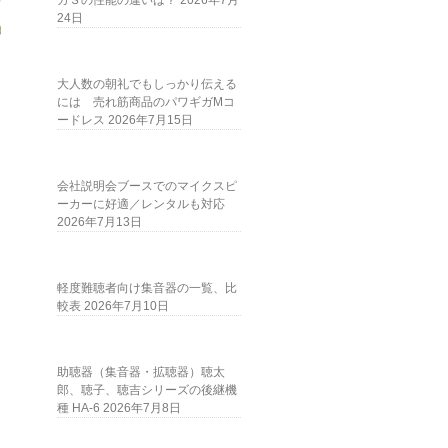
ガＳの性能の違いは？
2026年7月
24日
大人数の朝礼でもしっかり伝える
には 売れ筋商品のパワギガMコ
ードレス
2026年7月15日
会社説明会ブースでのマイクスピ
ーカーに好適／レンタルも対応
2026年7月13日
軽度難聴者向け集音器の一覧、比
較表
2026年7月10日
助聴器（集音器・拡聴器）聴太
郎、聴子、聴吉シリーズの後継機
種 HA-6
2026年7月8日