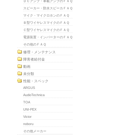
ＤＣアンプ・車載アンプのＦＡＱ
スピーカー・防水スピーカＦＡＱ
マイク・マイクロホンのＦＡＱ
Ｂ型ワイヤレスマイクのＦＡＱ
Ｃ型ワイヤレスマイクのＦＡＱ
電源装置・インバーターのＦＡＱ
その他のＦＡＱ
修理・メンテナンス
障害者給付金
動画
未分類
性能・スペック
ARGUS
AudioTechnica
TOA
UNI-PEX
Victor
noboru
その他メーカー