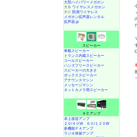
大型ハイパワーメガホン
大Ｂ
ワイヤレスメガホン
大Ｃ
防滴ワイヤレス
メガホン拡声器レンタル
拡声器.jp
スピーカー
車載スピーカー
トランス内蔵スピーカー
コールスピーカー
ハンズフリースピーカー
スピーカーの大きさ
ボックススピーカー
アナウンスマシン
メッセージマシン
ネットカメラ用スピーカー
ＡＣアンプ
卓上放送アンプ
２０/４０W
６０/１２０W
多機能ＰＡアンプ
ラジオ体操アンプ