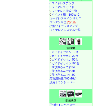
Cワイヤレスアンプ
Cワイヤレスガイド
C
ワイヤレス増設一覧
C
イベント用 100W×2
コードレスマイク ＢＬＴ
コンデンサ型
売れ筋
小型ワイヤレスアンプ
ワイヤレスシステム一覧
無線機
D
ガイドイヤホン 10台
D
ガイドイヤホン 20台
D
ガイドイヤホン 50台
D
ガイドイヤホン100台
D
飛び声るんです3A
D
飛び声るんです3B
D
飛び声るんです3C
業務用無線(400MHz)
汎用トランシーバー
電源機器
正弦波インバーター