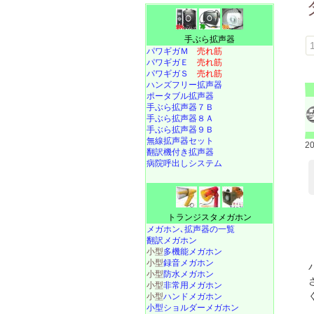
手ぶら拡声器
1
パワギガＭ
売れ筋
パワギガＥ
売れ筋
パワギガＳ
売れ筋
ハンズフリー拡声器
ポータブル拡声器
手ぶら拡声器７Ｂ
手ぶら拡声器８Ａ
手ぶら拡声器９Ｂ
無線拡声器セット
2
翻訳機付き拡声器
病院呼出しシステム
トランジスタメガホン
メガホン､拡声器の一覧
翻訳メガホン
小型
多機能メガホン
小型
録音メガホン
小型
防水メガホン
小型
非常用メガホン
小型
ハンドメガホン
小型ショルダーメガホン