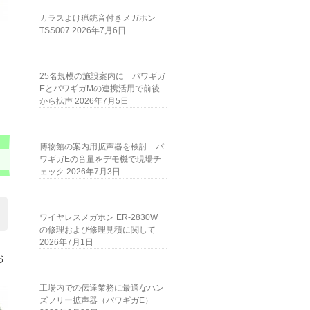
カラスよけ猟銃音付きメガホン
TSS007
2026年7月6日
25名規模の施設案内に パワギガ
EとパワギガMの連携活用で前後
から拡声
2026年7月5日
博物館の案内用拡声器を検討 パ
ワギガEの音量をデモ機で現場チ
ェック
2026年7月3日
ワイヤレスメガホン ER-2830W
の修理および修理見積に関して
2026年7月1日
お
工場内での伝達業務に最適なハン
ズフリー拡声器（パワギガE）