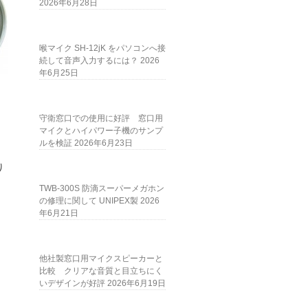
2026年6月28日
喉マイク SH-12jK をパソコンへ接
続して音声入力するには？
2026
年6月25日
守衛窓口での使用に好評 窓口用
マイクとハイパワー子機のサンプ
ルを検証
2026年6月23日
り
TWB-300S 防滴スーパーメガホン
の修理に関して UNIPEX製
2026
年6月21日
他社製窓口用マイクスピーカーと
比較 クリアな音質と目立ちにく
いデザインが好評
2026年6月19日