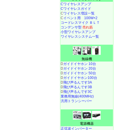
Cワイヤレスアンプ
Cワイヤレスガイド
C
ワイヤレス増設一覧
C
イベント用 100W×2
コードレスマイク ＢＬＴ
コンデンサ型
売れ筋
小型ワイヤレスアンプ
ワイヤレスシステム一覧
無線機
D
ガイドイヤホン 10台
D
ガイドイヤホン 20台
D
ガイドイヤホン 50台
D
ガイドイヤホン100台
D
飛び声るんです3A
D
飛び声るんです3B
D
飛び声るんです3C
業務用無線(400MHz)
汎用トランシーバー
電源機器
正弦波インバーター