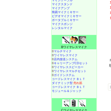
マイクケーブル
マイクスタンド
マイクアンプ
簡易マイクミキサー
ビデオマイクミキサー
ポータブルミキサー
マイクスポンジ
レンタルマイク
Bワイヤレスマイク
B
マルチマイク
B
ワイヤレスマイク
B
店内放送システム
B
キャリーアンプCDセット
B
ワイヤレススピーカー
B
ワイヤレスマルチセット
B
ガイドシステム
コードレスマイク ＢＬＴ
ダイナミック型
売れ筋
1
コードレスマイク ＢＬＴ
モジュール＆ジャック
Cワイヤレスマイク