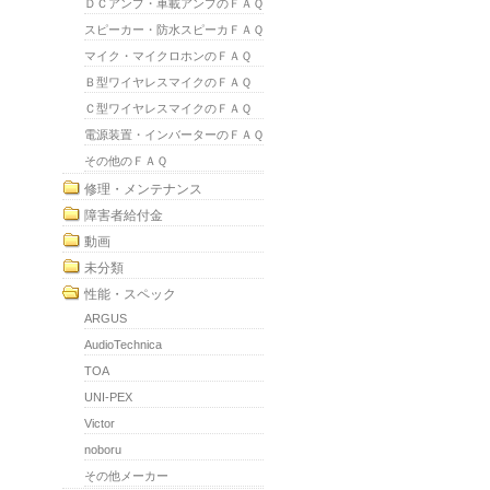
ＤＣアンプ・車載アンプのＦＡＱ
スピーカー・防水スピーカＦＡＱ
マイク・マイクロホンのＦＡＱ
Ｂ型ワイヤレスマイクのＦＡＱ
Ｃ型ワイヤレスマイクのＦＡＱ
電源装置・インバーターのＦＡＱ
その他のＦＡＱ
修理・メンテナンス
障害者給付金
動画
未分類
性能・スペック
ARGUS
AudioTechnica
TOA
UNI-PEX
Victor
noboru
その他メーカー