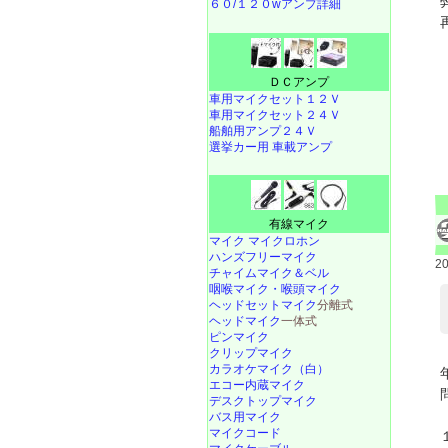
６０/１２０wアンプ詳細
ＤＣアンプ
車用マイクセット１２Ｖ
車用マイクセット２４Ｖ
船舶用アンプ２４Ｖ
選挙カー用 車載アンプ
有線マイク
マイク マイクロホン
ハンズフリーマイク
2
チャイムマイク＆ベル
咽喉マイク・喉頭マイク
ヘッドセットマイク
分離式
ヘッドマイク
一体式
ピンマイク
クリップマイク
カラオケマイク（白）
エコー内蔵マイク
デスクトップマイク
バス用マイク
マイクコード