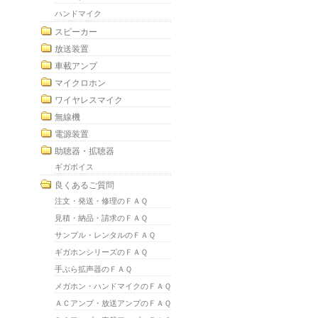
ハンドマイク
スピーカー
放送装置
車載アンプ
マイクロホン
ワイヤレスマイク
無線機
電源装置
助聴器・拡聴器
ギガボイス
良くあるご質問
注文・発送・修理のＦＡＱ
見積・納品・請求のＦＡＱ
サンプル・レンタルのＦＡＱ
ギガホンシリーズのＦＡＱ
手ぶら拡声器のＦＡＱ
メガホン・ハンドマイクのＦＡＱ
ＡＣアンプ・放送アンプのＦＡＱ