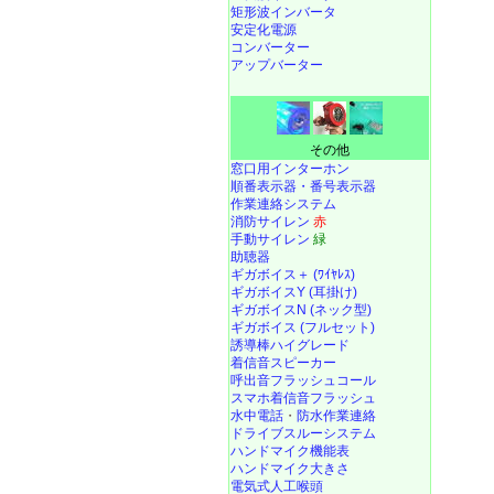
矩形波インバータ
安定化電源
コンバーター
アップバーター
その他
窓口用インターホン
順番表示器・番号表示器
作業連絡システム
消防サイレン
赤
手動サイレン
緑
助聴器
ギガボイス＋ (ﾜｲﾔﾚｽ)
ギガボイスY (耳掛け)
ギガボイスN (ネック型)
ギガボイス (フルセット)
誘導棒ハイグレード
着信音スピーカー
呼出音フラッシュコール
スマホ着信音フラッシュ
水中電話
・
防水作業連絡
ドライブスルーシステム
ハンドマイク機能表
ハンドマイク大きさ
電気式人工喉頭