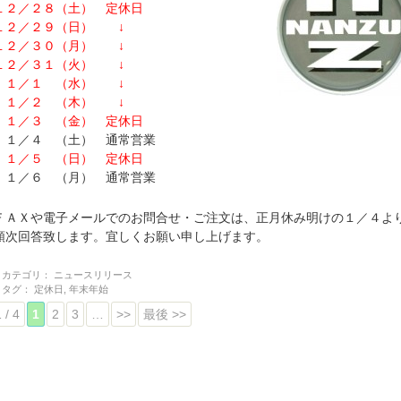
１２／２８（土） 定休日
１２／２９（日） ↓
１２／３０（月） ↓
１２／３１（火） ↓
１／１ （水） ↓
１／２ （木） ↓
１／３ （金） 定休日
１／４ （土） 通常営業
１／５ （日） 定休日
１／６ （月） 通常営業
ＦＡＸや電子メールでのお問合せ・ご注文は、正月休み明けの１／４よ
順次回答致します。宜しくお願い申し上げます。
カテゴリ：
ニュースリリース
タグ：
定休日
,
年末年始
 / 4
1
2
3
…
>>
最後 >>