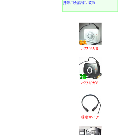
携帯用会話補助装置
パワギガＥ
パワギガＳ
咽喉マイク