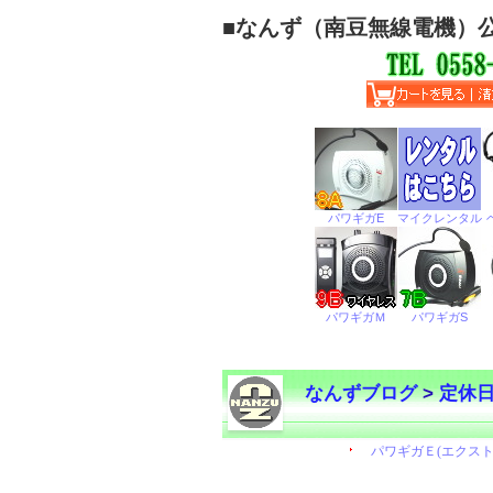
■
なんず（南豆無線電機）
なんずブログ
>
定休