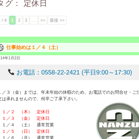
タグ：
定休日
 / 4
1
2
3
…
>>
最後 >>
仕事始めは１／４（土）
014年1月2日
お電話：0558-22-2421 (平日9:00～17:30)
１／３（金）までは、年末年始の休暇のため、お電話でのお問合せ・ご
文は承れませんので、何卒ご了承下さい。
１／２ （木） 定休日
１／３ （金） 定休日
１／４ （土） 通常営業
１／５ （日） 定休日
１／６ （月） 通常営業