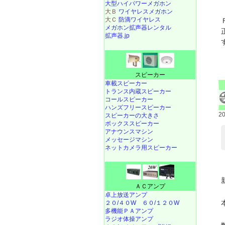
大型ハイパワーメガホン
大Ｂ
ワイヤレスメガホン
大Ｃ
防滴ワイヤレス
メガホン拡声器レンタル
拡声器.jp
スピーカー
車載スピーカー
トランス内蔵スピーカー
コールスピーカー
ハンズフリースピーカー
2
スピーカーの大きさ
ボックススピーカー
アナウンスマシン
メッセージマシン
ネットカメラ用スピーカー
ＡＣアンプ
卓上放送アンプ
２０/４０W
６０/１２０W
多機能ＰＡアンプ
ラジオ体操アンプ