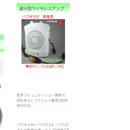
超小型ワイヤレスアンプ
注
音声コミュニケーション獲得で
QOL向上してストレス解消
2026
年8月3日
パワギガＭ／パワギガＥ／パワギ