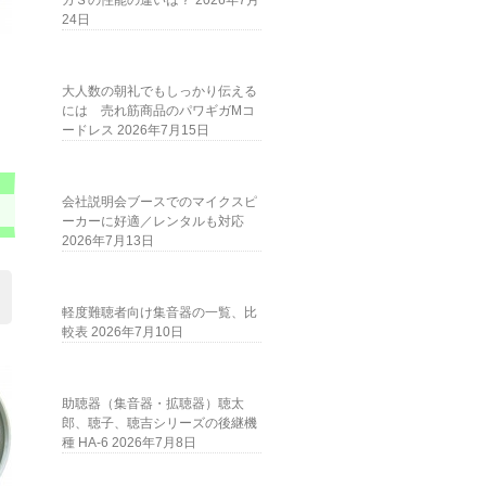
ガＳの性能の違いは？
2026年7月
24日
大人数の朝礼でもしっかり伝える
には 売れ筋商品のパワギガMコ
ードレス
2026年7月15日
会社説明会ブースでのマイクスピ
ーカーに好適／レンタルも対応
2026年7月13日
軽度難聴者向け集音器の一覧、比
較表
2026年7月10日
助聴器（集音器・拡聴器）聴太
郎、聴子、聴吉シリーズの後継機
種 HA-6
2026年7月8日