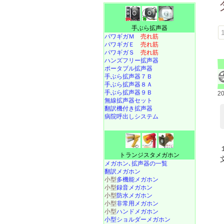
手ぶら拡声器
1
パワギガＭ
売れ筋
パワギガＥ
売れ筋
パワギガＳ
売れ筋
ハンズフリー拡声器
ポータブル拡声器
手ぶら拡声器７Ｂ
手ぶら拡声器８Ａ
手ぶら拡声器９Ｂ
2
無線拡声器セット
翻訳機付き拡声器
病院呼出しシステム
トランジスタメガホン
メガホン､拡声器の一覧
翻訳メガホン
小型
多機能メガホン
小型
録音メガホン
小型
防水メガホン
小型
非常用メガホン
小型
ハンドメガホン
小型ショルダーメガホン