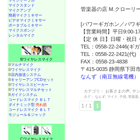
マイクケーブル
マイクスタンド
管楽器の店 M.クローリ
マイクアンプ
簡易マイクミキサー
ビデオマイクミキサー
[パワーギガホン／パワギ
ポータブルミキサー
マイクスポンジ
【営業時間】平日9:00-17
レンタルマイク
【定 休 日】日曜・祝日・
TEL：0558-22-2446(
TEL：0558-22-2421(代)
Bワイヤレスマイク
FAX：0558-23-4838
B
マルチマイク
〒415-0035 静岡県下田市
B
ワイヤレスマイク
B
店内放送システム
なんず（南豆無線電機）
B
キャリーアンプCDセット
B
ワイヤレススピーカー
B
ワイヤレスマルチセット
カテゴリ：
お客さまの声
,
サ
B
ガイドシステム
タグ：
なんず
,
マイク
,
子供
,
管楽器
コードレスマイク ＢＬＴ
ダイナミック型
売れ筋
1 / 1
1
コードレスマイク ＢＬＴ
モジュール＆ジャック
Cワイヤレスマイク