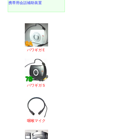
携帯用会話補助装置
パワギガＥ
パワギガＳ
咽喉マイク