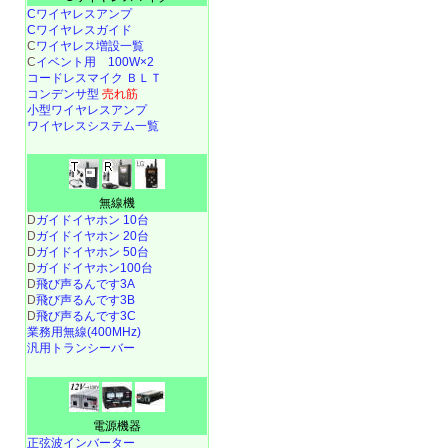
Cワイヤレスアンプ
Cワイヤレスガイド
C
ワイヤレス増設一覧
C
イベント用 100W×2
コードレスマイク ＢＬＴ
コンデンサ型
売れ筋
小型ワイヤレスアンプ
ワイヤレスシステム一覧
無線機
D
ガイドイヤホン 10台
D
ガイドイヤホン 20台
D
ガイドイヤホン 50台
D
ガイドイヤホン100台
D
飛び声るんです3A
D
飛び声るんです3B
D
飛び声るんです3C
業務用無線(400MHz)
汎用トランシーバー
電源機器
正弦波インバーター