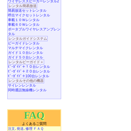
ワイヤレススピーカーレンタル2
レンタル簡易放送
簡易放送セットレンタル
呼出マイクセットレンタル
車載１０Ｗレンタル
車載６０Ｗレンタル
ポータブルワイヤレスアンプレン
タル
レンタルガイドシステム
ビーガイドレンタル
マルチマイクレンタル
ガイド１０台レンタル
ガイド５０台レンタル
レンタルビーガイド＋
ﾋﾞｰｶﾞｲﾄﾞ＋１０台レンタル
ﾋﾞｰｶﾞｲﾄﾞ＋２０台レンタル
ﾋﾞｰｶﾞｲﾄﾞ＋100台レンタル
レンタルその他の機器
サイレンレンタル
同時通話無線機レンタル
FAQ
よくあるご質問
注文､発送､修理 ＦＡＱ