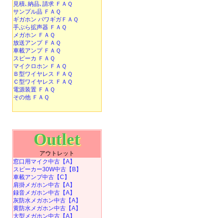
見積､納品､請求 ＦＡＱ
サンプル品 ＦＡＱ
ギガホン パワギガＦＡＱ
手ぶら拡声器 ＦＡＱ
メガホン ＦＡＱ
放送アンプ ＦＡＱ
車載アンプ ＦＡＱ
スピーカ ＦＡＱ
マイクロホン ＦＡＱ
Ｂ型ワイヤレス ＦＡＱ
Ｃ型ワイヤレス ＦＡＱ
電源装置 ＦＡＱ
その他 ＦＡＱ
Outlet
アウトレット
窓口用マイク中古【A】
スピーカー30W中古【B】
車載アンプ中古【C】
肩掛メガホン中古【A】
録音メガホン中古【A】
灰防水メガホン中古【A】
黄防水メガホン中古【A】
大型メガホン中古【A】