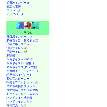
矩形波インバータ
安定化電源
コンバーター
アップバーター
その他
窓口用インターホン
順番表示器・番号表示器
作業連絡システム
消防サイレン
赤
手動サイレン
緑
助聴器
ギガボイス＋ (ﾜｲﾔﾚｽ)
ギガボイスY (耳掛け)
ギガボイスN (ネック型)
ギガボイス (フルセット)
誘導棒ハイグレード
着信音スピーカー
呼出音フラッシュコール
スマホ着信音フラッシュ
水中電話
・
防水作業連絡
ドライブスルーシステム
ハンドマイク機能表
ハンドマイク大きさ
電気式人工喉頭