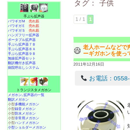
タグ：
子供
手ぶら拡声器
1 / 1
1
パワギガＭ
売れ筋
パワギガＥ
売れ筋
パワギガＳ
売れ筋
ハンズフリー拡声器
ポータブル拡声器
手ぶら拡声器７Ｂ
老人ホームなどで
手ぶら拡声器８Ａ
ーギガホンを使っ
手ぶら拡声器９Ｂ
無線拡声器セット
翻訳機付き拡声器
2011年12月16日
病院呼出しシステム
お電話：0558-22
トランジスタメガホン
メガホン､拡声器の一覧
翻訳メガホン
小型
多機能メガホン
小型
録音メガホン
小型
防水メガホン
小型
非常用メガホン
小型
ハンドメガホン
小型ショルダーメガホン