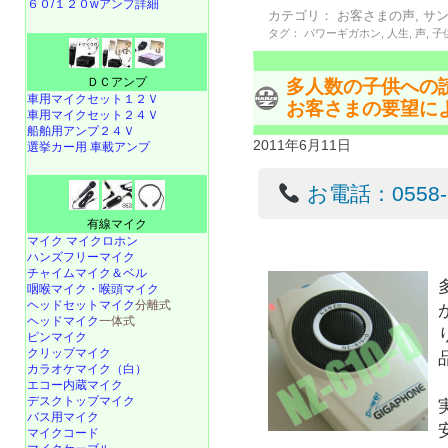
６０/１２０wアンプ詳細
カテゴリ：
お客さまの声
,
サ
タグ：
パワーギガホン
,
人生
,
声
,
子
ＤＣアンプ
多人数の子供への
車用マイクセット１２Ｖ
お客さまの要望に
車用マイクセット２４Ｖ
船舶用アンプ２４Ｖ
2011年6月11日
選挙カー用 車載アンプ
お電話：0558-22
有線マイク
マイク マイクロホン
ハンズフリーマイク
チャイムマイク＆ベル
咽喉マイク・喉頭マイク
ヘッドセットマイク
分離式
ヘッドマイク
一体式
ピンマイク
クリップマイク
カラオケマイク（白）
エコー内蔵マイク
デスクトップマイク
バス用マイク
マイクコード