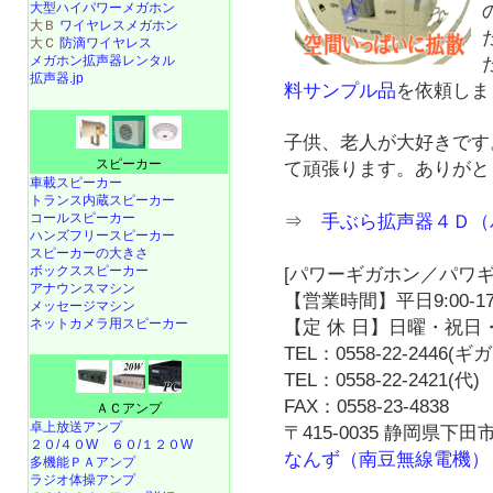
大型ハイパワーメガホン
大Ｂ
ワイヤレスメガホン
大Ｃ
防滴ワイヤレス
メガホン拡声器レンタル
拡声器.jp
料サンプル品
を依頼しま
子供、老人が大好きです
スピーカー
て頑張ります。ありがとう
車載スピーカー
トランス内蔵スピーカー
コールスピーカー
⇒
手ぶら拡声器４Ｄ（
ハンズフリースピーカー
スピーカーの大きさ
ボックススピーカー
[パワーギガホン／パワギ
アナウンスマシン
【営業時間】平日9:00-17
メッセージマシン
ネットカメラ用スピーカー
【定 休 日】日曜・祝日・
TEL：0558-22-2446(
TEL：0558-22-2421(代)
FAX：0558-23-4838
ＡＣアンプ
卓上放送アンプ
〒415-0035 静岡県下田市
２０/４０W
６０/１２０W
なんず（南豆無線電機）
多機能ＰＡアンプ
ラジオ体操アンプ