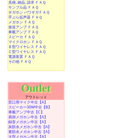
見積､納品､請求 ＦＡＱ
サンプル品 ＦＡＱ
ギガホン パワギガＦＡＱ
手ぶら拡声器 ＦＡＱ
メガホン ＦＡＱ
放送アンプ ＦＡＱ
車載アンプ ＦＡＱ
スピーカ ＦＡＱ
マイクロホン ＦＡＱ
Ｂ型ワイヤレス ＦＡＱ
Ｃ型ワイヤレス ＦＡＱ
電源装置 ＦＡＱ
その他 ＦＡＱ
Outlet
アウトレット
窓口用マイク中古【A】
スピーカー30W中古【B】
車載アンプ中古【C】
肩掛メガホン中古【A】
録音メガホン中古【A】
灰防水メガホン中古【A】
黄防水メガホン中古【A】
大型メガホン中古【A】