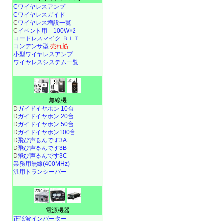
Cワイヤレスアンプ
Cワイヤレスガイド
C
ワイヤレス増設一覧
C
イベント用 100W×2
コードレスマイク ＢＬＴ
コンデンサ型
売れ筋
小型ワイヤレスアンプ
ワイヤレスシステム一覧
無線機
D
ガイドイヤホン 10台
D
ガイドイヤホン 20台
D
ガイドイヤホン 50台
D
ガイドイヤホン100台
D
飛び声るんです3A
D
飛び声るんです3B
D
飛び声るんです3C
業務用無線(400MHz)
汎用トランシーバー
電源機器
正弦波インバーター