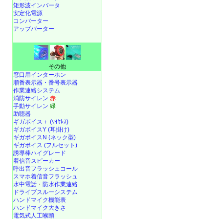
矩形波インバータ
安定化電源
コンバーター
アップバーター
その他
窓口用インターホン
順番表示器・番号表示器
作業連絡システム
消防サイレン
赤
手動サイレン
緑
助聴器
ギガボイス＋ (ﾜｲﾔﾚｽ)
ギガボイスY (耳掛け)
ギガボイスN (ネック型)
ギガボイス (フルセット)
誘導棒ハイグレード
着信音スピーカー
呼出音フラッシュコール
スマホ着信音フラッシュ
水中電話
・
防水作業連絡
ドライブスルーシステム
ハンドマイク機能表
ハンドマイク大きさ
電気式人工喉頭