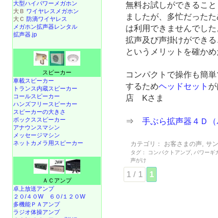
大型ハイパワーメガホン
無料お試しができること
大Ｂ
ワイヤレスメガホン
ましたが、多忙だったた
大Ｃ
防滴ワイヤレス
メガホン拡声器レンタル
は利用できませんでした
拡声器.jp
拡声及び声掛けができる
というメリットを確かめ
スピーカー
コンパクトで操作も簡単
車載スピーカー
するため
ヘッドセット
が
トランス内蔵スピーカー
コールスピーカー
店 Kさま
ハンズフリースピーカー
スピーカーの大きさ
ボックススピーカー
⇒
手ぶら拡声器４Ｄ（
アナウンスマシン
メッセージマシン
ネットカメラ用スピーカー
カテゴリ：
お客さまの声
,
サ
タグ：
コンパクトアンプ
,
パワーギ
声がけ
1 / 1
1
ＡＣアンプ
卓上放送アンプ
２０/４０W
６０/１２０W
多機能ＰＡアンプ
ラジオ体操アンプ