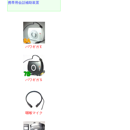
携帯用会話補助装置
パワギガＥ
パワギガＳ
咽喉マイク