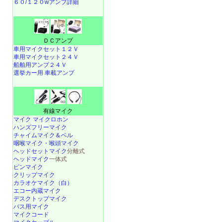
６０/１２０wアンプ詳細
ＤＣアンプ
車用マイクセット１２Ｖ
車用マイクセット２４Ｖ
船舶用アンプ２４Ｖ
選挙カー用 車載アンプ
有線マイク
マイク マイクロホン
ハンズフリーマイク
チャイムマイク＆ベル
咽喉マイク・喉頭マイク
ヘッドセットマイク
分離式
ヘッドマイク
一体式
ピンマイク
クリップマイク
カラオケマイク（白）
エコー内蔵マイク
デスクトップマイク
バス用マイク
マイクコード