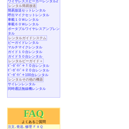
ワイヤレススピーカーレンタル2
レンタル簡易放送
簡易放送セットレンタル
呼出マイクセットレンタル
車載１０Ｗレンタル
車載６０Ｗレンタル
ポータブルワイヤレスアンプレン
タル
レンタルガイドシステム
ビーガイドレンタル
マルチマイクレンタル
ガイド１０台レンタル
ガイド５０台レンタル
レンタルビーガイド＋
ﾋﾞｰｶﾞｲﾄﾞ＋１０台レンタル
ﾋﾞｰｶﾞｲﾄﾞ＋２０台レンタル
ﾋﾞｰｶﾞｲﾄﾞ＋100台レンタル
レンタルその他の機器
サイレンレンタル
同時通話無線機レンタル
FAQ
よくあるご質問
注文､発送､修理 ＦＡＱ