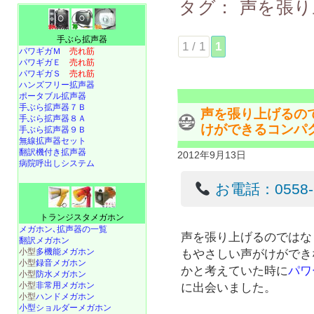
タグ：
声を張り
手ぶら拡声器
1 / 1
1
パワギガＭ
売れ筋
パワギガＥ
売れ筋
パワギガＳ
売れ筋
ハンズフリー拡声器
ポータブル拡声器
手ぶら拡声器７Ｂ
声を張り上げるの
手ぶら拡声器８Ａ
けができるコンパ
手ぶら拡声器９Ｂ
無線拡声器セット
翻訳機付き拡声器
2012年9月13日
病院呼出しシステム
お電話：0558-22
トランジスタメガホン
メガホン､拡声器の一覧
声を張り上げるのではな
翻訳メガホン
小型
多機能メガホン
もやさしい声がけができ
小型
録音メガホン
かと考えていた時に
パワ
小型
防水メガホン
小型
非常用メガホン
に出会いました。
小型
ハンドメガホン
小型ショルダーメガホン