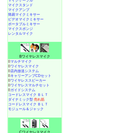
マイクケーブル
マイクスタンド
マイクアンプ
簡易マイクミキサー
ビデオマイクミキサー
ポータブルミキサー
マイクスポンジ
レンタルマイク
Bワイヤレスマイク
B
マルチマイク
B
ワイヤレスマイク
B
店内放送システム
B
キャリーアンプCDセット
B
ワイヤレススピーカー
B
ワイヤレスマルチセット
B
ガイドシステム
コードレスマイク ＢＬＴ
ダイナミック型
売れ筋
コードレスマイク ＢＬＴ
モジュール＆ジャック
Cワイヤレスマイク