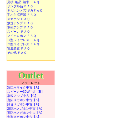
見積､納品､請求 ＦＡＱ
サンプル品 ＦＡＱ
ギガホン パワギガＦＡＱ
手ぶら拡声器 ＦＡＱ
メガホン ＦＡＱ
放送アンプ ＦＡＱ
車載アンプ ＦＡＱ
スピーカ ＦＡＱ
マイクロホン ＦＡＱ
Ｂ型ワイヤレス ＦＡＱ
Ｃ型ワイヤレス ＦＡＱ
電源装置 ＦＡＱ
その他 ＦＡＱ
Outlet
アウトレット
窓口用マイク中古【A】
スピーカー30W中古【B】
車載アンプ中古【C】
肩掛メガホン中古【A】
録音メガホン中古【A】
灰防水メガホン中古【A】
黄防水メガホン中古【A】
大型メガホン中古【A】