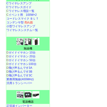
Cワイヤレスアンプ
Cワイヤレスガイド
C
ワイヤレス増設一覧
C
イベント用 100W×2
コードレスマイク ＢＬＴ
コンデンサ型
売れ筋
小型ワイヤレスアンプ
ワイヤレスシステム一覧
無線機
D
ガイドイヤホン 10台
D
ガイドイヤホン 20台
D
ガイドイヤホン 50台
D
ガイドイヤホン100台
D
飛び声るんです3A
D
飛び声るんです3B
D
飛び声るんです3C
業務用無線(400MHz)
汎用トランシーバー
電源機器
正弦波インバーター