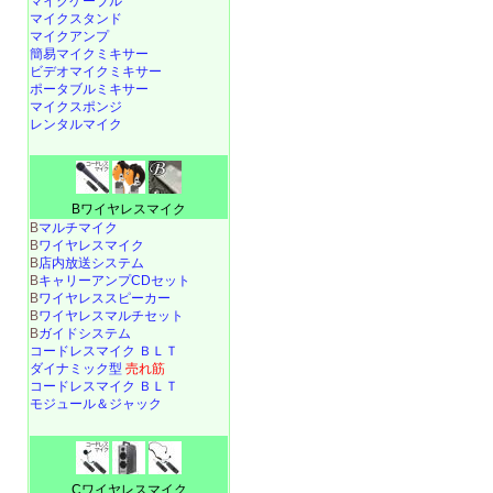
マイクケーブル
マイクスタンド
マイクアンプ
簡易マイクミキサー
ビデオマイクミキサー
ポータブルミキサー
マイクスポンジ
レンタルマイク
Bワイヤレスマイク
B
マルチマイク
B
ワイヤレスマイク
B
店内放送システム
B
キャリーアンプCDセット
B
ワイヤレススピーカー
B
ワイヤレスマルチセット
B
ガイドシステム
コードレスマイク ＢＬＴ
ダイナミック型
売れ筋
コードレスマイク ＢＬＴ
モジュール＆ジャック
Cワイヤレスマイク