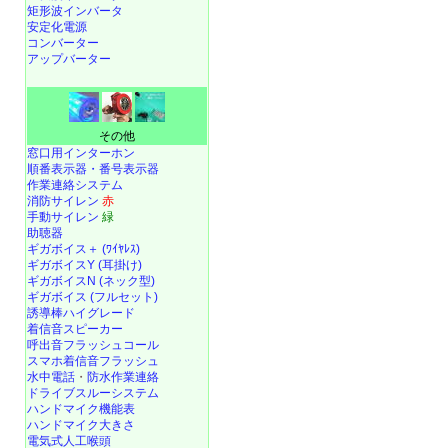
矩形波インバータ
安定化電源
コンバーター
アップバーター
その他
窓口用インターホン
順番表示器・番号表示器
作業連絡システム
消防サイレン
赤
手動サイレン
緑
助聴器
ギガボイス＋ (ﾜｲﾔﾚｽ)
ギガボイスY (耳掛け)
ギガボイスN (ネック型)
ギガボイス (フルセット)
誘導棒ハイグレード
着信音スピーカー
呼出音フラッシュコール
スマホ着信音フラッシュ
水中電話
・
防水作業連絡
ドライブスルーシステム
ハンドマイク機能表
ハンドマイク大きさ
電気式人工喉頭