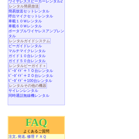
ワイヤレススピーカーレンタル2
レンタル簡易放送
簡易放送セットレンタル
呼出マイクセットレンタル
車載１０Ｗレンタル
車載６０Ｗレンタル
ポータブルワイヤレスアンプレン
タル
レンタルガイドシステム
ビーガイドレンタル
マルチマイクレンタル
ガイド１０台レンタル
ガイド５０台レンタル
レンタルビーガイド＋
ﾋﾞｰｶﾞｲﾄﾞ＋１０台レンタル
ﾋﾞｰｶﾞｲﾄﾞ＋２０台レンタル
ﾋﾞｰｶﾞｲﾄﾞ＋100台レンタル
レンタルその他の機器
サイレンレンタル
同時通話無線機レンタル
FAQ
よくあるご質問
注文､発送､修理 ＦＡＱ