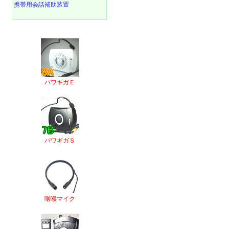
携帯用会話補助装置
パワギガＥ
パワギガＳ
咽喉マイク