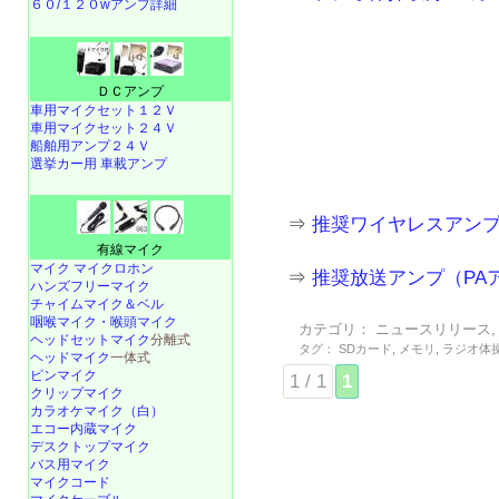
６０/１２０wアンプ詳細
ＤＣアンプ
車用マイクセット１２Ｖ
車用マイクセット２４Ｖ
船舶用アンプ２４Ｖ
選挙カー用 車載アンプ
⇒
推奨ワイヤレスアン
有線マイク
マイク マイクロホン
⇒
推奨放送アンプ（PA
ハンズフリーマイク
チャイムマイク＆ベル
咽喉マイク・喉頭マイク
カテゴリ：
ニュースリリース
ヘッドセットマイク
分離式
タグ：
SDカード
,
メモリ
,
ラジオ体
ヘッドマイク
一体式
ピンマイク
1 / 1
1
クリップマイク
カラオケマイク（白）
エコー内蔵マイク
デスクトップマイク
バス用マイク
マイクコード