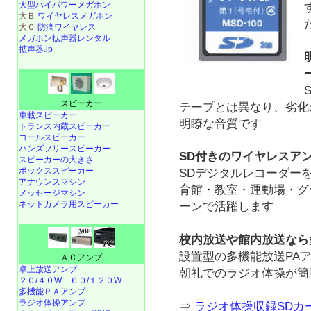
大型ハイパワーメガホン
大Ｂ
ワイヤレスメガホン
大Ｃ
防滴ワイヤレス
メガホン拡声器レンタル
拡声器.jp
スピーカー
テープとは異なり、劣化
車載スピーカー
明瞭な音質です
トランス内蔵スピーカー
コールスピーカー
ハンズフリースピーカー
SD付きのワイヤレスア
スピーカーの大きさ
ボックススピーカー
SDデジタルレコーダー
アナウンスマシン
育館・教室・運動場・グ
メッセージマシン
ネットカメラ用スピーカー
ーンで活躍します
校内放送や館内放送なら
設置型の多機能放送PA
ＡＣアンプ
卓上放送アンプ
朝礼でのラジオ体操が簡
２０/４０W
６０/１２０W
多機能ＰＡアンプ
ラジオ体操アンプ
⇒
ラジオ体操収録SDカ