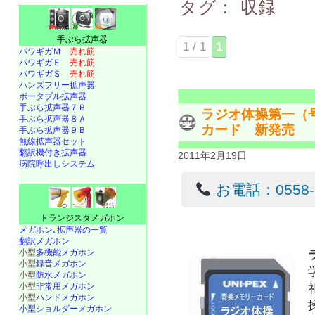
タグ：
収録
手ぶら拡声器
1 / 1
1
パワギガＭ
売れ筋
パワギガＥ
売れ筋
パワギガＳ
売れ筋
ハンズフリー拡声器
ポータブル拡声器
手ぶら拡声器７Ｂ
ラジオ体操第一（
手ぶら拡声器８Ａ
カード 新発売
手ぶら拡声器９Ｂ
無線拡声器セット
翻訳機付き拡声器
2011年2月19日
病院呼出しシステム
お電話：0558-22
トランジスタメガホン
メガホン､拡声器の一覧
翻訳メガホン
小型
多機能メガホン
小型
録音メガホン
小型
防水メガホン
小型
非常用メガホン
小型
ハンドメガホン
小型ショルダーメガホン