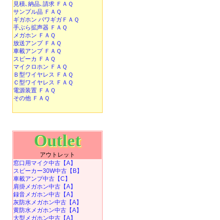
見積､納品､請求 ＦＡＱ
サンプル品 ＦＡＱ
ギガホン パワギガＦＡＱ
手ぶら拡声器 ＦＡＱ
メガホン ＦＡＱ
放送アンプ ＦＡＱ
車載アンプ ＦＡＱ
スピーカ ＦＡＱ
マイクロホン ＦＡＱ
Ｂ型ワイヤレス ＦＡＱ
Ｃ型ワイヤレス ＦＡＱ
電源装置 ＦＡＱ
その他 ＦＡＱ
Outlet
アウトレット
窓口用マイク中古【A】
スピーカー30W中古【B】
車載アンプ中古【C】
肩掛メガホン中古【A】
録音メガホン中古【A】
灰防水メガホン中古【A】
黄防水メガホン中古【A】
大型メガホン中古【A】