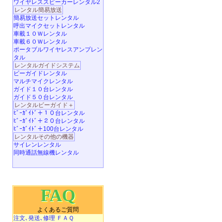
ワイヤレススピーカーレンタル2
レンタル簡易放送
簡易放送セットレンタル
呼出マイクセットレンタル
車載１０Ｗレンタル
車載６０Ｗレンタル
ポータブルワイヤレスアンプレン
タル
レンタルガイドシステム
ビーガイドレンタル
マルチマイクレンタル
ガイド１０台レンタル
ガイド５０台レンタル
レンタルビーガイド＋
ﾋﾞｰｶﾞｲﾄﾞ＋１０台レンタル
ﾋﾞｰｶﾞｲﾄﾞ＋２０台レンタル
ﾋﾞｰｶﾞｲﾄﾞ＋100台レンタル
レンタルその他の機器
サイレンレンタル
同時通話無線機レンタル
FAQ
よくあるご質問
注文､発送､修理 ＦＡＱ