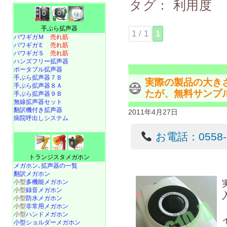
タグ：
利用度
手ぶら拡声器
1 / 1
1
パワギガＭ
売れ筋
パワギガＥ
売れ筋
パワギガＳ
売れ筋
ハンズフリー拡声器
ポータブル拡声器
手ぶら拡声器７Ｂ
実際の製品の大き
手ぶら拡声器８Ａ
たが、無料サンプ
手ぶら拡声器９Ｂ
無線拡声器セット
翻訳機付き拡声器
2011年4月27日
病院呼出しシステム
お電話：0558-22
トランジスタメガホン
メガホン､拡声器の一覧
翻訳メガホン
小型
多機能メガホン
小型
録音メガホン
小型
防水メガホン
小型
非常用メガホン
小型
ハンドメガホン
小型ショルダーメガホン