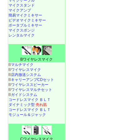
マイクケーブル
マイクスタンド
マイクアンプ
簡易マイクミキサー
ビデオマイクミキサー
ポータブルミキサー
マイクスポンジ
レンタルマイク
Bワイヤレスマイク
B
マルチマイク
B
ワイヤレスマイク
B
店内放送システム
B
キャリーアンプCDセット
B
ワイヤレススピーカー
B
ワイヤレスマルチセット
B
ガイドシステム
コードレスマイク ＢＬＴ
ダイナミック型
売れ筋
コードレスマイク ＢＬＴ
モジュール＆ジャック
Cワイヤレスマイク