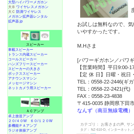
大型ハイパワーメガホン
大Ｂ
ワイヤレスメガホン
大Ｃ
防滴ワイヤレス
メガホン拡声器レンタル
拡声器.jp
お試しは無料なので、気
いやすかったです。
スピーカー
M.Hさま
車載スピーカー
トランス内蔵スピーカー
コールスピーカー
[パワーギガホン／パワギ
ハンズフリースピーカー
【営業時間】平日9:00-17
スピーカーの大きさ
ボックススピーカー
【定 休 日】日曜・祝日・
アナウンスマシン
TEL：0558-22-2446(
メッセージマシン
ネットカメラ用スピーカー
TEL：0558-22-2421(代)
FAX：0558-23-4838
〒415-0035 静岡県下田市
なんず（南豆無線電機）
ＡＣアンプ
卓上放送アンプ
２０/４０W
６０/１２０W
カテゴリ：
お客さまの声
,
サ
多機能ＰＡアンプ
タグ：
NZ-610-D
,
インターネット
,
ラジオ体操アンプ