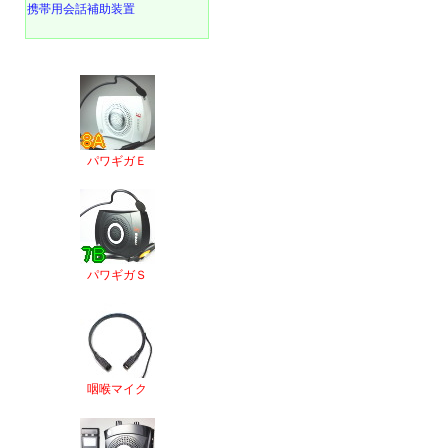
携帯用会話補助装置
パワギガＥ
パワギガＳ
咽喉マイク