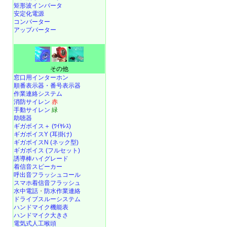
矩形波インバータ
安定化電源
コンバーター
アップバーター
その他
窓口用インターホン
順番表示器・番号表示器
作業連絡システム
消防サイレン
赤
手動サイレン
緑
助聴器
ギガボイス＋ (ﾜｲﾔﾚｽ)
ギガボイスY (耳掛け)
ギガボイスN (ネック型)
ギガボイス (フルセット)
誘導棒ハイグレード
着信音スピーカー
呼出音フラッシュコール
スマホ着信音フラッシュ
水中電話
・
防水作業連絡
ドライブスルーシステム
ハンドマイク機能表
ハンドマイク大きさ
電気式人工喉頭