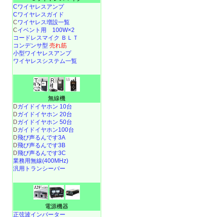
Cワイヤレスアンプ
Cワイヤレスガイド
C
ワイヤレス増設一覧
C
イベント用 100W×2
コードレスマイク ＢＬＴ
コンデンサ型
売れ筋
小型ワイヤレスアンプ
ワイヤレスシステム一覧
無線機
D
ガイドイヤホン 10台
D
ガイドイヤホン 20台
D
ガイドイヤホン 50台
D
ガイドイヤホン100台
D
飛び声るんです3A
D
飛び声るんです3B
D
飛び声るんです3C
業務用無線(400MHz)
汎用トランシーバー
電源機器
正弦波インバーター